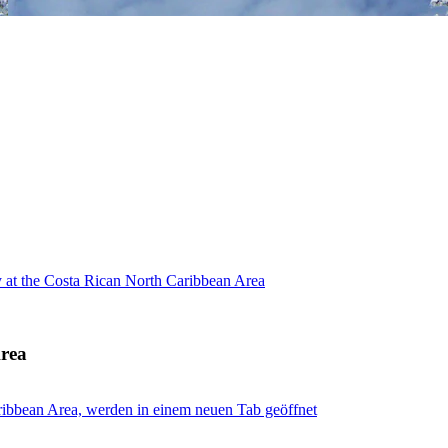
y at the Costa Rican North Caribbean Area
Area
aribbean Area, werden in einem neuen Tab geöffnet