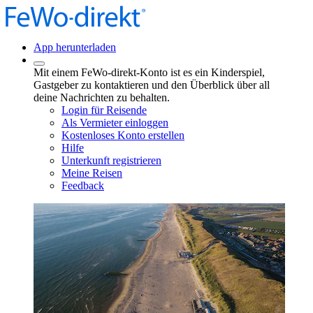
App herunterladen
Mit einem FeWo-direkt-Konto ist es ein Kinderspiel,
Gastgeber zu kontaktieren und den Überblick über all
deine Nachrichten zu behalten.
Login für Reisende
Als Vermieter einloggen
Kostenloses Konto erstellen
Hilfe
Unterkunft registrieren
Meine Reisen
Feedback