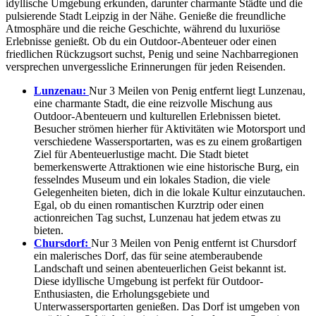
idyllische Umgebung erkunden, darunter charmante Städte und die
pulsierende Stadt Leipzig in der Nähe. Genieße die freundliche
Atmosphäre und die reiche Geschichte, während du luxuriöse
Erlebnisse genießt. Ob du ein Outdoor-Abenteuer oder einen
friedlichen Rückzugsort suchst, Penig und seine Nachbarregionen
versprechen unvergessliche Erinnerungen für jeden Reisenden.
Lunzenau:
Nur 3 Meilen von Penig entfernt liegt Lunzenau,
eine charmante Stadt, die eine reizvolle Mischung aus
Outdoor-Abenteuern und kulturellen Erlebnissen bietet.
Besucher strömen hierher für Aktivitäten wie Motorsport und
verschiedene Wassersportarten, was es zu einem großartigen
Ziel für Abenteuerlustige macht. Die Stadt bietet
bemerkenswerte Attraktionen wie eine historische Burg, ein
fesselndes Museum und ein lokales Stadion, die viele
Gelegenheiten bieten, dich in die lokale Kultur einzutauchen.
Egal, ob du einen romantischen Kurztrip oder einen
actionreichen Tag suchst, Lunzenau hat jedem etwas zu
bieten.
Chursdorf:
Nur 3 Meilen von Penig entfernt ist Chursdorf
ein malerisches Dorf, das für seine atemberaubende
Landschaft und seinen abenteuerlichen Geist bekannt ist.
Diese idyllische Umgebung ist perfekt für Outdoor-
Enthusiasten, die Erholungsgebiete und
Unterwassersportarten genießen. Das Dorf ist umgeben von