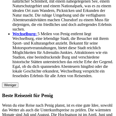
natürlicher Schönheit, mit einem nahegelegenen See, einem
Naturschutzgebiet und einem Nationalpark, was es zu einem
idealen Ort zum Wandern, Picknicken und Erkunden der
Natur macht. Die ruhige Umgebung und die verfügbaren
Abenteueraktivitäten machen Chursdorf zu einem Muss für
diejenigen, die ein friedliches und doch aufregendes Erlebnis
suchen.
Wechselburg:
5 Meilen von Penig entfernt liegt
Wechselburg, eine lebendige Stadt, die Besucher mit ihrem
Sport- und Kulturangebot anzieht. Bekannt für seine
Motorsportveranstaltungen, bietet diese Stadt reichlich
Möglichkeiten für Adrenalin-Junkies. Attraktionen wie ein
Stadion, eine beeindruckende Burg und verschiedene
historische Stätten unterstreichen das reiche Erbe der Gegend.
Egal, ob du dich spannenden Abenteuern hingibst oder die
lokale Geschichte erkundest, Wechselburg verspricht ein
fesselndes Erlebnis für alle Arten von Reisenden.
Weniger
Beste Reisezeit für Penig
Wenn du eine Reise nach Penig planst, ist es eine gute Idee, sowohl
das Wetter als auch die Unterkunftspreise zu prüfen. Die wärmsten
Monate sind Juli und August. Die Hochsaison ist im April, Juni und