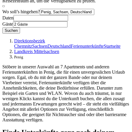
Reisezeitraum an, um die Verfügbarkeit zu prüfen.
Wo soll’s hingehen?
Daten
Gäste
Suchen
Direktionsbezirk
Chemnitz
Sachsen
Deutschland
Ferienunterkünfte
Startseite
Landkreis Mittelsachsen
Penig
Stöbere in unserer Auswahl an 7 Apartments und anderen
Ferienunterkünften in Penig, die für einen unvergesslichen Urlaub
sorgen. Egal, ob du mit der ganzen Bande oder nur deinem
Vierbeiner verreist, Ferienunterkünfte verfügen über die
Annehmlichkeiten, die deine Bedürfnisse erfüllen. Darunter zum
Beispiel ein Garten und WLAN. Wovon du auch träumst, in nur
wenigen Klicks kannst du die Unterkunft buchen, die allen zusagt
und jedermanns Erwartungen gerecht wird – dir steht ein vielfältiges
Angebot mit allerlei Optionen zur Verfügung, einschließlich
Optionen, die geeignet für Nichtraucher sind oder über barrierarme
Ausstattung verfügen.