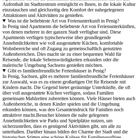
Aufenthalt im Stadtzentrum ermöglicht es Ihnen, in die lokale Kultur
einzutauchen und gleichzeitig den Komfort der nahegelegenen
Attraktionen und Aktivitäten zu genießen.
Was ist die beliebteste Art von Ferienunterkunft in Penig?
In Penig sind Apartments die beliebteste Art von Ferienunterkünften,
von denen mehrere in der ganzen Stadt verfügbar sind. Diese
Apartments verfügen typischerweise über grundlegende
Annehmlichkeiten wie voll ausgestattete Küchen, komfortable
Wohnbereiche und oft Zugang zu gemeinschaftlich genutzten
Außenbereichen. Dies macht sie zu einer bequemen Wahl für
Reisende, die lokale Sehenswürdigkeiten erkunden oder die
malerische Umgebung Sachsens genießen möchten.
Gibt es familienfreundliche Ferienhäuser in Penig?
In Penig, Sachsen, gibt es mehrere familienfreundliche Ferienhäuser
zur Auswahl, was es zu einem großartigen Ort für Reisende mit
Kindern macht. Die Gegend bietet geräumige Unterkünfte, die oft
über voll ausgestattete Küchen verfügen, sodass Familien
gemeinsam Mahlzeiten zubereiten können. Viele Häuser bieten auch
Außenbereiche, in denen Kinder spielen und die Umgebung
erkunden können, was den Gesamteindruck für Familien noch
attraktiver macht.
Besucher können die nahe gelegenen
Annehmlichkeiten wie Parks und Spielplätze nutzen, um
sicherzustellen, dass es genügend Aktivitäten gibt, um alle zu
unterhalten. Darüber hinaus bilden der Charme der Stadt und die
historischen Stätten eine schöne Kulisse für Familienausflüge.