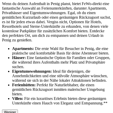
Wenn du deinen Aufenthalt in Penig planst, bietet FeWo-direkt eine
fantastische Auswahl an Ferienunterkünften, darunter Apartments,
Privathäuser und Eigentumswohnungen. Egal, ob du einen
gemütlichen Kurzurlaub oder einen geräumigen Rückzugsort suchst,
es ist für jeden etwas dabei. Vergiss nicht, Optionen für Hotels,
Resorthotels und Sterne-Unterkünfte zu erkunden, von denen viele
kostenlose Parkplätze für zusätzlichen Komfort bieten. Entdecke
den perfekten Ort, um dich zu entspannen und deinen Urlaub in
Penig zu genießen.
Apartments:
Die erste Wahl für Besucher in Penig, die eine
praktische und komfortable Basis für deine Abenteuer bieten.
Häuser:
Eine fantastische Option für Familien oder Gruppen,
die während ihres Aufenthalts mehr Platz und Privatsphäre
suchen.
Eigentumswohnungen:
Ideal für diejenigen, die
Annehmlichkeiten und eine stilvolle Atmosphäre wünschen,
während sie sich in der Nähe lokaler Attraktionen befinden.
Ferienhütten:
Perfekt für Naturliebhaber, die einen
gemütlichen Rückzugsort inmitten malerischer Umgebung
bieten.
Villen:
Für ein luxuriöses Erlebnis bieten diese geräumigen
Unterkünfte einen Hauch von Eleganz und Entspannung.**
Weniger