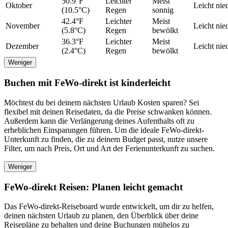
50.9°F
Leichter
Meist
Oktober
Leicht nie
(10.5°C)
Regen
sonnig
42.4°F
Leichter
Meist
November
Leicht nie
(5.8°C)
Regen
bewölkt
36.3°F
Leichter
Meist
Dezember
Leicht nie
(2.4°C)
Regen
bewölkt
Weniger
Buchen mit FeWo-direkt ist kinderleicht
Möchtest du bei deinem nächsten Urlaub Kosten sparen? Sei
flexibel mit deinen Reisedaten, da die Preise schwanken können.
Außerdem kann die Verlängerung deines Aufenthalts oft zu
erheblichen Einsparungen führen. Um die ideale FeWo-direkt-
Unterkunft zu finden, die zu deinem Budget passt, nutze unsere
Filter, um nach Preis, Ort und Art der Ferienunterkunft zu suchen.
Weniger
FeWo-direkt Reisen: Planen leicht gemacht
Das FeWo-direkt-Reiseboard wurde entwickelt, um dir zu helfen,
deinen nächsten Urlaub zu planen, den Überblick über deine
Reisepläne zu behalten und deine Buchungen mühelos zu