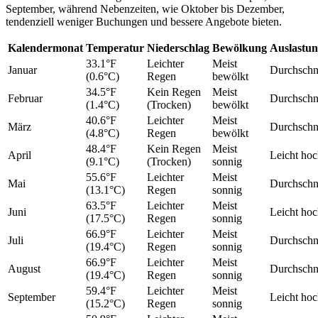
September, während Nebenzeiten, wie Oktober bis Dezember,
tendenziell weniger Buchungen und bessere Angebote bieten.
Kalendermonat
Temperatur
Niederschlag
Bewölkung
Auslastu
33.1°F
Leichter
Meist
Januar
Durchschni
(0.6°C)
Regen
bewölkt
34.5°F
Kein Regen
Meist
Februar
Durchschni
(1.4°C)
(Trocken)
bewölkt
40.6°F
Leichter
Meist
März
Durchschni
(4.8°C)
Regen
bewölkt
48.4°F
Kein Regen
Meist
April
Leicht ho
(9.1°C)
(Trocken)
sonnig
55.6°F
Leichter
Meist
Mai
Durchschni
(13.1°C)
Regen
sonnig
63.5°F
Leichter
Meist
Juni
Leicht ho
(17.5°C)
Regen
sonnig
66.9°F
Leichter
Meist
Juli
Durchschni
(19.4°C)
Regen
sonnig
66.9°F
Leichter
Meist
August
Durchschni
(19.4°C)
Regen
sonnig
59.4°F
Leichter
Meist
September
Leicht ho
(15.2°C)
Regen
sonnig