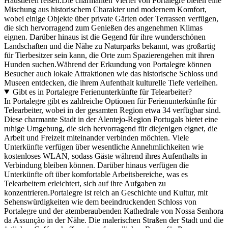
Haustieren reisen.Die charmanten Viertel von Portalegre bieten eine
Mischung aus historischem Charakter und modernem Komfort,
wobei einige Objekte über private Gärten oder Terrassen verfügen,
die sich hervorragend zum Genießen des angenehmen Klimas
eignen. Darüber hinaus ist die Gegend für ihre wunderschönen
Landschaften und die Nähe zu Naturparks bekannt, was großartig
für Tierbesitzer sein kann, die Orte zum Spazierengehen mit ihren
Hunden suchen.Während der Erkundung von Portalegre können
Besucher auch lokale Attraktionen wie das historische Schloss und
Museen entdecken, die ihrem Aufenthalt kulturelle Tiefe verleihen.
Gibt es in Portalegre Ferienunterkünfte für Telearbeiter?
In Portalegre gibt es zahlreiche Optionen für Ferienunterkünfte für
Telearbeiter, wobei in der gesamten Region etwa 34 verfügbar sind.
Diese charmante Stadt in der Alentejo-Region Portugals bietet eine
ruhige Umgebung, die sich hervorragend für diejenigen eignet, die
Arbeit und Freizeit miteinander verbinden möchten. Viele
Unterkünfte verfügen über wesentliche Annehmlichkeiten wie
kostenloses WLAN, sodass Gäste während ihres Aufenthalts in
Verbindung bleiben können. Darüber hinaus verfügen die
Unterkünfte oft über komfortable Arbeitsbereiche, was es
Telearbeitern erleichtert, sich auf ihre Aufgaben zu
konzentrieren.Portalegre ist reich an Geschichte und Kultur, mit
Sehenswürdigkeiten wie dem beeindruckenden Schloss von
Portalegre und der atemberaubenden Kathedrale von Nossa Senhora
da Assunção in der Nähe. Die malerischen Straßen der Stadt und die