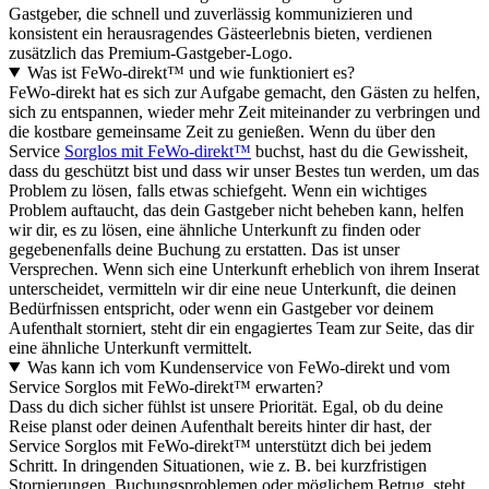
Gastgeber, die schnell und zuverlässig kommunizieren und
konsistent ein herausragendes Gästeerlebnis bieten, verdienen
zusätzlich das Premium-Gastgeber-Logo.
Was ist FeWo-direkt™ und wie funktioniert es?
FeWo-direkt hat es sich zur Aufgabe gemacht, den Gästen zu helfen,
sich zu entspannen, wieder mehr Zeit miteinander zu verbringen und
die kostbare gemeinsame Zeit zu genießen. Wenn du über den
Service
Sorglos mit FeWo-direkt™
buchst, hast du die Gewissheit,
dass du geschützt bist und dass wir unser Bestes tun werden, um das
Problem zu lösen, falls etwas schiefgeht. Wenn ein wichtiges
Problem auftaucht, das dein Gastgeber nicht beheben kann, helfen
wir dir, es zu lösen, eine ähnliche Unterkunft zu finden oder
gegebenenfalls deine Buchung zu erstatten. Das ist unser
Versprechen. Wenn sich eine Unterkunft erheblich von ihrem Inserat
unterscheidet, vermitteln wir dir eine neue Unterkunft, die deinen
Bedürfnissen entspricht, oder wenn ein Gastgeber vor deinem
Aufenthalt storniert, steht dir ein engagiertes Team zur Seite, das dir
eine ähnliche Unterkunft vermittelt.
Was kann ich vom Kundenservice von FeWo-direkt und vom
Service Sorglos mit FeWo-direkt™ erwarten?
Dass du dich sicher fühlst ist unsere Priorität. Egal, ob du deine
Reise planst oder deinen Aufenthalt bereits hinter dir hast, der
Service Sorglos mit FeWo-direkt™ unterstützt dich bei jedem
Schritt. In dringenden Situationen, wie z. B. bei kurzfristigen
Stornierungen, Buchungsproblemen oder möglichem Betrug, steht