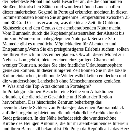
der beliebteste Monat und zieht Besucher an, die die charmanten
Straßen, historischen Stätten und wunderschönen Landschaften
dieser malerischen Gegend in Portugal erkunden möchten.In diesen
Sommermonaten können Sie angenehme Temperaturen zwischen 25
und 30 Grad Celsius erwarten, was die ideale Zeit für Outdoor-
Sightseeing und den Genuss der atemberaubenden Natur macht.
Vom Bummeln durch die Kopfsteinpflasterstraßen der Altstadt bis
hin zum Wandern im nahegelegenen Naturpark Serra de São
Mamede gibt es unendliche Möglichkeiten für Abenteuer und
Entspannung.Wenn Sie ein preisgünstigeres Erlebnis suchen, sollten
Sie Ihren Besuch im Dezember planen. Obwohl dieser Monat zur
Nebensaison gehört, bietet er einen einzigartigen Charme mit
weniger Touristen, sodass Sie eine friedliche Urlaubsatmosphäre
genießen können. In dieser ruhigeren Zeit können Sie in die lokale
Kultur eintauchen, traditionelle Winterfestlichkeiten entdecken und
die wunderschöne Landschaft ohne Menschenmassen genießen.
Was sind die Top-Attraktionen in Portalegre?
In Portalegre können Besucher eine Reihe von Attraktionen
erkunden, die die reiche Geschichte und Kultur der Region
hervorheben. Das historische Zentrum beherbergt das
beeindruckende Schloss von Portalegre, das einen Panoramablick
auf die Umgebung bietet und die mittelalterliche Architektur der
Stadt präsentiert. In der Nähe befindet sich die wunderschöne
Kirche des Heiligen Antonius, die für ihr atemberaubendes Interieur
und ihren Barockstil bekannt ist.Die Praça da República ist das Herz