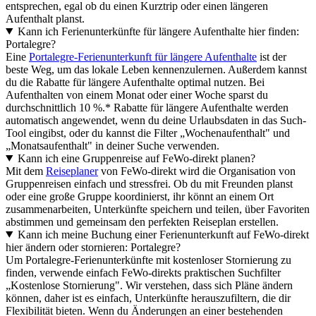
entsprechen, egal ob du einen Kurztrip oder einen längeren
Aufenthalt planst.
Kann ich Ferienunterkünfte für längere Aufenthalte hier finden:
Portalegre?
Eine
Portalegre-Ferienunterkunft für längere Aufenthalte
ist der
beste Weg, um das lokale Leben kennenzulernen. Außerdem kannst
du die Rabatte für längere Aufenthalte optimal nutzen. Bei
Aufenthalten von einem Monat oder einer Woche sparst du
durchschnittlich 10 %.* Rabatte für längere Aufenthalte werden
automatisch angewendet, wenn du deine Urlaubsdaten in das Such-
Tool eingibst, oder du kannst die Filter „Wochenaufenthalt" und
„Monatsaufenthalt" in deiner Suche verwenden.
Kann ich eine Gruppenreise auf FeWo-direkt planen?
Mit dem
Reiseplaner
von FeWo-direkt wird die Organisation von
Gruppenreisen einfach und stressfrei. Ob du mit Freunden planst
oder eine große Gruppe koordinierst, ihr könnt an einem Ort
zusammenarbeiten, Unterkünfte speichern und teilen, über Favoriten
abstimmen und gemeinsam den perfekten Reiseplan erstellen.
Kann ich meine Buchung einer Ferienunterkunft auf FeWo-direkt
hier ändern oder stornieren: Portalegre?
Um Portalegre-Ferienunterkünfte mit kostenloser Stornierung zu
finden, verwende einfach FeWo-direkts praktischen Suchfilter
„Kostenlose Stornierung". Wir verstehen, dass sich Pläne ändern
können, daher ist es einfach, Unterkünfte herauszufiltern, die dir
Flexibilität bieten. Wenn du Änderungen an einer bestehenden