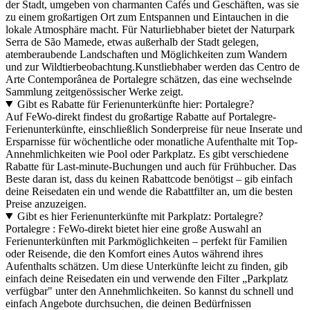
der Stadt, umgeben von charmanten Cafés und Geschäften, was sie
zu einem großartigen Ort zum Entspannen und Eintauchen in die
lokale Atmosphäre macht. Für Naturliebhaber bietet der Naturpark
Serra de São Mamede, etwas außerhalb der Stadt gelegen,
atemberaubende Landschaften und Möglichkeiten zum Wandern
und zur Wildtierbeobachtung.Kunstliebhaber werden das Centro de
Arte Contemporânea de Portalegre schätzen, das eine wechselnde
Sammlung zeitgenössischer Werke zeigt.
Gibt es Rabatte für Ferienunterkünfte hier: Portalegre?
Auf FeWo-direkt findest du großartige Rabatte auf Portalegre-
Ferienunterkünfte, einschließlich Sonderpreise für neue Inserate und
Ersparnisse für wöchentliche oder monatliche Aufenthalte mit Top-
Annehmlichkeiten wie Pool oder Parkplatz. Es gibt verschiedene
Rabatte für Last-minute-Buchungen und auch für Frühbucher. Das
Beste daran ist, dass du keinen Rabattcode benötigst – gib einfach
deine Reisedaten ein und wende die Rabattfilter an, um die besten
Preise anzuzeigen.
Gibt es hier Ferienunterkünfte mit Parkplatz: Portalegre?
Portalegre : FeWo-direkt bietet hier eine große Auswahl an
Ferienunterkünften mit Parkmöglichkeiten – perfekt für Familien
oder Reisende, die den Komfort eines Autos während ihres
Aufenthalts schätzen. Um diese Unterkünfte leicht zu finden, gib
einfach deine Reisedaten ein und verwende den Filter „Parkplatz
verfügbar" unter den Annehmlichkeiten. So kannst du schnell und
einfach Angebote durchsuchen, die deinen Bedürfnissen