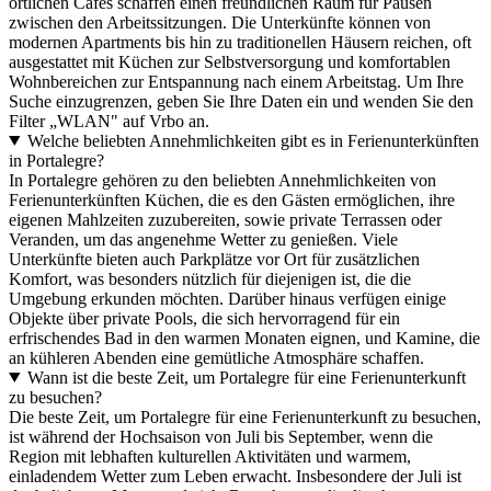
örtlichen Cafés schaffen einen freundlichen Raum für Pausen
zwischen den Arbeitssitzungen. Die Unterkünfte können von
modernen Apartments bis hin zu traditionellen Häusern reichen, oft
ausgestattet mit Küchen zur Selbstversorgung und komfortablen
Wohnbereichen zur Entspannung nach einem Arbeitstag. Um Ihre
Suche einzugrenzen, geben Sie Ihre Daten ein und wenden Sie den
Filter „WLAN" auf Vrbo an.
Welche beliebten Annehmlichkeiten gibt es in Ferienunterkünften
in Portalegre?
In Portalegre gehören zu den beliebten Annehmlichkeiten von
Ferienunterkünften Küchen, die es den Gästen ermöglichen, ihre
eigenen Mahlzeiten zuzubereiten, sowie private Terrassen oder
Veranden, um das angenehme Wetter zu genießen. Viele
Unterkünfte bieten auch Parkplätze vor Ort für zusätzlichen
Komfort, was besonders nützlich für diejenigen ist, die die
Umgebung erkunden möchten. Darüber hinaus verfügen einige
Objekte über private Pools, die sich hervorragend für ein
erfrischendes Bad in den warmen Monaten eignen, und Kamine, die
an kühleren Abenden eine gemütliche Atmosphäre schaffen.
Wann ist die beste Zeit, um Portalegre für eine Ferienunterkunft
zu besuchen?
Die beste Zeit, um Portalegre für eine Ferienunterkunft zu besuchen,
ist während der Hochsaison von Juli bis September, wenn die
Region mit lebhaften kulturellen Aktivitäten und warmem,
einladendem Wetter zum Leben erwacht. Insbesondere der Juli ist