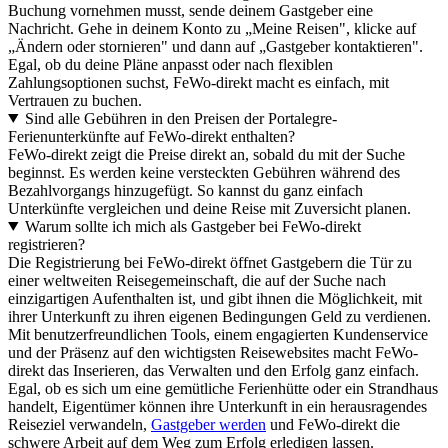
Buchung vornehmen musst, sende deinem Gastgeber eine
Nachricht. Gehe in deinem Konto zu „Meine Reisen", klicke auf
„Ändern oder stornieren" und dann auf „Gastgeber kontaktieren".
Egal, ob du deine Pläne anpasst oder nach flexiblen
Zahlungsoptionen suchst, FeWo-direkt macht es einfach, mit
Vertrauen zu buchen.
Sind alle Gebühren in den Preisen der Portalegre-
Ferienunterkünfte auf FeWo-direkt enthalten?
FeWo-direkt zeigt die Preise direkt an, sobald du mit der Suche
beginnst. Es werden keine versteckten Gebühren während des
Bezahlvorgangs hinzugefügt. So kannst du ganz einfach
Unterkünfte vergleichen und deine Reise mit Zuversicht planen.
Warum sollte ich mich als Gastgeber bei FeWo-direkt
registrieren?
Die Registrierung bei FeWo-direkt öffnet Gastgebern die Tür zu
einer weltweiten Reisegemeinschaft, die auf der Suche nach
einzigartigen Aufenthalten ist, und gibt ihnen die Möglichkeit, mit
ihrer Unterkunft zu ihren eigenen Bedingungen Geld zu verdienen.
Mit benutzerfreundlichen Tools, einem engagierten Kundenservice
und der Präsenz auf den wichtigsten Reisewebsites macht FeWo-
direkt das Inserieren, das Verwalten und den Erfolg ganz einfach.
Egal, ob es sich um eine gemütliche Ferienhütte oder ein Strandhaus
handelt, Eigentümer können ihre Unterkunft in ein herausragendes
Reiseziel verwandeln,
Gastgeber werden
und FeWo-direkt die
schwere Arbeit auf dem Weg zum Erfolg erledigen lassen.