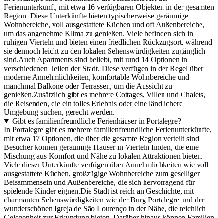
Ferienunterkunft, mit etwa 16 verfügbaren Objekten in der gesamten
Region. Diese Unterkünfte bieten typischerweise geräumige
Wohnbereiche, voll ausgestattete Küchen und oft Außenbereiche,
um das angenehme Klima zu genießen. Viele befinden sich in
ruhigen Vierteln und bieten einen friedlichen Rückzugsort, während
sie dennoch leicht zu den lokalen Sehenswürdigkeiten zugänglich
sind.Auch Apartments sind beliebt, mit rund 14 Optionen in
verschiedenen Teilen der Stadt. Diese verfügen in der Regel über
moderne Annehmlichkeiten, komfortable Wohnbereiche und
manchmal Balkone oder Terrassen, um die Aussicht zu
genießen.Zusätzlich gibt es mehrere Cottages, Villen und Chalets,
die Reisenden, die ein tolles Erlebnis oder eine ländlichere
Umgebung suchen, gerecht werden.
Gibt es familienfreundliche Ferienhäuser in Portalegre?
In Portalegre gibt es mehrere familienfreundliche Ferienunterkünfte,
mit etwa 17 Optionen, die über die gesamte Region verteilt sind.
Besucher können geräumige Häuser in Vierteln finden, die eine
Mischung aus Komfort und Nähe zu lokalen Attraktionen bieten.
Viele dieser Unterkünfte verfügen über Annehmlichkeiten wie voll
ausgestattete Küchen, großzügige Wohnbereiche zum geselligen
Beisammensein und Außenbereiche, die sich hervorragend für
spielende Kinder eignen.Die Stadt ist reich an Geschichte, mit
charmanten Sehenswürdigkeiten wie der Burg Portalegre und der
wunderschönen Igreja de São Lourenço in der Nähe, die reichlich
Gelegenheit zur Erkundung bieten. Darüber hinaus können Familien