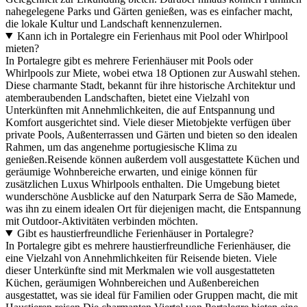
nahegelegene Parks und Gärten genießen, was es einfacher macht,
die lokale Kultur und Landschaft kennenzulernen.
Kann ich in Portalegre ein Ferienhaus mit Pool oder Whirlpool
mieten?
In Portalegre gibt es mehrere Ferienhäuser mit Pools oder
Whirlpools zur Miete, wobei etwa 18 Optionen zur Auswahl stehen.
Diese charmante Stadt, bekannt für ihre historische Architektur und
atemberaubenden Landschaften, bietet eine Vielzahl von
Unterkünften mit Annehmlichkeiten, die auf Entspannung und
Komfort ausgerichtet sind. Viele dieser Mietobjekte verfügen über
private Pools, Außenterrassen und Gärten und bieten so den idealen
Rahmen, um das angenehme portugiesische Klima zu
genießen.Reisende können außerdem voll ausgestattete Küchen und
geräumige Wohnbereiche erwarten, und einige können für
zusätzlichen Luxus Whirlpools enthalten. Die Umgebung bietet
wunderschöne Ausblicke auf den Naturpark Serra de São Mamede,
was ihn zu einem idealen Ort für diejenigen macht, die Entspannung
mit Outdoor-Aktivitäten verbinden möchten.
Gibt es haustierfreundliche Ferienhäuser in Portalegre?
In Portalegre gibt es mehrere haustierfreundliche Ferienhäuser, die
eine Vielzahl von Annehmlichkeiten für Reisende bieten. Viele
dieser Unterkünfte sind mit Merkmalen wie voll ausgestatteten
Küchen, geräumigen Wohnbereichen und Außenbereichen
ausgestattet, was sie ideal für Familien oder Gruppen macht, die mit