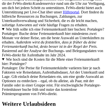
dir der FeWo-direkt-Kundenservice rund um die Uhr zur Verfügung,
um dich bei jedem Schritt zu unterstützen. FeWo-direkt bietet auch
Unterstützung per Live-Chat über unser
Hilfeportal
. Dort findest du
hilfreiche Ressourcen zu Buchungen, Zahlungen, zur
Unterkunftsverwaltung und Sicherheit, die es dir leicht machen,
sofortige Antworten auf viele häufige Fragen zu erhalten.
Wie früh sollte ich eine Ferienunterkunft hier buchen: Portalegre?
Portalegre: Buche deine Ferienunterkunft hier mindestens zwei
Monate vor deiner Reise, um die beste Auswahl an Unterkünften zu
erhalten.
Außerdem wirst du feststellen, dass je früher du deine
Ferienunterkunft buchst, desto besser ist in der Regel der Preis.
Basierend auf der Analyse der Buchungs- und Belegungsdaten von
FeWo-direkt für Aufenthalte im Jahr 2024.
Wie hoch sind die Kosten für die Miete einer Ferienunterkunft
hier: Portalegre?
Portalegre: Die Preise für Ferienunterkünfte variieren hier je nach
Faktoren wie Reisedatum, Aufenthaltsdauer, Art der Unterkunft und
Lage. Gib einfach deine Reisedaten ein, um eine große Auswahl an
Optionen zu entdecken – egal, ob du alleine, als Paar, mit der
Familie oder in einer Gruppe reist. Für erschwingliche Portalegre-
Ferienhäuser buche früh und nutze das kostenlose
Prämienprogramm von FeWo-direkt.
Weitere Urlaubsideen