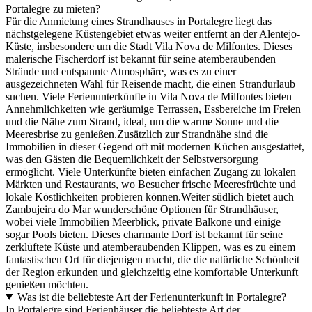
Portalegre zu mieten?
Für die Anmietung eines Strandhauses in Portalegre liegt das
nächstgelegene Küstengebiet etwas weiter entfernt an der Alentejo-
Küste, insbesondere um die Stadt Vila Nova de Milfontes. Dieses
malerische Fischerdorf ist bekannt für seine atemberaubenden
Strände und entspannte Atmosphäre, was es zu einer
ausgezeichneten Wahl für Reisende macht, die einen Strandurlaub
suchen. Viele Ferienunterkünfte in Vila Nova de Milfontes bieten
Annehmlichkeiten wie geräumige Terrassen, Essbereiche im Freien
und die Nähe zum Strand, ideal, um die warme Sonne und die
Meeresbrise zu genießen.Zusätzlich zur Strandnähe sind die
Immobilien in dieser Gegend oft mit modernen Küchen ausgestattet,
was den Gästen die Bequemlichkeit der Selbstversorgung
ermöglicht. Viele Unterkünfte bieten einfachen Zugang zu lokalen
Märkten und Restaurants, wo Besucher frische Meeresfrüchte und
lokale Köstlichkeiten probieren können.Weiter südlich bietet auch
Zambujeira do Mar wunderschöne Optionen für Strandhäuser,
wobei viele Immobilien Meerblick, private Balkone und einige
sogar Pools bieten. Dieses charmante Dorf ist bekannt für seine
zerklüftete Küste und atemberaubenden Klippen, was es zu einem
fantastischen Ort für diejenigen macht, die die natürliche Schönheit
der Region erkunden und gleichzeitig eine komfortable Unterkunft
genießen möchten.
Was ist die beliebteste Art der Ferienunterkunft in Portalegre?
In Portalegre sind Ferienhäuser die beliebteste Art der