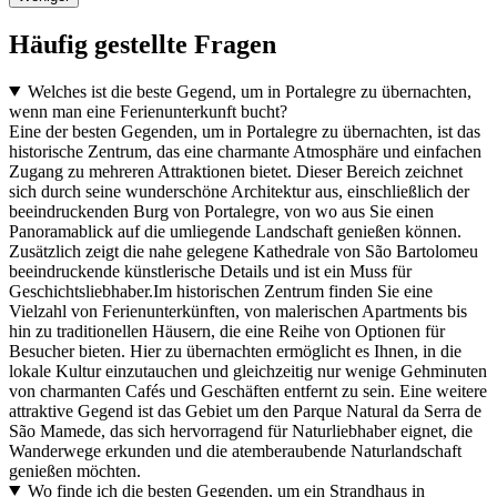
Häufig gestellte Fragen
Welches ist die beste Gegend, um in Portalegre zu übernachten,
wenn man eine Ferienunterkunft bucht?
Eine der besten Gegenden, um in Portalegre zu übernachten, ist das
historische Zentrum, das eine charmante Atmosphäre und einfachen
Zugang zu mehreren Attraktionen bietet. Dieser Bereich zeichnet
sich durch seine wunderschöne Architektur aus, einschließlich der
beeindruckenden Burg von Portalegre, von wo aus Sie einen
Panoramablick auf die umliegende Landschaft genießen können.
Zusätzlich zeigt die nahe gelegene Kathedrale von São Bartolomeu
beeindruckende künstlerische Details und ist ein Muss für
Geschichtsliebhaber.Im historischen Zentrum finden Sie eine
Vielzahl von Ferienunterkünften, von malerischen Apartments bis
hin zu traditionellen Häusern, die eine Reihe von Optionen für
Besucher bieten. Hier zu übernachten ermöglicht es Ihnen, in die
lokale Kultur einzutauchen und gleichzeitig nur wenige Gehminuten
von charmanten Cafés und Geschäften entfernt zu sein. Eine weitere
attraktive Gegend ist das Gebiet um den Parque Natural da Serra de
São Mamede, das sich hervorragend für Naturliebhaber eignet, die
Wanderwege erkunden und die atemberaubende Naturlandschaft
genießen möchten.
Wo finde ich die besten Gegenden, um ein Strandhaus in