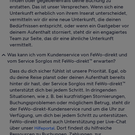
finden oder gegebenenfalls deine Buchung zu
erstatten. Das ist unser Versprechen. Wenn sich eine
Unterkunft erheblich von ihrem Inserat unterscheidet,
vermitteln wir dir eine neue Unterkunft, die deinen
Bedürfnissen entspricht, oder wenn ein Gastgeber vor
deinem Aufenthalt storniert, steht dir ein engagiertes
Team zur Seite, das dir eine ähnliche Unterkunft
vermittelt.
Was kann ich vom Kundenservice von FeWo-direkt und
vom Service Sorglos mit FeWo-direkt™ erwarten?
Dass du dich sicher fühlst ist unsere Priorität. Egal, ob
du deine Reise planst oder deinen Aufenthalt bereits
hinter dir hast, der Service Sorglos mit FeWo-direkt™
unterstützt dich bei jedem Schritt. In dringenden
Situationen, wie z. B. bei kurzfristigen Stornierungen,
Buchungsproblemen oder möglichem Betrug, steht dir
der FeWo-direkt-Kundenservice rund um die Uhr zur
Verfügung, um dich bei jedem Schritt zu unterstützen.
FeWo-direkt bietet auch Unterstützung per Live-Chat
über unser
. Dort findest du hilfreiche
Hilfeportal
Ressourcen zu Buchungen, Zahlungen, zur