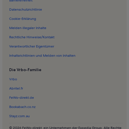
Barrierefreiheit
Ferienwohnungen in Tal des Cher-Controis
Datenschutzrichtlinie
Ferienwohnungen in Saint-Romain-sur-Cher
Ferienwohnungen in Monthou-sur-Cher
Cookie-Erklärung
Ferienwohnungen in Les Bucherons
Melden illegaler Inhalte
Ferienwohnungen in Orbigny
Rechtliche Hinweise/Kontakt
Ferienwohnungen in Pouille
Verantwortlicher Eigentümer
Ferienwohnungen in Couffy
Inhaltsrichtlinien und Melden von Inhalten
Häuser in Orléans
Die Vrbo-Familie
Ferienunterkünfte mit Pool in Orléans
Ferienwohnungen und Apartments in Orléans
Vrbo
Ferienwohnungen und Apartments in Regionaler Naturpark Perche
Abritel.fr
Häuser in Amboise
FeWo-direkt.de
Ferienwohnungen und Apartments in Amboise
Bookabach.co.nz
Chalets in Chateaux de la Loire
Stayz.com.au
Häuser in Centre/Loire-Tal
© 2026 FeWo-direkt, ein Unternehmen der Expedia Group. Alle Rechte