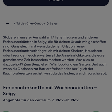
Tal des Cher-Controis
Seigy
Stöbere in unserer Auswahl an 17 Ferienhäusern und anderen
Ferienunterkünften in Seigy, die für deinen Urlaub wie geschaffen
sind. Ganz gleich, mit wem du deinen Urlaub in einer
Ferienunterkunft verbringst, ob mit deinen Kindern, Haustieren
oder Freunden, euch erwarten all die Annehmlichkeiten, die eure
gemeinsame Zeit besonders machen werden. Was alles so
dazugehört? Zum Beispiel ein Whirlpool und ein Garten. Und auch
wenn du Optionen zur Barrierefreiheit oder bezüglich der
Rauchpräferenzen suchst, wirst du das finden, was dir vorschwebt.
Ferienunterkünfte mit Wochenrabatten –
Seigy
Angebote für den Zeitraum:
6. Nov.–13. Nov.
Bildergalerie
6/8 person gîte with swimming pool and jacuzzi
Bilderga
Character 