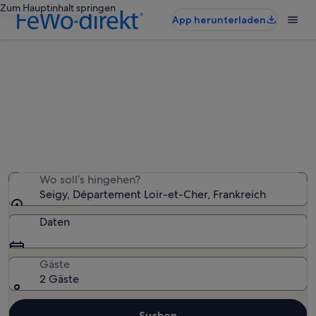
Zum Hauptinhalt springen
App herunterladen
Ferienwohnungen & Ferienhäuser
in Seigy
Wir haben 391 Ferienunterkünfte gefunden. Bitte gib
deinen Reisezeitraum an, um die Verfügbarkeit zu
prüfen.
Wo soll’s hingehen?
Seigy, Département Loir-et-Cher, Frankreich
Daten
Gäste
2 Gäste
Suchen