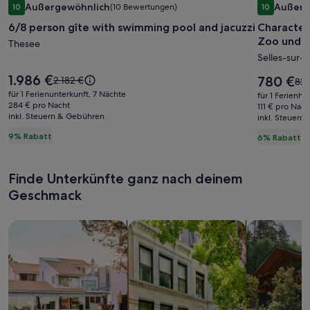
Außergewöhnlich
Außerg
10
(10 Bewertungen)
10
für
für
10 von 10, Außergewöhnlich, (10 Bewertungen)
10 von 10,
6/8 person gîte with swimming pool and jacuzzi
Character
6/8
Charact
Zoo und d
person
Thesee
Häusche
Selles-sur-
gîte
in
with
der
Der
1.986 €
Der
Der
780 €
2.182 €
Der
829
Preis
swimming
Nähe
Preis
alte
alte
für 1 Ferienunterkunft, 7 Nächte
für 1 Ferienha
beträgt
beträgt
Preis
284 € pro Nacht
Pre
pool
des
111 € pro Nach
1.986 €.
780 €.
inkl. Steuern & Gebühren
war
inkl. Steuern
war
and
Beauval
2.182 €,
829
9% Rabatt
6% Rabatt
jacuzzi
Zoo
siehe
sie
weitere
und
wei
Informationen
Inf
der
Finde Unterkünfte ganz nach deinem
zum
zu
Schlösse
Standardpreis.
Geschmack
Sta
der
Loire
Suche nach Ferienhäusern
Suche nach Ferienwohnungen oder 
Suche nach 