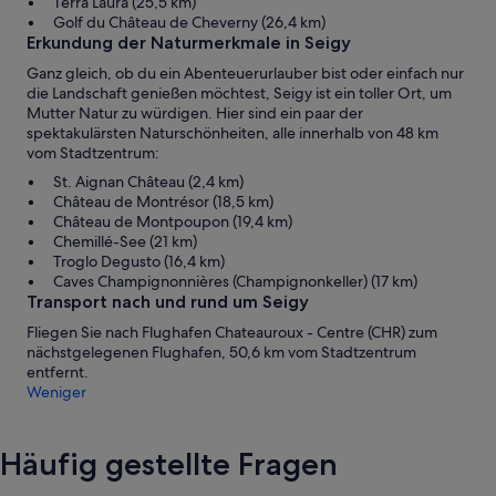
Terra Laura (25,5 km)
Golf du Château de Cheverny (26,4 km)
Erkundung der Naturmerkmale in Seigy
Ganz gleich, ob du ein Abenteuerurlauber bist oder einfach nur
die Landschaft genießen möchtest, Seigy ist ein toller Ort, um
Mutter Natur zu würdigen. Hier sind ein paar der
spektakulärsten Naturschönheiten, alle innerhalb von 48 km
vom Stadtzentrum:
St. Aignan Château (2,4 km)
Château de Montrésor (18,5 km)
Château de Montpoupon (19,4 km)
Chemillé-See (21 km)
Troglo Degusto (16,4 km)
Caves Champignonnières (Champignonkeller) (17 km)
Transport nach und rund um Seigy
Fliegen Sie nach Flughafen Chateauroux - Centre (CHR) zum
nächstgelegenen Flughafen, 50,6 km vom Stadtzentrum
entfernt.
Weniger
Häufig gestellte Fragen