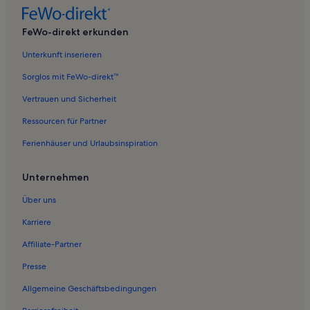
Ferienwohnungen in Thesee
Ferienwohnungen in Mareuil-sur-Cher
FeWo-direkt erkunden
Ferienwohnungen in Chémery
Unterkunft inserieren
Ferienwohnungen in Lye
Sorglos mit FeWo-direkt™
Ferienwohnungen in Selles-sur-Cher
Vertrauen und Sicherheit
Ferienwohnungen in Thesee
Ressourcen für Partner
Ferienwohnungen in Schloss Selles
Ferienhäuser und Urlaubsinspiration
Ferienwohnungen in La Vernelle
Ferienwohnungen in Saint-Aignan
Unternehmen
Ferienwohnungen in Meusnes
Über uns
Ferienwohnungen in St. Aignan Château
Karriere
Ferienwohnungen in Faverolles-en-Berry
Affiliate-Partner
Ferienwohnungen in Choussy
Presse
Ferienwohnungen in Angé
Allgemeine Geschäftsbedingungen
Ferienwohnungen in Fontguenand