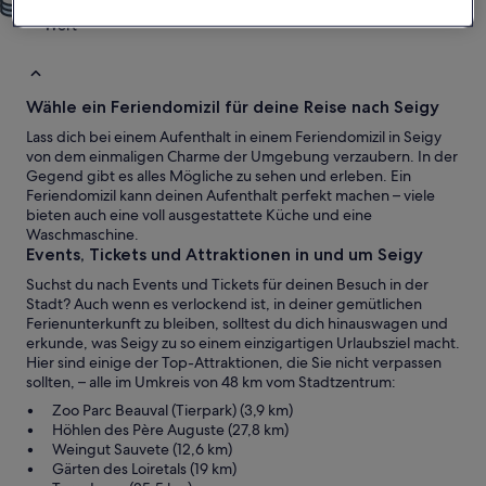
Mehr Platz, mehr Privatsphäre, mehr Annehmlichkeiten – mehr
Wert
Wähle ein Feriendomizil für deine Reise nach Seigy
Lass dich bei einem Aufenthalt in einem Feriendomizil in Seigy
von dem einmaligen Charme der Umgebung verzaubern. In der
Gegend gibt es alles Mögliche zu sehen und erleben. Ein
Feriendomizil kann deinen Aufenthalt perfekt machen – viele
bieten auch eine voll ausgestattete Küche und eine
Waschmaschine.
Events, Tickets und Attraktionen in und um Seigy
Suchst du nach Events und Tickets für deinen Besuch in der
Stadt? Auch wenn es verlockend ist, in deiner gemütlichen
Ferienunterkunft zu bleiben, solltest du dich hinauswagen und
erkunde, was Seigy zu so einem einzigartigen Urlaubsziel macht.
Hier sind einige der Top-Attraktionen, die Sie nicht verpassen
sollten, – alle im Umkreis von 48 km vom Stadtzentrum:
Zoo Parc Beauval (Tierpark) (3,9 km)
Höhlen des Père Auguste (27,8 km)
Weingut Sauvete (12,6 km)
Gärten des Loiretals (19 km)