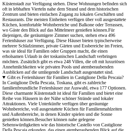
Küstenstadt zur Verfügung stehen. Diese Wohnungen befinden sich
oft in lebhaften Vierteln nahe dem Strand und dem historischen
Zentrum und bieten einfachen Zugang zu lokalen Geschäften und
Restaurants. Die meisten Einheiten verfügen über voll ausgestattete
Küchen, komfortable Wohnbereiche und Balkone oder Terrassen,
wo Gäste den Blick auf das Mittelmeer genießen können.Für
diejenigen, die geräumigere Zimmer suchen, stehen etwa 496
Ferienhäuser zur Verfügung. Diese Häuser bieten typischerweise
mehrere Schlafzimmer, private Gärten und Essbereiche im Freien,
was sie ideal für Familien oder Gruppen macht, die einen
erholsamen Urlaub in der toskanischen Landschaft verbringen
möchten. Zusätzlich gibt es etwa 248 Villen, die oft mit luxuriösen
Annehmlichkeiten wie privaten Pools und atemberaubenden
Ausblicken auf die umliegende Landschaft ausgestattet sind.
Gibt es Ferienhäuser für Familien in Castiglione Della Pescaia?
In Castiglione Della Pescaia, Toskana, gibt es zahlreiche
familienfreundliche Ferienhäuser zur Auswahl, etwa 177 Optionen.
Diese charmante Küstenstadt ist ideal für Familien und bietet eine
Reihe von Häusern in der Nähe schöner Strände und lokaler
Attraktionen. Viele Unterkünfte verfügen über geräumige
Wohnbereiche, voll ausgestattete Küchen für Familienmahlzeiten
und Außenbereiche, in denen Kinder spielen und die Sonne
genießen können.Besucher können nahe gelegene
Sehenswürdigkeiten wie das historische Castello von Castiglione
Della Pescaia erkunden, das einen atemberaubenden Blick auf die