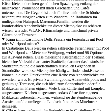
Küste bietet, oder einen gemütlichen Spaziergang entlang der
malerischen Promenade mit ihren Geschäften und Cafés
unternehmen. Die Gegend ist auch für ihre natürliche Schönheit
bekannt, mit Möglichkeiten zum Wandern und Radfahren im
umliegenden Naturpark Maremma.Familien werden die
komfortablen Annehmlichkeiten dieser Mietobjekte zu schätzen
wissen, wie z.B. WLAN, Klimaanlage und manchmal private
Gärten oder Terrassen.
Kann ich in Castiglione Della Pescaia ein Ferienhaus mit Pool
oder Whirlpool mieten?
In Castiglione Della Pescaia stehen zahlreiche Ferienhäuser mit Pool
und Whirlpool zur Miete zur Verfügung, wobei rund 98 Optionen
zur Auswahl stehen. Diese malerische Küstenstadt in der Toskana
bietet eine Vielzahl charmanter Stadtteile, darunter das historische
Stadtzentrum und die landschaftlich reizvollen Gegenden in
Strandnähe, wo diese Mietobjekte häufig zu finden sind.Reisende
können in diesen Unterkünften eine Reihe von Annehmlichkeiten
erwarten, wie z. B. private Swimmingpools, Außenwhirlpools und
geräumige Terrassen, die sich ideal zum Sonnenbaden oder für
Mahlzeiten im Freien eignen. Viele Unterkünfte sind mit komplett
ausgestatteten Küchen ausgestattet, sodass Gäste ihre eigenen
Mahlzeiten zubereiten können, während sie die atemberaubende
Aussicht auf die umliegende Landschaft oder das Mittelmeer
genießen.
Gibt es haustierfreundliche Ferienhäuser in Castiglione Della