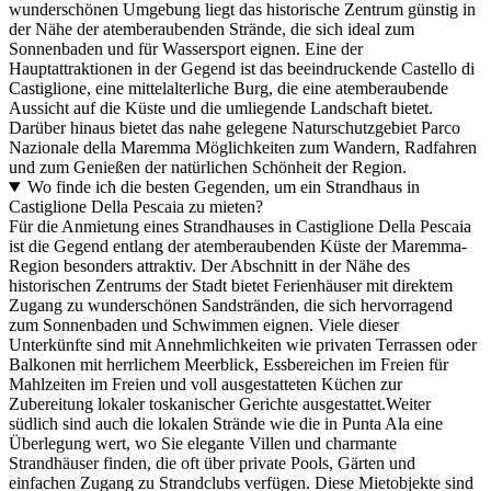
wunderschönen Umgebung liegt das historische Zentrum günstig in
der Nähe der atemberaubenden Strände, die sich ideal zum
Sonnenbaden und für Wassersport eignen. Eine der
Hauptattraktionen in der Gegend ist das beeindruckende Castello di
Castiglione, eine mittelalterliche Burg, die eine atemberaubende
Aussicht auf die Küste und die umliegende Landschaft bietet.
Darüber hinaus bietet das nahe gelegene Naturschutzgebiet Parco
Nazionale della Maremma Möglichkeiten zum Wandern, Radfahren
und zum Genießen der natürlichen Schönheit der Region.
Wo finde ich die besten Gegenden, um ein Strandhaus in
Castiglione Della Pescaia zu mieten?
Für die Anmietung eines Strandhauses in Castiglione Della Pescaia
ist die Gegend entlang der atemberaubenden Küste der Maremma-
Region besonders attraktiv. Der Abschnitt in der Nähe des
historischen Zentrums der Stadt bietet Ferienhäuser mit direktem
Zugang zu wunderschönen Sandstränden, die sich hervorragend
zum Sonnenbaden und Schwimmen eignen. Viele dieser
Unterkünfte sind mit Annehmlichkeiten wie privaten Terrassen oder
Balkonen mit herrlichem Meerblick, Essbereichen im Freien für
Mahlzeiten im Freien und voll ausgestatteten Küchen zur
Zubereitung lokaler toskanischer Gerichte ausgestattet.
Weiter
südlich sind auch die lokalen Strände wie die in Punta Ala eine
Überlegung wert, wo Sie elegante Villen und charmante
Strandhäuser finden, die oft über private Pools, Gärten und
einfachen Zugang zu Strandclubs verfügen. Diese Mietobjekte sind