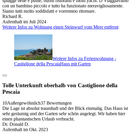
spiagge belle e pulite, buoni ristoranti e molti yacht: D Viaggiavamo
con un bambino piccolo e tutto ha funzionato meravigliosamente.
Siamo tutti molto soddisfatti e vorremmo ritornare.
Richard R.
Aufenthalt im Juli 2024
Weitere Infos zu Wohnung einen Steinwurf vom Meer entfernt
Weitere Infos zu Ferienwohnung -
Castiglione della PescaiaHaus mit Garten
Tolle Unterkunft oberhalb von Castiglione della
Pescaia
10
Außergewöhnlich
37 Bewertungen
Die Lage ist absolut traumhaft und der Blick einmalig. Das Haus ist
sehr geräumig und der Garten sehr schön angelegt. Wir haben hier
einen phantastischen Urlaub verbracht.
Dr. Donald D.
Aufenthalt im Okt. 2023