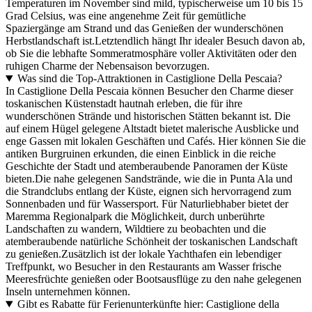
Temperaturen im November sind mild, typischerweise um 10 bis 15
Grad Celsius, was eine angenehme Zeit für gemütliche
Spaziergänge am Strand und das Genießen der wunderschönen
Herbstlandschaft ist.Letztendlich hängt Ihr idealer Besuch davon ab,
ob Sie die lebhafte Sommeratmosphäre voller Aktivitäten oder den
ruhigen Charme der Nebensaison bevorzugen.
Was sind die Top-Attraktionen in Castiglione Della Pescaia?
In Castiglione Della Pescaia können Besucher den Charme dieser
toskanischen Küstenstadt hautnah erleben, die für ihre
wunderschönen Strände und historischen Stätten bekannt ist. Die
auf einem Hügel gelegene Altstadt bietet malerische Ausblicke und
enge Gassen mit lokalen Geschäften und Cafés. Hier können Sie die
antiken Burgruinen erkunden, die einen Einblick in die reiche
Geschichte der Stadt und atemberaubende Panoramen der Küste
bieten.Die nahe gelegenen Sandstrände, wie die in Punta Ala und
die Strandclubs entlang der Küste, eignen sich hervorragend zum
Sonnenbaden und für Wassersport. Für Naturliebhaber bietet der
Maremma Regionalpark die Möglichkeit, durch unberührte
Landschaften zu wandern, Wildtiere zu beobachten und die
atemberaubende natürliche Schönheit der toskanischen Landschaft
zu genießen.Zusätzlich ist der lokale Yachthafen ein lebendiger
Treffpunkt, wo Besucher in den Restaurants am Wasser frische
Meeresfrüchte genießen oder Bootsausflüge zu den nahe gelegenen
Inseln unternehmen können.
Gibt es Rabatte für Ferienunterkünfte hier: Castiglione della