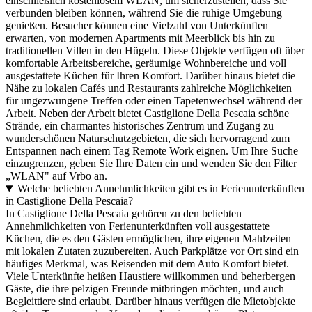
einschließlich kostenlosem WLAN, um sicherzustellen, dass Sie
verbunden bleiben können, während Sie die ruhige Umgebung
genießen. Besucher können eine Vielzahl von Unterkünften
erwarten, von modernen Apartments mit Meerblick bis hin zu
traditionellen Villen in den Hügeln. Diese Objekte verfügen oft über
komfortable Arbeitsbereiche, geräumige Wohnbereiche und voll
ausgestattete Küchen für Ihren Komfort. Darüber hinaus bietet die
Nähe zu lokalen Cafés und Restaurants zahlreiche Möglichkeiten
für ungezwungene Treffen oder einen Tapetenwechsel während der
Arbeit. Neben der Arbeit bietet Castiglione Della Pescaia schöne
Strände, ein charmantes historisches Zentrum und Zugang zu
wunderschönen Naturschutzgebieten, die sich hervorragend zum
Entspannen nach einem Tag Remote Work eignen. Um Ihre Suche
einzugrenzen, geben Sie Ihre Daten ein und wenden Sie den Filter
„WLAN" auf Vrbo an.
Welche beliebten Annehmlichkeiten gibt es in Ferienunterkünften
in Castiglione Della Pescaia?
In Castiglione Della Pescaia gehören zu den beliebten
Annehmlichkeiten von Ferienunterkünften voll ausgestattete
Küchen, die es den Gästen ermöglichen, ihre eigenen Mahlzeiten
mit lokalen Zutaten zuzubereiten. Auch Parkplätze vor Ort sind ein
häufiges Merkmal, was Reisenden mit dem Auto Komfort bietet.
Viele Unterkünfte heißen Haustiere willkommen und beherbergen
Gäste, die ihre pelzigen Freunde mitbringen möchten, und auch
Begleittiere sind erlaubt. Darüber hinaus verfügen die Mietobjekte