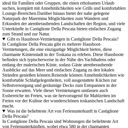
ideal für Familien oder Gruppen, die einen erholsamen Urlaub
suchen, komplett mit Annehmlichkeiten wie Grills und komfortablen
Lounge-Bereichen.
Darüber hinaus bietet der nahe gelegene
Naturpark der Maremma Möglichkeiten zum Wandern und
Erkunden der atemberaubenden Landschaften der Region, und viele
Unterkünfte in Castiglione Della Pescaia bieten einfachen Zugang
zum Strand und zur Natur.
Gibt es Hausboot-Vermietungen in Castiglione Della Pescaia?
In Castiglione Della Pescaia gibt es mehrere Hausboot-
Vermietungen, die eine einzigartige Möglichkeit bieten, diese
charmante Küstenstadt in der Toskana zu erleben. Diese Hausboote
befinden sich typischerweise in der Nähe des Yachthafens oder
entlang der malerischen Küste, sodass Gäste atemberaubende
Ausblicke auf das Meer und einfachen Zugang zu den lokalen
Stränden genießen können.Reisende können Annehmlichkeiten wie
komfortable Schlafgelegenheiten, voll ausgestattete Küchen zur
Selbstversorgung und geräumige Decks zum Entspannen in der
Sonne erwarten. Viele dieser Vermietungen umfassen auch
Essbereiche im Freien, was sie hervorragend für Mahlzeiten im
Freien vor der Kulisse der wunderschönen toskanischen Landschaft
macht.
Was ist die beliebteste Art von Ferienunterkunft in Castiglione
Della Pescaia?
In Castiglione Della Pescaia sind Wohnungen die beliebteste Art
von Ferienunterkünften, wobei etwa 580 in der charmanten