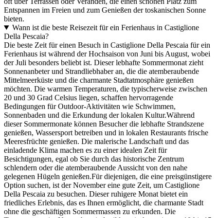
oft über Terrassen oder Veranden, die einen schönen Platz zum
Entspannen im Freien und zum Genießen der toskanischen Sonne
bieten.
Wann ist die beste Reisezeit für ein Ferienhaus in Castiglione
Della Pescaia?
Die beste Zeit für einen Besuch in Castiglione Della Pescaia für ein
Ferienhaus ist während der Hochsaison von Juni bis August, wobei
der Juli besonders beliebt ist. Dieser lebhafte Sommermonat zieht
Sonnenanbeter und Strandliebhaber an, die die atemberaubende
Mittelmeerküste und die charmante Stadtatmosphäre genießen
möchten. Die warmen Temperaturen, die typischerweise zwischen
20 und 30 Grad Celsius liegen, schaffen hervorragende
Bedingungen für Outdoor-Aktivitäten wie Schwimmen,
Sonnenbaden und die Erkundung der lokalen Kultur.Während
dieser Sommermonate können Besucher die lebhafte Strandszene
genießen, Wassersport betreiben und in lokalen Restaurants frische
Meeresfrüchte genießen. Die malerische Landschaft und das
einladende Klima machen es zu einer idealen Zeit für
Besichtigungen, egal ob Sie durch das historische Zentrum
schlendern oder die atemberaubende Aussicht von den nahe
gelegenen Hügeln genießen.Für diejenigen, die eine preisgünstigere
Option suchen, ist der November eine gute Zeit, um Castiglione
Della Pescaia zu besuchen. Dieser ruhigere Monat bietet ein
friedliches Erlebnis, das es Ihnen ermöglicht, die charmante Stadt
ohne die geschäftigen Sommermassen zu erkunden. Die