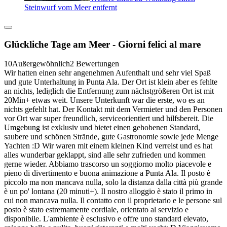
Steinwurf vom Meer entfernt
Glückliche Tage am Meer - Giorni felici al mare
10
Außergewöhnlich
2 Bewertungen
Wir hatten einen sehr angenehmen Aufenthalt und sehr viel Spaß
und gute Unterhaltung in Punta Ala. Der Ort ist klein aber es fehlte
an nichts, lediglich die Entfernung zum nächstgrößeren Ort ist mit
20Min+ etwas weit. Unsere Unterkunft war die erste, wo es an
nichts gefehlt hat. Der Kontakt mit dem Vermieter und den Personen
vor Ort war super freundlich, serviceorientiert und hilfsbereit. Die
Umgebung ist exklusiv und bietet einen gehobenen Standard,
saubere und schönen Strände, gute Gastronomie sowie jede Menge
Yachten :D Wir waren mit einem kleinen Kind verreist und es hat
alles wunderbar geklappt, sind alle sehr zufrieden und kommen
gerne wieder. Abbiamo trascorso un soggiorno molto piacevole e
pieno di divertimento e buona animazione a Punta Ala. Il posto è
piccolo ma non mancava nulla, solo la distanza dalla città più grande
è un po' lontana (20 minuti+). Il nostro alloggio è stato il primo in
cui non mancava nulla. Il contatto con il proprietario e le persone sul
posto è stato estremamente cordiale, orientato al servizio e
disponibile. L'ambiente è esclusivo e offre uno standard elevato,