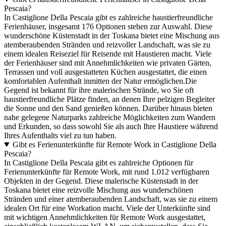
Pescaia?
In Castiglione Della Pescaia gibt es zahlreiche haustierfreundliche
Ferienhäuser, insgesamt 176 Optionen stehen zur Auswahl. Diese
wunderschöne Küstenstadt in der Toskana bietet eine Mischung aus
atemberaubenden Stränden und reizvoller Landschaft, was sie zu
einem idealen Reiseziel für Reisende mit Haustieren macht. Viele
der Ferienhäuser sind mit Annehmlichkeiten wie privaten Gärten,
Terrassen und voll ausgestatteten Küchen ausgestattet, die einen
komfortablen Aufenthalt inmitten der Natur ermöglichen.Die
Gegend ist bekannt für ihre malerischen Strände, wo Sie oft
haustierfreundliche Plätze finden, an denen Ihre pelzigen Begleiter
die Sonne und den Sand genießen können. Darüber hinaus bieten
nahe gelegene Naturparks zahlreiche Möglichkeiten zum Wandern
und Erkunden, so dass sowohl Sie als auch Ihre Haustiere während
Ihres Aufenthalts viel zu tun haben.
Gibt es Ferienunterkünfte für Remote Work in Castiglione Della
Pescaia?
In Castiglione Della Pescaia gibt es zahlreiche Optionen für
Ferienunterkünfte für Remote Work, mit rund 1.012 verfügbaren
Objekten in der Gegend. Diese malerische Küstenstadt in der
Toskana bietet eine reizvolle Mischung aus wunderschönen
Stränden und einer atemberaubenden Landschaft, was sie zu einem
idealen Ort für eine Workation macht. Viele der Unterkünfte sind
mit wichtigen Annehmlichkeiten für Remote Work ausgestattet,