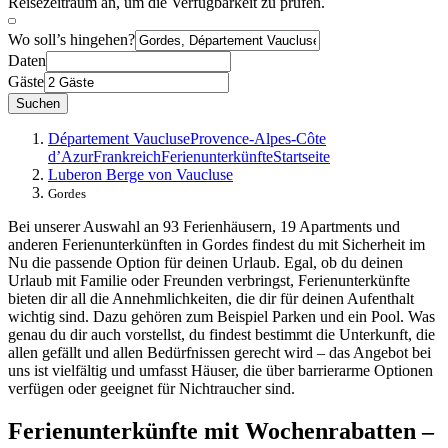
Reisezeitraum an, um die Verfügbarkeit zu prüfen.
Wo soll’s hingehen?
Daten
Gäste
Suchen
Département Vaucluse
Provence-Alpes-Côte
d’Azur
Frankreich
Ferienunterkünfte
Startseite
Luberon Berge von Vaucluse
Gordes
Bei unserer Auswahl an 93 Ferienhäusern, 19 Apartments und
anderen Ferienunterkünften in Gordes findest du mit Sicherheit im
Nu die passende Option für deinen Urlaub. Egal, ob du deinen
Urlaub mit Familie oder Freunden verbringst, Ferienunterkünfte
bieten dir all die Annehmlichkeiten, die dir für deinen Aufenthalt
wichtig sind. Dazu gehören zum Beispiel Parken und ein Pool. Was
genau du dir auch vorstellst, du findest bestimmt die Unterkunft, die
allen gefällt und allen Bedürfnissen gerecht wird – das Angebot bei
uns ist vielfältig und umfasst Häuser, die über barrierarme Optionen
verfügen oder geeignet für Nichtraucher sind.
Ferienunterkünfte mit Wochenrabatten –