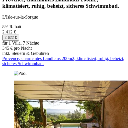
klimatisiert, ruhig, beheizt, sicheres Schwimmbad.
L'Isle-sur-la-Sorgue
8% Rabatt
2.412 €
2.622 €
für 1 Villa, 7 Nächte
345 € pro Nacht
inkl. Steuern & Gebühren
Provence, charmantes Landhaus 200m2, klimatisiert, ruhig, beheizt,
sicheres Schwimmbad.