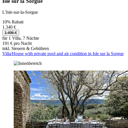
Isle sur la Sorgue
L'Isle-sur-la-Sorgue
10% Rabatt
1.340 €
1.496 €
für 1 Villa, 7 Nächte
191 € pro Nacht
inkl. Steuern & Gebühren
Villa/House with private pool and air condition in Isle sur la Sorgue