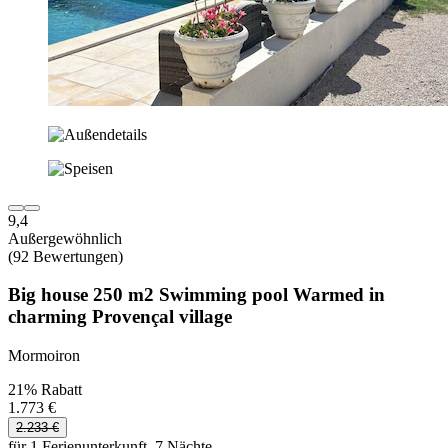
9,4
Außergewöhnlich
(92 Bewertungen)
Big house 250 m2 Swimming pool Warmed in
charming Provençal village
Mormoiron
21% Rabatt
1.773 €
2.233 €
für 1 Ferienunterkunft, 7 Nächte