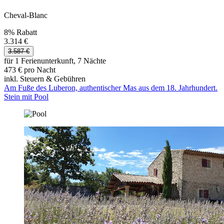
Cheval-Blanc
8% Rabatt
3.314 €
3.587 €
für 1 Ferienunterkunft, 7 Nächte
473 € pro Nacht
inkl. Steuern & Gebühren
Am Fuße des Luberon, authentischer Mas aus dem 18. Jahrhundert.
Stein mit Pool