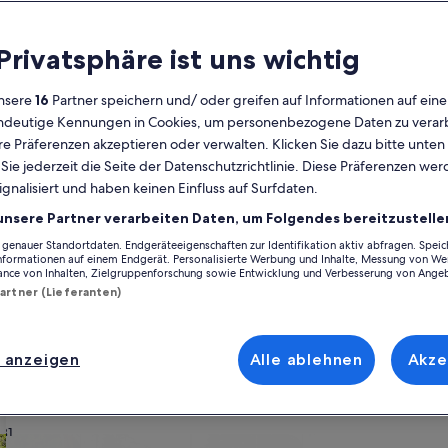
Kalender
 Privatsphäre ist uns wichtig
Derzeit
August 2026
werden
nsere
16
Partner speichern und/ oder greifen auf Informationen auf ein
die
eindeutige Kennungen in Cookies, um personenbezogene Daten zu verarb
Monate
Montag
Dienstag
Mittwoch
Donnerstag
Freitag
Samstag
Sonntag
Montag
Die
Mo
Di
Mi
Do
Fr
Sa
So
Mo
Di
e Präferenzen akzeptieren oder verwalten. Klicken Sie dazu bitte unten
August
ie jederzeit die Seite der Datenschutzrichtlinie. Diese Präferenzen we
2026
ignalisiert und haben keinen Einfluss auf Surfdaten.
und
1
1
2
2
September
unsere Partner verarbeiten Daten, um Folgendes bereitzustelle
yenne
Pays de Château-Gontier
Château-Gontier-sur-Mayenne
Château-G
2026
enauer Standortdaten. Endgeräteeigenschaften zur Identifikation aktiv abfragen. Spei
3
4
5
6
7
8
7
8
9
9
angezeigt.
Informationen auf einem Endgerät. Personalisierte Werbung und Inhalte, Messung von We
out du Monde gelegen ist. Ferienunterkünfte bieten dir für deinen Aufen
ance von Inhalten, Zielgruppenforschung sowie Entwicklung und Verbesserung von Ange
und einen Whirlpool. Was auch immer du dir vorstellst, du findest besti
Partner (Lieferanten)
10
11
12
13
14
15
14
15
1
16
t allerlei Optionen zur Verfügung, einschließlich barrierearmer oder Nich
17
18
19
20
21
22
21
22
2
23
 anzeigen
Alle ablehnen
Akze
ach deinem Geschmack
24
25
26
27
28
29
28
29
3
30
31
wohnungen oder Apartments
Suche nach Ferienhütten
Suche nach Landhäu