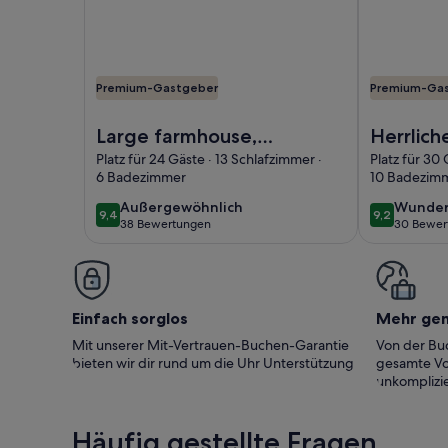
Premium-Gastgeber
Premium-Ga
Foto von Large farmhouse, north of Angers, 13 be
Foto von He
Large farmhouse,
Herrlich
north of Angers, 13
ausged
Platz für 24 Gäste · 13 Schlafzimmer ·
Platz für 30 
6 Badezimmer
10 Badezim
bedrooms with
Grünflä
swimming pool, 2
privaten
außergewöhnlich
wunder
Außergewöhnlich
Wunder
9,4
9,2
9,4 von 10
9,2 von 10
38 Bewertungen
30 Bewer
minutes from Les
Pool
(38
(30
bewertungen)
bewert
Briottières
Einfach sorglos
Mehr ge
Mit unserer Mit-Vertrauen-Buchen-Garantie
Von der Buc
bieten wir dir rund um die Uhr Unterstützung
gesamte Vo
unkomplizie
Häufig gestellte Fragen