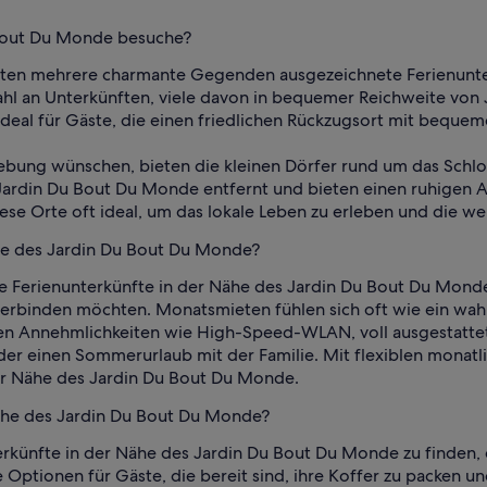
 Bout Du Monde besuche?
eten mehrere charmante Gegenden ausgezeichnete Ferienunt
swahl an Unterkünften, viele davon in bequemer Reichweite vo
t ideal für Gäste, die einen friedlichen Rückzugsort mit beq
gebung wünschen, bieten die kleinen Dörfer rund um das Schlo
n Jardin Du Bout Du Monde entfernt und bieten einen ruhige
iese Orte oft ideal, um das lokale Leben zu erleben und die w
ähe des Jardin Du Bout Du Monde?
e Ferienunterkünfte in der Nähe des Jardin Du Bout Du Monde,
erbinden möchten. Monatsmieten fühlen sich oft wie ein wah
ellen Annehmlichkeiten wie High-Speed-WLAN, voll ausgestatt
oder einen Sommerurlaub mit der Familie. Mit flexiblen mona
er Nähe des Jardin Du Bout Du Monde.
Nähe des Jardin Du Bout Du Monde?
rkünfte in der Nähe des Jardin Du Bout Du Monde zu finden, d
le Optionen für Gäste, die bereit sind, ihre Koffer zu packen