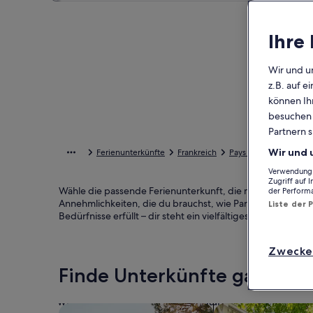
Ihre
Wir und u
z.B. auf 
können Ihr
besuchen S
Partnern s
Wir und 
Ferienunterkünfte
Frankreich
Pays de la Loire
Ma
Verwendung g
Zugriff auf 
Wähle die passende Ferienunterkunft, die nahe Jardin du B
der Perform
Annehmlichkeiten, die du brauchst, wie Parkmöglichkeiten 
Liste der 
Bedürfnisse erfüllt – dir steht ein vielfältiges Angebot mi
Zwecke
Finde Unterkünfte ganz n
Suche nach Ferienhäusern
Suche nach Ferien