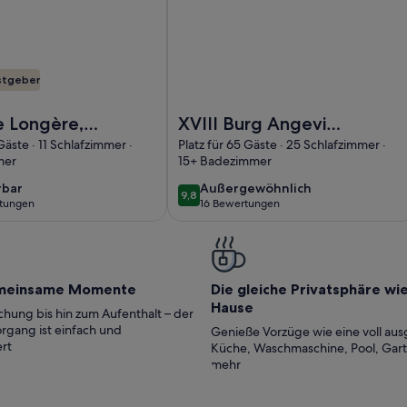
stgeber
drooms with swimming pool, 2 minutes from Les Briottières
rrliche Longère, ausgedehnte Grünflächen, privaten beheizte
Foto von XVIII Burg Angevine Traditi
e Longère,
XVIII Burg Angevine
ehnte
Tradition der reinen,
Gäste · 11 Schlafzimmer ·
Platz für 65 Gäste · 25 Schlafzimmer ·
mer
15+ Badezimmer
chen,
beheizter Pool
 beheizten
bar
außergewöhnlich
bar
Außergewöhnlich
9,8
9,8 von 10
tungen
16 Bewertungen
(16
ungen)
bewertungen)
meinsame Momente
Die gleiche Privatsphäre wi
Hause
hung bis hin zum Aufenthalt – der
rgang ist einfach und
Genieße Vorzüge wie eine voll aus
rt
Küche, Waschmaschine, Pool, Gar
mehr