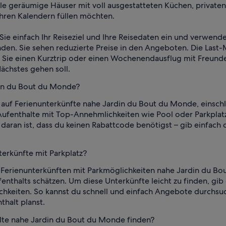
ele geräumige Häuser mit voll ausgestatteten Küchen, privat
hren Kalendern füllen möchten.
Sie einfach Ihr Reiseziel und Ihre Reisedaten ein und verwend
nden. Sie sehen reduzierte Preise in den Angeboten. Die Last
b Sie einen Kurztrip oder einen Wochenendausflug mit Freunde
ächstes gehen soll.
din du Bout du Monde?
 auf Ferienunterkünfte nahe Jardin du Bout du Monde, einschl
Aufenthalte mit Top-Annehmlichkeiten wie Pool oder Parkplatz
aran ist, dass du keinen Rabattcode benötigst – gib einfach 
erkünfte mit Parkplatz?
 Ferienunterkünften mit Parkmöglichkeiten nahe Jardin du Bou
enthalts schätzen. Um diese Unterkünfte leicht zu finden, gi
ichkeiten. So kannst du schnell und einfach Angebote durchsu
thalt planst.
alte nahe Jardin du Bout du Monde finden?