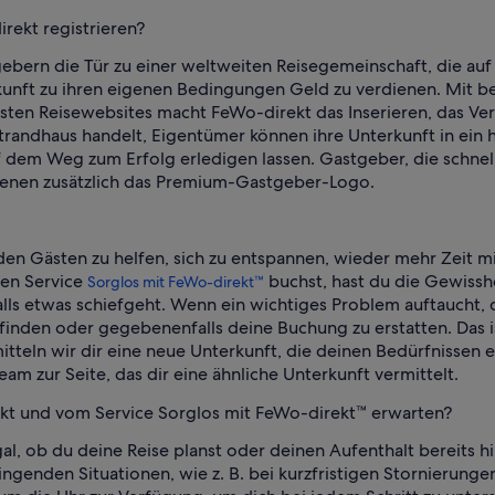
rekt registrieren?
ebern die Tür zu einer weltweiten Reisegemeinschaft, die auf 
erkunft zu ihren eigenen Bedingungen Geld zu verdienen. Mit 
ten Reisewebsites macht FeWo-direkt das Inserieren, das Ver
Strandhaus handelt, Eigentümer können ihre Unterkunft in ein
 dem Weg zum Erfolg erledigen lassen. Gastgeber, die schnel
dienen zusätzlich das Premium-Gastgeber-Logo.
den Gästen zu helfen, sich zu entspannen, wieder mehr Zeit m
en Service
buchst, hast du die Gewisshe
Sorglos mit FeWo-direkt™
alls etwas schiefgeht. Wenn ein wichtiges Problem auftaucht,
zu finden oder gegebenenfalls deine Buchung zu erstatten. Das
mitteln wir dir eine neue Unterkunft, die deinen Bedürfnissen
Team zur Seite, das dir eine ähnliche Unterkunft vermittelt.
kt und vom Service Sorglos mit FeWo-direkt™ erwarten?
 Egal, ob du deine Reise planst oder deinen Aufenthalt bereits h
 dringenden Situationen, wie z. B. bei kurzfristigen Stornier