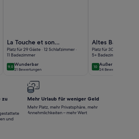
n Pool
on der reinen, beheizter Pool
Foto von La Touche et son Pressoir, 13 rooms, 11 bathrooms 
Foto von Altes Bauernh
La Touche et son
Altes Bauernhau
Pressoir, 13 rooms, 11
Platz für 34 (1>
Platz für 29 Gäste · 12 Schlafzimmer ·
Platz für 30 Gäste · 9 Sc
11 Badezimmer
5+ Badezimmer
bathrooms and
Nacht)
indoor swimming
wunderbar
außergewöhnlich
Wunderbar
Außergewöhnlich
9,0
10
9,0 von 10
10 von 10
21 Bewertungen
24 Bewertungen
pool (April to Oct)
(21
(24
bewertungen)
bewertungen)
e zu
Mehr Urlaub für weniger Geld
Mehr Platz, mehr Privatsphäre, mehr
Annehmlichkeiten – mehr Wert
gestattete
ten und