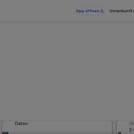
App öffnen
Unterkunft 
erkünfte nahe Jardin du Bou
künfte gefunden. Bitte gib deinen
Verfügbarkeit zu prüfen.
Daten
G
2 