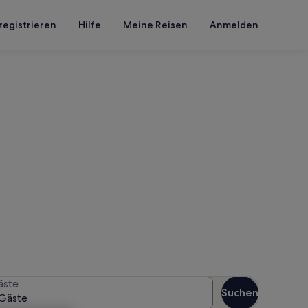
registrieren
Hilfe
Meine Reisen
Anmelden
t du Monde
 Reisezeitraum an, um die
äste
Suchen
Gäste