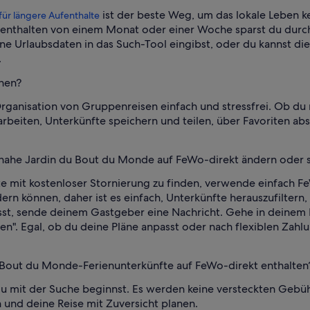
ist der beste Weg, um das lokale Leben 
ür längere Aufenthalte
fenthalten von einem Monat oder einer Woche sparst du durchs
Urlaubsdaten in das Such-Tool eingibst, oder du kannst die
.
anen?
rganisation von Gruppenreisen einfach und stressfrei. Ob du
arbeiten, Unterkünfte speichern und teilen, über Favoriten 
 nahe Jardin du Bout du Monde auf FeWo-direkt ändern oder 
mit kostenloser Stornierung zu finden, verwende einfach FeW
dern können, daher ist es einfach, Unterkünfte herauszufiltern,
, sende deinem Gastgeber eine Nachricht. Gehe in deinem Ko
en". Egal, ob du deine Pläne anpasst oder nach flexiblen Zah
u Bout du Monde-Ferienunterkünfte auf FeWo-direkt enthalten
d du mit der Suche beginnst. Es werden keine versteckten Ge
 und deine Reise mit Zuversicht planen.