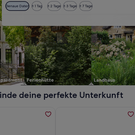
Genaue Daten
± 1 Tag
± 2 Tage
± 3 Tage
± 7 Tage
Apartment
Ferienhütte
Landhaus
inde deine perfekte Unterkunft
 of Angers, 13 bedrooms with swimming pool, 2 minutes from 
ormationen zu Herrliche Longère, ausgedehnte Grünflächen, p
Weitere Informationen zu XVIII Burg