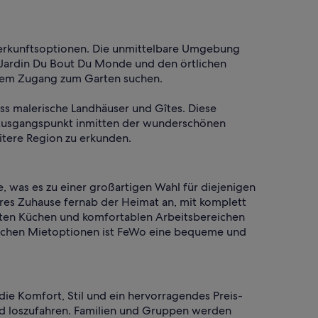
erkunftsoptionen. Die unmittelbare Umgebung
n Jardin Du Bout Du Monde und den örtlichen
uemem Zugang zum Garten suchen.
ss malerische Landhäuser und Gîtes. Diese
n Ausgangspunkt inmitten der wunderschönen
eitere Region zu erkunden.
 was es zu einer großartigen Wahl für diejenigen
res Zuhause fernab der Heimat an, mit komplett
eten Küchen und komfortablen Arbeitsbereichen
tlichen Mietoptionen ist FeWo eine bequeme und
ie Komfort, Stil und ein hervorragendes Preis-
 und loszufahren. Familien und Gruppen werden