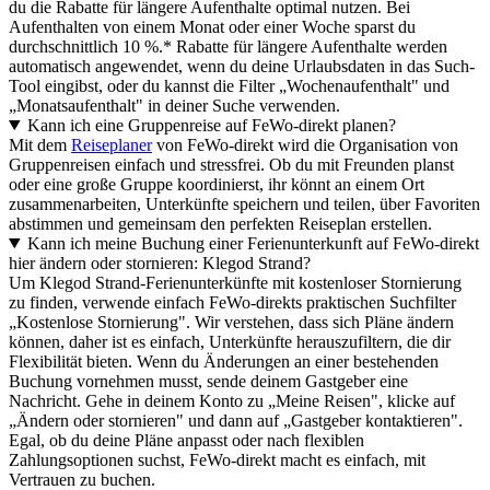
du die Rabatte für längere Aufenthalte optimal nutzen. Bei
Aufenthalten von einem Monat oder einer Woche sparst du
durchschnittlich 10 %.* Rabatte für längere Aufenthalte werden
automatisch angewendet, wenn du deine Urlaubsdaten in das Such-
Tool eingibst, oder du kannst die Filter „Wochenaufenthalt" und
„Monatsaufenthalt" in deiner Suche verwenden.
Kann ich eine Gruppenreise auf FeWo-direkt planen?
Mit dem
Reiseplaner
von FeWo-direkt wird die Organisation von
Gruppenreisen einfach und stressfrei. Ob du mit Freunden planst
oder eine große Gruppe koordinierst, ihr könnt an einem Ort
zusammenarbeiten, Unterkünfte speichern und teilen, über Favoriten
abstimmen und gemeinsam den perfekten Reiseplan erstellen.
Kann ich meine Buchung einer Ferienunterkunft auf FeWo-direkt
hier ändern oder stornieren: Klegod Strand?
Um Klegod Strand-Ferienunterkünfte mit kostenloser Stornierung
zu finden, verwende einfach FeWo-direkts praktischen Suchfilter
„Kostenlose Stornierung". Wir verstehen, dass sich Pläne ändern
können, daher ist es einfach, Unterkünfte herauszufiltern, die dir
Flexibilität bieten. Wenn du Änderungen an einer bestehenden
Buchung vornehmen musst, sende deinem Gastgeber eine
Nachricht. Gehe in deinem Konto zu „Meine Reisen", klicke auf
„Ändern oder stornieren" und dann auf „Gastgeber kontaktieren".
Egal, ob du deine Pläne anpasst oder nach flexiblen
Zahlungsoptionen suchst, FeWo-direkt macht es einfach, mit
Vertrauen zu buchen.