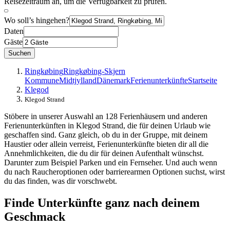
Reisezeitraum an, um die Verfügbarkeit zu prüfen.
Wo soll’s hingehen?
Daten
Gäste
Suchen
Ringkøbing
Ringkøbing-Skjern
Kommune
Midtjylland
Dänemark
Ferienunterkünfte
Startseite
Klegod
Klegod Strand
Stöbere in unserer Auswahl an 128 Ferienhäusern und anderen
Ferienunterkünften in Klegod Strand, die für deinen Urlaub wie
geschaffen sind. Ganz gleich, ob du in der Gruppe, mit deinem
Haustier oder allein verreist, Ferienunterkünfte bieten dir all die
Annehmlichkeiten, die du dir für deinen Aufenthalt wünschst.
Darunter zum Beispiel Parken und ein Fernseher. Und auch wenn
du nach Raucheroptionen oder barrierearmen Optionen suchst, wirst
du das finden, was dir vorschwebt.
Finde Unterkünfte ganz nach deinem
Geschmack