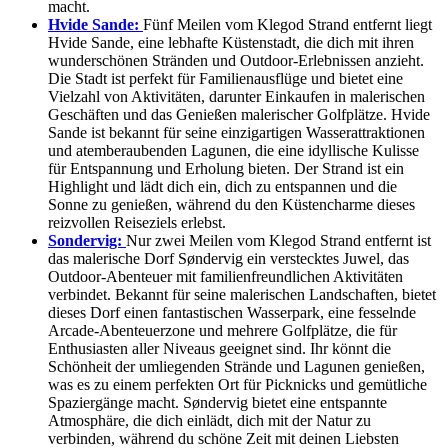
macht.
Hvide Sande:
Fünf Meilen vom Klegod Strand entfernt liegt
Hvide Sande, eine lebhafte Küstenstadt, die dich mit ihren
wunderschönen Stränden und Outdoor-Erlebnissen anzieht.
Die Stadt ist perfekt für Familienausflüge und bietet eine
Vielzahl von Aktivitäten, darunter Einkaufen in malerischen
Geschäften und das Genießen malerischer Golfplätze. Hvide
Sande ist bekannt für seine einzigartigen Wasserattraktionen
und atemberaubenden Lagunen, die eine idyllische Kulisse
für Entspannung und Erholung bieten. Der Strand ist ein
Highlight und lädt dich ein, dich zu entspannen und die
Sonne zu genießen, während du den Küstencharme dieses
reizvollen Reiseziels erlebst.
Sondervig:
Nur zwei Meilen vom Klegod Strand entfernt ist
das malerische Dorf Søndervig ein verstecktes Juwel, das
Outdoor-Abenteuer mit familienfreundlichen Aktivitäten
verbindet. Bekannt für seine malerischen Landschaften, bietet
dieses Dorf einen fantastischen Wasserpark, eine fesselnde
Arcade-Abenteuerzone und mehrere Golfplätze, die für
Enthusiasten aller Niveaus geeignet sind. Ihr könnt die
Schönheit der umliegenden Strände und Lagunen genießen,
was es zu einem perfekten Ort für Picknicks und gemütliche
Spaziergänge macht. Søndervig bietet eine entspannte
Atmosphäre, die dich einlädt, dich mit der Natur zu
verbinden, während du schöne Zeit mit deinen Liebsten