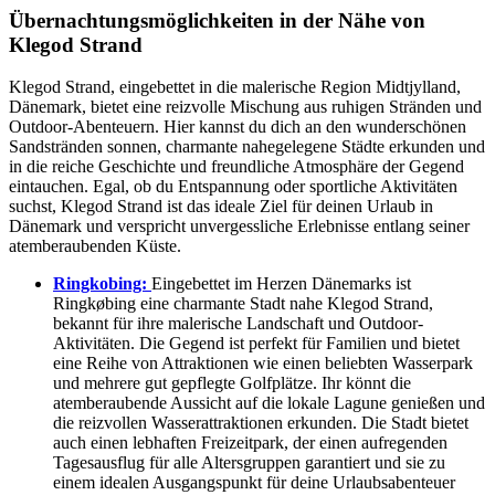
Übernachtungsmöglichkeiten in der Nähe von
Klegod Strand
Klegod Strand, eingebettet in die malerische Region Midtjylland,
Dänemark, bietet eine reizvolle Mischung aus ruhigen Stränden und
Outdoor-Abenteuern. Hier kannst du dich an den wunderschönen
Sandstränden sonnen, charmante nahegelegene Städte erkunden und
in die reiche Geschichte und freundliche Atmosphäre der Gegend
eintauchen. Egal, ob du Entspannung oder sportliche Aktivitäten
suchst, Klegod Strand ist das ideale Ziel für deinen Urlaub in
Dänemark und verspricht unvergessliche Erlebnisse entlang seiner
atemberaubenden Küste.
Ringkobing:
Eingebettet im Herzen Dänemarks ist
Ringkøbing eine charmante Stadt nahe Klegod Strand,
bekannt für ihre malerische Landschaft und Outdoor-
Aktivitäten. Die Gegend ist perfekt für Familien und bietet
eine Reihe von Attraktionen wie einen beliebten Wasserpark
und mehrere gut gepflegte Golfplätze. Ihr könnt die
atemberaubende Aussicht auf die lokale Lagune genießen und
die reizvollen Wasserattraktionen erkunden. Die Stadt bietet
auch einen lebhaften Freizeitpark, der einen aufregenden
Tagesausflug für alle Altersgruppen garantiert und sie zu
einem idealen Ausgangspunkt für deine Urlaubsabenteuer