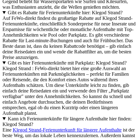
Gegend beliebt für Wassersportarten wie Surfen und Kitesurfen,
was Enthusiasten anzieht, die die Wellen genießen möchten.
Gibt es Rabatte für Ferienunterkünfte hier: Klegod Strand?
Auf FeWo-direkt findest du großartige Rabatte auf Klegod Strand-
Ferienunterkünfte, einschließlich Sonderpreise für neue Inserate und
Ersparnisse für wöchentliche oder monatliche Aufenthalte mit Top-
Annehmlichkeiten wie Pool oder Parkplatz. Es gibt verschiedene
Rabatte für Last-minute-Buchungen und auch für Frühbucher. Das
Beste daran ist, dass du keinen Rabattcode benötigst – gib einfach
deine Reisedaten ein und wende die Rabattfilter an, um die besten
Preise anzuzeigen.
Gibt es hier Ferienunterkünfte mit Parkplatz: Klegod Strand?
Klegod Strand : FeWo-direkt bietet hier eine große Auswahl an
Ferienunterkünften mit Parkmöglichkeiten – perfekt für Familien
oder Reisende, die den Komfort eines Autos während ihres
Aufenthalts schätzen. Um diese Unterkünfte leicht zu finden, gib
einfach deine Reisedaten ein und verwende den Filter „Parkplatz
verfügbar" unter den Annehmlichkeiten. So kannst du schnell und
einfach Angebote durchsuchen, die deinen Bedürfnissen
entsprechen, egal ob du einen Kurztrip oder einen längeren
Aufenthalt planst.
Kann ich Ferienunterkünfte für längere Aufenthalte hier finden:
Klegod Strand?
Eine
Klegod Strand-Ferienunterkunft für längere Aufenthalte
ist der
beste Weg, um das lokale Leben kennenzulernen. Außerdem kannst