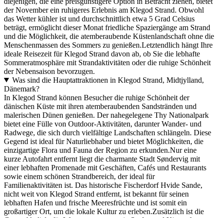
diejenigen, die eine preisgünstigere Option in Betracht ziehen, bietet
der November ein ruhigeres Erlebnis am Klegod Strand. Obwohl
das Wetter kühler ist und durchschnittlich etwa 5 Grad Celsius
beträgt, ermöglicht dieser Monat friedliche Spaziergänge am Strand
und die Möglichkeit, die atemberaubende Küstenlandschaft ohne die
Menschenmassen des Sommers zu genießen.Letztendlich hängt Ihre
ideale Reisezeit für Klegod Strand davon ab, ob Sie die lebhafte
Sommeratmosphäre mit Strandaktivitäten oder die ruhige Schönheit
der Nebensaison bevorzugen.
Was sind die Hauptattraktionen in Klegod Strand, Midtjylland,
Dänemark?
In Klegod Strand können Besucher die ruhige Schönheit der
dänischen Küste mit ihren atemberaubenden Sandstränden und
malerischen Dünen genießen. Der nahegelegene Thy Nationalpark
bietet eine Fülle von Outdoor-Aktivitäten, darunter Wander- und
Radwege, die sich durch vielfältige Landschaften schlängeln. Diese
Gegend ist ideal für Naturliebhaber und bietet Möglichkeiten, die
einzigartige Flora und Fauna der Region zu erkunden.Nur eine
kurze Autofahrt entfernt liegt die charmante Stadt Søndervig mit
einer lebhaften Promenade mit Geschäften, Cafés und Restaurants
sowie einem schönen Strandbereich, der ideal für
Familienaktivitäten ist. Das historische Fischerdorf Hvide Sande,
nicht weit von Klegod Strand entfernt, ist bekannt für seinen
lebhaften Hafen und frische Meeresfrüchte und ist somit ein
großartiger Ort, um die lokale Kultur zu erleben.Zusätzlich ist die