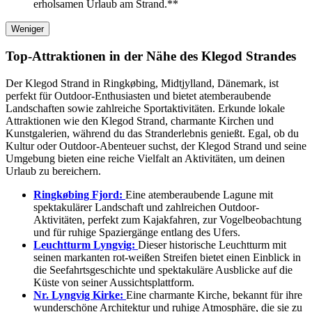
erholsamen Urlaub am Strand.**
Weniger
Top-Attraktionen in der Nähe des Klegod Strandes
Der Klegod Strand in Ringkøbing, Midtjylland, Dänemark, ist
perfekt für Outdoor-Enthusiasten und bietet atemberaubende
Landschaften sowie zahlreiche Sportaktivitäten. Erkunde lokale
Attraktionen wie den Klegod Strand, charmante Kirchen und
Kunstgalerien, während du das Stranderlebnis genießt. Egal, ob du
Kultur oder Outdoor-Abenteuer suchst, der Klegod Strand und seine
Umgebung bieten eine reiche Vielfalt an Aktivitäten, um deinen
Urlaub zu bereichern.
Ringkøbing Fjord:
Eine atemberaubende Lagune mit
spektakulärer Landschaft und zahlreichen Outdoor-
Aktivitäten, perfekt zum Kajakfahren, zur Vogelbeobachtung
und für ruhige Spaziergänge entlang des Ufers.
Leuchtturm Lyngvig:
Dieser historische Leuchtturm mit
seinen markanten rot-weißen Streifen bietet einen Einblick in
die Seefahrtsgeschichte und spektakuläre Ausblicke auf die
Küste von seiner Aussichtsplattform.
Nr. Lyngvig Kirke:
Eine charmante Kirche, bekannt für ihre
wunderschöne Architektur und ruhige Atmosphäre, die sie zu