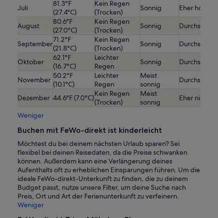
81.3°F
Kein Regen
Juli
Sonnig
Eher hoch
(27.4°C)
(Trocken)
80.6°F
Kein Regen
August
Sonnig
Durchschnitt
(27.0°C)
(Trocken)
71.2°F
Kein Regen
September
Sonnig
Durchschnitt
(21.8°C)
(Trocken)
62.1°F
Leichter
Oktober
Sonnig
Durchschnitt
(16.7°C)
Regen
50.2°F
Leichter
Meist
November
Durchschnitt
(10.1°C)
Regen
sonnig
Kein Regen
Meist
Dezember
44.6°F (7.0°C)
Eher niedrig
(Trocken)
sonnig
Weniger
Buchen mit FeWo-direkt ist kinderleicht
Möchtest du bei deinem nächsten Urlaub sparen? Sei
flexibel bei deinen Reisedaten, da die Preise schwanken
können. Außerdem kann eine Verlängerung deines
Aufenthalts oft zu erheblichen Einsparungen führen. Um die
ideale FeWo-direkt-Unterkunft zu finden, die zu deinem
Budget passt, nutze unsere Filter, um deine Suche nach
Preis, Ort und Art der Ferienunterkunft zu verfeinern.
Weniger