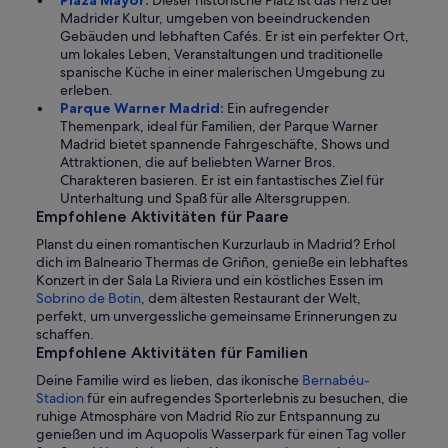
Madrider Kultur, umgeben von beeindruckenden
Gebäuden und lebhaften Cafés. Er ist ein perfekter Ort,
um lokales Leben, Veranstaltungen und traditionelle
spanische Küche in einer malerischen Umgebung zu
erleben.
Parque Warner Madrid:
Ein aufregender
Themenpark, ideal für Familien, der Parque Warner
Madrid bietet spannende Fahrgeschäfte, Shows und
Attraktionen, die auf beliebten Warner Bros.
Charakteren basieren. Er ist ein fantastisches Ziel für
Unterhaltung und Spaß für alle Altersgruppen.
Empfohlene Aktivitäten für Paare
Planst du einen romantischen Kurzurlaub in Madrid? Erhol
dich im Balneario Thermas de Griñon, genieße ein lebhaftes
Konzert in der Sala La Riviera und ein köstliches Essen im
Sobrino de Botin
, dem ältesten Restaurant der Welt,
perfekt, um unvergessliche gemeinsame Erinnerungen zu
schaffen.
Empfohlene Aktivitäten für Familien
Deine Familie wird es lieben, das ikonische
Bernabéu-
Stadion
für ein aufregendes Sporterlebnis zu besuchen, die
ruhige Atmosphäre von Madrid Río zur Entspannung zu
genießen und im Aquopolis Wasserpark für einen Tag voller