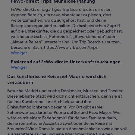
FeWo-direkt Trips: Mühelose Planung
FeWo-direkts einzigartiges Trip Board bietet dir einen
eigenen Bereich, um neue Abenteuer zu planen, dort
weiterzumachen, wo du aufgehört hast, und deine
Reisepläne organisiert zu halten. Du hast einfachen Zugriff
auf die Unterkünfte, die du gespeichert oder gebucht hast,
welche praktisch in „Potenzielle“, „Bevorstehende“ oder
„Aktuelle Reisen“ unterteilt sind. Um Trip Boards zu nutzen,
besuche einfach: https://www.vrbo.com/trips.
Weniger
Basierend auf FeWo-direkt-Unterkunftsbuchungen.
Weniger
Das künstlerische Reiseziel Madrid wird dich
verzaubern
Besuche Madrid und erlebe Denkmäler, Museen und Theater.
Diese lebhafte Stadt wird dich nicht enttäuschen, denn sie ist
für ihre Kunstszene, ihre Architektur und ihre
Einkaufsmöglichkeiten bekannt. Vor Ort gibt es viel
Sehenswertes, darunter Puerta del Sol und Plaza Mayor. Wie
wäre es mit einem Feriendomizil für deinen Familienurlaub,
deine romantische Auszeit zu zweit oder deine Reise mit
Freunden? Viele Domizile bieten Annehmlichkeiten wie eine voll
ausgestattete Küche und eine Waschmaschine für einen