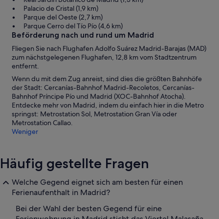
Palacio de Cristal (1,9 km)
Parque del Oeste (2,7 km)
Parque Cerro del Tío Pío (4,6 km)
Beförderung nach und rund um Madrid
Fliegen Sie nach Flughafen Adolfo Suárez Madrid-Barajas (MAD)
zum nächstgelegenen Flughafen, 12,8 km vom Stadtzentrum
entfernt.
Wenn du mit dem Zug anreist, sind dies die größten Bahnhöfe
der Stadt: Cercanías-Bahnhof Madrid-Recoletos, Cercanías-
Bahnhof Príncipe Pío und Madrid (XOC-Bahnhof Atocha).
Entdecke mehr von Madrid, indem du einfach hier in die Metro
springst: Metrostation Sol, Metrostation Gran Vía oder
Metrostation Callao.
Weniger
Häufig gestellte Fragen
Welche Gegend eignet sich am besten für einen
Ferienaufenthalt in Madrid?
Bei der Wahl der besten Gegend für eine
Ferienwohnung in Madrid sticht das Viertel Malasaña