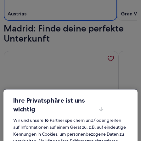
Austrias
Gran Via
Madrid: Finde deine perfekte
Unterkunft
Weitere Infos zu C Latina 1 Izq
Weitere I
Ihre Privatsphäre ist uns
wichtig
Wir und unsere
16
Partner speichern und/ oder greifen
auf Informationen auf einem Gerät zu, z.B. auf eindeutige
Kennungen in Cookies, um personenbezogene Daten zu
Weitere Infos zu C Latina 1 Izq
Weitere I