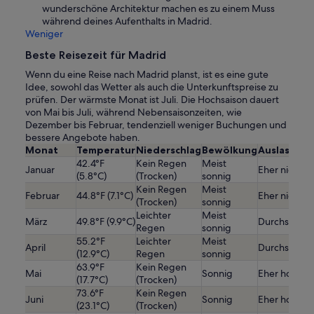
wunderschöne Architektur machen es zu einem Muss
während deines Aufenthalts in Madrid.
Weniger
Beste Reisezeit für Madrid
Wenn du eine Reise nach Madrid planst, ist es eine gute
Idee, sowohl das Wetter als auch die Unterkunftspreise zu
prüfen. Der wärmste Monat ist Juli. Die Hochsaison dauert
von Mai bis Juli, während Nebensaisonzeiten, wie
Dezember bis Februar, tendenziell weniger Buchungen und
bessere Angebote haben.
Monat
Temperatur
Niederschlag
Bewölkung
Auslastung
42.4°F
Kein Regen
Meist
Januar
Eher niedrig
(5.8°C)
(Trocken)
sonnig
Kein Regen
Meist
Februar
44.8°F (7.1°C)
Eher niedrig
(Trocken)
sonnig
Leichter
Meist
März
49.8°F (9.9°C)
Durchschnitt
Regen
sonnig
55.2°F
Leichter
Meist
April
Durchschnitt
(12.9°C)
Regen
sonnig
63.9°F
Kein Regen
Mai
Sonnig
Eher hoch
(17.7°C)
(Trocken)
73.6°F
Kein Regen
Juni
Sonnig
Eher hoch
(23.1°C)
(Trocken)