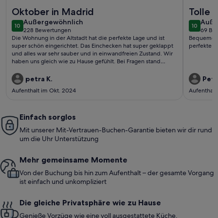
Weitere Infos zu MADRID-SOL-GATE Plaza Mayor, Neue Wo
Weitere I
Oktober in Madrid
Tolle F
außergewöhnlich
auße
Außergewöhnlich
Auße
10
10
10 von 10
10 von 1
228 Bewertungen
69 Be
(228
(69
Die Wohnung in der Altstadt hat die perfekte Lage und ist
Bequemes B
bewertungen)
bewe
super schön eingerichtet. Das Einchecken hat super geklappt
und alles war sehr sauber und in einwandfreien Zustand. Wir
haben uns gleich wie zu Hause gefühlt. Bei Fragen stand
Angel jederzeit zur Verfügung. Wir freuen uns schon auf den
nächsten Besuch.
petra K.
Pete
Aufenthalt im Okt. 2024
Aufenthalt
Einfach sorglos
Mit unserer Mit-Vertrauen-Buchen-Garantie bieten wir dir rund
um die Uhr Unterstützung
Mehr gemeinsame Momente
Von der Buchung bis hin zum Aufenthalt – der gesamte Vorgang
ist einfach und unkompliziert
Die gleiche Privatsphäre wie zu Hause
Genieße Vorzüge wie eine voll ausgestattete Küche,