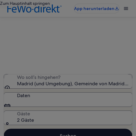
Zum Hauptinhalt springen
App herunterladen
Ferienwohnungen & Ferienhäuser
in Madrid
Wir haben 3.770 Ferienunterkünfte gefunden. Bitte gib
deinen Reisezeitraum an, um die Verfügbarkeit zu
prüfen.
Wo soll’s hingehen?
Madrid (und Umgebung), Gemeinde von Madrid, Spa
Daten
Gäste
2 Gäste
Suchen