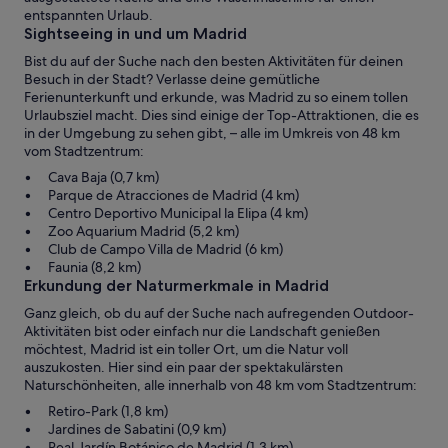
entspannten Urlaub.
Sightseeing in und um Madrid
Bist du auf der Suche nach den besten Aktivitäten für deinen
Besuch in der Stadt? Verlasse deine gemütliche
Ferienunterkunft und erkunde, was Madrid zu so einem tollen
Urlaubsziel macht. Dies sind einige der Top-Attraktionen, die es
in der Umgebung zu sehen gibt, – alle im Umkreis von 48 km
vom Stadtzentrum:
Cava Baja (0,7 km)
Parque de Atracciones de Madrid (4 km)
Centro Deportivo Municipal la Elipa (4 km)
Zoo Aquarium Madrid (5,2 km)
Club de Campo Villa de Madrid (6 km)
Faunia (8,2 km)
Erkundung der Naturmerkmale in Madrid
Ganz gleich, ob du auf der Suche nach aufregenden Outdoor-
Aktivitäten bist oder einfach nur die Landschaft genießen
möchtest, Madrid ist ein toller Ort, um die Natur voll
auszukosten. Hier sind ein paar der spektakulärsten
Naturschönheiten, alle innerhalb von 48 km vom Stadtzentrum:
Retiro-Park (1,8 km)
Jardines de Sabatini (0,9 km)
Real Jardín Botánico de Madrid (1,3 km)