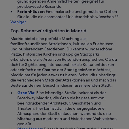
grundlegenden Annehmlichkeiten, geeignet für
preisbewusste Reisende.
Ferienhäuser:
Eine malerische und gemütliche Option
für alle, die ein charmantes Urlaubserlebnis wünschen.**
Weniger
Top-Sehenswürdigkeiten in Madrid
Madrid bietet eine perfekte Mischung aus
familienfreundlichen Attraktionen, kulturellen Erlebnissen
und pulsierendem Stadtleben. Du kannst wunderschöne
Plätze, historische Kirchen und üppige Stadtparks
erkunden, die alle Arten von Reisenden ansprechen. Ob du
dich für Sightseeing interessierst, lokale Kultur entdecken
oder einfach den Charme der Stadt genießen möchtest,
Madrid hat für jeden etwas zu bieten. Schau dir unbedingt
die verschiedenen Madrider Attraktionen an und mach das
Beste aus deinem Besuch in dieser faszinierenden Stadt.
Gran Via:
Eine lebendige Straße, bekannt als der
Broadway Madrids, die Gran Via ist gesäumt von
beeindruckender Architektur, Geschäften und
Theatern. Hier kannst du in die energiegeladene
Atmosphäre der Stadt eintauchen, während du eine
Mischung aus modernen und historischen Wahrzeichen
genießt.
Plaza Mayor:
Dieser historische Platz ist das Herz der