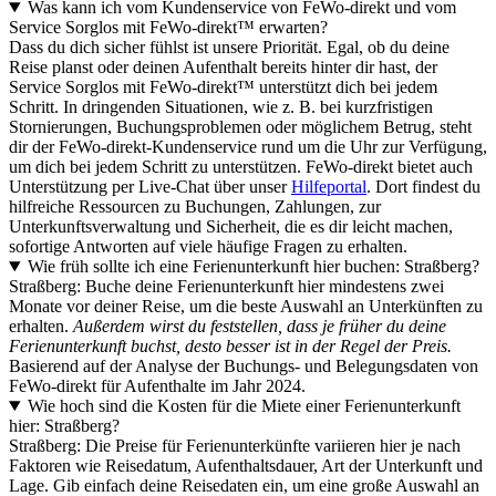
Was kann ich vom Kundenservice von FeWo-direkt und vom
Service Sorglos mit FeWo-direkt™ erwarten?
Dass du dich sicher fühlst ist unsere Priorität. Egal, ob du deine
Reise planst oder deinen Aufenthalt bereits hinter dir hast, der
Service Sorglos mit FeWo-direkt™ unterstützt dich bei jedem
Schritt. In dringenden Situationen, wie z. B. bei kurzfristigen
Stornierungen, Buchungsproblemen oder möglichem Betrug, steht
dir der FeWo-direkt-Kundenservice rund um die Uhr zur Verfügung,
um dich bei jedem Schritt zu unterstützen. FeWo-direkt bietet auch
Unterstützung per Live-Chat über unser
Hilfeportal
. Dort findest du
hilfreiche Ressourcen zu Buchungen, Zahlungen, zur
Unterkunftsverwaltung und Sicherheit, die es dir leicht machen,
sofortige Antworten auf viele häufige Fragen zu erhalten.
Wie früh sollte ich eine Ferienunterkunft hier buchen: Straßberg?
Straßberg: Buche deine Ferienunterkunft hier mindestens zwei
Monate vor deiner Reise, um die beste Auswahl an Unterkünften zu
erhalten.
Außerdem wirst du feststellen, dass je früher du deine
Ferienunterkunft buchst, desto besser ist in der Regel der Preis.
Basierend auf der Analyse der Buchungs- und Belegungsdaten von
FeWo-direkt für Aufenthalte im Jahr 2024.
Wie hoch sind die Kosten für die Miete einer Ferienunterkunft
hier: Straßberg?
Straßberg: Die Preise für Ferienunterkünfte variieren hier je nach
Faktoren wie Reisedatum, Aufenthaltsdauer, Art der Unterkunft und
Lage. Gib einfach deine Reisedaten ein, um eine große Auswahl an