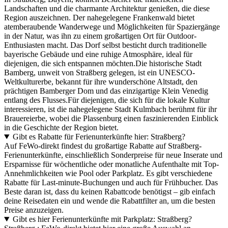
Landschaften und die charmante Architektur genießen, die diese
Region auszeichnen. Der nahegelegene Frankenwald bietet
atemberaubende Wanderwege und Möglichkeiten für Spaziergänge
in der Natur, was ihn zu einem großartigen Ort für Outdoor-
Enthusiasten macht. Das Dorf selbst besticht durch traditionelle
bayerische Gebäude und eine ruhige Atmosphäre, ideal für
diejenigen, die sich entspannen möchten.Die historische Stadt
Bamberg, unweit von Straßberg gelegen, ist ein UNESCO-
Weltkulturerbe, bekannt für ihre wunderschöne Altstadt, den
prächtigen Bamberger Dom und das einzigartige Klein Venedig
entlang des Flusses.Für diejenigen, die sich für die lokale Kultur
interessieren, ist die nahegelegene Stadt Kulmbach berühmt für ihr
Brauereierbe, wobei die Plassenburg einen faszinierenden Einblick
in die Geschichte der Region bietet.
Gibt es Rabatte für Ferienunterkünfte hier: Straßberg?
Auf FeWo-direkt findest du großartige Rabatte auf Straßberg-
Ferienunterkünfte, einschließlich Sonderpreise für neue Inserate und
Ersparnisse für wöchentliche oder monatliche Aufenthalte mit Top-
Annehmlichkeiten wie Pool oder Parkplatz. Es gibt verschiedene
Rabatte für Last-minute-Buchungen und auch für Frühbucher. Das
Beste daran ist, dass du keinen Rabattcode benötigst – gib einfach
deine Reisedaten ein und wende die Rabattfilter an, um die besten
Preise anzuzeigen.
Gibt es hier Ferienunterkünfte mit Parkplatz: Straßberg?