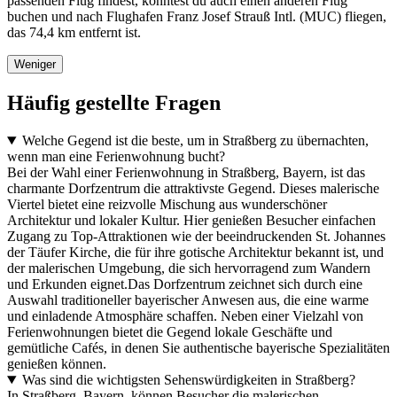
passenden Flug findest, könntest du auch einen anderen Flug
buchen und nach Flughafen Franz Josef Strauß Intl. (MUC) fliegen,
das 74,4 km entfernt ist.
Weniger
Häufig gestellte Fragen
Welche Gegend ist die beste, um in Straßberg zu übernachten,
wenn man eine Ferienwohnung bucht?
Bei der Wahl einer Ferienwohnung in Straßberg, Bayern, ist das
charmante Dorfzentrum die attraktivste Gegend. Dieses malerische
Viertel bietet eine reizvolle Mischung aus wunderschöner
Architektur und lokaler Kultur. Hier genießen Besucher einfachen
Zugang zu Top-Attraktionen wie der beeindruckenden St. Johannes
der Täufer Kirche, die für ihre gotische Architektur bekannt ist, und
der malerischen Umgebung, die sich hervorragend zum Wandern
und Erkunden eignet.Das Dorfzentrum zeichnet sich durch eine
Auswahl traditioneller bayerischer Anwesen aus, die eine warme
und einladende Atmosphäre schaffen. Neben einer Vielzahl von
Ferienwohnungen bietet die Gegend lokale Geschäfte und
gemütliche Cafés, in denen Sie authentische bayerische Spezialitäten
genießen können.
Was sind die wichtigsten Sehenswürdigkeiten in Straßberg?
In Straßberg, Bayern, können Besucher die malerischen