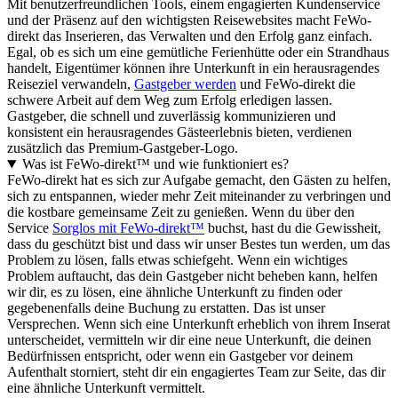
Mit benutzerfreundlichen Tools, einem engagierten Kundenservice
und der Präsenz auf den wichtigsten Reisewebsites macht FeWo-
direkt das Inserieren, das Verwalten und den Erfolg ganz einfach.
Egal, ob es sich um eine gemütliche Ferienhütte oder ein Strandhaus
handelt, Eigentümer können ihre Unterkunft in ein herausragendes
Reiseziel verwandeln,
Gastgeber werden
und FeWo-direkt die
schwere Arbeit auf dem Weg zum Erfolg erledigen lassen.
Gastgeber, die schnell und zuverlässig kommunizieren und
konsistent ein herausragendes Gästeerlebnis bieten, verdienen
zusätzlich das Premium-Gastgeber-Logo.
Was ist FeWo-direkt™ und wie funktioniert es?
FeWo-direkt hat es sich zur Aufgabe gemacht, den Gästen zu helfen,
sich zu entspannen, wieder mehr Zeit miteinander zu verbringen und
die kostbare gemeinsame Zeit zu genießen. Wenn du über den
Service
Sorglos mit FeWo-direkt™
buchst, hast du die Gewissheit,
dass du geschützt bist und dass wir unser Bestes tun werden, um das
Problem zu lösen, falls etwas schiefgeht. Wenn ein wichtiges
Problem auftaucht, das dein Gastgeber nicht beheben kann, helfen
wir dir, es zu lösen, eine ähnliche Unterkunft zu finden oder
gegebenenfalls deine Buchung zu erstatten. Das ist unser
Versprechen. Wenn sich eine Unterkunft erheblich von ihrem Inserat
unterscheidet, vermitteln wir dir eine neue Unterkunft, die deinen
Bedürfnissen entspricht, oder wenn ein Gastgeber vor deinem
Aufenthalt storniert, steht dir ein engagiertes Team zur Seite, das dir
eine ähnliche Unterkunft vermittelt.