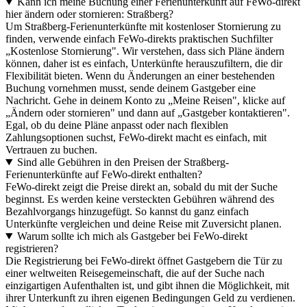
Kann ich meine Buchung einer Ferienunterkunft auf FeWo-direkt
hier ändern oder stornieren: Straßberg?
Um Straßberg-Ferienunterkünfte mit kostenloser Stornierung zu
finden, verwende einfach FeWo-direkts praktischen Suchfilter
„Kostenlose Stornierung". Wir verstehen, dass sich Pläne ändern
können, daher ist es einfach, Unterkünfte herauszufiltern, die dir
Flexibilität bieten. Wenn du Änderungen an einer bestehenden
Buchung vornehmen musst, sende deinem Gastgeber eine
Nachricht. Gehe in deinem Konto zu „Meine Reisen", klicke auf
„Ändern oder stornieren" und dann auf „Gastgeber kontaktieren".
Egal, ob du deine Pläne anpasst oder nach flexiblen
Zahlungsoptionen suchst, FeWo-direkt macht es einfach, mit
Vertrauen zu buchen.
Sind alle Gebühren in den Preisen der Straßberg-
Ferienunterkünfte auf FeWo-direkt enthalten?
FeWo-direkt zeigt die Preise direkt an, sobald du mit der Suche
beginnst. Es werden keine versteckten Gebühren während des
Bezahlvorgangs hinzugefügt. So kannst du ganz einfach
Unterkünfte vergleichen und deine Reise mit Zuversicht planen.
Warum sollte ich mich als Gastgeber bei FeWo-direkt
registrieren?
Die Registrierung bei FeWo-direkt öffnet Gastgebern die Tür zu
einer weltweiten Reisegemeinschaft, die auf der Suche nach
einzigartigen Aufenthalten ist, und gibt ihnen die Möglichkeit, mit
ihrer Unterkunft zu ihren eigenen Bedingungen Geld zu verdienen.