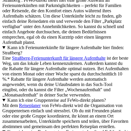
Straßberg : FeWo-direkt bietet hier eine große Auswahl an
Ferienunterkünften mit Parkmöglichkeiten – perfekt für Familien
oder Reisende, die den Komfort eines Autos während ihres
Aufenthalts schätzen. Um diese Unterkünfte leicht zu finden, gib
einfach deine Reisedaten ein und verwende den Filter „Parkplatz
verfügbar" unter den Annehmlichkeiten. So kannst du schnell und
einfach Angebote durchsuchen, die deinen Bedürfnissen
entsprechen, egal ob du einen Kurztrip oder einen längeren
Aufenthalt planst.
Kann ich Ferienunterkünfte für längere Aufenthalte hier finden:
Straßberg?
Eine
Straßberg-Ferienunterkunft für längere Aufenthalte
ist der beste
Weg, um das lokale Leben kennenzulernen. Außerdem kannst du
die Rabatte für längere Aufenthalte optimal nutzen. Bei Aufenthalten
von einem Monat oder einer Woche sparst du durchschnittlich 10
%.* Rabatte für längere Aufenthalte werden automatisch
angewendet, wenn du deine Urlaubsdaten in das Such-Tool
eingibst, oder du kannst die Filter „Wochenaufenthalt" und
„Monatsaufenthalt" in deiner Suche verwenden.
Kann ich eine Gruppenreise auf FeWo-direkt planen?
Mit dem
Reiseplaner
von FeWo-direkt wird die Organisation von
Gruppenreisen einfach und stressfrei. Ob du mit Freunden planst
oder eine große Gruppe koordinierst, ihr könnt an einem Ort
zusammenarbeiten, Unterkünfte speichern und teilen, über Favoriten
abstimmen und gemeinsam den perfekten Reiseplan erstellen.