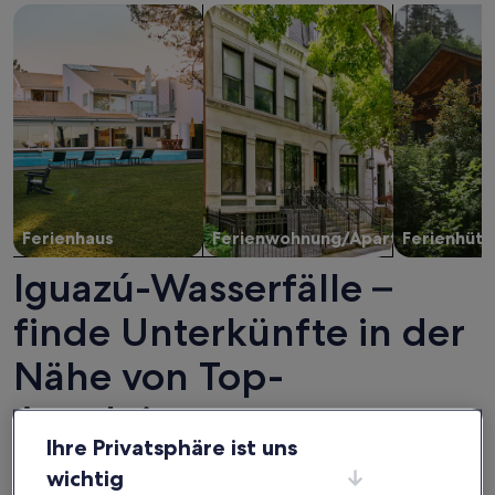
Suche nach Ferienhäusern
Suche nach Ferienwohnungen oder 
Suche nach 
Ferienhaus
Ferienwohnung/Apartment
Ferienhütt
Iguazú-Wasserfälle –
finde Unterkünfte in der
Nähe von Top-
Attraktionen
Ihre Privatsphäre ist uns
wichtig