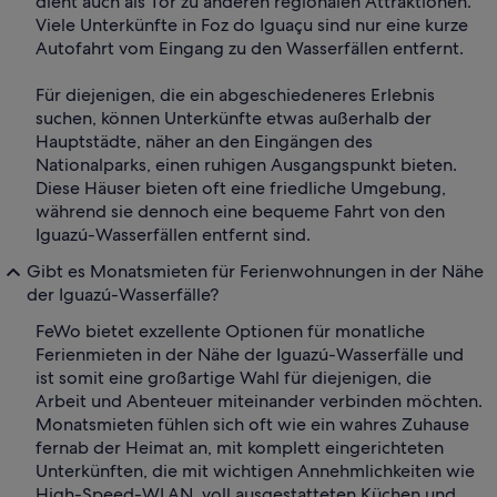
dient auch als Tor zu anderen regionalen Attraktionen.
Viele Unterkünfte in Foz do Iguaçu sind nur eine kurze
Autofahrt vom Eingang zu den Wasserfällen entfernt.
Für diejenigen, die ein abgeschiedeneres Erlebnis
suchen, können Unterkünfte etwas außerhalb der
Hauptstädte, näher an den Eingängen des
Nationalparks, einen ruhigen Ausgangspunkt bieten.
Diese Häuser bieten oft eine friedliche Umgebung,
während sie dennoch eine bequeme Fahrt von den
Iguazú-Wasserfällen entfernt sind.
Gibt es Monatsmieten für Ferienwohnungen in der Nähe
der Iguazú-Wasserfälle?
FeWo bietet exzellente Optionen für monatliche
Ferienmieten in der Nähe der Iguazú-Wasserfälle und
ist somit eine großartige Wahl für diejenigen, die
Arbeit und Abenteuer miteinander verbinden möchten.
Monatsmieten fühlen sich oft wie ein wahres Zuhause
fernab der Heimat an, mit komplett eingerichteten
Unterkünften, die mit wichtigen Annehmlichkeiten wie
High-Speed-WLAN, voll ausgestatteten Küchen und