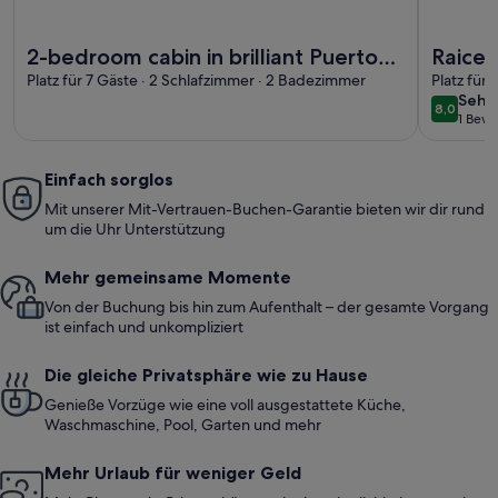
Weitere Infos zu 2-bedroom cabin in brilliant Puerto Iguazú
Weitere I
2-bedroom cabin in brilliant Puerto
Raice
Iguazú with WiFi, AC
Platz für 7 Gäste · 2 Schlafzimmer · 2 Badezimmer
Platz für
sehr
Sehr
8,0
8,0 von 
1 Bew
gut
(1
bewe
Einfach sorglos
Mit unserer Mit-Vertrauen-Buchen-Garantie bieten wir dir rund
um die Uhr Unterstützung
Mehr gemeinsame Momente
Von der Buchung bis hin zum Aufenthalt – der gesamte Vorgang
ist einfach und unkompliziert
Die gleiche Privatsphäre wie zu Hause
Genieße Vorzüge wie eine voll ausgestattete Küche,
Waschmaschine, Pool, Garten und mehr
Mehr Urlaub für weniger Geld