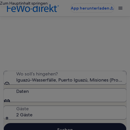
Zum Hauptinhalt springen
App herunterladen
Ferienunterkünfte nahe Iguazú-
Wasserfälle
Wir haben 61 Ferienunterkünfte gefunden. Bitte gib
deinen Reisezeitraum an, um die Verfügbarkeit zu
prüfen.
Wo soll’s hingehen?
Iguazú-Wasserfälle, Puerto Iguazú, Misiones (Provinz),
Daten
Gäste
2 Gäste
Suchen