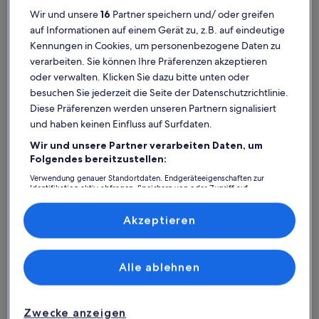
Wir und unsere
16
Partner speichern und/ oder greifen
auf Informationen auf einem Gerät zu, z.B. auf eindeutige
Kennungen in Cookies, um personenbezogene Daten zu
verarbeiten. Sie können Ihre Präferenzen akzeptieren
oder verwalten. Klicken Sie dazu bitte unten oder
besuchen Sie jederzeit die Seite der Datenschutzrichtlinie.
Diese Präferenzen werden unseren Partnern signalisiert
und haben keinen Einfluss auf Surfdaten.
Wir und unsere Partner verarbeiten Daten, um
Folgendes bereitzustellen:
Verwendung genauer Standortdaten. Endgeräteeigenschaften zur
Identifikation aktiv abfragen. Speichern von oder Zugriff auf
Karte
Weitere Informationen zu Iguazú-Wasserfälle. Wird in einem
Informationen auf einem Endgerät. Personalisierte Werbung und
Inhalte, Messung von Werbeleistung und der Performance von Inhalten,
mit
Zielgruppenforschung sowie Entwicklung und Verbesserung von
Akzeptieren
Attraktionen
Angeboten.
Liste der Partner (Lieferanten)
Alle ablehnen
1
Zwecke anzeigen