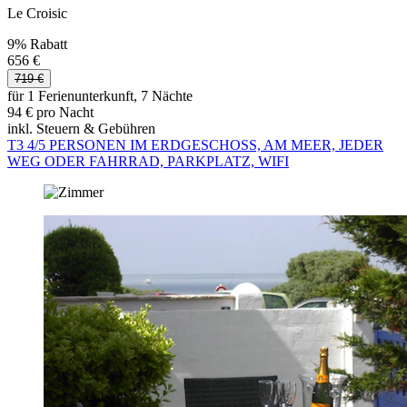
Le Croisic
9% Rabatt
656 €
719 €
für 1 Ferienunterkunft, 7 Nächte
94 € pro Nacht
inkl. Steuern & Gebühren
T3 4/5 PERSONEN IM ERDGESCHOSS, AM MEER, JEDER
WEG ODER FAHRRAD, PARKPLATZ, WIFI