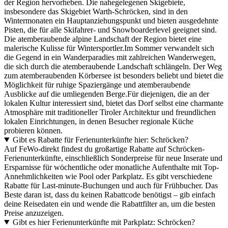
der Region hervorheben. Die nahegelegenen Skigebiete,
insbesondere das Skigebiet Warth-Schröcken, sind in den
Wintermonaten ein Hauptanziehungspunkt und bieten ausgedehnte
Pisten, die für alle Skifahrer- und Snowboarderlevel geeignet sind.
Die atemberaubende alpine Landschaft der Region bietet eine
malerische Kulisse für Wintersportler.Im Sommer verwandelt sich
die Gegend in ein Wanderparadies mit zahlreichen Wanderwegen,
die sich durch die atemberaubende Landschaft schlängeln. Der Weg
zum atemberaubenden Körbersee ist besonders beliebt und bietet die
Möglichkeit für ruhige Spaziergänge und atemberaubende
Ausblicke auf die umliegenden Berge.Für diejenigen, die an der
lokalen Kultur interessiert sind, bietet das Dorf selbst eine charmante
Atmosphäre mit traditioneller Tiroler Architektur und freundlichen
lokalen Einrichtungen, in denen Besucher regionale Küche
probieren können.
Gibt es Rabatte für Ferienunterkünfte hier: Schröcken?
Auf FeWo-direkt findest du großartige Rabatte auf Schröcken-
Ferienunterkünfte, einschließlich Sonderpreise für neue Inserate und
Ersparnisse für wöchentliche oder monatliche Aufenthalte mit Top-
Annehmlichkeiten wie Pool oder Parkplatz. Es gibt verschiedene
Rabatte für Last-minute-Buchungen und auch für Frühbucher. Das
Beste daran ist, dass du keinen Rabattcode benötigst – gib einfach
deine Reisedaten ein und wende die Rabattfilter an, um die besten
Preise anzuzeigen.
Gibt es hier Ferienunterkünfte mit Parkplatz: Schröcken?