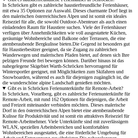
In Schröcken gibt es zahlreiche haustierfreundliche Ferienhäuser,
mit etwa 35 Optionen zur Auswahl. Dieses charmante Dorf liegt in
den malerischen österreichischen Alpen und ist somit ein ideales
Reiseziel für alle, die sowohl Outdoor-Abenteuer als auch einen
einladenden Raum für Haustiere suchen. Viele der Ferienhäuser
verfügen über Annehmlichkeiten wie voll ausgestattete Küchen,
geräumige Wohnbereiche und Balkone oder Terrassen, die eine
atemberaubende Bergkulisse bieten.Die Gegend ist besonders gut
für Haustierbesitzer geeignet, da sie Zugang zu zahlreichen
Wanderwegen und malerischen Pfaden bietet, auf denen sich Ihre
pelzigen Freunde frei bewegen können. Darüber hinaus ist das
nahegelegene Skigebiet Warth-Schröcken hervorragend für
Wintersportler geeignet, mit Möglichkeiten zum Skifahren und
Snowboarden, während es auch für diejenigen zugänglich ist, die
die wunderschöne alpine Landschaft genießen möchten.
Gibt es in Schröcken Ferienunterkünfte für Remote-Arbeit?
In Schröcken, Vorarlberg, gibt es zahlreiche Ferienunterkünfte für
Remote-Arbeit, mit rund 162 Optionen für diejenigen, die Arbeit
und Freizeit miteinander verbinden möchten. Dieses malerische
Dorf in den österreichischen Alpen bietet eine atemberaubende
Kulisse für Produktivität und ist somit ein attraktives Reiseziel für
Remote-Arbeitnehmer. Viele Unterkünfte sind mit zuverlässigem
WLAN, speziellen Arbeitsbereichen und komfortablen
Wohnbereichen ausgestattet, die eine förderliche Umgebung für