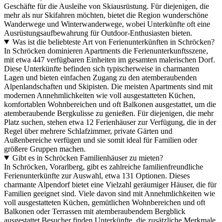
Geschäfte für die Ausleihe von Skiausrüstung. Für diejenigen, die
mehr als nur Skifahren möchten, bietet die Region wunderschöne
Wanderwege und Winterwanderwege, wobei Unterkünfte oft eine
Ausrüstungsaufbewahrung für Outdoor-Enthusiasten bieten.
Was ist die beliebteste Art von Ferienunterkünften in Schröcken?
In Schröcken dominieren Apartments die Ferienunterkunftsszene,
mit etwa 447 verfügbaren Einheiten im gesamten malerischen Dorf.
Diese Unterkünfte befinden sich typischerweise in charmanten
Lagen und bieten einfachen Zugang zu den atemberaubenden
Alpenlandschaften und Skipisten. Die meisten Apartments sind mit
modernen Annehmlichkeiten wie voll ausgestatteten Küchen,
komfortablen Wohnbereichen und oft Balkonen ausgestattet, um die
atemberaubende Bergkulisse zu genießen. Für diejenigen, die mehr
Platz suchen, stehen etwa 12 Ferienhäuser zur Verfügung, die in der
Regel über mehrere Schlafzimmer, private Gärten und
Außenbereiche verfügen und sie somit ideal für Familien oder
größere Gruppen machen.
Gibt es in Schröcken Familienhäuser zu mieten?
In Schröcken, Vorarlberg, gibt es zahlreiche familienfreundliche
Ferienunterkünfte zur Auswahl, etwa 131 Optionen. Dieses
charmante Alpendorf bietet eine Vielzahl geräumiger Häuser, die für
Familien geeignet sind. Viele davon sind mit Annehmlichkeiten wie
voll ausgestatteten Küchen, gemütlichen Wohnbereichen und oft
Balkonen oder Terrassen mit atemberaubendem Bergblick
ausgestattet.Besucher finden Unterkünfte, die zusätzliche Merkmale