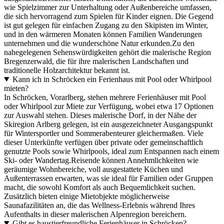
wie Spielzimmer zur Unterhaltung oder Außenbereiche umfassen,
die sich hervorragend zum Spielen für Kinder eignen. Die Gegend
ist gut gelegen für einfachen Zugang zu den Skipisten im Winter,
und in den wärmeren Monaten können Familien Wanderungen
unternehmen und die wunderschöne Natur erkunden.Zu den
nahegelegenen Sehenswürdigkeiten gehört die malerische Region
Bregenzerwald, die für ihre malerischen Landschaften und
traditionelle Holzarchitektur bekannt ist.
Kann ich in Schröcken ein Ferienhaus mit Pool oder Whirlpool
mieten?
In Schröcken, Vorarlberg, stehen mehrere Ferienhäuser mit Pool
oder Whirlpool zur Miete zur Verfügung, wobei etwa 17 Optionen
zur Auswahl stehen. Dieses malerische Dorf, in der Nähe der
Skiregion Arlberg gelegen, ist ein ausgezeichneter Ausgangspunkt
für Wintersportler und Sommerabenteurer gleichermaßen. Viele
dieser Unterkünfte verfügen über private oder gemeinschaftlich
genutzte Pools sowie Whirlpools, ideal zum Entspannen nach einem
Ski- oder Wandertag.Reisende können Annehmlichkeiten wie
geräumige Wohnbereiche, voll ausgestattete Küchen und
Außenterrassen erwarten, was sie ideal für Familien oder Gruppen
macht, die sowohl Komfort als auch Bequemlichkeit suchen.
Zusätzlich bieten einige Mietobjekte möglicherweise
Saunafazilitäten an, die das Wellness-Erlebnis während Ihres
Aufenthalts in dieser malerischen Alpenregion bereichern.
Gibt es haustierfreundliche Ferienhäuser in Schröcken?