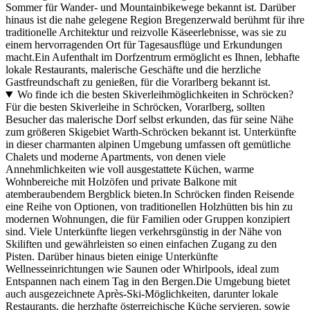
Sommer für Wander- und Mountainbikewege bekannt ist. Darüber
hinaus ist die nahe gelegene Region Bregenzerwald berühmt für ihre
traditionelle Architektur und reizvolle Käseerlebnisse, was sie zu
einem hervorragenden Ort für Tagesausflüge und Erkundungen
macht.Ein Aufenthalt im Dorfzentrum ermöglicht es Ihnen, lebhafte
lokale Restaurants, malerische Geschäfte und die herzliche
Gastfreundschaft zu genießen, für die Vorarlberg bekannt ist.
Wo finde ich die besten Skiverleihmöglichkeiten in Schröcken?
Für die besten Skiverleihe in Schröcken, Vorarlberg, sollten
Besucher das malerische Dorf selbst erkunden, das für seine Nähe
zum größeren Skigebiet Warth-Schröcken bekannt ist. Unterkünfte
in dieser charmanten alpinen Umgebung umfassen oft gemütliche
Chalets und moderne Apartments, von denen viele
Annehmlichkeiten wie voll ausgestattete Küchen, warme
Wohnbereiche mit Holzöfen und private Balkone mit
atemberaubendem Bergblick bieten.In Schröcken finden Reisende
eine Reihe von Optionen, von traditionellen Holzhütten bis hin zu
modernen Wohnungen, die für Familien oder Gruppen konzipiert
sind. Viele Unterkünfte liegen verkehrsgünstig in der Nähe von
Skiliften und gewährleisten so einen einfachen Zugang zu den
Pisten. Darüber hinaus bieten einige Unterkünfte
Wellnesseinrichtungen wie Saunen oder Whirlpools, ideal zum
Entspannen nach einem Tag in den Bergen.Die Umgebung bietet
auch ausgezeichnete Après-Ski-Möglichkeiten, darunter lokale
Restaurants, die herzhafte österreichische Küche servieren, sowie