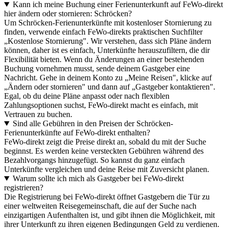
Kann ich meine Buchung einer Ferienunterkunft auf FeWo-direkt
hier ändern oder stornieren: Schröcken?
Um Schröcken-Ferienunterkünfte mit kostenloser Stornierung zu
finden, verwende einfach FeWo-direkts praktischen Suchfilter
„Kostenlose Stornierung". Wir verstehen, dass sich Pläne ändern
können, daher ist es einfach, Unterkünfte herauszufiltern, die dir
Flexibilität bieten. Wenn du Änderungen an einer bestehenden
Buchung vornehmen musst, sende deinem Gastgeber eine
Nachricht. Gehe in deinem Konto zu „Meine Reisen", klicke auf
„Ändern oder stornieren" und dann auf „Gastgeber kontaktieren".
Egal, ob du deine Pläne anpasst oder nach flexiblen
Zahlungsoptionen suchst, FeWo-direkt macht es einfach, mit
Vertrauen zu buchen.
Sind alle Gebühren in den Preisen der Schröcken-
Ferienunterkünfte auf FeWo-direkt enthalten?
FeWo-direkt zeigt die Preise direkt an, sobald du mit der Suche
beginnst. Es werden keine versteckten Gebühren während des
Bezahlvorgangs hinzugefügt. So kannst du ganz einfach
Unterkünfte vergleichen und deine Reise mit Zuversicht planen.
Warum sollte ich mich als Gastgeber bei FeWo-direkt
registrieren?
Die Registrierung bei FeWo-direkt öffnet Gastgebern die Tür zu
einer weltweiten Reisegemeinschaft, die auf der Suche nach
einzigartigen Aufenthalten ist, und gibt ihnen die Möglichkeit, mit
ihrer Unterkunft zu ihren eigenen Bedingungen Geld zu verdienen.