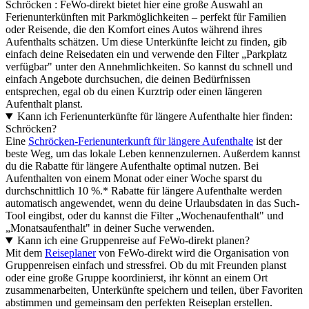
Schröcken : FeWo-direkt bietet hier eine große Auswahl an
Ferienunterkünften mit Parkmöglichkeiten – perfekt für Familien
oder Reisende, die den Komfort eines Autos während ihres
Aufenthalts schätzen. Um diese Unterkünfte leicht zu finden, gib
einfach deine Reisedaten ein und verwende den Filter „Parkplatz
verfügbar" unter den Annehmlichkeiten. So kannst du schnell und
einfach Angebote durchsuchen, die deinen Bedürfnissen
entsprechen, egal ob du einen Kurztrip oder einen längeren
Aufenthalt planst.
Kann ich Ferienunterkünfte für längere Aufenthalte hier finden:
Schröcken?
Eine
Schröcken-Ferienunterkunft für längere Aufenthalte
ist der
beste Weg, um das lokale Leben kennenzulernen. Außerdem kannst
du die Rabatte für längere Aufenthalte optimal nutzen. Bei
Aufenthalten von einem Monat oder einer Woche sparst du
durchschnittlich 10 %.* Rabatte für längere Aufenthalte werden
automatisch angewendet, wenn du deine Urlaubsdaten in das Such-
Tool eingibst, oder du kannst die Filter „Wochenaufenthalt" und
„Monatsaufenthalt" in deiner Suche verwenden.
Kann ich eine Gruppenreise auf FeWo-direkt planen?
Mit dem
Reiseplaner
von FeWo-direkt wird die Organisation von
Gruppenreisen einfach und stressfrei. Ob du mit Freunden planst
oder eine große Gruppe koordinierst, ihr könnt an einem Ort
zusammenarbeiten, Unterkünfte speichern und teilen, über Favoriten
abstimmen und gemeinsam den perfekten Reiseplan erstellen.