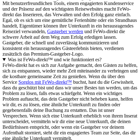
Mit benutzerfreundlichen Tools, einem engagierten Kundenservice
und der Präsenz auf den wichtigsten Reisewebsites macht FeWo-
direkt das Inserieren, das Verwalten und den Erfolg ganz einfach.
Egal, ob es sich um eine gemütliche Ferienhütte oder ein Strandhaus
handelt, Eigentümer können ihre Unterkunft in ein herausragendes
Reiseziel verwandeln,
Gastgeber werden
und FeWo-direkt die
schwere Arbeit auf dem Weg zum Erfolg erledigen lassen.
Gastgeber, die schnell und zuverlässig kommunizieren und
konsistent ein herausragendes Gästeerlebnis bieten, verdienen
zusätzlich das Premium-Gastgeber-Logo.
Was ist FeWo-direkt™ und wie funktioniert es?
FeWo-direkt hat es sich zur Aufgabe gemacht, den Gästen zu helfen,
sich zu entspannen, wieder mehr Zeit miteinander zu verbringen und
die kostbare gemeinsame Zeit zu genießen. Wenn du über den
Service
Sorglos mit FeWo-direkt™
buchst, hast du die Gewissheit,
dass du geschützt bist und dass wir unser Bestes tun werden, um das
Problem zu lösen, falls etwas schiefgeht. Wenn ein wichtiges
Problem auftaucht, das dein Gastgeber nicht beheben kann, helfen
wir dir, es zu lösen, eine ähnliche Unterkunft zu finden oder
gegebenenfalls deine Buchung zu erstatten. Das ist unser
Versprechen. Wenn sich eine Unterkunft erheblich von ihrem Inserat
unterscheidet, vermitteln wir dir eine neue Unterkunft, die deinen
Bedürfnissen entspricht, oder wenn ein Gastgeber vor deinem
Aufenthalt storniert, steht dir ein engagiertes Team zur Seite, das dir
eine ähnliche Unterkunft vermittelt.