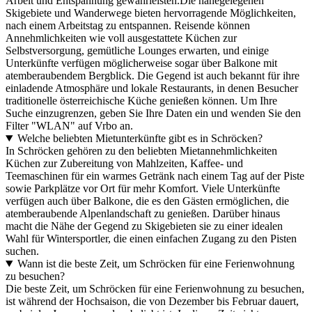
Arbeit und Entspannung gewährleisten.Die nahegelegenen
Skigebiete und Wanderwege bieten hervorragende Möglichkeiten,
nach einem Arbeitstag zu entspannen. Reisende können
Annehmlichkeiten wie voll ausgestattete Küchen zur
Selbstversorgung, gemütliche Lounges erwarten, und einige
Unterkünfte verfügen möglicherweise sogar über Balkone mit
atemberaubendem Bergblick. Die Gegend ist auch bekannt für ihre
einladende Atmosphäre und lokale Restaurants, in denen Besucher
traditionelle österreichische Küche genießen können. Um Ihre
Suche einzugrenzen, geben Sie Ihre Daten ein und wenden Sie den
Filter "WLAN" auf Vrbo an.
Welche beliebten Mietunterkünfte gibt es in Schröcken?
In Schröcken gehören zu den beliebten Mietannehmlichkeiten
Küchen zur Zubereitung von Mahlzeiten, Kaffee- und
Teemaschinen für ein warmes Getränk nach einem Tag auf der Piste
sowie Parkplätze vor Ort für mehr Komfort. Viele Unterkünfte
verfügen auch über Balkone, die es den Gästen ermöglichen, die
atemberaubende Alpenlandschaft zu genießen. Darüber hinaus
macht die Nähe der Gegend zu Skigebieten sie zu einer idealen
Wahl für Wintersportler, die einen einfachen Zugang zu den Pisten
suchen.
Wann ist die beste Zeit, um Schröcken für eine Ferienwohnung
zu besuchen?
Die beste Zeit, um Schröcken für eine Ferienwohnung zu besuchen,
ist während der Hochsaison, die von Dezember bis Februar dauert,