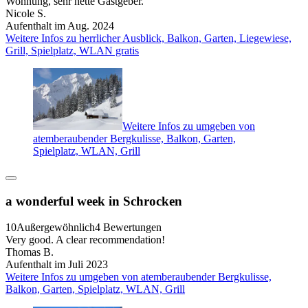
Wohnung, sehr nette Gastgeber.
Nicole S.
Aufenthalt im Aug. 2024
Weitere Infos zu herrlicher Ausblick, Balkon, Garten, Liegewiese,
Grill, Spielplatz, WLAN gratis
Weitere Infos zu umgeben von
atemberaubender Bergkulisse, Balkon, Garten,
Spielplatz, WLAN, Grill
a wonderful week in Schrocken
10
Außergewöhnlich
4 Bewertungen
Very good. A clear recommendation!
Thomas B.
Aufenthalt im Juli 2023
Weitere Infos zu umgeben von atemberaubender Bergkulisse,
Balkon, Garten, Spielplatz, WLAN, Grill