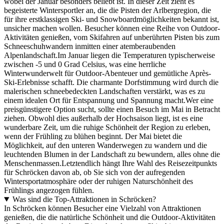
wobei der Januar besonders beliebt ist. In dieser Zeit zieht es
begeisterte Wintersportler an, die die Pisten der Arlbergregion, die
für ihre erstklassigen Ski- und Snowboardmöglichkeiten bekannt ist,
unsicher machen wollen. Besucher können eine Reihe von Outdoor-
Aktivitäten genießen, vom Skifahren auf unberührten Pisten bis zum
Schneeschuhwandern inmitten einer atemberaubenden
Alpenlandschaft.Im Januar liegen die Temperaturen typischerweise
zwischen -5 und 0 Grad Celsius, was eine herrliche
Winterwunderwelt für Outdoor-Abenteuer und gemütliche Après-
Ski-Erlebnisse schafft. Die charmante Dorfstimmung wird durch die
malerischen schneebedeckten Landschaften verstärkt, was es zu
einem idealen Ort für Entspannung und Spannung macht.Wer eine
preisgünstigere Option sucht, sollte einen Besuch im Mai in Betracht
ziehen. Obwohl dies außerhalb der Hochsaison liegt, ist es eine
wunderbare Zeit, um die ruhige Schönheit der Region zu erleben,
wenn der Frühling zu blühen beginnt. Der Mai bietet die
Möglichkeit, auf den unteren Wanderwegen zu wandern und die
leuchtenden Blumen in der Landschaft zu bewundern, alles ohne die
Menschenmassen.Letztendlich hängt Ihre Wahl des Reisezeitpunkts
für Schröcken davon ab, ob Sie sich von der aufregenden
Wintersportatmosphäre oder der ruhigen Naturschönheit des
Frühlings angezogen fühlen.
Was sind die Top-Attraktionen in Schröcken?
In Schröcken können Besucher eine Vielzahl von Attraktionen
genießen, die die natürliche Schönheit und die Outdoor-Aktivitäten