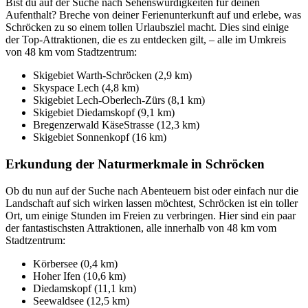
Bist du auf der Suche nach Sehenswürdigkeiten für deinen
Aufenthalt? Breche von deiner Ferienunterkunft auf und erlebe, was
Schröcken zu so einem tollen Urlaubsziel macht. Dies sind einige
der Top-Attraktionen, die es zu entdecken gilt, – alle im Umkreis
von 48 km vom Stadtzentrum:
Skigebiet Warth-Schröcken (2,9 km)
Skyspace Lech (4,8 km)
Skigebiet Lech-Oberlech-Zürs (8,1 km)
Skigebiet Diedamskopf (9,1 km)
Bregenzerwald KäseStrasse (12,3 km)
Skigebiet Sonnenkopf (16 km)
Erkundung der Naturmerkmale in Schröcken
Ob du nun auf der Suche nach Abenteuern bist oder einfach nur die
Landschaft auf sich wirken lassen möchtest, Schröcken ist ein toller
Ort, um einige Stunden im Freien zu verbringen. Hier sind ein paar
der fantastischsten Attraktionen, alle innerhalb von 48 km vom
Stadtzentrum:
Körbersee (0,4 km)
Hoher Ifen (10,6 km)
Diedamskopf (11,1 km)
Seewaldsee (12,5 km)