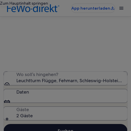
Zum Hauptinhalt springen
App herunterladen
Ferienunterkünfte nahe
Leuchtturm Flügge
Wir haben 8.400 Ferienunterkünfte gefunden. Bitte gib
deinen Reisezeitraum an, um die Verfügbarkeit zu
prüfen.
Wo soll’s hingehen?
Leuchtturm Flügge, Fehmarn, Schleswig-Holstein, De
Daten
Gäste
2 Gäste
Suchen