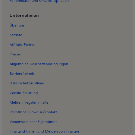
Ferienhäuser und Urlaubsinspiration
Ferienwohnungen in Albertsdorf
Ferienwohnungen in Püttsee
Unternehmen
Ferienwohnungen in Grömitz
Über uns
Ferienwohnungen in Fehmarnsund
Karriere
Ferienwohnungen in Dänschendorf
Affiliate-Partner
Ferienwohnungen in Steinwarder
Presse
Ferienwohnungen in Strand Bojendorf
Allgemeine Geschäftsbedingungen
Ferienwohnungen in Petersdorf
Barrierefreiheit
Ferienwohnungen in Südstrand Burgtiefe
Datenschutzrichtlinie
Ferienwohnungen in NABU Wasservogelreservat Wallnau
Ferienwohnungen in Orth
Cookie-Erklärung
Ferienwohnungen in Strand Flügger
Melden illegaler Inhalte
Ferienwohnungen in Strukkamp
Rechtliche Hinweise/Kontakt
Ferienwohnungen in Seebrückenpromenade
Verantwortlicher Eigentümer
Ferienwohnungen in Strand Strukkamphuk
Inhaltsrichtlinien und Melden von Inhalten