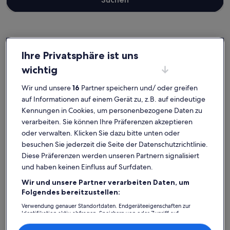
Fehmarn
Ferienunterkünfte nahe Leuchtturm Flügge
Ihre Privatsphäre ist uns
wichtig
Wirf einen Blick auf unsere Auswahl an Ferienunterkünften nahe
Leuchtturm Flügge, die einfach zum Wohlfühlen einladen. Egal, ob
Wir und unsere
16
Partner speichern und/ oder greifen
du mit Kindern und Haustieren, Freunden oder nur deiner besseren
auf Informationen auf einem Gerät zu, z.B. auf eindeutige
Hälfte verreist, Ferienunterkünfte verfügen über die
Kennungen in Cookies, um personenbezogene Daten zu
Annehmlichkeiten, die deine Bedürfnisse erfüllen. Was so
verarbeiten. Sie können Ihre Präferenzen akzeptieren
dazugehört? Beispielsweise Parkmöglichkeiten und ein Garten. Was
genau du dir auch vorstellst, du findest bestimmt die Unterkunft,
oder verwalten. Klicken Sie dazu bitte unten oder
die allen gefällt und allen Bedürfnissen gerecht wird – dir steht ein
besuchen Sie jederzeit die Seite der Datenschutzrichtlinie.
vielfältiges Angebot mit allerlei Optionen zur Verfügung,
Diese Präferenzen werden unseren Partnern signalisiert
einschließlich Optionen, die geeignet für Nichtraucher sind oder
und haben keinen Einfluss auf Surfdaten.
über barrierarme Ausstattung verfügen.
Wir und unsere Partner verarbeiten Daten, um
Folgendes bereitzustellen:
Verwendung genauer Standortdaten. Endgeräteeigenschaften zur
Finde Unterkünfte ganz nach deinem
Identifikation aktiv abfragen. Speichern von oder Zugriff auf
Informationen auf einem Endgerät. Personalisierte Werbung und
Geschmack
Inhalte, Messung von Werbeleistung und der Performance von Inhalten,