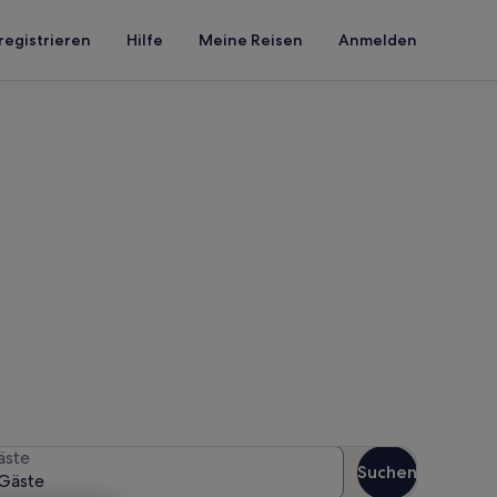
registrieren
Hilfe
Meine Reisen
Anmelden
Bundoran
 Reisezeitraum an, um die
äste
Suchen
Gäste