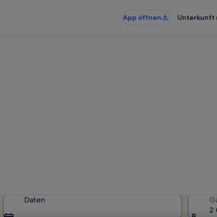
App öffnen
Unterkunft 
ohnungen & Ferienhäuser in 
künfte gefunden. Bitte gib deinen
Verfügbarkeit zu prüfen.
Daten
G
2 