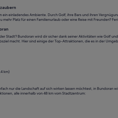
rzaubern
in einladendes Ambiente. Durch Golf, ihre Bars und ihren Vergnügungs
 mehr Platz für einen Familienurlaub oder eine Reise mit Freunden? Fer
doran
er Stadt? Bundoran wird dir sicher dank seiner Aktivitäten wie Golf un
sziel macht. Hier sind einige der Top-Attraktionen, die es in der Umge
,4 km)
ch nur die Landschaft auf sich wirken lassen möchtest, in Bundoran wirs
aktionen, alle innerhalb von 48 km vom Stadtzentrum: