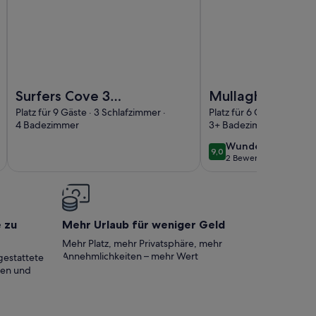
 by Travel Lets Holiday Homes Bundoran Near Beaches & Surf
Foto von Surfers Cove 3 bedroom house close to beaches/
Foto von Mullaghmore
Surfers Cove 3
Mullaghmore
bedroom house
Holiday Home -
Platz für 9 Gäste · 3 Schlafzimmer ·
Platz für 6 Gäste · 4 Sch
4 Badezimmer
3+ Badezimmer
close to
Lush Gardens wi
beaches/town
Sea Views
wunderbar
Wunderbar
9,0
9,0 von 10
2 Bewertungen
(2
bewertungen)
e zu
Mehr Urlaub für weniger Geld
Mehr Platz, mehr Privatsphäre, mehr
Annehmlichkeiten – mehr Wert
gestattete
ten und