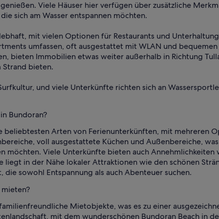
 genießen. Viele Häuser hier verfügen über zusätzliche Merkma
, die sich am Wasser entspannen möchten.
ebhaft, mit vielen Optionen für Restaurants und Unterhaltung,
ments umfassen, oft ausgestattet mit WLAN und bequemen Mö
n, bieten Immobilien etwas weiter außerhalb in Richtung Tull
 Strand bieten.
Surfkultur, und viele Unterkünfte richten sich an Wasserspor
t in Bundoran?
e beliebtesten Arten von Ferienunterkünften, mit mehreren O
ereiche, voll ausgestattete Küchen und Außenbereiche, was s
n möchten. Viele Unterkünfte bieten auch Annehmlichkeiten 
liegt in der Nähe lokaler Attraktionen wie den schönen Strän
t, die sowohl Entspannung als auch Abenteuer suchen.
u mieten?
amilienfreundliche Mietobjekte, was es zu einer ausgezeichne
stenlandschaft, mit dem wunderschönen Bundoran Beach in de