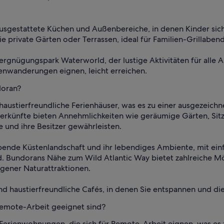
ausgestattete Küchen und Außenbereiche, in denen Kinder sic
 private Gärten oder Terrassen, ideal für Familien-Grillaben
rgnügungspark Waterworld, der lustige Aktivitäten für alle A
ienwanderungen eignen, leicht erreichen.
doran?
austierfreundliche Ferienhäuser, was es zu einer ausgezeichn
terkünfte bieten Annehmlichkeiten wie geräumige Gärten, Sitz
e und ihre Besitzer gewährleisten.
aubende Küstenlandschaft und ihr lebendiges Ambiente, mit ei
nd. Bundorans Nähe zum Wild Atlantic Way bietet zahlreiche 
gener Naturattraktionen.
s und haustierfreundliche Cafés, in denen Sie entspannen und
Remote-Arbeit geeignet sind?
Ferienwohnungen, die sich für Remote-Arbeit eignen, was es 