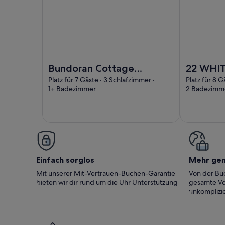
Foto von Bundoran Cottage Close to beaches, perfec
Foto von 22
Bundoran Cottage
22 WHIT
Close to beaches,
family fr
Platz für 7 Gäste · 3 Schlafzimmer ·
Platz für 8 G
1+ Badezimmer
2 Badezimm
perfect for
Bundora
festivals, Ideal for
Donegal
families,
Einfach sorglos
Mehr ge
Mit unserer Mit-Vertrauen-Buchen-Garantie
Von der Buc
bieten wir dir rund um die Uhr Unterstützung
gesamte Vo
unkomplizie