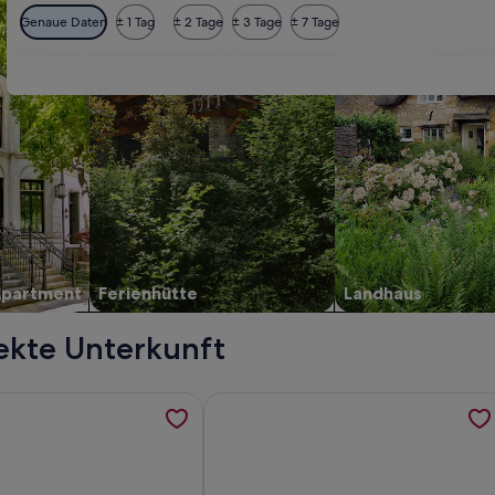
Genaue Daten
± 1 Tag
± 2 Tage
± 3 Tage
± 7 Tage
Apartment
Ferienhütte
Landhaus
ekte Unterkunft
o beaches, perfect for festivals, Ideal for families,, werden
ormationen zu 22 WHITE MAPLES, family friendly in Bundoran
Weitere Informationen zu 3 Bedroom