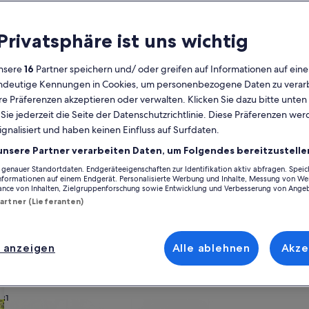
Kalender
 Privatsphäre ist uns wichtig
Derzeit
August 2026
werden
nsere
16
Partner speichern und/ oder greifen auf Informationen auf ein
die
eindeutige Kennungen in Cookies, um personenbezogene Daten zu verarb
Monate
Montag
Dienstag
Mittwoch
Donnerstag
Freitag
Samstag
Sonntag
Montag
Die
Mo
Di
Mi
Do
Fr
Sa
So
Mo
Di
e Präferenzen akzeptieren oder verwalten. Klicken Sie dazu bitte unten
August
ie jederzeit die Seite der Datenschutzrichtlinie. Diese Präferenzen we
2026
ignalisiert und haben keinen Einfluss auf Surfdaten.
und
1
1
2
2
doran
September
unsere Partner verarbeiten Daten, um Folgendes bereitzustelle
2026
enauer Standortdaten. Endgeräteeigenschaften zur Identifikation aktiv abfragen. Spei
3
4
5
6
7
8
7
8
9
9
en Ferienunterkünften in Bundoran, die für deinen Urlaub wie geschaffe
angezeigt.
Informationen auf einem Endgerät. Personalisierte Werbung und Inhalte, Messung von We
ne Lieben mit Annehmlichkeiten, die keine Wünsche offenlassen. Dazu g
ance von Inhalten, Zielgruppenforschung sowie Entwicklung und Verbesserung von Ange
 die Art von Unterkunft, die all deine Bedürfnisse erfüllt – das Angebot
Partner (Lieferanten)
10
11
12
13
14
15
14
15
1
16
17
18
19
20
21
22
21
22
2
23
 anzeigen
Alle ablehnen
Akze
ach deinem Geschmack
24
25
26
27
28
29
28
29
3
30
31
wohnungen oder Apartments
Suche nach Ferienhütten
Suche nach Landhäu