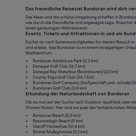
Das freundliche Reiseziel Bundoran wird dich ve
Das Meer und die schöne Umgebung schaffen in Bundoran e
wie durch die freundliche und angesagte Lage. Brauchst du
einen geräumigen Wohnbereich.
Events, Tickets und Attraktionen in und um Bun
Suchst du nach Sehenswürdigkeiten für deinen Besuch in d
und erlebe, was Bundoran zu so einem einzigartigen Urlaub
Stadtzentrum:
Bundoran Adventure Park (0,3 km)
Donegal Golf Club (16,7 km)
Donegal Bay Waterbus (Bootstouren) (22 km)
County Sligo Golf Club (26,7 km)
Bundoran Surf Company (Surfgeschäft und -schule) (0
Bundoran Golf Club (0,6 km)
Erkundung der Naturlandschaft von Bundoran
Ob du nun auf der Suche nach Outdoor-Spaß bist oder einfa
Grünen finden. Hier sind ein paar der fantastischsten Attr
Bundoran Beach (0,5 km)
Rossnowlagh Beach (9 km)
Gleniff Horseshoe (10,4 km)
Strand Mullaghmore (11,1 km)