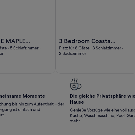
t for festivals, Ideal for families,
 WHITE MAPLES, family friendly in Bundoran, County Donegal
Foto von 3 Bedroom Coastal Retreat
E MAPLES,
3 Bedroom Coastal
iendly in
Retreat by Travel
äste · 5 Schlafzimmer ·
Platz für 8 Gäste · 3 Schlafzimmer ·
er
2 Badezimmer
n, County
Lets Holiday Homes
Bundoran Near
Beaches & Surf
meinsame Momente
Die gleiche Privatsphäre wi
Hause
hung bis hin zum Aufenthalt – der
rgang ist einfach und
Genieße Vorzüge wie eine voll aus
rt
Küche, Waschmaschine, Pool, Gar
mehr