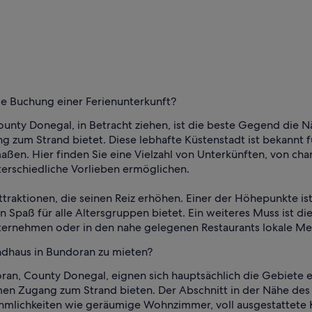
ie Buchung einer Ferienunterkunft?
ounty Donegal, in Betracht ziehen, ist die beste Gegend die 
zum Strand bietet. Diese lebhafte Küstenstadt ist bekannt f
rmaßen. Hier finden Sie eine Vielzahl von Unterkünften, von c
nterschiedliche Vorlieben ermöglichen.
raktionen, die seinen Reiz erhöhen. Einer der Höhepunkte is
 Spaß für alle Altersgruppen bietet. Ein weiteres Muss ist 
ternehmen oder in den nahe gelegenen Restaurants lokale M
ndhaus in Bundoran zu mieten?
oran, County Donegal, eignen sich hauptsächlich die Gebiete
emen Zugang zum Strand bieten. Der Abschnitt in der Nähe de
hmlichkeiten wie geräumige Wohnzimmer, voll ausgestattete K