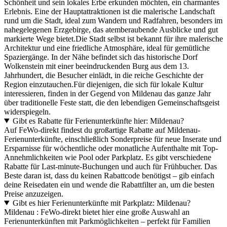
Schönheit und sein lokales Erbe erkunden möchten, ein charmantes
Erlebnis. Eine der Hauptattraktionen ist die malerische Landschaft
rund um die Stadt, ideal zum Wandern und Radfahren, besonders im
nahegelegenen Erzgebirge, das atemberaubende Ausblicke und gut
markierte Wege bietet.Die Stadt selbst ist bekannt für ihre malerische
Architektur und eine friedliche Atmosphäre, ideal für gemütliche
Spaziergänge. In der Nähe befindet sich das historische Dorf
Wolkenstein mit einer beeindruckenden Burg aus dem 13.
Jahrhundert, die Besucher einlädt, in die reiche Geschichte der
Region einzutauchen.Für diejenigen, die sich für lokale Kultur
interessieren, finden in der Gegend von Mildenau das ganze Jahr
über traditionelle Feste statt, die den lebendigen Gemeinschaftsgeist
widerspiegeln.
Gibt es Rabatte für Ferienunterkünfte hier: Mildenau?
Auf FeWo-direkt findest du großartige Rabatte auf Mildenau-
Ferienunterkünfte, einschließlich Sonderpreise für neue Inserate und
Ersparnisse für wöchentliche oder monatliche Aufenthalte mit Top-
Annehmlichkeiten wie Pool oder Parkplatz. Es gibt verschiedene
Rabatte für Last-minute-Buchungen und auch für Frühbucher. Das
Beste daran ist, dass du keinen Rabattcode benötigst – gib einfach
deine Reisedaten ein und wende die Rabattfilter an, um die besten
Preise anzuzeigen.
Gibt es hier Ferienunterkünfte mit Parkplatz: Mildenau?
Mildenau : FeWo-direkt bietet hier eine große Auswahl an
Ferienunterkünften mit Parkmöglichkeiten – perfekt für Familien