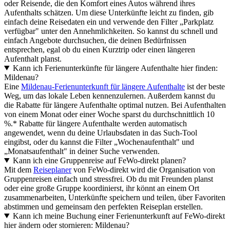
oder Reisende, die den Komfort eines Autos während ihres
Aufenthalts schätzen. Um diese Unterkünfte leicht zu finden, gib
einfach deine Reisedaten ein und verwende den Filter „Parkplatz
verfügbar" unter den Annehmlichkeiten. So kannst du schnell und
einfach Angebote durchsuchen, die deinen Bedürfnissen
entsprechen, egal ob du einen Kurztrip oder einen längeren
Aufenthalt planst.
Kann ich Ferienunterkünfte für längere Aufenthalte hier finden:
Mildenau?
Eine
Mildenau-Ferienunterkunft für längere Aufenthalte
ist der beste
Weg, um das lokale Leben kennenzulernen. Außerdem kannst du
die Rabatte für längere Aufenthalte optimal nutzen. Bei Aufenthalten
von einem Monat oder einer Woche sparst du durchschnittlich 10
%.* Rabatte für längere Aufenthalte werden automatisch
angewendet, wenn du deine Urlaubsdaten in das Such-Tool
eingibst, oder du kannst die Filter „Wochenaufenthalt" und
„Monatsaufenthalt" in deiner Suche verwenden.
Kann ich eine Gruppenreise auf FeWo-direkt planen?
Mit dem
Reiseplaner
von FeWo-direkt wird die Organisation von
Gruppenreisen einfach und stressfrei. Ob du mit Freunden planst
oder eine große Gruppe koordinierst, ihr könnt an einem Ort
zusammenarbeiten, Unterkünfte speichern und teilen, über Favoriten
abstimmen und gemeinsam den perfekten Reiseplan erstellen.
Kann ich meine Buchung einer Ferienunterkunft auf FeWo-direkt
hier ändern oder stornieren: Mildenau?