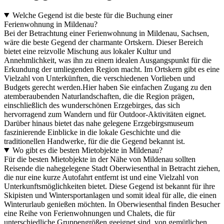
Welche Gegend ist die beste für die Buchung einer
Ferienwohnung in Mildenau?
Bei der Betrachtung einer Ferienwohnung in Mildenau, Sachsen,
wäre die beste Gegend der charmante Ortskern. Dieser Bereich
bietet eine reizvolle Mischung aus lokaler Kultur und
Annehmlichkeit, was ihn zu einem idealen Ausgangspunkt für die
Erkundung der umliegenden Region macht. Im Ortskern gibt es eine
Vielzahl von Unterkünften, die verschiedenen Vorlieben und
Budgets gerecht werden.Hier haben Sie einfachen Zugang zu den
atemberaubenden Naturlandschaften, die die Region prägen,
einschließlich des wunderschönen Erzgebirges, das sich
hervorragend zum Wandern und für Outdoor-Aktivitäten eignet.
Darüber hinaus bietet das nahe gelegene Erzgebirgsmuseum
faszinierende Einblicke in die lokale Geschichte und die
traditionellen Handwerke, für die die Gegend bekannt ist.
Wo gibt es die besten Mietobjekte in Mildenau?
Für die besten Mietobjekte in der Nähe von Mildenau sollten
Reisende die nahegelegene Stadt Oberwiesenthal in Betracht ziehen,
die nur eine kurze Autofahrt entfernt ist und eine Vielzahl von
Unterkunftsmöglichkeiten bietet. Diese Gegend ist bekannt für ihre
Skipisten und Wintersportanlagen und somit ideal für alle, die einen
Winterurlaub genießen möchten. In Oberwiesenthal finden Besucher
eine Reihe von Ferienwohnungen und Chalets, die für
unterschiedliche Gruppengrößen geeignet sind, von gemütlichen