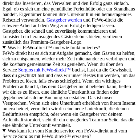
direkt das Inserieren, das Verwalten und den Erfolg ganz einfach.
Egal, ob es sich um eine gemütliche Ferienhütte oder ein Strandhaus
handelt, Eigentümer können ihre Unterkunft in ein herausragendes
Reiseziel verwandeln,
Gastgeber werden
und FeWo-direkt die
schwere Arbeit auf dem Weg zum Erfolg erledigen lassen.
Gastgeber, die schnell und zuverlässig kommunizieren und
konsistent ein herausragendes Gästeerlebnis bieten, verdienen
zusätzlich das Premium-Gastgeber-Logo.
Was ist FeWo-direkt™ und wie funktioniert es?
FeWo-direkt hat es sich zur Aufgabe gemacht, den Gästen zu helfen,
sich zu entspannen, wieder mehr Zeit miteinander zu verbringen und
die kostbare gemeinsame Zeit zu genießen. Wenn du über den
Service
Sorglos mit FeWo-direkt™
buchst, hast du die Gewissheit,
dass du geschützt bist und dass wir unser Bestes tun werden, um das
Problem zu lösen, falls etwas schiefgeht. Wenn ein wichtiges
Problem auftaucht, das dein Gastgeber nicht beheben kann, helfen
wir dir, es zu lösen, eine ähnliche Unterkunft zu finden oder
gegebenenfalls deine Buchung zu erstatten. Das ist unser
Versprechen. Wenn sich eine Unterkunft erheblich von ihrem Inserat
unterscheidet, vermitteln wir dir eine neue Unterkunft, die deinen
Bedürfnissen entspricht, oder wenn ein Gastgeber vor deinem
Aufenthalt storniert, steht dir ein engagiertes Team zur Seite, das dir
eine ähnliche Unterkunft vermittelt.
Was kann ich vom Kundenservice von FeWo-direkt und vom
Service Sorglos mit FeWo-direkt™ erwarten?