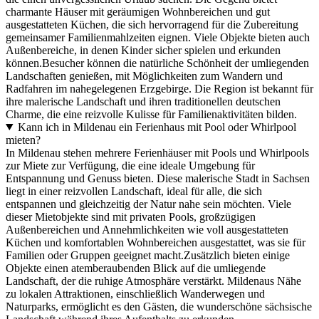
charmante Häuser mit geräumigen Wohnbereichen und gut
ausgestatteten Küchen, die sich hervorragend für die Zubereitung
gemeinsamer Familienmahlzeiten eignen. Viele Objekte bieten auch
Außenbereiche, in denen Kinder sicher spielen und erkunden
können.Besucher können die natürliche Schönheit der umliegenden
Landschaften genießen, mit Möglichkeiten zum Wandern und
Radfahren im nahegelegenen Erzgebirge. Die Region ist bekannt für
ihre malerische Landschaft und ihren traditionellen deutschen
Charme, die eine reizvolle Kulisse für Familienaktivitäten bilden.
Kann ich in Mildenau ein Ferienhaus mit Pool oder Whirlpool
mieten?
In Mildenau stehen mehrere Ferienhäuser mit Pools und Whirlpools
zur Miete zur Verfügung, die eine ideale Umgebung für
Entspannung und Genuss bieten. Diese malerische Stadt in Sachsen
liegt in einer reizvollen Landschaft, ideal für alle, die sich
entspannen und gleichzeitig der Natur nahe sein möchten. Viele
dieser Mietobjekte sind mit privaten Pools, großzügigen
Außenbereichen und Annehmlichkeiten wie voll ausgestatteten
Küchen und komfortablen Wohnbereichen ausgestattet, was sie für
Familien oder Gruppen geeignet macht.Zusätzlich bieten einige
Objekte einen atemberaubenden Blick auf die umliegende
Landschaft, der die ruhige Atmosphäre verstärkt. Mildenaus Nähe
zu lokalen Attraktionen, einschließlich Wanderwegen und
Naturparks, ermöglicht es den Gästen, die wunderschöne sächsische