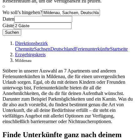
Reisezeitraum an, um die Verfügbarkeit zu prüfen.
Wo soll’s hingehen?
Daten
Gäste
Suchen
Direktionsbezirk
Chemnitz
Sachsen
Deutschland
Ferienunterkünfte
Startseite
Erzgebirgskreis
Mildenau
Stöbere in unserer Auswahl an 7 Apartments und anderen
Ferienunterkünften in Mildenau, die für einen unvergesslichen
Urlaub sorgen. Egal, ob du mit deinen Kindern oder Freunden
unterwegs bist, Ferienunterkünfte bieten dir all die
Annehmlichkeiten, die du dir für deinen Aufenthalt wünschst.
Darunter zum Beispiel Parkmöglichkeiten und ein Kamin. Was du
dir also auch vorstellst, du findest bestimmt genau die Art von
Unterkunft, die all deine Bedürfnisse erfüllt – dir steht ein
vielfältiges Angebot mit allerlei Optionen zur Verfügung,
einschließlich barrierearmer oder Nichtraucheroptionen.
Finde Unterkünfte ganz nach deinem