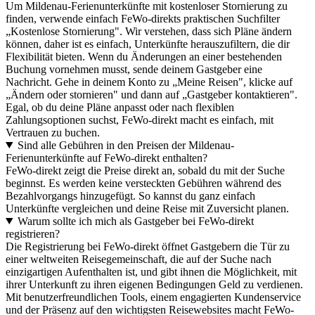
Um Mildenau-Ferienunterkünfte mit kostenloser Stornierung zu
finden, verwende einfach FeWo-direkts praktischen Suchfilter
„Kostenlose Stornierung". Wir verstehen, dass sich Pläne ändern
können, daher ist es einfach, Unterkünfte herauszufiltern, die dir
Flexibilität bieten. Wenn du Änderungen an einer bestehenden
Buchung vornehmen musst, sende deinem Gastgeber eine
Nachricht. Gehe in deinem Konto zu „Meine Reisen", klicke auf
„Ändern oder stornieren" und dann auf „Gastgeber kontaktieren".
Egal, ob du deine Pläne anpasst oder nach flexiblen
Zahlungsoptionen suchst, FeWo-direkt macht es einfach, mit
Vertrauen zu buchen.
Sind alle Gebühren in den Preisen der Mildenau-
Ferienunterkünfte auf FeWo-direkt enthalten?
FeWo-direkt zeigt die Preise direkt an, sobald du mit der Suche
beginnst. Es werden keine versteckten Gebühren während des
Bezahlvorgangs hinzugefügt. So kannst du ganz einfach
Unterkünfte vergleichen und deine Reise mit Zuversicht planen.
Warum sollte ich mich als Gastgeber bei FeWo-direkt
registrieren?
Die Registrierung bei FeWo-direkt öffnet Gastgebern die Tür zu
einer weltweiten Reisegemeinschaft, die auf der Suche nach
einzigartigen Aufenthalten ist, und gibt ihnen die Möglichkeit, mit
ihrer Unterkunft zu ihren eigenen Bedingungen Geld zu verdienen.
Mit benutzerfreundlichen Tools, einem engagierten Kundenservice
und der Präsenz auf den wichtigsten Reisewebsites macht FeWo-