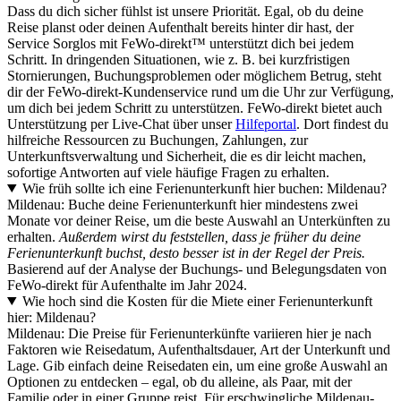
Dass du dich sicher fühlst ist unsere Priorität. Egal, ob du deine
Reise planst oder deinen Aufenthalt bereits hinter dir hast, der
Service Sorglos mit FeWo-direkt™ unterstützt dich bei jedem
Schritt. In dringenden Situationen, wie z. B. bei kurzfristigen
Stornierungen, Buchungsproblemen oder möglichem Betrug, steht
dir der FeWo-direkt-Kundenservice rund um die Uhr zur Verfügung,
um dich bei jedem Schritt zu unterstützen. FeWo-direkt bietet auch
Unterstützung per Live-Chat über unser
Hilfeportal
. Dort findest du
hilfreiche Ressourcen zu Buchungen, Zahlungen, zur
Unterkunftsverwaltung und Sicherheit, die es dir leicht machen,
sofortige Antworten auf viele häufige Fragen zu erhalten.
Wie früh sollte ich eine Ferienunterkunft hier buchen: Mildenau?
Mildenau: Buche deine Ferienunterkunft hier mindestens zwei
Monate vor deiner Reise, um die beste Auswahl an Unterkünften zu
erhalten.
Außerdem wirst du feststellen, dass je früher du deine
Ferienunterkunft buchst, desto besser ist in der Regel der Preis.
Basierend auf der Analyse der Buchungs- und Belegungsdaten von
FeWo-direkt für Aufenthalte im Jahr 2024.
Wie hoch sind die Kosten für die Miete einer Ferienunterkunft
hier: Mildenau?
Mildenau: Die Preise für Ferienunterkünfte variieren hier je nach
Faktoren wie Reisedatum, Aufenthaltsdauer, Art der Unterkunft und
Lage. Gib einfach deine Reisedaten ein, um eine große Auswahl an
Optionen zu entdecken – egal, ob du alleine, als Paar, mit der
Familie oder in einer Gruppe reist. Für erschwingliche Mildenau-