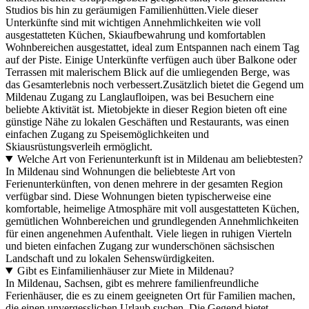
Studios bis hin zu geräumigen Familienhütten.Viele dieser
Unterkünfte sind mit wichtigen Annehmlichkeiten wie voll
ausgestatteten Küchen, Skiaufbewahrung und komfortablen
Wohnbereichen ausgestattet, ideal zum Entspannen nach einem Tag
auf der Piste. Einige Unterkünfte verfügen auch über Balkone oder
Terrassen mit malerischem Blick auf die umliegenden Berge, was
das Gesamterlebnis noch verbessert.Zusätzlich bietet die Gegend um
Mildenau Zugang zu Langlaufloipen, was bei Besuchern eine
beliebte Aktivität ist. Mietobjekte in dieser Region bieten oft eine
günstige Nähe zu lokalen Geschäften und Restaurants, was einen
einfachen Zugang zu Speisemöglichkeiten und
Skiausrüstungsverleih ermöglicht.
Welche Art von Ferienunterkunft ist in Mildenau am beliebtesten?
In Mildenau sind Wohnungen die beliebteste Art von
Ferienunterkünften, von denen mehrere in der gesamten Region
verfügbar sind. Diese Wohnungen bieten typischerweise eine
komfortable, heimelige Atmosphäre mit voll ausgestatteten Küchen,
gemütlichen Wohnbereichen und grundlegenden Annehmlichkeiten
für einen angenehmen Aufenthalt. Viele liegen in ruhigen Vierteln
und bieten einfachen Zugang zur wunderschönen sächsischen
Landschaft und zu lokalen Sehenswürdigkeiten.
Gibt es Einfamilienhäuser zur Miete in Mildenau?
In Mildenau, Sachsen, gibt es mehrere familienfreundliche
Ferienhäuser, die es zu einem geeigneten Ort für Familien machen,
die einen unvergesslichen Urlaub suchen. Die Gegend bietet