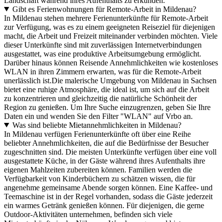
Landschaft während ihres Aufenthalts zu erkunden.
Gibt es Ferienwohnungen für Remote-Arbeit in Mildenau?
In Mildenau stehen mehrere Ferienunterkünfte für Remote-Arbeit
zur Verfügung, was es zu einem geeigneten Reiseziel für diejenigen
macht, die Arbeit und Freizeit miteinander verbinden möchten. Viele
dieser Unterkünfte sind mit zuverlässigen Internetverbindungen
ausgestattet, was eine produktive Arbeitsumgebung ermöglicht.
Darüber hinaus können Reisende Annehmlichkeiten wie kostenloses
WLAN in ihren Zimmern erwarten, was für die Remote-Arbeit
unerlässlich ist.Die malerische Umgebung von Mildenau in Sachsen
bietet eine ruhige Atmosphäre, die ideal ist, um sich auf die Arbeit
zu konzentrieren und gleichzeitig die natürliche Schönheit der
Region zu genießen. Um Ihre Suche einzugrenzen, geben Sie Ihre
Daten ein und wenden Sie den Filter "WLAN" auf Vrbo an.
Was sind beliebte Mietannehmlichkeiten in Mildenau?
In Mildenau verfügen Ferienunterkünfte oft über eine Reihe
beliebter Annehmlichkeiten, die auf die Bedürfnisse der Besucher
zugeschnitten sind. Die meisten Unterkünfte verfügen über eine voll
ausgestattete Küche, in der Gäste während ihres Aufenthalts ihre
eigenen Mahlzeiten zubereiten können. Familien werden die
Verfügbarkeit von Kinderbüchern zu schätzen wissen, die für
angenehme gemeinsame Abende sorgen können. Eine Kaffee- und
Teemaschine ist in der Regel vorhanden, sodass die Gäste jederzeit
ein warmes Getränk genießen können. Für diejenigen, die gerne
Outdoor-Aktivitäten unternehmen, befinden sich viele