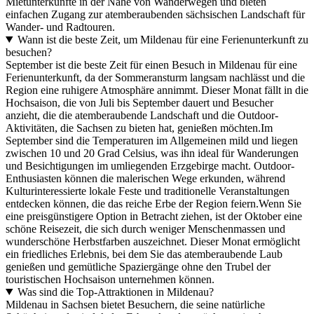
Mietunterkünfte in der Nähe von Wanderwegen und bieten
einfachen Zugang zur atemberaubenden sächsischen Landschaft für
Wander- und Radtouren.
Wann ist die beste Zeit, um Mildenau für eine Ferienunterkunft zu
besuchen?
September ist die beste Zeit für einen Besuch in Mildenau für eine
Ferienunterkunft, da der Sommeransturm langsam nachlässt und die
Region eine ruhigere Atmosphäre annimmt. Dieser Monat fällt in die
Hochsaison, die von Juli bis September dauert und Besucher
anzieht, die die atemberaubende Landschaft und die Outdoor-
Aktivitäten, die Sachsen zu bieten hat, genießen möchten.Im
September sind die Temperaturen im Allgemeinen mild und liegen
zwischen 10 und 20 Grad Celsius, was ihn ideal für Wanderungen
und Besichtigungen im umliegenden Erzgebirge macht. Outdoor-
Enthusiasten können die malerischen Wege erkunden, während
Kulturinteressierte lokale Feste und traditionelle Veranstaltungen
entdecken können, die das reiche Erbe der Region feiern.Wenn Sie
eine preisgünstigere Option in Betracht ziehen, ist der Oktober eine
schöne Reisezeit, die sich durch weniger Menschenmassen und
wunderschöne Herbstfarben auszeichnet. Dieser Monat ermöglicht
ein friedliches Erlebnis, bei dem Sie das atemberaubende Laub
genießen und gemütliche Spaziergänge ohne den Trubel der
touristischen Hochsaison unternehmen können.
Was sind die Top-Attraktionen in Mildenau?
Mildenau in Sachsen bietet Besuchern, die seine natürliche