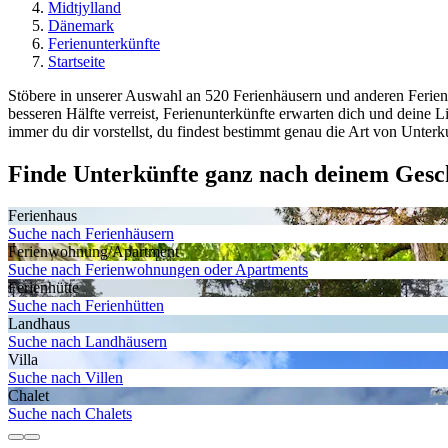
Midtjylland
Dänemark
Ferienunterkünfte
Startseite
Stöbere in unserer Auswahl an 520 Ferienhäusern und anderen Ferienu
besseren Hälfte verreist, Ferienunterkünfte erwarten dich und dei
immer du dir vorstellst, du findest bestimmt genau die Art von Unterku
Finde Unterkünfte ganz nach deinem Ges
Ferienhaus
Suche nach Ferienhäusern
Ferienwohnung/Apartment
Suche nach Ferienwohnungen oder Apartments
Ferienhütte
Suche nach Ferienhütten
Landhaus
Suche nach Landhäusern
Villa
Suche nach Villen
Chalet
Suche nach Chalets