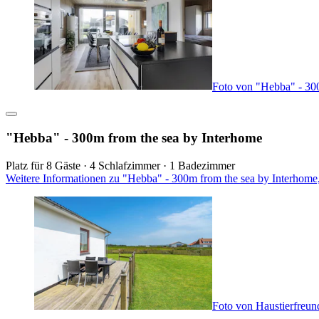
Foto von "Hebba" - 30
"Hebba" - 300m from the sea by Interhome
Platz für 8 Gäste · 4 Schlafzimmer · 1 Badezimmer
Weitere Informationen zu "Hebba" - 300m from the sea by Interhome
Foto von Haustierfreun