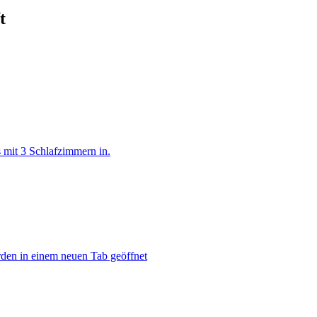
t
mit 3 Schlafzimmern in.
rden in einem neuen Tab geöffnet