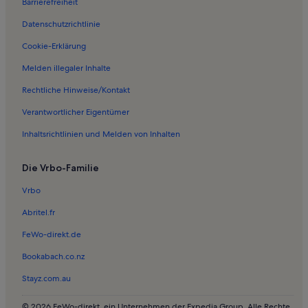
Barrierefreiheit
Ferienwohnungen in São Jorge
Datenschutzrichtlinie
Ferienwohnungen in Pirenopolis Centro
Ferienwohnungen in Santo Antônio do Descoberto
Cookie-Erklärung
Ferienwohnungen in Anapolis
Melden illegaler Inhalte
Ferienwohnungen in Pirenópolis
Rechtliche Hinweise/Kontakt
Ferienunterkünfte in Strandnähe nahe Pireneus Staatspark
Verantwortlicher Eigentümer
Inhaltsrichtlinien und Melden von Inhalten
Die Vrbo-Familie
Vrbo
Abritel.fr
FeWo-direkt.de
Bookabach.co.nz
Stayz.com.au
© 2026 FeWo-direkt, ein Unternehmen der Expedia Group. Alle Rechte