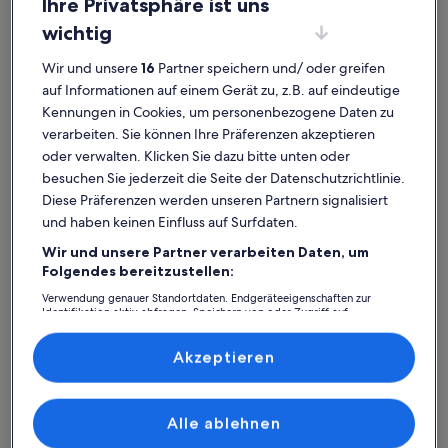
Ihre Privatsphäre ist uns
wichtig
Wir und unsere
16
Partner speichern und/ oder greifen
auf Informationen auf einem Gerät zu, z.B. auf eindeutige
Alto Paraíso de Goiás
Ferienunterkünfte nahe Praça Boa Vista
Kennungen in Cookies, um personenbezogene Daten zu
verarbeiten. Sie können Ihre Präferenzen akzeptieren
Wähle die perfekte Ferienunterkunft, von der Praça Boa Vista nicht
oder verwalten. Klicken Sie dazu bitte unten oder
weit entfernt ist. Ferienhäuser und -wohnungen bieten dir und
besuchen Sie jederzeit die Seite der Datenschutzrichtlinie.
deinen Freunden, deiner Familie oder auch deinen Haustieren eine
Diese Präferenzen werden unseren Partnern signalisiert
Reihe toller Annehmlichkeiten, wie z. B. einen Whirpool und Garten.
Und auch wenn du nach Raucheroptionen oder barrierearmen
und haben keinen Einfluss auf Surfdaten.
Optionen suchst, wirst du bei uns bestimmt fündig.
Wir und unsere Partner verarbeiten Daten, um
Folgendes bereitzustellen:
Verwendung genauer Standortdaten. Endgeräteeigenschaften zur
Identifikation aktiv abfragen. Speichern von oder Zugriff auf
Finde Unterkünfte ganz nach deinem
Informationen auf einem Endgerät. Personalisierte Werbung und
Geschmack
Inhalte, Messung von Werbeleistung und der Performance von Inhalten,
Zielgruppenforschung sowie Entwicklung und Verbesserung von
Akzeptieren
Angeboten.
Suche nach Ferienhäusern
Suche nach Ferienwohnungen oder 
Suche nach 
Liste der Partner (Lieferanten)
Alle ablehnen