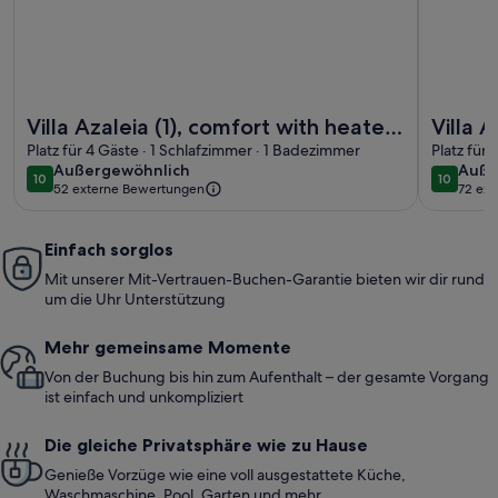
Weitere Infos zu Villa Azaleia (1), comfort with heated pool
Weitere In
Villa Azaleia (1), comfort with heated
Villa 
pool
Platz für 4 Gäste · 1 Schlafzimmer · 1 Badezimmer
Platz für
außergewöhnlich
auße
Außergewöhnlich
Auße
10
10
10 von 10
10 von 1
52 externe Bewertungen
72 ex
Einfach sorglos
Mit unserer Mit-Vertrauen-Buchen-Garantie bieten wir dir rund
um die Uhr Unterstützung
Mehr gemeinsame Momente
Von der Buchung bis hin zum Aufenthalt – der gesamte Vorgang
ist einfach und unkompliziert
Die gleiche Privatsphäre wie zu Hause
Genieße Vorzüge wie eine voll ausgestattete Küche,
Waschmaschine, Pool, Garten und mehr