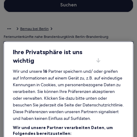
Suchen
Bernau bei Berlin
Ferienunterkünfte nahe Brandenburgklinik Berlin-Brandenburg
Wenn du deinen Aufenthalt nahe Brandenburgklinik Berlin-
Ihre Privatsphäre ist uns
Brandenburg verbringen möchtest, stöbere durch unsere
wichtig
Ferienunterkünfte und finde die perfekte Ausgangsbasis. Egal, mit
wem du deine Ferienunterkunft buchst, ob mit Familie, Freunden
Wir und unsere
16
Partner speichern und/ oder greifen
oder deiner treuen Fellnase, du wirst die Ausstattung finden, die du
auf Informationen auf einem Gerät zu, z.B. auf eindeutige
suchst, und sogar mehr. Was alles so dazugehört? Beispielsweise
Klimaanlage und ein Fernseher. Was auch immer du dir vorstellst, in
Kennungen in Cookies, um personenbezogene Daten zu
nur wenigen Klicks kannst du die Unterkunft buchen, die allen
verarbeiten. Sie können Ihre Präferenzen akzeptieren
zusagt und jedermanns Erwartungen gerecht wird – das Angebot
oder verwalten. Klicken Sie dazu bitte unten oder
bei uns ist vielfältig und umfasst Häuser, die über barrierarme
besuchen Sie jederzeit die Seite der Datenschutzrichtlinie.
Optionen verfügen oder geeignet für Nichtraucher sind.
Diese Präferenzen werden unseren Partnern signalisiert
und haben keinen Einfluss auf Surfdaten.
Ferienunterkünfte mit Wochenrabatten –
Wir und unsere Partner verarbeiten Daten, um
Brandenburgklinik Berlin-Brandenburg
Folgendes bereitzustellen: