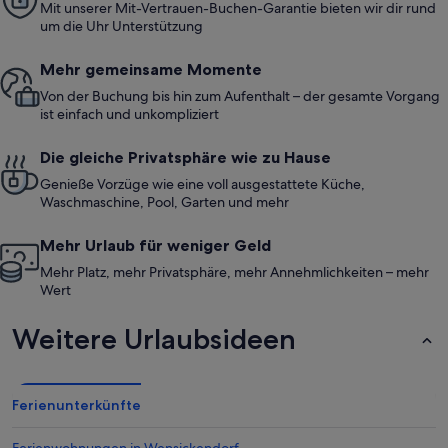
Mit unserer Mit-Vertrauen-Buchen-Garantie bieten wir dir rund
und hat abends dennoch Geschirr und co! Für uns als Familie
um die Uhr Unterstützung
war das schon purer Luxus. Wir haben alle geschlafen wie auf
Federn. Tief und fest. Parken war mit 2 Autos problemlos
möglich. Abends konnte man gemütlich draußen sitzen; die
Mehr gemeinsame Momente
Kinder hatten viel Grün um sich herum . Es störte sich auch
niemand an der Lautstärke wenn sie tobten. Wir würden
Von der Buchung bis hin zum Aufenthalt – der gesamte Vorgang
jederzeit wieder kommen!!!
ist einfach und unkompliziert
Die gleiche Privatsphäre wie zu Hause
Genieße Vorzüge wie eine voll ausgestattete Küche,
Waschmaschine, Pool, Garten und mehr
Mehr Urlaub für weniger Geld
Mehr Platz, mehr Privatsphäre, mehr Annehmlichkeiten – mehr
Wert
Weitere Urlaubsideen
Ferienunterkünfte