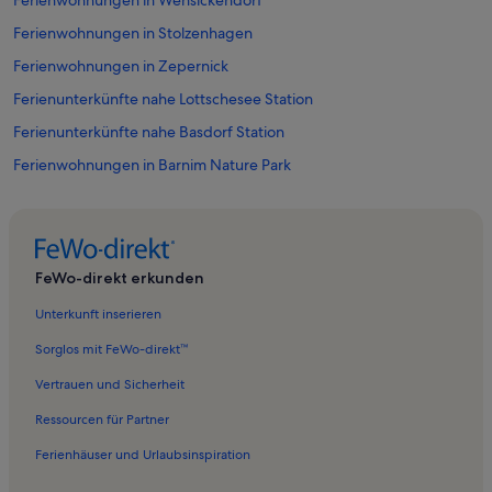
Ferienwohnungen in Wensickendorf
Ferienwohnungen in Stolzenhagen
Ferienwohnungen in Zepernick
Ferienunterkünfte nahe Lottschesee Station
Ferienunterkünfte nahe Basdorf Station
Ferienwohnungen in Barnim Nature Park
Ferienwohnungen in Prenden
Ferienwohnungen in Lanke
Ferienunterkünfte nahe Klosterfelde Station
FeWo-direkt erkunden
Ferienwohnungen in Rahmersee
Unterkunft inserieren
Ferienwohnungen in Strandbad Wandlitzsee
Sorglos mit FeWo-direkt™
Ferienwohnungen in Badestelle Summter See
Vertrauen und Sicherheit
Ferienwohnungen in Badestrand am Liepnitzsee
Ressourcen für Partner
Ferienunterkünfte nahe Zühlsdorf Station
Ferienhäuser und Urlaubsinspiration
Ferienwohnungen in Panketal