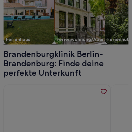
Ferienhaus
Ferienwohnung/Apartment
Ferienhütt
Brandenburgklinik Berlin-
Brandenburg: Finde deine
perfekte Unterkunft
Weitere Infos zu kleiner, preiswerter Bungalow / Unterkunft
Weitere I