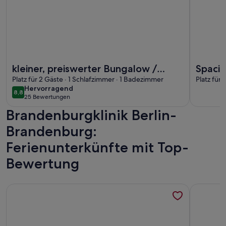
Weitere Infos zu kleiner, preiswerter Bungalow / Unterkunft
Weitere I
kleiner, preiswerter Bungalow /
Spaci
Unterkunft in der Nähe v Berlin S-
Platz für 2 Gäste · 1 Schlafzimmer · 1 Badezimmer
Centra
Platz für
hervorragend
Hervorragend
Bahn Anschluss
8,8
8,8 von 10
25 Bewertungen
(25
Brandenburgklinik Berlin-
bewertungen)
Brandenburg:
Ferienunterkünfte mit Top-
Bewertung
Weitere Infos zu Ferienhaus 'Schatz' mit privater Terrasse 
Weitere I