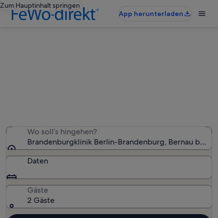
Zum Hauptinhalt springen
App herunterladen
Ferienunterkünfte nahe
Brandenburgklinik Berlin-
Brandenburg
Wir haben 1.391 Ferienunterkünfte gefunden. Bitte gib
deinen Reisezeitraum an, um die Verfügbarkeit zu
prüfen.
Wo soll’s hingehen?
Brandenburgklinik Berlin-Brandenburg, Bernau bei Be
Daten
Gäste
2 Gäste