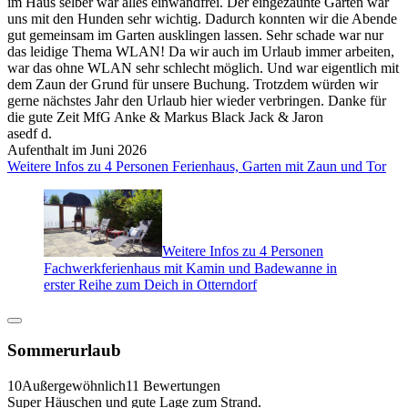
im Haus selber war alles einwandfrei. Der eingezäunte Garten war
uns mit den Hunden sehr wichtig. Dadurch konnten wir die Abende
gut gemeinsam im Garten ausklingen lassen. Sehr schade war nur
das leidige Thema WLAN! Da wir auch im Urlaub immer arbeiten,
war das ohne WLAN sehr schlecht möglich. Und war eigentlich mit
dem Zaun der Grund für unsere Buchung. Trotzdem würden wir
gerne nächstes Jahr den Urlaub hier wieder verbringen. Danke für
die gute Zeit MfG Anke & Markus Black Jack & Jaron
asedf d.
Aufenthalt im Juni 2026
Weitere Infos zu 4 Personen Ferienhaus, Garten mit Zaun und Tor
Weitere Infos zu 4 Personen
Fachwerkferienhaus mit Kamin und Badewanne in
erster Reihe zum Deich in Otterndorf
Sommerurlaub
10
Außergewöhnlich
11 Bewertungen
Super Häuschen und gute Lage zum Strand.