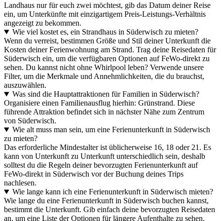
Landhaus nur für euch zwei möchtest, gib das Datum deiner Reise
ein, um Unterkünfte mit einzigartigem Preis-Leistungs-Verhältnis
angezeigt zu bekommen.
Wie viel kostet es, ein Strandhaus in Süderwisch zu mieten?
Wenn du verreist, bestimmen Größe und Stil deiner Unterkunft die
Kosten deiner Ferienwohnung am Strand. Trag deine Reisedaten für
Süderwisch ein, um die verfügbaren Optionen auf FeWo-direkt zu
sehen. Du kannst nicht ohne Whirlpool leben? Verwende unsere
Filter, um die Merkmale und Annehmlichkeiten, die du brauchst,
auszuwählen.
Was sind die Hauptattraktionen für Familien in Süderwisch?
Organisiere einen Familienausflug hierhin: Grünstrand. Diese
führende Attraktion befindet sich in nächster Nähe zum Zentrum
von Süderwisch.
Wie alt muss man sein, um eine Ferienunterkunft in Süderwisch
zu mieten?
Das erforderliche Mindestalter ist üblicherweise 16, 18 oder 21. Es
kann von Unterkunft zu Unterkunft unterschiedlich sein, deshalb
solltest du die Regeln deiner bevorzugten Ferienunterkunft auf
FeWo-direkt in Süderwisch vor der Buchung deines Trips
nachlesen.
Wie lange kann ich eine Ferienunterkunft in Süderwisch mieten?
Wie lange du eine Ferienunterkunft in Süderwisch buchen kannst,
bestimmt die Unterkunft. Gib einfach deine bevorzugten Reisedaten
an, um eine Liste der Optionen für längere Aufenthalte zu sehen.