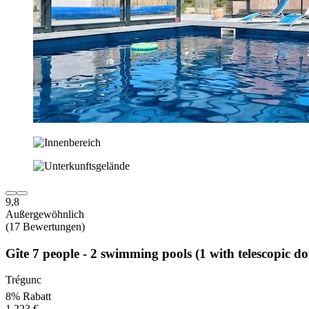
9,8
Außergewöhnlich
(17 Bewertungen)
Gîte 7 people - 2 swimming pools (1 with telescopic d
Trégunc
8% Rabatt
1.223 €