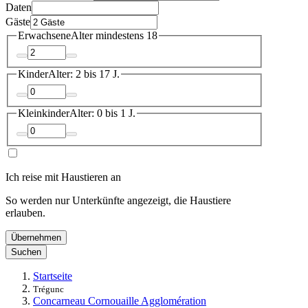
Daten
Gäste
Erwachsene
Alter mindestens 18
Kinder
Alter: 2 bis 17 J.
Kleinkinder
Alter: 0 bis 1 J.
Ich reise mit Haustieren an
So werden nur Unterkünfte angezeigt, die Haustiere
erlauben.
Übernehmen
Suchen
Startseite
Trégunc
Concarneau Cornouaille Agglomération