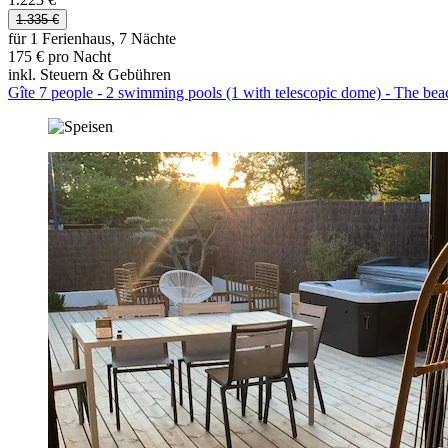
1.335 €
für 1 Ferienhaus, 7 Nächte
175 € pro Nacht
inkl. Steuern & Gebühren
Gîte 7 people - 2 swimming pools (1 with telescopic dome) - The bea