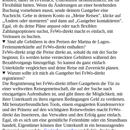
Flexibilität bieten. Wenn du Änderungen an einer bestehenden
Buchung vornehmen musst, sende deinem Gastgeber eine
Nachricht. Gehe in deinem Konto zu „Meine Reisen", klicke auf
„Ändern oder stornieren" und dann auf „Gastgeber kontaktieren".
Egal, ob du deine Pläne anpasst oder nach flexiblen
Zahlungsoptionen suchst, FeWo-direkt macht es einfach, mit
Vertrauen zu buchen.
Sind alle Gebühren in den Preisen der Marina de Lagos-
Ferienunterkünfte auf FeWo-direkt enthalten?
FeWo-direkt zeigt die Preise direkt an, sobald du mit der Suche
beginnst. Es werden keine versteckten Gebühren während des
Bezahlvorgangs hinzugefügt. So kannst du ganz einfach
Unterkünfte vergleichen und deine Reise mit Zuversicht planen.
Warum sollte ich mich als Gastgeber bei FeWo-direkt
registrieren?
Die Registrierung bei FeWo-direkt öffnet Gastgebern die Tür zu
einer weltweiten Reisegemeinschaft, die auf der Suche nach
einzigartigen Aufenthalten ist, und gibt ihnen die Möglichkeit, mit
ihrer Unterkunft zu ihren eigenen Bedingungen Geld zu verdienen.
Mit benutzerfreundlichen Tools, einem engagierten Kundenservice
und der Präsenz auf den wichtigsten Reisewebsites macht FeWo-
direkt das Inserieren, das Verwalten und den Erfolg ganz einfach.
Egal, ob es sich um eine gemütliche Ferienhütte oder ein Strandhaus
handelt, Eigentümer können ihre Unterkunft in ein herausragendes