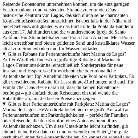
Reisende Bootstouren unternehmen können, um die einzigartigen
Felsformationen und versteckten Strände zu erkunden.Das
historische Zentrum von Lagos, das sich durch seine charmanten
Kopfsteinpflasterstraßen auszeichnet, ist ebenfalls in der Nähe und
bietet Sehenswürdigkeiten wie das Fort Forte da Ponta da Bandeira
aus dem 17. Jahrhundert und die wunderschöne Igreja de Santo
António. Für Strandliebhaber sind Praia Dona Ana und Meia Praia
leicht erreichbar und bieten goldenen Sand und kristallklares Wasser,
ideal zum Sonnenbaden und für Wassersportarten.
Gibt es Rabatte für Ferienunterkünfte hier: Marina de Lagos?
Auf FeWo-direkt findest du großartige Rabatte auf Marina de
Lagos-Ferienunterkünfte, einschließlich Sonderpreise für neue
Inserate und Ersparnisse für wöchentliche oder monatliche
Aufenthalte mit Top-Annehmlichkeiten wie Pool oder Parkplatz. Es
gibt verschiedene Rabatte für Last-minute-Buchungen und auch für
Frühbucher. Das Beste daran ist, dass du keinen Rabattcode
benötigst – gib einfach deine Reisedaten ein und wende die
Rabattfilter an, um die besten Preise anzuzeigen.
Gibt es hier Ferienunterkünfte mit Parkplatz: Marina de Lagos?
Marina de Lagos : FeWo-direkt bietet hier eine große Auswahl an
Ferienunterkünften mit Parkmöglichkeiten – perfekt für Familien
oder Reisende, die den Komfort eines Autos während ihres
Aufenthalts schätzen. Um diese Unterkünfte leicht zu finden, gib
einfach deine Reisedaten ein und verwende den Filter „Parkplatz
verfügbar" unter den Annehmlichkeiten. So kannst du schnell und