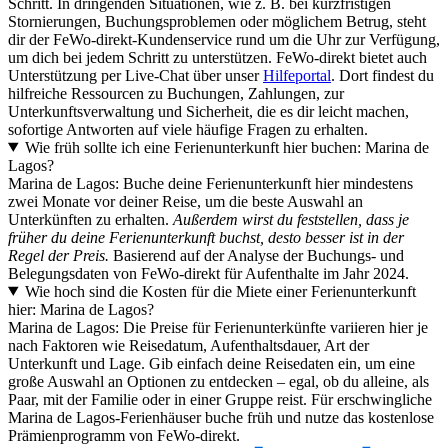
Schritt. In dringenden Situationen, wie z. B. bei kurzfristigen
Stornierungen, Buchungsproblemen oder möglichem Betrug, steht
dir der FeWo-direkt-Kundenservice rund um die Uhr zur Verfügung,
um dich bei jedem Schritt zu unterstützen. FeWo-direkt bietet auch
Unterstützung per Live-Chat über unser
Hilfeportal
. Dort findest du
hilfreiche Ressourcen zu Buchungen, Zahlungen, zur
Unterkunftsverwaltung und Sicherheit, die es dir leicht machen,
sofortige Antworten auf viele häufige Fragen zu erhalten.
Wie früh sollte ich eine Ferienunterkunft hier buchen: Marina de
Lagos?
Marina de Lagos: Buche deine Ferienunterkunft hier mindestens
zwei Monate vor deiner Reise, um die beste Auswahl an
Unterkünften zu erhalten.
Außerdem wirst du feststellen, dass je
früher du deine Ferienunterkunft buchst, desto besser ist in der
Regel der Preis.
Basierend auf der Analyse der Buchungs- und
Belegungsdaten von FeWo-direkt für Aufenthalte im Jahr 2024.
Wie hoch sind die Kosten für die Miete einer Ferienunterkunft
hier: Marina de Lagos?
Marina de Lagos: Die Preise für Ferienunterkünfte variieren hier je
nach Faktoren wie Reisedatum, Aufenthaltsdauer, Art der
Unterkunft und Lage. Gib einfach deine Reisedaten ein, um eine
große Auswahl an Optionen zu entdecken – egal, ob du alleine, als
Paar, mit der Familie oder in einer Gruppe reist. Für erschwingliche
Marina de Lagos-Ferienhäuser buche früh und nutze das kostenlose
Prämienprogramm von FeWo-direkt.