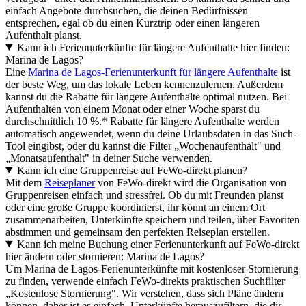
einfach Angebote durchsuchen, die deinen Bedürfnissen
entsprechen, egal ob du einen Kurztrip oder einen längeren
Aufenthalt planst.
Kann ich Ferienunterkünfte für längere Aufenthalte hier finden:
Marina de Lagos?
Eine
Marina de Lagos-Ferienunterkunft für längere Aufenthalte
ist
der beste Weg, um das lokale Leben kennenzulernen. Außerdem
kannst du die Rabatte für längere Aufenthalte optimal nutzen. Bei
Aufenthalten von einem Monat oder einer Woche sparst du
durchschnittlich 10 %.* Rabatte für längere Aufenthalte werden
automatisch angewendet, wenn du deine Urlaubsdaten in das Such-
Tool eingibst, oder du kannst die Filter „Wochenaufenthalt" und
„Monatsaufenthalt" in deiner Suche verwenden.
Kann ich eine Gruppenreise auf FeWo-direkt planen?
Mit dem
Reiseplaner
von FeWo-direkt wird die Organisation von
Gruppenreisen einfach und stressfrei. Ob du mit Freunden planst
oder eine große Gruppe koordinierst, ihr könnt an einem Ort
zusammenarbeiten, Unterkünfte speichern und teilen, über Favoriten
abstimmen und gemeinsam den perfekten Reiseplan erstellen.
Kann ich meine Buchung einer Ferienunterkunft auf FeWo-direkt
hier ändern oder stornieren: Marina de Lagos?
Um Marina de Lagos-Ferienunterkünfte mit kostenloser Stornierung
zu finden, verwende einfach FeWo-direkts praktischen Suchfilter
„Kostenlose Stornierung". Wir verstehen, dass sich Pläne ändern
können, daher ist es einfach, Unterkünfte herauszufiltern, die dir