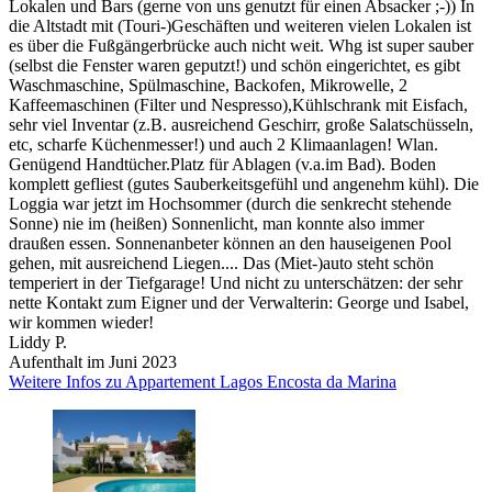
Lokalen und Bars (gerne von uns genutzt für einen Absacker ;-)) In
die Altstadt mit (Touri-)Geschäften und weiteren vielen Lokalen ist
es über die Fußgängerbrücke auch nicht weit. Whg ist super sauber
(selbst die Fenster waren geputzt!) und schön eingerichtet, es gibt
Waschmaschine, Spülmaschine, Backofen, Mikrowelle, 2
Kaffeemaschinen (Filter und Nespresso),Kühlschrank mit Eisfach,
sehr viel Inventar (z.B. ausreichend Geschirr, große Salatschüsseln,
etc, scharfe Küchenmesser!) und auch 2 Klimaanlagen! Wlan.
Genügend Handtücher.Platz für Ablagen (v.a.im Bad). Boden
komplett gefliest (gutes Sauberkeitsgefühl und angenehm kühl). Die
Loggia war jetzt im Hochsommer (durch die senkrecht stehende
Sonne) nie im (heißen) Sonnenlicht, man konnte also immer
draußen essen. Sonnenanbeter können an den hauseigenen Pool
gehen, mit ausreichend Liegen.... Das (Miet-)auto steht schön
temperiert in der Tiefgarage! Und nicht zu unterschätzen: der sehr
nette Kontakt zum Eigner und der Verwalterin: George und Isabel,
wir kommen wieder!
Liddy P.
Aufenthalt im Juni 2023
Weitere Infos zu Appartement Lagos Encosta da Marina