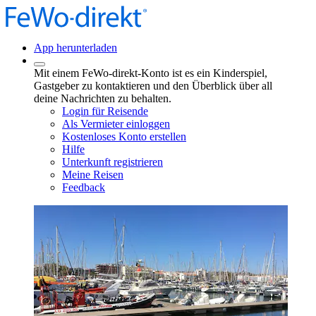
App herunterladen
Mit einem FeWo-direkt-Konto ist es ein Kinderspiel,
Gastgeber zu kontaktieren und den Überblick über all
deine Nachrichten zu behalten.
Login für Reisende
Als Vermieter einloggen
Kostenloses Konto erstellen
Hilfe
Unterkunft registrieren
Meine Reisen
Feedback