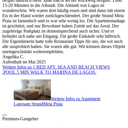
bergab natürlich mehr Spaß macht als der Rückweg bergauf :) und
15-20 Minuten in die Altstadt. Die Altstadt von Lagos ist
wunderschön. Wir waren dort häufig essen und sind dann mit einem
Eis in der Hand wieder zurückgeschlendert. Der große Strand Meia
Praia ist fantastisch und es war sehr wenig los. Die Apartmentanlage
ist geschützt, und nur Bewohner haben Zutritt auf das Areal. Der
zugehörige Parkplatz ist dementsprechend auch sicher. Und er
befindet sich nahe am Eingang. Für große Einkäufe sehr hilfreich.
Die Eigentümerin hatte tolle Restaurant Tipps für uns, die wir auch
alle ausprobiert hatten. Sie waren alle gut. Wir können dieses Objekt
uneingeschränkt weiterempfehlen.
Angelika C.
Aufenthalt im Mai 2025
Weitere Infos zu 1 BED APT. SEA AND BEACH VIEWS
.POOL.5 MIN WALK TO MARINA DE LAGOS.
Weitere Infos zu Apartment
Lagosam StrandMeia Praia
Premium-Gastgeber