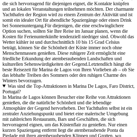
die sich hervorragend für diejenigen eignet, die Kontakte knüpfen
und an lokalen Veranstaltungen teilnehmen möchten. Der charmante
Yachthafen der Region wird zu einem Zentrum der Aktivität und ist
somit ein idealer Ort für abendliche Spaziergänge oder einen Drink
bei Sonnenuntergang.Für diejenigen, die eine erschwinglichere
Option suchen, sollten Sie Ihre Reise im Januar planen, wenn die
Kosten für Ferienunterkünfte tendenziell niedriger sind. Obwohl das
Wetter kühler ist und durchschnittlich 10 bis 15 Grad Celsius
beträgt, können Sie die Schönheit der Küste immer noch ohne
Menschenmassen genießen. Diese ruhigere Zeit ermöglicht eine
friedliche Erkundung der atemberaubenden Landschaften und
kulturellen Sehenswürdigkeiten der Gegend.Letztendlich hängt die
beste Reisezeit für Marina de Lagos von Ihren Vorlieben ab – ob Sie
das lebhafte Treiben des Sommers oder den ruhigen Charme des
Winters bevorzugen.
Was sind die Top-Attraktionen in Marina De Lagos, Faro District,
Portugal?
In Marina de Lagos können Besucher eine Reihe von Attraktionen
genießen, die die natürliche Schönheit und die lebendige
Atmosphäre der Gegend hervorheben. Der Yachthafen selbst ist ein
zentraler Anziehungspunkt und bietet eine malerische Umgebung
mit zahlreichen Restaurants, Bars und Geschäften, die sich
hervorragend eignen, um das Küstenflair zu genießen. Nur einen
kurzen Spaziergang entfernt liegt die atemberaubende Ponta da
Piedade mit ihren atemberaubenden Klippen und Grotten, wo