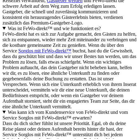
Reiseziel verwandeln,
Gastgeber werden
und FeWo-direkt die
schwere Arbeit auf dem Weg zum Erfolg erledigen lassen.
Gastgeber, die schnell und zuverlässig kommunizieren und
konsistent ein herausragendes Gästeerlebnis bieten, verdienen
zusätzlich das Premium-Gastgeber-Logo.
Was ist FeWo-direkt™ und wie funktioniert es?
FeWo-direkt hat es sich zur Aufgabe gemacht, den Gästen zu helfen,
sich zu entspannen, wieder mehr Zeit miteinander zu verbringen und
die kostbare gemeinsame Zeit zu genießen. Wenn du über den
Service
Sorglos mit FeWo-direkt™
buchst, hast du die Gewissheit,
dass du geschützt bist und dass wir unser Bestes tun werden, um das
Problem zu lösen, falls etwas schiefgeht. Wenn ein wichtiges
Problem auftaucht, das dein Gastgeber nicht beheben kann, helfen
wir dir, es zu lösen, eine ähnliche Unterkunft zu finden oder
gegebenenfalls deine Buchung zu erstatten. Das ist unser
Versprechen. Wenn sich eine Unterkunft erheblich von ihrem Inserat
unterscheidet, vermitteln wir dir eine neue Unterkunft, die deinen
Bedürfnissen entspricht, oder wenn ein Gastgeber vor deinem
Aufenthalt storniert, steht dir ein engagiertes Team zur Seite, das dir
eine ähnliche Unterkunft vermittelt.
Was kann ich vom Kundenservice von FeWo-direkt und vom
Service Sorglos mit FeWo-direkt™ erwarten?
Dass du dich sicher fühlst ist unsere Priorität. Egal, ob du deine
Reise planst oder deinen Aufenthalt bereits hinter dir hast, der
Service Sorglos mit FeWo-direkt™ unterstützt dich bei jedem