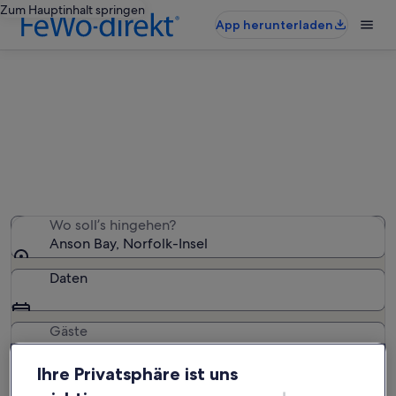
Zum Hauptinhalt springen
App herunterladen
Finde Ferienunterkünfte für
Familien nahe Anson Bay
Wir haben 14 Ferienunterkünfte für Familien gefunden –
gib deinen Reisezeitraum ein, um die Verfügbarkeit zu
prüfen
Wo soll’s hingehen?
Anson Bay, Norfolk-Insel
Daten
Gäste
2 Gäste
Ihre Privatsphäre ist uns
Suchen