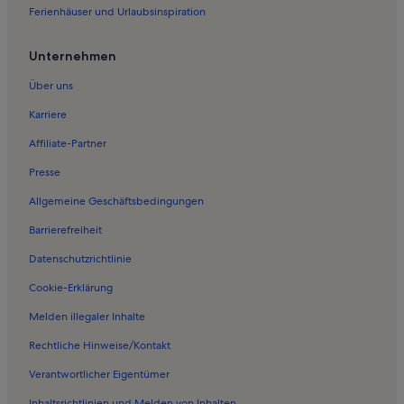
Ferienhäuser und Urlaubsinspiration
Ferienunterkünfte am See nahe Captain Cook Lookout
Unternehmen
Über uns
Karriere
Affiliate-Partner
Presse
Allgemeine Geschäftsbedingungen
Barrierefreiheit
Datenschutzrichtlinie
Cookie-Erklärung
Melden illegaler Inhalte
Rechtliche Hinweise/Kontakt
Verantwortlicher Eigentümer
Inhaltsrichtlinien und Melden von Inhalten