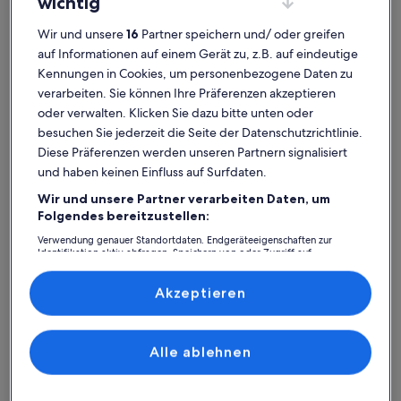
wichtig
Wir und unsere
16
Partner speichern und/ oder greifen
auf Informationen auf einem Gerät zu, z.B. auf eindeutige
Kennungen in Cookies, um personenbezogene Daten zu
Norfolk-Insel
Ferienunterkünfte für Familien nahe Anson Bay
verarbeiten. Sie können Ihre Präferenzen akzeptieren
Anson Bay: Finde deine perfekte
oder verwalten. Klicken Sie dazu bitte unten oder
besuchen Sie jederzeit die Seite der Datenschutzrichtlinie.
Unterkunft
Diese Präferenzen werden unseren Partnern signalisiert
und haben keinen Einfluss auf Surfdaten.
Weitere Infos zu Presidential, Hillside Ocean View Spa Villa 
Weitere I
Wir und unsere Partner verarbeiten Daten, um
Folgendes bereitzustellen:
Verwendung genauer Standortdaten. Endgeräteeigenschaften zur
Identifikation aktiv abfragen. Speichern von oder Zugriff auf
Informationen auf einem Endgerät. Personalisierte Werbung und
Inhalte, Messung von Werbeleistung und der Performance von Inhalten,
Zielgruppenforschung sowie Entwicklung und Verbesserung von
Akzeptieren
Angeboten.
Liste der Partner (Lieferanten)
Alle ablehnen