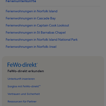
Ferienunterkünfte
Ferienwohnungen in Norfolk Island
Ferienwohnungen in Cascade Bay
Ferienwohnungen in Captain Cook Lookout
Ferienwohnungen in St Barnabas Chapel
Ferienwohnungen in Norfolk Island National Park
Ferienwohnungen in Norfolk-Insel
Ferienwohnungen in Royal Engineer's Office
Ferienwohnungen in Alte Militärkaserne
Ferienwohnungen in Point Ross Reserve
FeWo-direkt erkunden
Ferienwohnungen in Cockpit Waterfall
Unterkunft inserieren
Ferienwohnungen in Emily Bay Beach
Sorglos mit FeWo-direkt™
Ferienwohnungen in Burnt Pine
Vertrauen und Sicherheit
Ferienwohnungen in Phillip Island
Ressourcen für Partner
Ferienwohnungen in Ball Bay