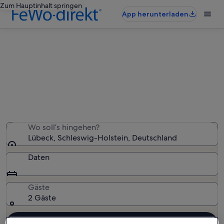
Zum Hauptinhalt springen
App herunterladen
Lübeck: Ferienunterkünfte in
Strandnähe
Wir haben 186 Ferienunterkünfte in Strandnähe
gefunden – gib deinen Reisezeitraum ein, um die
Verfügbarkeit zu prüfen
Wo soll’s hingehen?
Lübeck, Schleswig-Holstein, Deutschland
Daten
Gäste
2 Gäste
Suchen