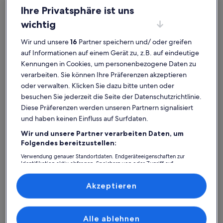
Ihre Privatsphäre ist uns
wichtig
Wir und unsere
16
Partner speichern und/ oder greifen
Schleswig-Holstein
Ferienunterkünfte in Strandnähe in Lübeck
auf Informationen auf einem Gerät zu, z.B. auf eindeutige
Lübeck: Entdecke
Kennungen in Cookies, um personenbezogene Daten zu
verarbeiten. Sie können Ihre Präferenzen akzeptieren
Ferienunterkünfte am Strand
oder verwalten. Klicken Sie dazu bitte unten oder
besuchen Sie jederzeit die Seite der Datenschutzrichtlinie.
Weitere Infos zu Familienfreundliches Ferienhaus auf dem Pr
Weitere I
Diese Präferenzen werden unseren Partnern signalisiert
und haben keinen Einfluss auf Surfdaten.
Wir und unsere Partner verarbeiten Daten, um
Folgendes bereitzustellen:
Verwendung genauer Standortdaten. Endgeräteeigenschaften zur
Identifikation aktiv abfragen. Speichern von oder Zugriff auf
Informationen auf einem Endgerät. Personalisierte Werbung und
Inhalte, Messung von Werbeleistung und der Performance von Inhalten,
Zielgruppenforschung sowie Entwicklung und Verbesserung von
Akzeptieren
Angeboten.
Liste der Partner (Lieferanten)
Alle ablehnen