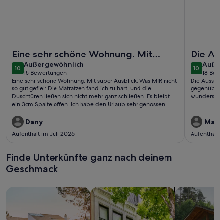
Weitere Infos zu 337 - Entspannen direkt am Meer
Weitere I
Eine sehr schöne Wohnung. Mit
Die Au
außergewöhnlich
auße
super Ausblick. Was MIR nicht so gut
Außergewöhnlich
unbesc
Auße
10
10
10 von 10
10 von 1
15 Bewertungen
18 Be
gefiel: Die Matratzen fand ic..
gegen
(15
(18
Eine sehr schöne Wohnung. Mit super Ausblick. Was MIR nicht
Die Aussich
bewertungen)
bewe
probie
so gut gefiel: Die Matratzen fand ich zu hart, und die
gegenüber 
Duschtüren ließen sich nicht mehr ganz schließen. Es bleibt
wundersch
ein 3cm Spalte offen. Ich habe den Urlaub sehr genossen.
Dany
Man
Aufenthalt im Juli 2026
Aufenthalt
Finde Unterkünfte ganz nach deinem
Geschmack
Suche nach Ferienhäusern
Suche nach Ferienwohnungen oder 
Suche nach 