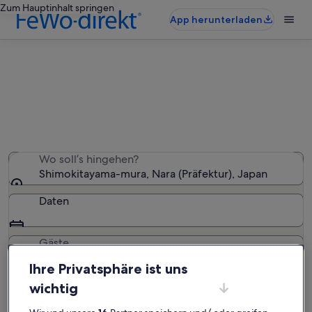
Zum Hauptinhalt springen
App herunterladen
Shimokitayama-mura: Häuser
Wir haben 2 Häuser gefunden – gib deinen
Reisezeitraum ein, um die Verfügbarkeit zu prüfen
Wo soll’s hingehen?
Shimokitayama-mura, Nara (Präfektur), Japan
Daten
Gäste
2 Gäste
Ihre Privatsphäre ist uns
wichtig
Suchen