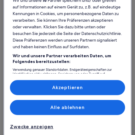
Wir und unsere
16
Partner speichern und/ oder greifen
auf Informationen auf einem Gerät zu, z.B. auf eindeutige
Kennungen in Cookies, um personenbezogene Daten zu
verarbeiten. Sie können Ihre Präferenzen akzeptieren
oder verwalten. Klicken Sie dazu bitte unten oder
Yoshino-gun
Häuser in Shimokitayama-mura
besuchen Sie jederzeit die Seite der Datenschutzrichtlinie.
Shimokitayama-mura: Entdecke
Diese Präferenzen werden unseren Partnern signalisiert
Ferienhäuser
und haben keinen Einfluss auf Surfdaten.
Wir und unsere Partner verarbeiten Daten, um
Folgendes bereitzustellen:
Weitere Infos zu Anglers Base Glamping Lodge 201 Glampin
Verwendung genauer Standortdaten. Endgeräteeigenschaften zur
Identifikation aktiv abfragen. Speichern von oder Zugriff auf
Informationen auf einem Endgerät. Personalisierte Werbung und
Inhalte, Messung von Werbeleistung und der Performance von Inhalten,
Zielgruppenforschung sowie Entwicklung und Verbesserung von
Akzeptieren
Angeboten.
Liste der Partner (Lieferanten)
Alle ablehnen
Zwecke anzeigen