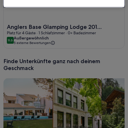
Weitere Infos zu Anglers Base Glamping Lodge 201 Glampin
Anglers Base Glamping Lodge 201
Glamping 1 nigh / Yoshino-gun Nara
Platz für 4 Gäste · 1 Schlafzimmer · 0+ Badezimmer
außergewöhnlich
Außergewöhnlich
9,6
9,6 von 10
5 externe Bewertungen
Finde Unterkünfte ganz nach deinem
Geschmack
Suche nach Ferienhäusern
Suche nach Ferienwohnungen oder 
Suche nach 