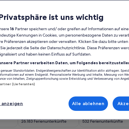
 Privatsphäre ist uns wichtig
nsere
16
Partner speichern und/ oder greifen auf Informationen auf ein
eindeutige Kennungen in Cookies, um personenbezogene Daten zu verarb
e Präferenzen akzeptieren oder verwalten. Klicken Sie dazu bitte unten
ie jederzeit die Seite der Datenschutzrichtlinie. Diese Präferenzen we
ignalisiert und haben keinen Einfluss auf Surfdaten.
unsere Partner verarbeiten Daten, um Folgendes bereitzustelle
eundliche Ferienunterkunft
enauer Standortdaten. Endgeräteeigenschaften zur Identifikation aktiv abfragen. Spei
Informationen auf einem Endgerät. Personalisierte Werbung und Inhalte, Messung von We
4 Ferienunterkünfte in Ostseebad Prerow. Wird in einem neue
en zu Nordseebad Burhave. 787 Ferienunterkünfte in Nordseeb
Weitere Informationen zu Ostseeküste. 26.183 Ferien
Weitere Informationen 
ance von Inhalten, Zielgruppenforschung sowie Entwicklung und Verbesserung von Ange
Partner (Lieferanten)
3
4
 anzeigen
Alle ablehnen
Akze
ave
Ostseeküste
Amsterdam (und
Umgebung)
26.183 Ferienunterkünfte
532 Ferienunterkünfte