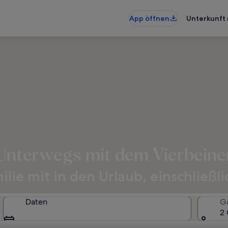
App öffnen
Unterkunft 
Unterwegs mit dem Vierbeine
ie mit in den Urlaub, einschließli
Daten
G
2 