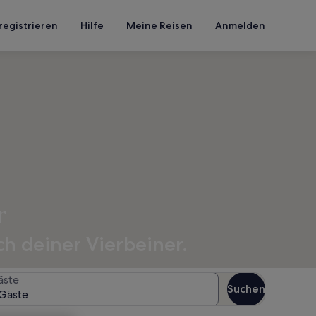
registrieren
Hilfe
Meine Reisen
Anmelden
r
ch deiner Vierbeiner.
äste
Suchen
Gäste