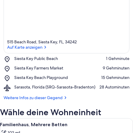
515 Beach Road, Siesta Key, FL, 34242
Auf Karte anzeigen
Place,
Siesta Key Public Beach
‪1 Gehminute‬
Siesta
Auf Karte anzeigen
Place,
Siesta Key Farmers Market
‪9 Gehminuten‬
Key
Siesta
Public
Place,
Siesta Key Beach Playground
‪15 Gehminuten‬
Key
Beach
Siesta
Farmers
Airport,
Sarasota, Florida (SRQ-Sarasota-Bradenton)
‪28 Autominuten‬
Key
Market
Sarasota,
Beach
Florida
Weitere Infos zu dieser Gegend
Playground
(SRQ-
Sarasota-
Wähle deine Wohneinheit
Bradenton)
Alle
Ein Schlafzimmer mit einem Bett, ein
20
Familienhaus, Mehrere Betten
Fotos
102 m²