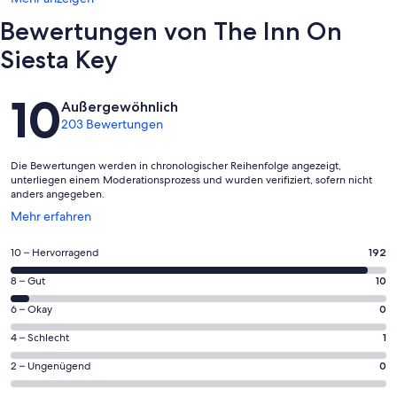
Bewertungen von The Inn On
Siesta Key
Bewertungen
10
Außergewöhnlich
203 Bewertungen
Die Bewertungen werden in chronologischer Reihenfolge angezeigt,
unterliegen einem Moderationsprozess und wurden verifiziert, sofern nicht
anders angegeben.
Wird
Mehr erfahren
in
einem
192
10 – Hervorragend
192
neuen
von
Fenster
10
8 – Gut
10
insgesamt
geöffnet
von
203
0
6 – Okay
0
insgesamt
Gästebewertungen
von
203
1
4 – Schlecht
1
haben
insgesamt
Gästebewertungen
von
eine
203
0
2 – Ungenügend
0
haben
insgesamt
Bewertung
Gästebewertungen
von
eine
203