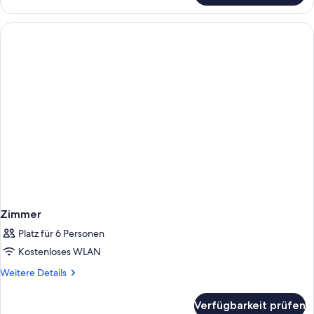
Zimmer
Platz für 6 Personen
Kostenloses WLAN
Weitere
Weitere Details
Details
für
Verfügbarkeit prüfen
Zimmer