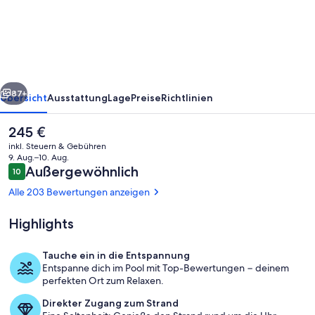
On
Siesta
Key
rück
Weiter
87+
Übersicht
Ausstattung
Lage
Preise
Richtlinien
Der
245 €
aktuelle
inkl. Steuern & Gebühren
Preis
9. Aug.–10. Aug.
beträgt
Bewertungen
Außergewöhnlich
10
10 von 10.
245 €.
Alle 203 Bewertungen anzeigen
Highlights
Wohnbereich
Tauche ein in die Entspannung
Entspanne dich im Pool mit Top-Bewertungen − deinem
perfekten Ort zum Relaxen.
Direkter Zugang zum Strand