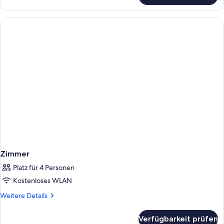
Zimmer
Platz für 4 Personen
Kostenloses WLAN
Weitere
Weitere Details
Details
für
Verfügbarkeit prüfen
Zimmer