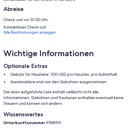
außerdem über Wasserkocher mit Kaffee-/Teezubehör und
Bügeleisen/Bügelbretter.
Abreise
Dieses Ferienhaus verfügt über folgendes Angebot: Außenpool
Check-out vor 10:00 Uhr
und Fahrradverleih (kostenlos).
Kontaktloser Check-out
Die unten aufgeführten Freizeitaktivitäten werden entweder vor
Alle Bestimmungen anzeigen
Ort oder in der Nähe angeboten. Es können dabei Gebühren
anfallen.
Wichtige Informationen
Optionale Extras
Gebühr für Haustiere: 100 USD pro Haustier, pro Aufenthalt
Assistenztiere sind von den Gebühren ausgenommen
Die oben aufgeführte Liste enthält vielleicht nicht alle
Informationen. Gebühren und Kautionen enthalten eventuell keine
Steuern und können sich ändern.
Wissenswertes
Unterkunftsnummer
9768901