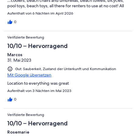
…coolers, beach chairs and umbrellas, beach towels, bicycles,
pool toys, beach toys, all there for renters to use at no cost! All
very clean and maintained. An ice machine is also there right
Aufenthalt von 6 Nächten im April 2026
beside the coolers. The pool area was very relaxing and clean as
well. Our unit was very updated and the kitchen had everything
0
we needed. There was a property manager on the premises
every day from nine to five if we needed anything or had any
Verifizierte Bewertung
questions. We couldn’t have asked for a better experience.
10/10 – Hervorragend
Marcos
31. Mai 2023
Gut: Sauberkeit, Zustand der Unterkunft und Kommunikation
Mit Google übersetzen
Location to everything was great
Aufenthalt von 3 Nächten im Mai 2023
0
Verifizierte Bewertung
10/10 – Hervorragend
Rosemarie