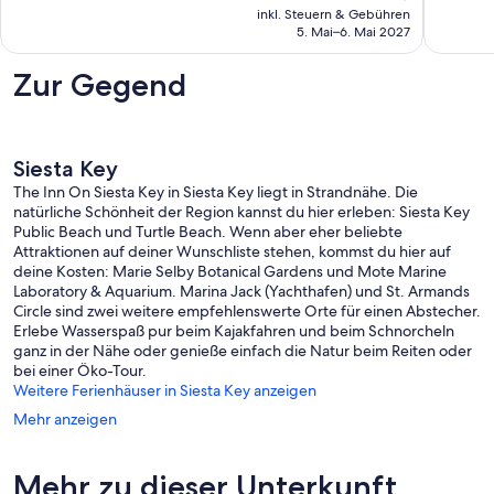
Preis
Siesta
inkl. Steuern & Gebühren
beträgt
Key
5. Mai–6. Mai 2027
269 €
Zur Gegend
Siesta Key
The Inn On Siesta Key in Siesta Key liegt in Strandnähe. Die
natürliche Schönheit der Region kannst du hier erleben: Siesta Key
Public Beach und Turtle Beach. Wenn aber eher beliebte
Attraktionen auf deiner Wunschliste stehen, kommst du hier auf
deine Kosten: Marie Selby Botanical Gardens und Mote Marine
Laboratory & Aquarium. Marina Jack (Yachthafen) und St. Armands
Circle sind zwei weitere empfehlenswerte Orte für einen Abstecher.
Erlebe Wasserspaß pur beim Kajakfahren und beim Schnorcheln
ganz in der Nähe oder genieße einfach die Natur beim Reiten oder
bei einer Öko-Tour.
Weitere Ferienhäuser in Siesta Key anzeigen
Mehr anzeigen
Mehr zu dieser Unterkunft