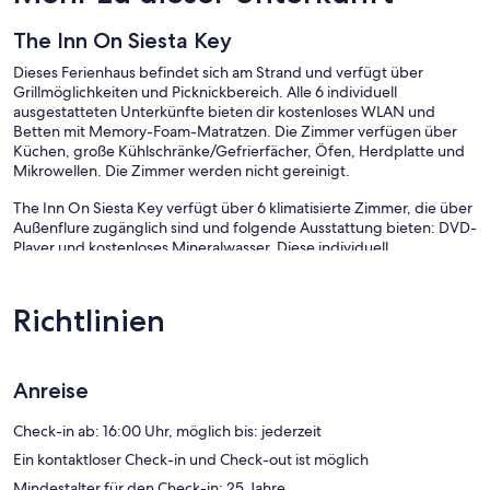
The Inn On Siesta Key
Dieses Ferienhaus befindet sich am Strand und verfügt über
Grillmöglichkeiten und Picknickbereich. Alle 6 individuell
ausgestatteten Unterkünfte bieten dir kostenloses WLAN und
Betten mit Memory-Foam-Matratzen. Die Zimmer verfügen über
Küchen, große Kühlschränke/Gefrierfächer, Öfen, Herdplatte und
Mikrowellen. Die Zimmer werden nicht gereinigt.
The Inn On Siesta Key verfügt über 6 klimatisierte Zimmer, die über
Außenflure zugänglich sind und folgende Ausstattung bieten: DVD-
Player und kostenloses Mineralwasser. Diese individuell
ausgestatteten und eingerichteten Unterkünfte bieten separate
Sitzecken. Die Betten in den Zimmern haben Memory-Foam-
Matratzen und hochwertige Bettwaren. Dieses Ferienhaus mit 3,5
Richtlinien
Sternen bietet Wohneinheiten mit Küchen, zu deren Ausstattung
große Kühlschränke/Gefrierfächer, Herdplatte, Mikrowelle und
Kochgeschirr/Geschirr/Besteck gehören. In den Bädern befinden
sich kostenlose Toilettenartikel und Haartrockner.
Anreise
Dieses Ferienhaus in Siesta Key bietet dir einen kostenlosen WLAN-
Zugang mit einer Geschwindigkeit von > 500 MBit/s (reicht für > 6
Check-in ab: 16:00 Uhr, möglich bis: jederzeit
Personen oder > 10 Geräte). In den Zimmern stehen 65-Zoll-Smart-
Ein kontaktloser Check-in und Check-out ist möglich
TVs mit Kabelempfang zur Verfügung. Alle Zimmer verfügen
Mindestalter für den Check-in: 25 Jahre