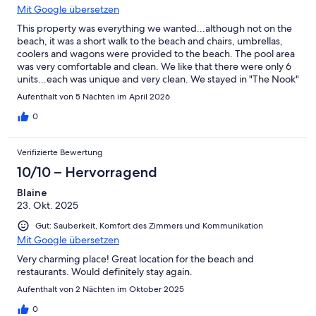
Mit Google übersetzen
This property was everything we wanted...although not on the
beach, it was a short walk to the beach and chairs, umbrellas,
coolers and wagons were provided to the beach. The pool area
was very comfortable and clean. We like that there were only 6
units...each was unique and very clean. We stayed in "The Nook"
which was perfect for our getaway.
Aufenthalt von 5 Nächten im April 2026
0
Verifizierte Bewertung
10/10 – Hervorragend
Blaine
23. Okt. 2025
Gut: Sauberkeit, Komfort des Zimmers und Kommunikation
Mit Google übersetzen
Very charming place! Great location for the beach and
restaurants. Would definitely stay again.
Aufenthalt von 2 Nächten im Oktober 2025
0