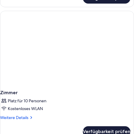
Apartment
Zimmer
Platz für 10 Personen
Kostenloses WLAN
Weitere
Weitere Details
Details
für
Verfügbarkeit prüfen
Zimmer