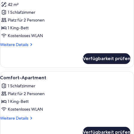
Bedroom
42 m²
1
für
Bath
1 Schlafzimmer
The
Nest,
Platz für 2 Personen
1
1 King-Bett
King
Kostenloses WLAN
Bedroom
Weitere
Weitere Details
1
Details
Bath
für
Verfügbarkeit prüfen
The
anzeigen
Nest,
1
Alle
Ein Schlafzimmer mit Bett, Deckenven
9
King
Comfort-Apartment
Fotos
Bedroom
1 Schlafzimmer
1
für
Bath
Platz für 2 Personen
Comfort-
Apartment
1 King-Bett
anzeigen
Kostenloses WLAN
Weitere
Weitere Details
Details
für
Verfügbarkeit prüfen
Comfort-