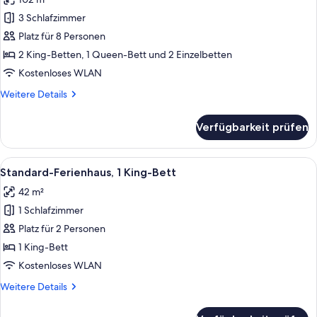
für
3 Schlafzimmer
Familienhaus,
Mehrere
Platz für 8 Personen
Betten
2 King-Betten, 1 Queen-Bett und 2 Einzelbetten
anzeigen
Kostenloses WLAN
Weitere
Weitere Details
Details
für
Verfügbarkeit prüfen
Familienhaus,
Mehrere
Betten
Alle
Zimmer
10
Standard-Ferienhaus, 1 King-Bett
Fotos
42 m²
für
1 Schlafzimmer
Standard-
Ferienhaus,
Platz für 2 Personen
1 King-
1 King-Bett
Bett
Kostenloses WLAN
anzeigen
Weitere
Weitere Details
Details
für