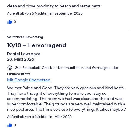
clean and close proximity to beach and restaurants
Aufenthalt von 6 Nächten im September 2025
0
Verifizierte Bewertung
10/10 – Hervorragend
Daniel Lawrence
28. März 2026
Gut: Sauberkeit, Check-in, Kommunikation und Genauigkeit des
Onlineauftritts
Mit Google übersetzen
We met Paige and Gabe. They are very gracious and kind hosts.
They have thought of everything to make your stay so
accommodating. The room we had was clean and the bed was
super comfortable. The grounds are very well maintained with a
nice pool area. The Inn is so close to everything. It takes maybe 7
minutes to get to all the restaurants and bars. The beach is very
Aufenthalt von 6 Nächten im März 2026
easy to get to as well. We recommend this place highly! Dan and
Tara
0