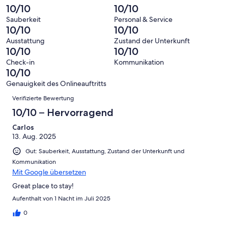
von
haben
insgesamt
10/10
10/10
Bewertung
Gästebewertungen
10
eine
203
von
haben
Sauberkeit
Personal & Service
-
Bewertung
Gästebewertungen
10/10
10/10
8
eine
Hervorragend
von
haben
-
Bewertung
Ausstattung
Zustand der Unterkunft
6
eine
10/10
10/10
Gut
von
-
Bewertung
4
Check-in
Kommunikation
Okay
von
10/10
-
2
Schlecht
Genauigkeit des Onlineauftritts
-
Bewertungen
Verifizierte Bewertung
Ungenügend
10/10 – Hervorragend
Carlos
13. Aug. 2025
Gut: Sauberkeit, Ausstattung, Zustand der Unterkunft und
Kommunikation
Mit Google übersetzen
Great place to stay!
Aufenthalt von 1 Nacht im Juli 2025
0