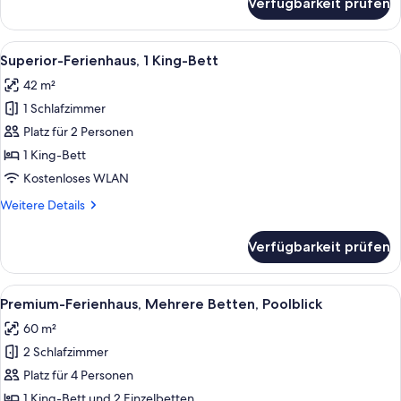
Verfügbarkeit prüfen
Standard-
Ferienhaus,
1 King-
Alle
Ein Wohnzimmer mit einem blauen Sofa
9
Bett
Superior-Ferienhaus, 1 King-Bett
Fotos
42 m²
für
1 Schlafzimmer
Superior-
Ferienhaus,
Platz für 2 Personen
1 King-
1 King-Bett
Bett
Kostenloses WLAN
anzeigen
Weitere
Weitere Details
Details
für
Verfügbarkeit prüfen
Superior-
Ferienhaus,
1 King-
Alle
Eine moderne Küche mit einer großen 
13
Bett
Premium-Ferienhaus, Mehrere Betten, Poolblick
Fotos
60 m²
für
2 Schlafzimmer
Premium-
Ferienhaus,
Platz für 4 Personen
Mehrere
1 King-Bett und 2 Einzelbetten