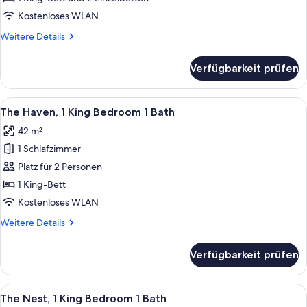
Betten,
Kostenloses WLAN
Poolblick
Weitere
Weitere Details
anzeigen
Details
für
Verfügbarkeit prüfen
Premium-
Ferienhaus,
Mehrere
Alle
Ein Wohnzimmer mit einem beigen Sofa
10
Betten,
The Haven, 1 King Bedroom 1 Bath
Fotos
Poolblick
42 m²
für
1 Schlafzimmer
The
Haven,
Platz für 2 Personen
1
1 King-Bett
King
Kostenloses WLAN
Bedroom
Weitere
Weitere Details
1
Details
Bath
für
Verfügbarkeit prüfen
The
anzeigen
Haven,
1
Alle
Ein Wohnzimmer mit einer Couch, eine
10
King
The Nest, 1 King Bedroom 1 Bath
Fotos