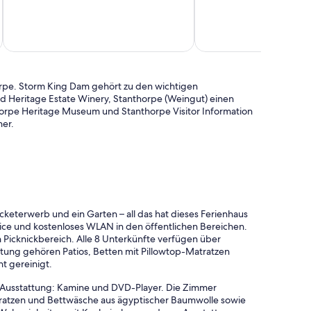
Bewertungen
auf
Außergewöhnlich,
den
74
örtlichen
inkl. S
Bewertungen
Bach
Stanthorpe
orpe. Storm King Dam gehört zu den wichtigen
 Heritage Estate Winery, Stanthorpe (Weingut) einen
orpe Heritage Museum und Stanthorpe Visitor Information
her.
keterwerb und ein Garten – all das hat dieses Ferienhaus
ice und kostenloses WLAN in den öffentlichen Bereichen.
 Picknickbereich. Alle 8 Unterkünfte verfügen über
ung gehören Patios, Betten mit Pillowtop-Matratzen
t gereinigt.
 Ausstattung: Kamine und DVD-Player. Die Zimmer
tratzen und Bettwäsche aus ägyptischer Baumwolle sowie