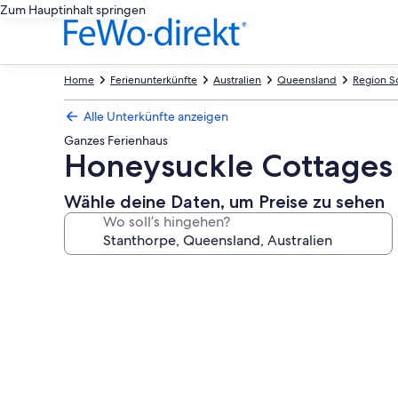
Zum Hauptinhalt springen
Home
Ferienunterkünfte
Australien
Queensland
Region S
Alle Unterkünfte anzeigen
Ganzes Ferienhaus
Honeysuckle Cottages
Wähle deine Daten, um Preise zu sehen
Wo soll’s hingehen?
Fotogalerie
von
Honeysuckle
Cottages
Stanthorpe