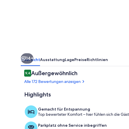
14+
Übersicht
Ausstattung
Lage
Preise
Richtlinien
Bewertungen
Außergewöhnlich
9,4
9,4 von 10.
Alle 172 Bewertungen anzeigen
Highlights
Zimmer
Gemacht für Entspannung
Top bewerteter Komfort – hier fühlen sich die Gäs
Parkplatz ohne Service inbegriffen