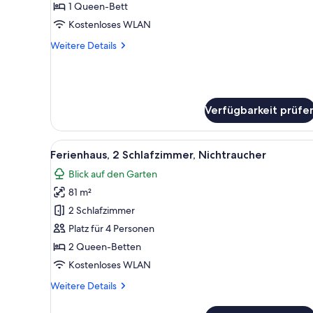
Schlafzimmer,
1 Queen-Bett
Nichtraucher
Kostenloses WLAN
(Spa
Weitere
Weitere Details
Bath)
Details
anzeigen
für
Ferienhaus,
1
Schlafzimmer,
Verfügbarkeit prüfe
Nichtraucher
(Spa
Bath)
Alle
Zimmer
4
Ferienhaus, 2 Schlafzimmer, Nichtraucher
Fotos
Blick auf den Garten
für
81 m²
Ferienhaus,
2 Schlafzimmer,
2 Schlafzimmer
Nichtraucher
Platz für 4 Personen
anzeigen
2 Queen-Betten
Kostenloses WLAN
Weitere
Weitere Details
Details
für