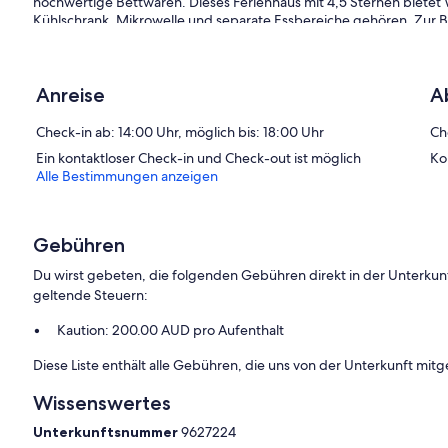
hochwertige Bettwaren. Dieses Ferienhaus mit 4,5 Sternen bietet
Kühlschrank, Mikrowelle und separate Essbereiche gehören. Zu
kostenlose Toilettenartikel und Haartrockner.
Dir steht ein kostenloser Internetzugang (WLAN) zur Verfügung. F
Die unten aufgeführten Freizeitaktivitäten werden entweder vor 
Anreise
A
Gebühren anfallen.
Check-in ab: 14:00 Uhr, möglich bis: 18:00 Uhr
Ch
Ein kontaktloser Check-in und Check-out ist möglich
Ko
Alle Bestimmungen anzeigen
Gebühren
Du wirst gebeten, die folgenden Gebühren direkt in der Unterkun
geltende Steuern:
Kaution: 200.00 AUD pro Aufenthalt
Diese Liste enthält alle Gebühren, die uns von der Unterkunft mitg
Wissenswertes
Unterkunftsnummer
9627224