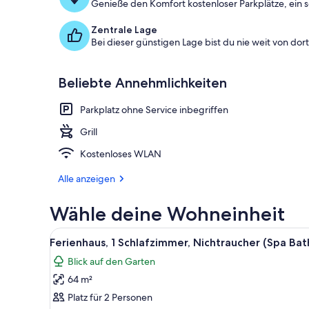
Genieße den Komfort kostenloser Parkplätze, ein se
Zentrale Lage
Bei dieser günstigen Lage bist du nie weit von dort 
Beliebte Annehmlichkeiten
Parkplatz ohne Service inbegriffen
Grill
Kostenloses WLAN
Alle anzeigen
Wähle deine Wohneinheit
Alle
Ein Wohnzimmer mit einer Couc
4
Ferienhaus, 1 Schlafzimmer, Nichtraucher (Spa Bat
Fotos
Blick auf den Garten
für
64 m²
Ferienhaus,
1
Platz für 2 Personen