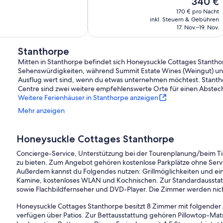
340 €
Bewertungen
Preis
170 € pro Nacht
beträgt
inkl. Steuern & Gebühren
340 €
17. Nov.–19. Nov.
Stanthorpe
Mitten in Stanthorpe befindet sich Honeysuckle Cottages Stanth
Sehenswürdigkeiten, während Summit Estate Wines (Weingut) und
Ausflug wert sind, wenn du etwas unternehmen möchtest. Stanth
Centre sind zwei weitere empfehlenswerte Orte für einen Abstec
Weitere Ferienhäuser in Stanthorpe anzeigen
Mehr anzeigen
Honeysuckle Cottages Stanthorpe
Concierge-Service, Unterstützung bei der Tourenplanung/beim Tic
zu bieten. Zum Angebot gehören kostenlose Parkplätze ohne Serv
Außerdem kannst du Folgendes nutzen: Grillmöglichkeiten und ein
Kamine, kostenloses WLAN und Kochnischen. Zur Standardausstatt
sowie Flachbildfernseher und DVD-Player. Die Zimmer werden nich
Honeysuckle Cottages Stanthorpe besitzt 8 Zimmer mit folgender
verfügen über Patios. Zur Bettausstattung gehören Pillowtop-Ma