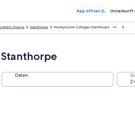
App öffnen
Unterkunft 
outhern Downs
Stanthorpe
Honeysuckle Cottages Stanthorpe
 Stanthorpe
Daten
G