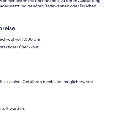
 Wohneinheiten mit Kochnischen, zu deren Ausstattung
r Badausstattung gehören Badewannen oder Duschen,
lachbildfernseher stehen in den Zimmern zur Verfügung.
Ort oder in der Nähe angeboten. Es können dabei
breise
eck-out vor 10:00 Uhr
ntaktloser Check-out
ft zu zahlen. Gebühren beinhalten möglicherweise
eteilt wurden.