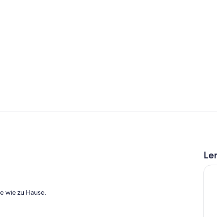
Fassade der
Badezimmer
Le
te wie zu Hause.