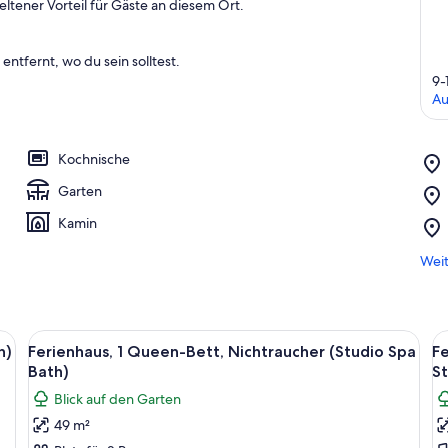
ltener Vorteil für Gäste an diesem Ort.
entfernt, wo du sein solltest.
9-
Au
Kochnische
Garten
Kamin
Weit
h, einem Couchtisch und einem Kamin. Es gibt eine Küchenzeile mit einer 
Alle
Ein Schlafzimmer mit einem Bett, zwei 
Al
4
h)
Ferienhaus, 1 Queen-Bett, Nichtraucher (Studio Spa
Fe
Fotos
F
Bath)
St
für
f
Blick auf den Garten
Ferienhaus,
F
49 m²
1
1