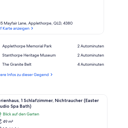
15 Mayfair Lane, Applethorpe, QLD, 4380
f Karte anzeigen
Auf Karte anzeigen
Place,
Applethorpe Memorial Park
‪2 Autominuten‬
Applethorpe
Place,
Stanthorpe Heritage Museum
‪2 Autominuten‬
Memorial
Stanthorpe
Park
Place,
The Granite Belt
‪4 Autominuten‬
Heritage
The
Museum
Granite
ere Infos zu dieser Gegend
Belt
Mikrowelle, einem Kühlschrank und Holzschränken. Ein gerahmtes Bild hängt
Nachttischen, einem Sessel, einem Sofa und einer Tür, die auf einen Balkon f
le
Ein Wohnzimmer mit einer Couch, einem Couch
1
rienhaus, 1 Schlafzimmer, Nichtraucher (Easter
otos
udio Spa Bath)
ür
Blick auf den Garten
erienhaus,
49 m²