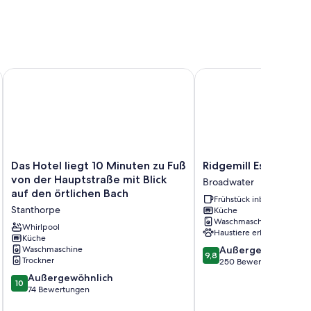
Das Hotel liegt 10 Minuten zu Fuß von der Hauptstraße mit Bl
Ridgemill Escape
Das
Ridgemill
Das Hotel liegt 10 Minuten zu Fuß
Ridgemill Escape
Hotel
Escape
von der Hauptstraße mit Blick
Broadwater
liegt
Broadwater
auf den örtlichen Bach
Frühstück inbegriffen
10
Stanthorpe
Küche
Minuten
Waschmaschine
zu
Whirlpool
Haustiere erlaubt
Fuß
Küche
9.8
Waschmaschine
Außergewöhnlich
von
9,8
Trockner
von
250 Bewertungen
der
10,
Hauptstraße
10.0
Außergewöhnlich
10
Außergewöhnlich,
mit
von
74 Bewertungen
250
Blick
10,