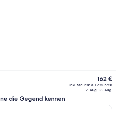
 Unterkunft – Abend/Nacht
Zimmer
Der
162 €
aktuelle
Eigene Küche
inkl. Steuern & Gebühren
Preis
12. Aug.–13. Aug.
beträgt
rne die Gegend kennen
162 €.