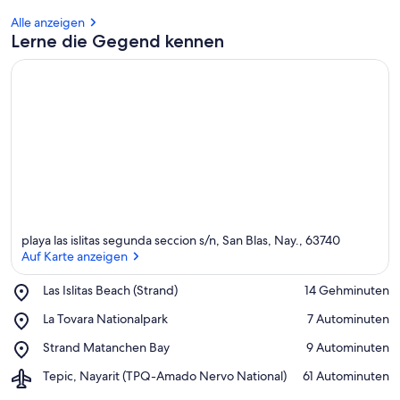
Alle anzeigen
Lerne die Gegend kennen
playa las islitas segunda seccion s/n, San Blas, Nay., 63740
Auf Karte anzeigen
Place,
Las Islitas Beach (Strand)
‪14 Gehminuten‬
Las
Auf Karte anzeigen
Place,
La Tovara Nationalpark
‪7 Autominuten‬
Islitas
La
Beach
Place,
Strand Matanchen Bay
‪9 Autominuten‬
Tovara
(Strand)
Strand
Nationalpark
Airport,
Tepic, Nayarit (TPQ-Amado Nervo National)
‪61 Autominuten‬
Matanchen
Tepic,
Bay