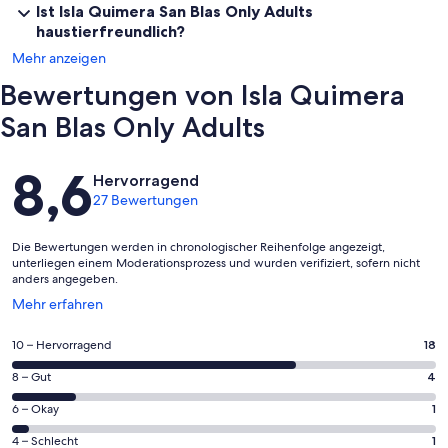
Ist Isla Quimera San Blas Only Adults
haustierfreundlich?
Mehr anzeigen
Bewertungen von Isla Quimera
San Blas Only Adults
Bewertungen
8,6
Hervorragend
27 Bewertungen
Die Bewertungen werden in chronologischer Reihenfolge angezeigt,
unterliegen einem Moderationsprozess und wurden verifiziert, sofern nicht
anders angegeben.
Wird
Mehr erfahren
in
einem
18
10 – Hervorragend
18
neuen
von
Fenster
4
8 – Gut
4
insgesamt
geöffnet
von
27
1
6 – Okay
1
insgesamt
Gästebewertungen
von
27
1
4 – Schlecht
1