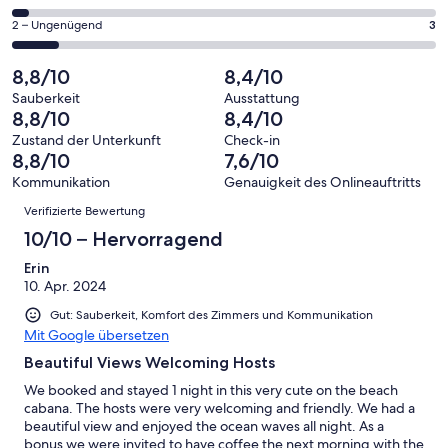
haben
insgesamt
Gästebewertungen
von
eine
27
3
2 – Ungenügend
3
haben
insgesamt
Bewertung
Gästebewertungen
von
eine
27
von
haben
insgesamt
8,8/10
8,4/10
Bewertung
Gästebewertungen
10
eine
27
von
haben
Sauberkeit
Ausstattung
-
Bewertung
Gästebewertungen
8,8/10
8,4/10
8
eine
Hervorragend
von
haben
-
Bewertung
Zustand der Unterkunft
Check-in
6
eine
8,8/10
7,6/10
Gut
von
-
Bewertung
4
Kommunikation
Genauigkeit des Onlineauftritts
Okay
von
Bewertungen
-
Verifizierte Bewertung
2
Schlecht
-
10/10 – Hervorragend
Ungenügend
Erin
10. Apr. 2024
Gut: Sauberkeit, Komfort des Zimmers und Kommunikation
Mit Google übersetzen
Beautiful Views Welcoming Hosts
We booked and stayed 1 night in this very cute on the beach
cabana. The hosts were very welcoming and friendly. We had a
beautiful view and enjoyed the ocean waves all night. As a
bonus we were invited to have coffee the next morning with the