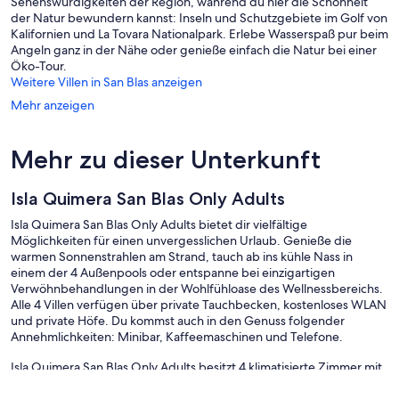
Sehenswürdigkeiten der Region, während du hier die Schönheit
der Natur bewundern kannst: Inseln und Schutzgebiete im Golf von
Kalifornien und La Tovara Nationalpark. Erlebe Wasserspaß pur beim
Angeln ganz in der Nähe oder genieße einfach die Natur bei einer
Öko-Tour.
Weitere Villen in San Blas anzeigen
Mehr anzeigen
Mehr zu dieser Unterkunft
Isla Quimera San Blas Only Adults
Isla Quimera San Blas Only Adults bietet dir vielfältige
Möglichkeiten für einen unvergesslichen Urlaub. Genieße die
warmen Sonnenstrahlen am Strand, tauch ab ins kühle Nass in
einem der 4 Außenpools oder entspanne bei einzigartigen
Verwöhnbehandlungen in der Wohlfühloase des Wellnessbereichs.
Alle 4 Villen verfügen über private Tauchbecken, kostenloses WLAN
und private Höfe. Du kommst auch in den Genuss folgender
Annehmlichkeiten: Minibar, Kaffeemaschinen und Telefone.
Isla Quimera San Blas Only Adults besitzt 4 klimatisierte Zimmer mit
folgender Ausstattung: private Tauchbecken und