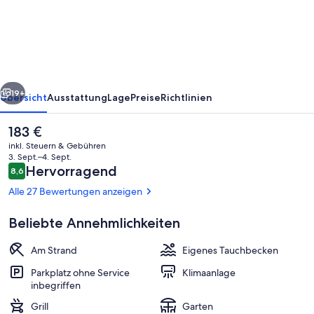
San
Blas
Only
Adults
rück
Weiter
19+
Übersicht
Ausstattung
Lage
Preise
Richtlinien
Der
183 €
aktuelle
inkl. Steuern & Gebühren
Preis
3. Sept.–4. Sept.
beträgt
Bewertungen
Hervorragend
8,6
8,6 von 10.
183 €.
Alle 27 Bewertungen anzeigen
Beliebte Annehmlichkeiten
Zimmer
Am Strand
Eigenes Tauchbecken
Parkplatz ohne Service
Klimaanlage
inbegriffen
Grill
Garten