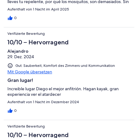
lleves tu repelente, por qué los mosquitos, son demasiados. Sin
embargo, y para ser sincero, por el precio, creo que pueden
Aufenthalt von 1 Nacht im April 2025
ofrecer un poco más y mejorar la calidad, incluso hacerle
mantenimiento al lugar, sería bueno. Esto no limita que pases
0
una buena estancia y que disfrutes cada momento ahí.
Verifizierte Bewertung
10/10 – Hervorragend
Alejandro
29. Dez. 2024
Gut: Sauberkeit, Komfort des Zimmers und Kommunikation
Mit Google übersetzen
Gran lugar!
Increible lugar Diego el mejor anfitrión. Hagan kayak, gran
experiencia ver el atardecer
Aufenthalt von 1 Nacht im Dezember 2024
0
Verifizierte Bewertung
10/10 – Hervorragend