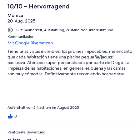
10/10 – Hervorragend
Mónica
20. Aug. 2025
Gut: Sauberkeit, Ausstattung, Zustand der Unterkunft und
Kommunikation
Mit Google übersetzen
Tiene unas vistas increíbles, los jardines impecables, me encantó
que cada habitación tiene una piscina pequeña/jacuzzi
exclusiva. Atención super personalizada por parte de Diego. La
limpieza de las habitaciones, en general es buena y las camas
son muy cómodas. Definitivamente recomiendo hospedarse
aquí, y por supuesto que vamos a volver!!
Aufenthalt von 2 Nächten im August 2025
0
Verifizierte Bewertung