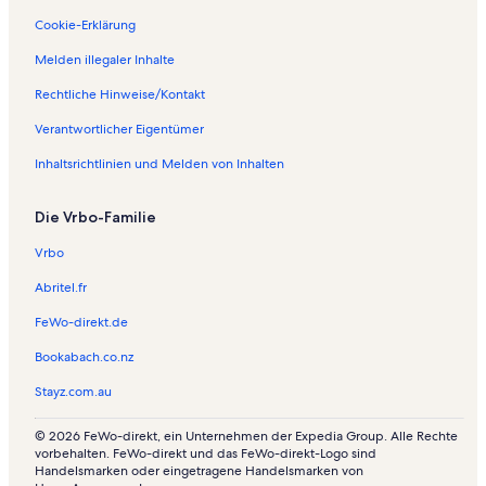
a
n
e
Cookie-Erklärung
y
w
n
i
o
w
Melden illegaler Inhalte
n
h
o
S
n
h
Rechtliche Hinweise/Kontakt
a
u
n
Verantwortlicher Eigentümer
n
n
u
B
g
n
Inhaltsrichtlinien und Melden von Inhalten
l
e
g
a
n
e
s
i
n
Die Vrbo-Familie
n
i
C
n
Vrbo
h
A
a
t
Abritel.fr
c
i
FeWo-direkt.de
a
c
l
a
Bookabach.co.nz
a
m
a
Stayz.com.au
© 2026 FeWo-direkt, ein Unternehmen der Expedia Group. Alle Rechte
vorbehalten. FeWo-direkt und das FeWo-direkt-Logo sind
Handelsmarken oder eingetragene Handelsmarken von