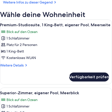
Nayarit
Weitere Infos zu dieser Gegend
(TPQ-
Amado
Wähle deine Wohneinheit
Nervo
National)
Alle
Ein Schlafzimmer mit einem großen B
3
Premium-Studiosuite, 1 King-Bett, eigener Pool, Meerseite
Fotos
Blick auf den Ozean
für
1 Schlafzimmer
Premium-
Studiosuite,
Platz für 2 Personen
1 King-
1 King-Bett
Bett,
Kostenloses WLAN
eigener
Weitere
Weitere Details
Pool,
Details
Meerseite
für
Verfügbarkeit prüfen
Premium-
anzeigen
Studiosuite,
1 King-
Alle
Ein Schlafzimmer mit einem großen Be
4
Bett,
Superior-Zimmer, eigener Pool, Meerblick
Fotos
eigener
Blick auf den Ozean
Pool,
für
Meerseite
1 Schlafzimmer
Superior-