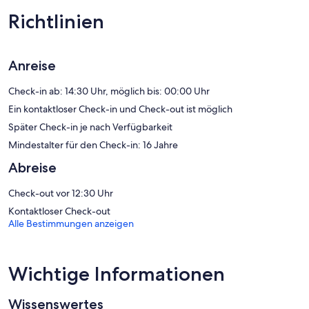
Verdunkelungsvorhänge. Dir steht kostenloses WLAN mit einer
Geschwindigkeit von > 50 MBit/s zur Verfügung. Es stehen dir
Richtlinien
Wasserkocher mit Kaffee-/Teezubehör und Minibar zur Verfügung.
Zur Badausstattung gehört Folgendes: Badewannen oder Duschen.
Der Reinigungsservice wird täglich angeboten. Auf Anfrage
bekommst du Allergikerbettwaren.
Anreise
Zum Freizeitangebot vor Ort gehört Folgendes: 4 Außenpools.
Check-in ab: 14:30 Uhr, möglich bis: 00:00 Uhr
Die unten aufgeführten Freizeitaktivitäten werden entweder vor
Ein kontaktloser Check-in und Check-out ist möglich
Ort oder in der Nähe angeboten. Es können dabei Gebühren
anfallen.
Später Check-in je nach Verfügbarkeit
Mindestalter für den Check-in: 16 Jahre
Diese Villa verfügt über einen Wellnessbereich, in dem dir
Entspannung und Erholung geboten werden. Der Wellnessbereich
Abreise
verfügt über ein Dampfbad. Dieses Spa ist täglich geöffnet.
Check-out vor 12:30 Uhr
Kontaktloser Check-out
Alle Bestimmungen anzeigen
Wichtige Informationen
Wissenswertes