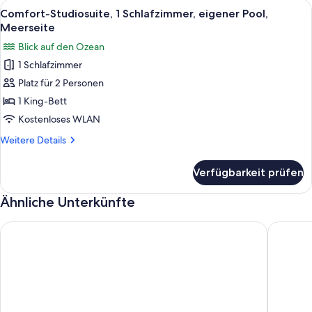
Alle
Ein Schlafzimmer mit Bett, einem Fen
5
eigener
Comfort-Studiosuite, 1 Schlafzimmer, eigener Pool,
Fotos
Pool,
Meerseite
Meerblick
für
Blick auf den Ozean
Comfort-
1 Schlafzimmer
Studiosuite,
Platz für 2 Personen
1
Schlafzimmer,
1 King-Bett
eigener
Kostenloses WLAN
Pool,
Weitere
Weitere Details
Meerseite
Details
anzeigen
für
Verfügbarkeit prüfen
Comfort-
Studiosuite,
Ähnliche Unterkünfte
1
Schlafzimmer,
eigener
Charming Playa Las Tortugas Villa
Kavalá
Pool,
Meerseite