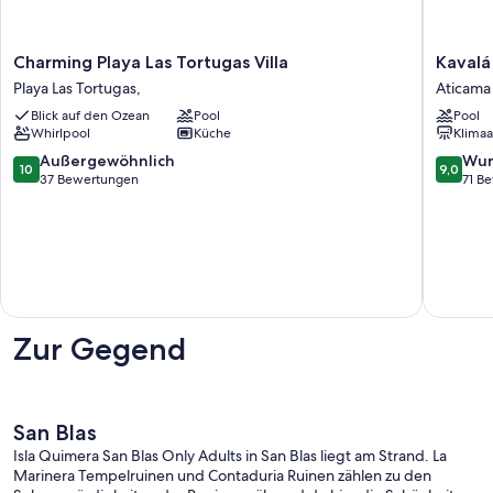
Charming
Kavalá
Charming Playa Las Tortugas Villa
Kavalá
Playa
Aticama
Playa Las Tortugas,
Aticama
Las
Blick auf den Ozean
Pool
Pool
Tortugas
Whirlpool
Küche
Klimaa
Villa
Playa
10.0
9.0
Außergewöhnlich
Wun
10
9,0
Las
von
von
37 Bewertungen
71 B
Tortugas,
10,
10,
Außergewöhnlich,
Wunder
37
71
Bewertungen
Bewert
Zur Gegend
San Blas
Isla Quimera San Blas Only Adults in San Blas liegt am Strand. La
Marinera Tempelruinen und Contaduria Ruinen zählen zu den