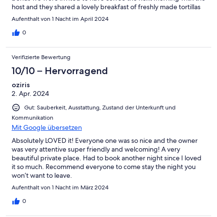
host and they shared a lovely breakfast of freshly made tortillas
and cheese creme & veggies.
Aufenthalt von 1 Nacht im April 2024
0
Verifizierte Bewertung
10/10 – Hervorragend
oziris
2. Apr. 2024
Gut: Sauberkeit, Ausstattung, Zustand der Unterkunft und
Kommunikation
Mit Google übersetzen
Absolutely LOVED it! Everyone one was so nice and the owner
was very attentive super friendly and welcoming! A very
beautiful private place. Had to book another night since I loved
it so much. Recommend everyone to come stay the night you
won’t want to leave.
Aufenthalt von 1 Nacht im März 2024
0