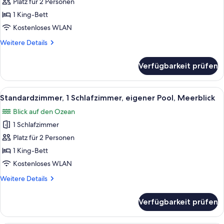
Zimmer,
Platz für 2 Personen
eigener
1 King-Bett
Pool,
Kostenloses WLAN
Meerblick
Weitere
Weitere Details
anzeigen
Details
für
Verfügbarkeit prüfen
Superior-
Zimmer,
eigener
Alle
Ein Schlafzimmer mit einem großen Bet
3
Pool,
Standardzimmer, 1 Schlafzimmer, eigener Pool, Meerblick
Fotos
Meerblick
Blick auf den Ozean
für
1 Schlafzimmer
Standardzimmer,
1
Platz für 2 Personen
Schlafzimmer,
1 King-Bett
eigener
Kostenloses WLAN
Pool,
Weitere
Weitere Details
Meerblick
Details
anzeigen
für
Verfügbarkeit prüfen
Standardzimmer,
1
Schlafzimmer,