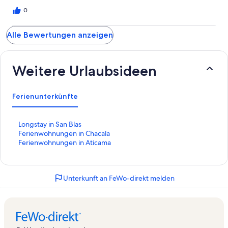
0
Alle Bewertungen anzeigen
Weitere Urlaubsideen
Ferienunterkünfte
L
Longstay in San Blas
i
L
Ferienwohnungen in Chacala
n
i
L
Ferienwohnungen in Aticama
k
n
i
,
k
n
d
,
k
Unterkunft an FeWo-direkt melden
e
d
,
r
e
d
d
r
e
i
d
r
e
i
d
f
e
i