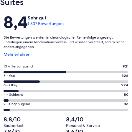
Suites
Bewertungen
8,4
Sehr gut
1.837 Bewertungen
Die Bewertungen werden in chronologischer Reihenfolge angezeigt,
unterliegen einem Moderationsprozess und wurden verifiziert, sofern nicht
anders angegeben.
Wird
Mehr erfahren
in
einem
921
10 – Hervorragend
921
neuen
von
Fenster
526
8 – Gut
526
insgesamt
geöffnet
von
1837
224
6 – Okay
224
insgesamt
Gästebewertungen
von
1837
80
4 – Schlecht
80
haben
insgesamt
Gästebewertungen
von
eine
1837
86
2 – Ungenügend
86
haben
insgesamt
Bewertung
Gästebewertungen
von
eine
1837
von
haben
insgesamt
8,8/10
8,4/10
Bewertung
Gästebewertungen
10
eine
1837
von
haben
Sauberkeit
Personal & Service
-
Bewertung
Gästebewertungen
7,8/10
8,6/10
8