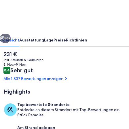
Suites
rück
Weiter
41+
Übersicht
Ausstattung
Lage
Preise
Richtlinien
Der
231 €
aktuelle
inkl. Steuern & Gebühren
Preis
8. Nov.–9. Nov.
beträgt
Bewertungen
Sehr gut
8,4
8,4 von 10.
231 €.
Alle 1.837 Bewertungen anzeigen
Highlights
Wohnbereich
Top bewertete Strandorte
Entdecke an diesem Strandort mit Top-Bewertungen ein
Stück Paradies.
Am Strand gelegen