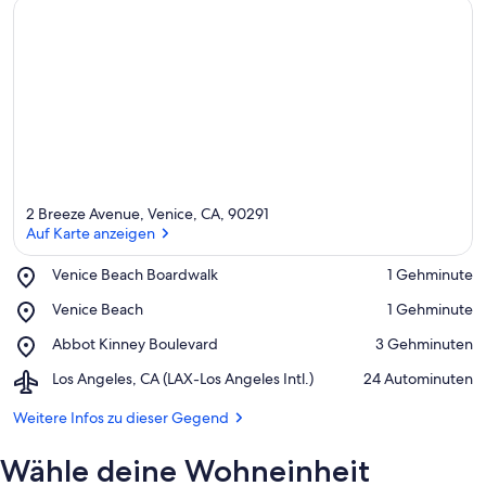
2 Breeze Avenue, Venice, CA, 90291
Auf Karte anzeigen
Place,
Venice Beach Boardwalk
‪1 Gehminute‬
Venice
Auf Karte anzeigen
Place,
Venice Beach
‪1 Gehminute‬
Beach
Venice
Boardwalk
Place,
Abbot Kinney Boulevard
‪3 Gehminuten‬
Beach
Abbot
Airport,
Los Angeles, CA (LAX-Los Angeles Intl.)
‪24 Autominuten‬
Kinney
Los
Boulevard
Angeles,
Weitere Infos zu dieser Gegend
CA
(LAX-
Wähle deine Wohneinheit
Los