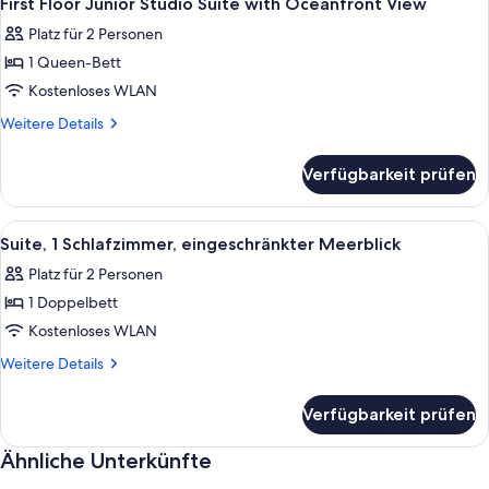
First Floor Junior Studio Suite with Oceanfront View
Fotos
Platz für 2 Personen
für
1 Queen-Bett
First
Floor
Kostenloses WLAN
Junior
Weitere
Weitere Details
Studio
Details
für
Suite
Verfügbarkeit prüfen
First
with
Floor
Oceanfront
Junior
Alle
Ein modernes Schlafzimmer mit einem
7
View
Studio
Suite, 1 Schlafzimmer, eingeschränkter Meerblick
Fotos
Suite
anzeigen
Platz für 2 Personen
with
für
Oceanfront
1 Doppelbett
Suite,
View
1
Kostenloses WLAN
Schlafzimmer,
Weitere
Weitere Details
eingeschränkter
Details
für
Meerblick
Verfügbarkeit prüfen
Suite,
anzeigen
1
Ähnliche Unterkünfte
Schlafzimmer,
eingeschränkter