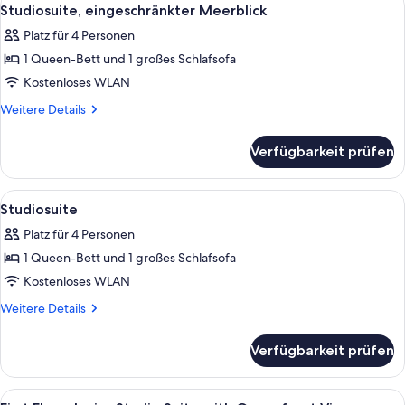
Alle
9
Studiosuite, eingeschränkter Meerblick
Fotos
Platz für 4 Personen
für
1 Queen-Bett und 1 großes Schlafsofa
Studiosuite,
eingeschränkter
Kostenloses WLAN
Meerblick
Weitere
Weitere Details
anzeigen
Details
für
Verfügbarkeit prüfen
Studiosuite,
eingeschränkter
Meerblick
Alle
Ein Schlafzimmer mit Backsteinwand, e
4
Studiosuite
Fotos
Platz für 4 Personen
für
1 Queen-Bett und 1 großes Schlafsofa
Studiosuite
anzeigen
Kostenloses WLAN
Weitere
Weitere Details
Details
für
Verfügbarkeit prüfen
Studiosuite
Alle
Ein Schlafzimmer mit Backsteinwand, 
4