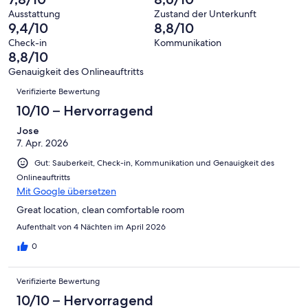
eine
Hervorragend
von
haben
-
Bewertung
Ausstattung
Zustand der Unterkunft
6
eine
9,4/10
8,8/10
Gut
von
-
Bewertung
4
Check-in
Kommunikation
Okay
von
8,8/10
-
2
Schlecht
Genauigkeit des Onlineauftritts
-
Bewertungen
Verifizierte Bewertung
Ungenügend
10/10 – Hervorragend
Jose
7. Apr. 2026
Gut: Sauberkeit, Check-in, Kommunikation und Genauigkeit des
Onlineauftritts
Mit Google übersetzen
Great location, clean comfortable room
Aufenthalt von 4 Nächten im April 2026
0
Verifizierte Bewertung
10/10 – Hervorragend