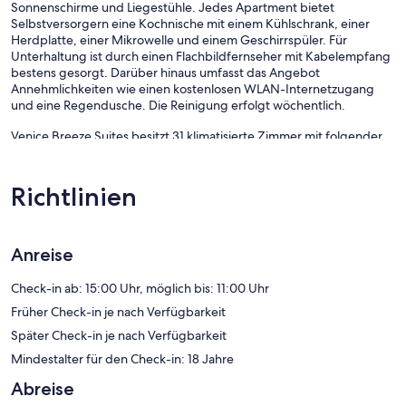
Sonnenschirme und Liegestühle. Jedes Apartment bietet
Selbstversorgern eine Kochnische mit einem Kühlschrank, einer
Herdplatte, einer Mikrowelle und einem Geschirrspüler. Für
Unterhaltung ist durch einen Flachbildfernseher mit Kabelempfang
bestens gesorgt. Darüber hinaus umfasst das Angebot
Annehmlichkeiten wie einen kostenlosen WLAN-Internetzugang
und eine Regendusche. Die Reinigung erfolgt wöchentlich.
Venice Breeze Suites besitzt 31 klimatisierte Zimmer mit folgender
Ausstattung: Wasserkocher mit Kaffee-/Teezubehör und
Haartrockner. Dieses Aparthotel mit 3,5 Sternen bietet
Wohneinheiten mit Kochnischen, zu deren Ausstattung
Richtlinien
Kühlschrank, Herdplatte, Mikrowelle und
Kochgeschirr/Geschirr/Besteck gehören. Die Bäder sind wie folgt
ausgestattet: Duschen mit Regenduschen und kostenlose
Toilettenartikel.
Anreise
Dir steht ein kostenloser Internetzugang (WLAN) zur Verfügung. In
den Zimmern stehen 28-Zoll-Flachbildfernseher mit Kabelempfang
Check-in ab: 15:00 Uhr, möglich bis: 11:00 Uhr
zur Verfügung. Der Reinigungsservice wird wöchentlich angeboten.
Früher Check-in je nach Verfügbarkeit
Die unten aufgeführten Freizeitaktivitäten werden entweder vor
Später Check-in je nach Verfügbarkeit
Ort oder in der Nähe angeboten. Es können dabei Gebühren
Mindestalter für den Check-in: 18 Jahre
anfallen.
Abreise