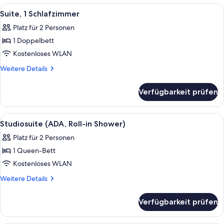
Angeles
Alle
Ein modernes Schlafzimmer mit einem
5
Intl.)
Suite, 1 Schlafzimmer
Fotos
Platz für 2 Personen
für
1 Doppelbett
Suite,
1
Kostenloses WLAN
Schlafzimmer
Weitere
Weitere Details
anzeigen
Details
für
Verfügbarkeit prüfen
Suite,
1
Schlafzimmer
Alle
Ein Schlafzimmer mit Backsteinwand, e
5
Studiosuite (ADA, Roll-in Shower)
Fotos
Platz für 2 Personen
für
1 Queen-Bett
Studiosuite
(ADA,
Kostenloses WLAN
Roll-
Weitere
Weitere Details
in
Details
für
Shower)
Verfügbarkeit prüfen
Studiosuite
anzeigen
(ADA,
Roll-