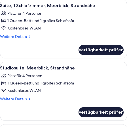
Alle
Ein Zimmer mit Backsteinwand, großen
6
in
Suite, 1 Schlafzimmer, Meerblick, Strandnähe
Fotos
Shower)
Platz für 4 Personen
für
1 Queen-Bett und 1 großes Schlafsofa
Suite,
1
Kostenloses WLAN
Schlafzimmer,
Weitere
Weitere Details
Meerblick,
Details
für
Strandnähe
Verfügbarkeit prüfen
Suite,
anzeigen
1
Schlafzimmer,
Alle
Ein Zimmer mit Backsteinwand, großen
9
Meerblick,
Studiosuite, Meerblick, Strandnähe
Fotos
Strandnähe
Platz für 4 Personen
für
1 Queen-Bett und 1 großes Schlafsofa
Studiosuite,
Meerblick,
Kostenloses WLAN
Strandnähe
Weitere
Weitere Details
anzeigen
Details
für
Verfügbarkeit prüfen
Studiosuite,
Meerblick,
Strandnähe
Eine kompakte Küche mit Essbereich, 