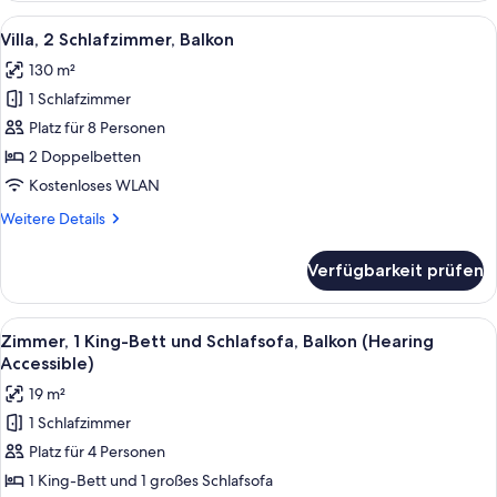
Bett
Alle
Ein modernes Hotelzimmer mit Wohnber
10
und
Villa, 2 Schlafzimmer, Balkon
Fotos
Schlafsofa,
130 m²
Balkon
für
1 Schlafzimmer
Villa,
2 Schlafzimmer,
Platz für 8 Personen
Balkon
2 Doppelbetten
anzeigen
Kostenloses WLAN
Weitere
Weitere Details
Details
für
Verfügbarkeit prüfen
Villa,
2 Schlafzimmer,
Balkon
Alle
Ein Hotelzimmer mit einem großen Bett
3
Zimmer, 1 King-Bett und Schlafsofa, Balkon (Hearing
Fotos
Accessible)
für
19 m²
Zimmer,
1 Schlafzimmer
1 King-
Platz für 4 Personen
Bett
und
1 King-Bett und 1 großes Schlafsofa