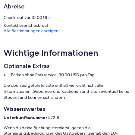
Ausstattung für Geschäftsreisende beinhaltet Telefone sowie
Abreise
kostenlose Ortsgespräche (möglicherweise gelten
Einschränkungen).
Check-out vor 10:00 Uhr
Zum Freizeitangebot vor Ort gehört Folgendes: 7 Außenpools und
Kontaktloser Check-out
Kinderbecken. Das Freizeitangebot umfasst auch Fitnesscenter.
Alle Bestimmungen anzeigen
Die unten aufgeführten Freizeitaktivitäten werden entweder vor
Ort oder in der Nähe angeboten. Es können dabei Gebühren
anfallen.
Wichtige Informationen
Optionale Extras
Parken ohne Parkservice: 30.00 USD pro Tag
Die oben aufgeführte Liste enthält vielleicht nicht alle
Informationen. Gebühren und Kautionen enthalten eventuell keine
Steuern und können sich ändern.
Wissenswertes
Unterkunftsnummer
57218
Wenn du deine Buchung stornierst, gelten die
Stornierungsbedingungen des Gastgebers. Gemäß den EU-