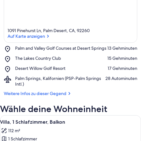
1091 Pinehurst Ln, Palm Desert, CA, 92260
Auf Karte anzeigen
Place,
Palm and Valley Golf Courses at Desert Springs
‪13 Gehminuten‬
Palm
Auf Karte anzeigen
Place,
The Lakes Country Club
‪15 Gehminuten‬
and
The
Valley
Place,
Desert Willow Golf Resort
‪17 Gehminuten‬
Lakes
Golf
Desert
Country
Courses
Airport,
Palm Springs, Kalifornien (PSP-Palm Springs
‪28 Autominuten‬
Willow
Club
at
Palm
Intl.)
Golf
Desert
Springs,
Resort
Springs
Weitere Infos zu dieser Gegend
Kalifornien
(PSP-
Wähle deine Wohneinheit
Palm
Springs
Alle
Intl.)
Ein modernes Hotelzimmer mit Wohnber
7
Villa, 1 Schlafzimmer, Balkon
Fotos
112 m²
für
1 Schlafzimmer
Villa,