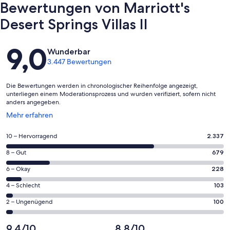
Bewertungen von Marriott's
Desert Springs Villas II
Bewertungen
9,0
Wunderbar
3.447 Bewertungen
Die Bewertungen werden in chronologischer Reihenfolge angezeigt,
unterliegen einem Moderationsprozess und wurden verifiziert, sofern nicht
anders angegeben.
Wird
Mehr erfahren
in
einem
2337
10 – Hervorragend
2.337
neuen
von
Fenster
679
8 – Gut
679
insgesamt
geöffnet
von
3447
228
6 – Okay
228
insgesamt
Gästebewertungen
von
3447
103
4 – Schlecht
103
haben
insgesamt
Gästebewertungen
von
eine
3447
100
2 – Ungenügend
100
haben
insgesamt
Bewertung
Gästebewertungen
von
eine
3447
von
haben
insgesamt
9,4/10
8,8/10
Bewertung
Gästebewertungen