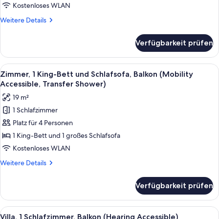
Schlafsofa,
Kostenloses WLAN
Balkon
Weitere
Weitere Details
(Hearing
Details
Accessible)
für
Verfügbarkeit prüfen
Zimmer,
anzeigen
1 King-
Bett
Alle
Ein Hotelzimmer mit einem großen Bett
3
und
Zimmer, 1 King-Bett und Schlafsofa, Balkon (Mobility
Fotos
Schlafsofa,
Accessible, Transfer Shower)
Balkon
für
19 m²
(Hearing
Zimmer,
Accessible)
1 Schlafzimmer
1 King-
Platz für 4 Personen
Bett
und
1 King-Bett und 1 großes Schlafsofa
Schlafsofa,
Kostenloses WLAN
Balkon
Weitere
Weitere Details
(Mobility
Details
Accessible,
für
Verfügbarkeit prüfen
Zimmer,
Transfer
1 King-
Shower)
Bett
Alle
Ein modernes Hotelzimmer mit Wohnber
anzeigen
7
und
Villa, 1 Schlafzimmer, Balkon (Hearing Accessible)