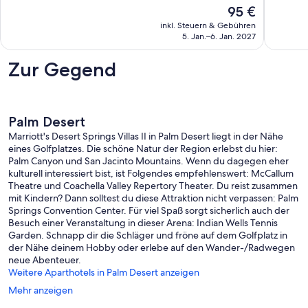
Der
95 €
40
520
Preis
Bewertungen
Bewert
inkl. Steuern & Gebühren
beträgt
5. Jan.–6. Jan. 2027
95 €
Zur Gegend
Palm Desert
Marriott's Desert Springs Villas II in Palm Desert liegt in der Nähe
eines Golfplatzes. Die schöne Natur der Region erlebst du hier:
Palm Canyon und San Jacinto Mountains. Wenn du dagegen eher
kulturell interessiert bist, ist Folgendes empfehlenswert: McCallum
Theatre und Coachella Valley Repertory Theater. Du reist zusammen
mit Kindern? Dann solltest du diese Attraktion nicht verpassen: Palm
Springs Convention Center. Für viel Spaß sorgt sicherlich auch der
Besuch einer Veranstaltung in dieser Arena: Indian Wells Tennis
Garden. Schnapp dir die Schläger und fröne auf dem Golfplatz in
der Nähe deinem Hobby oder erlebe auf den Wander-/Radwegen
neue Abenteuer.
Weitere Aparthotels in Palm Desert anzeigen
Mehr anzeigen