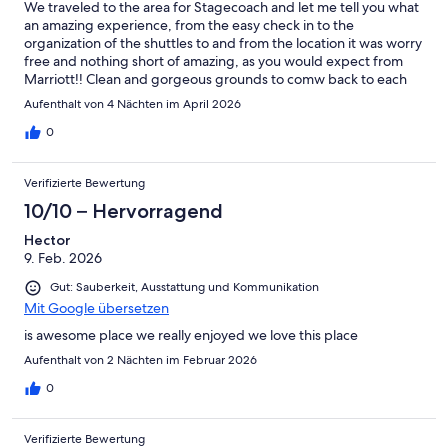
We traveled to the area for Stagecoach and let me tell you what
an amazing experience, from the easy check in to the
organization of the shuttles to and from the location it was worry
free and nothing short of amazing, as you would expect from
Marriott!! Clean and gorgeous grounds to comw back to each
night!! Will definitely stay here again
Aufenthalt von 4 Nächten im April 2026
0
Verifizierte Bewertung
10/10 – Hervorragend
Hector
9. Feb. 2026
Gut: Sauberkeit, Ausstattung und Kommunikation
Mit Google übersetzen
is awesome place we really enjoyed we love this place
Aufenthalt von 2 Nächten im Februar 2026
0
Verifizierte Bewertung