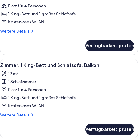
1
Platz für 4 Personen
Schlafzimmer,
1 King-Bett und 1 großes Schlafsofa
Balkon
Kostenloses WLAN
anzeigen
Weitere
Weitere Details
Details
für
Verfügbarkeit prüfen
Villa,
1
Schlafzimmer,
Alle
Ein Hotelzimmer mit einem großen Bett
3
Balkon
Zimmer, 1 King-Bett und Schlafsofa, Balkon
Fotos
19 m²
für
1 Schlafzimmer
Zimmer,
1 King-
Platz für 4 Personen
Bett
1 King-Bett und 1 großes Schlafsofa
und
Kostenloses WLAN
Schlafsofa,
Weitere
Weitere Details
Balkon
Details
anzeigen
für
Verfügbarkeit prüfen
Zimmer,
1 King-