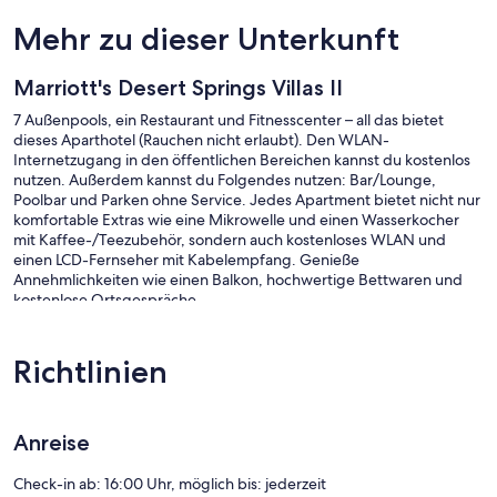
Mehr zu dieser Unterkunft
Marriott's Desert Springs Villas II
7 Außenpools, ein Restaurant und Fitnesscenter – all das bietet
dieses Aparthotel (Rauchen nicht erlaubt). Den WLAN-
Internetzugang in den öffentlichen Bereichen kannst du kostenlos
nutzen. Außerdem kannst du Folgendes nutzen: Bar/Lounge,
Poolbar und Parken ohne Service. Jedes Apartment bietet nicht nur
komfortable Extras wie eine Mikrowelle und einen Wasserkocher
mit Kaffee-/Teezubehör, sondern auch kostenloses WLAN und
einen LCD-Fernseher mit Kabelempfang. Genieße
Annehmlichkeiten wie einen Balkon, hochwertige Bettwaren und
kostenlose Ortsgespräche.
Marriott's Desert Springs Villas II besitzt 402 Zimmer, die über
Außenflure zugänglich sind und folgende Ausstattung bieten:
Richtlinien
Wasserkocher mit Kaffee-/Teezubehör und Haartrockner. Die
Zimmer verfügen über Balkone. Die Betten in den Zimmern haben
hochwertige Bettwaren. LCD-Fernseher mit Premium-
Kabelempfang stehen in den Zimmern zur Verfügung. Zur
Anreise
Badausstattung gehört Folgendes: Duschwannen.
Dir steht ein kostenloser Internetzugang (WLAN) zur Verfügung. Die
Check-in ab: 16:00 Uhr, möglich bis: jederzeit