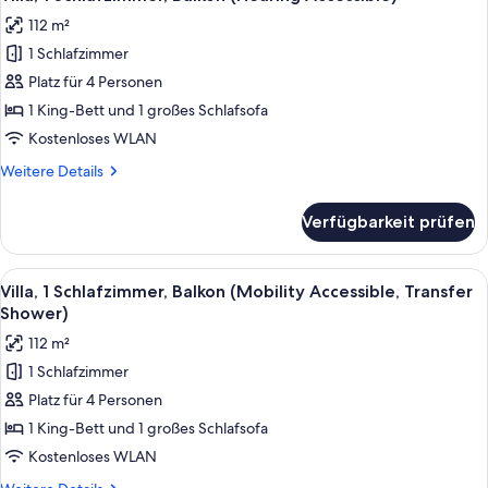
Fotos
Schlafsofa,
112 m²
Balkon
für
(Mobility
1 Schlafzimmer
Villa,
Accessible,
1
Platz für 4 Personen
Transfer
Schlafzimmer,
Shower)
1 King-Bett und 1 großes Schlafsofa
Balkon
Kostenloses WLAN
(Hearing
Weitere
Weitere Details
Accessible)
Details
anzeigen
für
Verfügbarkeit prüfen
Villa,
1
Schlafzimmer,
Alle
Ein modernes Hotelzimmer mit Wohnber
7
Balkon
Villa, 1 Schlafzimmer, Balkon (Mobility Accessible, Transfer
Fotos
(Hearing
Shower)
Accessible)
für
112 m²
Villa,
1 Schlafzimmer
1
Platz für 4 Personen
Schlafzimmer,
Balkon
1 King-Bett und 1 großes Schlafsofa
(Mobility
Kostenloses WLAN
Accessible,
Weitere