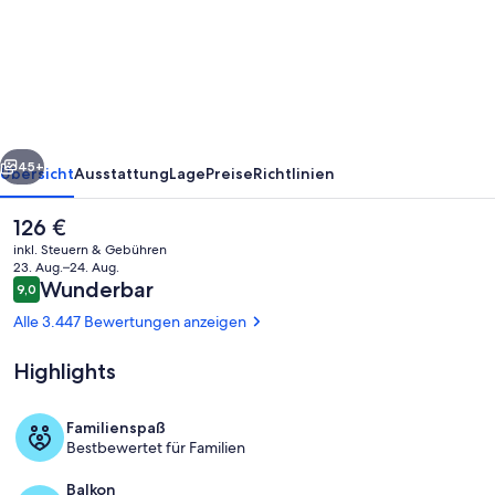
Desert
Springs
Villas
II
rück
Weiter
45+
Übersicht
Ausstattung
Lage
Preise
Richtlinien
Der
126 €
aktuelle
inkl. Steuern & Gebühren
Preis
23. Aug.–24. Aug.
beträgt
Bewertungen
Wunderbar
9,0
9,0 von 10.
126 €.
Alle 3.447 Bewertungen anzeigen
Highlights
Blick von der Unterkunft
Familienspaß
Bestbewertet für Familien
Balkon