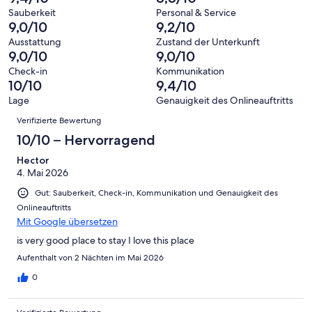
10
eine
3447
von
haben
Sauberkeit
Personal & Service
-
Bewertung
Gästebewertungen
9,0/10
9,2/10
8
eine
Hervorragend
von
haben
-
Bewertung
Ausstattung
Zustand der Unterkunft
6
eine
9,0/10
9,0/10
Gut
von
-
Bewertung
4
Check-in
Kommunikation
Okay
von
10/10
9,4/10
-
2
Schlecht
Lage
Genauigkeit des Onlineauftritts
-
Bewertungen
Verifizierte Bewertung
Ungenügend
10/10 – Hervorragend
Hector
4. Mai 2026
Gut: Sauberkeit, Check-in, Kommunikation und Genauigkeit des
Onlineauftritts
Mit Google übersetzen
is very good place to stay I love this place
Aufenthalt von 2 Nächten im Mai 2026
0