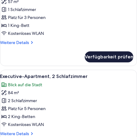
57 m²
Executive-
Apartment,
1 Schlafzimmer
1
Platz für 3 Personen
Schlafzimmer
1 King-Bett
anzeigen
Kostenloses WLAN
Weitere
Weitere Details
Details
für
Verfügbarkeit prüfen
Executive-
Apartment,
1
Alle
Ein modernes Wohnzimmer mit einem bl
9
Schlafzimmer
Executive-Apartment, 2 Schlafzimmer
Fotos
Blick auf die Stadt
für
84 m²
Executive-
Apartment,
2 Schlafzimmer
2 Schlafzimmer
Platz für 5 Personen
anzeigen
2 King-Betten
Kostenloses WLAN
Weitere
Weitere Details