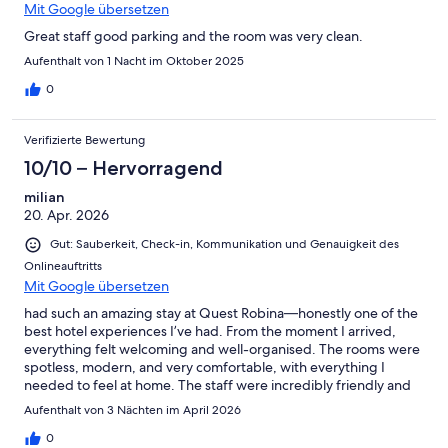
Mit Google übersetzen
Great staff good parking and the room was very clean.
Aufenthalt von 1 Nacht im Oktober 2025
0
Verifizierte Bewertung
10/10 – Hervorragend
milian
20. Apr. 2026
Gut: Sauberkeit, Check-in, Kommunikation und Genauigkeit des
Onlineauftritts
Mit Google übersetzen
had such an amazing stay at Quest Robina—honestly one of the
best hotel experiences I’ve had. From the moment I arrived,
everything felt welcoming and well-organised. The rooms were
spotless, modern, and very comfortable, with everything I
needed to feel at home. The staff were incredibly friendly and
helpful, always going the extra mile to make sure I was
Aufenthalt von 3 Nächten im April 2026
comfortable. The location is also perfect—close to shops,
restaurants, and everything you might need. What really stood
0