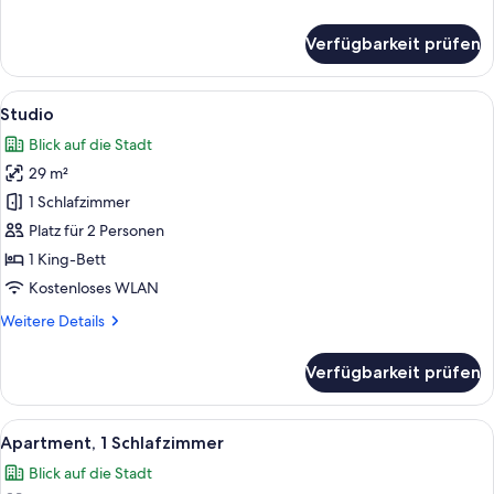
Details
für
Verfügbarkeit prüfen
Zimmer
Alle
Ein modernes Hotelzimmer mit Bett, Na
5
Studio
Fotos
Blick auf die Stadt
für
29 m²
Studio
anzeigen
1 Schlafzimmer
Platz für 2 Personen
1 King-Bett
Kostenloses WLAN
Weitere
Weitere Details
Details
für
Verfügbarkeit prüfen
Studio
Alle
Ein modernes Hotelzimmer mit einem g
7
Apartment, 1 Schlafzimmer
Fotos
Blick auf die Stadt
für