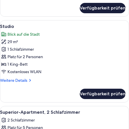
für
Verfügbarkeit prüfen
Three
Bedrooms
Apartment
Alle
Ein Hotelzimmer mit Bett, Wandfernse
5
Studio
Fotos
Blick auf die Stadt
für
29 m²
Studio
anzeigen
1 Schlafzimmer
Platz für 2 Personen
1 King-Bett
Kostenloses WLAN
Weitere
Weitere Details
Details
für
Verfügbarkeit prüfen
Studio
Alle
Ein modernes Wohnzimmer mit einer C
5
Superior-Apartment, 2 Schlafzimmer
Fotos
2 Schlafzimmer
für
Platz für 5 Personen
Superior-