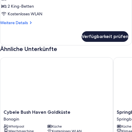
Apartment,
2 King-Betten
2 Schlafzimmer
Kostenloses WLAN
anzeigen
Weitere
Weitere Details
Details
für
Verfügbarkeit prüfen
Superior-
Apartment,
Ähnliche Unterkünfte
2 Schlafzimmer
Cybele Bush Haven Goldküste
Springb
Cybele
Springb
Cybele Bush Haven Goldküste
Spring
Bush
Canyon
Bonogin
Springb
Haven
Cabin
Whirlpool
Küche
Küche
Goldküste
Springb
Waschmaschine
Kostenloses WLAN
Klimaa