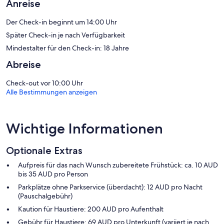
Matratzen und hochwertige Bettwaren. LCD-Fernseher mit
Anreise
Kabelempfang stehen in den Zimmern zur Verfügung. Dieses
Aparthotel mit 4,5 Sternen bietet Wohneinheiten mit Küchen, zu
Der Check-in beginnt um 14:00 Uhr
deren Ausstattung große Kühlschränke/Gefrierfächer, Herdplatte,
Später Check-in je nach Verfügbarkeit
Mikrowelle und separate Essbereiche gehören. Zur Badausstattung
gehören Duschen und Haartrockner.
Mindestalter für den Check-in: 18 Jahre
Dieses Aparthotel in Gold Coast bietet dir einen kostenlosen WLAN-
Abreise
Zugang. Es wird folgende Ausstattung für Geschäftsreisende
angeboten: Schreibtische und Telefone; Orts- und Ferngespräche
Check-out vor 10:00 Uhr
sind kostenfrei (möglicherweise gelten Einschränkungen). Der
Alle Bestimmungen anzeigen
Reinigungsservice wird täglich angeboten. Auf Anfrage bekommst
du Allergikerbettwaren.
Dieses Aparthotel verfügt über folgendes Angebot: Außenpool und
Wichtige Informationen
Fitnesscenter (rund um die Uhr geöffnet).
Die unten aufgeführten Freizeitaktivitäten werden entweder vor
Optionale Extras
Ort oder in der Nähe angeboten. Es können dabei Gebühren
anfallen.
Aufpreis für das nach Wunsch zubereitete Frühstück: ca. 10 AUD
bis 35 AUD pro Person
Parkplätze ohne Parkservice (überdacht): 12 AUD pro Nacht
(Pauschalgebühr)
Kaution für Haustiere: 200 AUD pro Aufenthalt
Gebühr für Haustiere: 69 AUD pro Unterkunft (variiert je nach