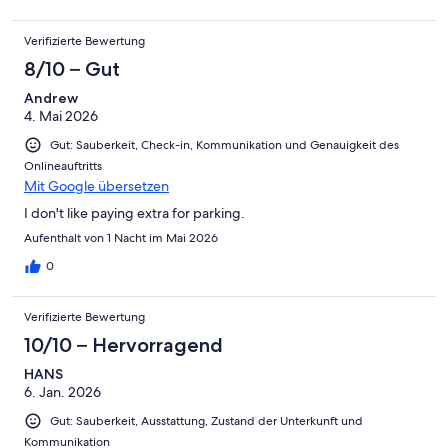
out for me was the overall vibe—calm, clean, and relaxing. It
truly made my stay enjoyable and stress-free. I would definitely
Verifizierte Bewertung
recommend Quest Robina to anyone looking for quality,
comfort, and great service. I’ll definitely be coming
8/10 – Gut
Andrew
4. Mai 2026
Gut: Sauberkeit, Check-in, Kommunikation und Genauigkeit des
Onlineauftritts
Mit Google übersetzen
I don't like paying extra for parking.
Aufenthalt von 1 Nacht im Mai 2026
0
Verifizierte Bewertung
10/10 – Hervorragend
HANS
6. Jan. 2026
Gut: Sauberkeit, Ausstattung, Zustand der Unterkunft und
Kommunikation