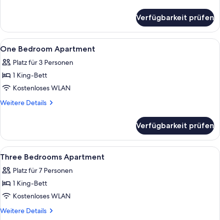
Details
für
Verfügbarkeit prüfen
Executive-
Apartment,
2 Schlafzimmer
Alle
Eigene Küche
3
One Bedroom Apartment
Fotos
Platz für 3 Personen
für
1 King-Bett
One
Bedroom
Kostenloses WLAN
Apartment
Weitere
Weitere Details
anzeigen
Details
für
Verfügbarkeit prüfen
One
Bedroom
Apartment
Alle
Zimmer
7
Three Bedrooms Apartment
Fotos
Platz für 7 Personen
für
1 King-Bett
Three
Bedrooms
Kostenloses WLAN
Apartment
Weitere
Weitere Details
anzeigen
Details