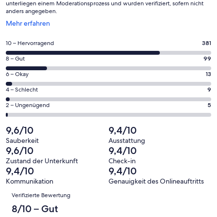
unterliegen einem Moderationsprozess und wurden verifiziert, sofern nicht
anders angegeben.
Wird
Mehr erfahren
in
einem
381
10 – Hervorragend
381
neuen
von
Fenster
99
8 – Gut
99
insgesamt
geöffnet
von
507
13
6 – Okay
13
insgesamt
Gästebewertungen
von
507
9
4 – Schlecht
9
haben
insgesamt
Gästebewertungen
von
eine
507
5
2 – Ungenügend
5
haben
insgesamt
Bewertung
Gästebewertungen
von
eine
507
von
haben
insgesamt
9,6/10
9,4/10
Bewertung
Gästebewertungen
10
eine
507
von
haben
Sauberkeit
Ausstattung
-
Bewertung
Gästebewertungen
9,6/10
9,4/10
8
eine
Hervorragend
von
haben
-
Bewertung
Zustand der Unterkunft
Check-in
6
eine
9,4/10
9,4/10
Gut
von
-
Bewertung
4
Kommunikation
Genauigkeit des Onlineauftritts
Okay
von
Bewertungen
-
Verifizierte Bewertung
2
Schlecht
-
8/10 – Gut