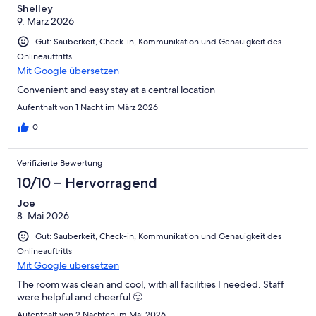
Ungenügend
Shelley
9. März 2026
Gut: Sauberkeit, Check-in, Kommunikation und Genauigkeit des
Onlineauftritts
Mit Google übersetzen
Convenient and easy stay at a central location
Aufenthalt von 1 Nacht im März 2026
0
Verifizierte Bewertung
10/10 – Hervorragend
Joe
8. Mai 2026
Gut: Sauberkeit, Check-in, Kommunikation und Genauigkeit des
Onlineauftritts
Mit Google übersetzen
The room was clean and cool, with all facilities I needed. Staff
were helpful and cheerful 🙂
Aufenthalt von 2 Nächten im Mai 2026