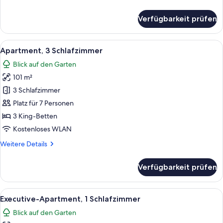
Details
für
Verfügbarkeit prüfen
Apartment,
2 Schlafzimmer
Alle
Eine moderne Küche mit einer zentrale
6
Apartment, 3 Schlafzimmer
Fotos
Blick auf den Garten
für
101 m²
Apartment,
3 Schlafzimmer
3 Schlafzimmer
anzeigen
Platz für 7 Personen
3 King-Betten
Kostenloses WLAN
Weitere
Weitere Details
Details
für
Verfügbarkeit prüfen
Apartment,
3 Schlafzimmer
Alle
Ein modernes Wohnzimmer mit einem bl
9
Executive-Apartment, 1 Schlafzimmer
Fotos
Blick auf den Garten
für