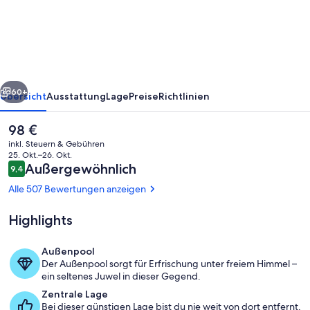
rück
Weiter
60+
Übersicht
Ausstattung
Lage
Preise
Richtlinien
Der
98 €
aktuelle
inkl. Steuern & Gebühren
Preis
25. Okt.–26. Okt.
beträgt
Bewertungen
Außergewöhnlich
9,4
9,4 von 10.
98 €.
Alle 507 Bewertungen anzeigen
Highlights
Terrasse/Patio
Außenpool
Der Außenpool sorgt für Erfrischung unter freiem Himmel –
ein seltenes Juwel in dieser Gegend.
Zentrale Lage
Bei dieser günstigen Lage bist du nie weit von dort entfernt,