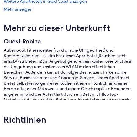
Weitere Aparthotels in Gold Coast anzeigen
Mehr anzeigen
Mehr zu dieser Unterkunft
Quest Robina
Außenpool, Fitnesscenter (rund um die Uhr geöffnet) und
Konferenzzentrum – all das hat dieses Aparthotel (Rauchen nicht
erlaubt) zu bieten. Zum Angebot gehören ein kostenloser Shuttle in
die Umgebung und kostenloses WLAN in den öffentlichen
Bereichen. Außerdem kannst du Folgendes nutzen: Parken ohne
Service, Businesscenter und Concierge-Service. Jedes Apartment
bietet Selbstversorgern eine Küche mit einem Kühlschrank, einer
Herdplatte, einer Mikrowelle und einem Geschirrspüler. Besonders
angenehm wird der Aufenthalt durch ein Bett mit Pillowtop-
Matratze und hochwertige Bettwaren. Es gibt aber auch praktische
Ausstattungsmerkmale wie einen Essbereich und eine Sitzecke.
Quest Robina besitzt 102 klimatisierte Zimmer mit folgender
Richtlinien
Ausstattung: Zimmersafes und Designer-Toilettenartikel. Diese
individuell ausgestatteten und eingerichteten Unterkünfte bieten
separate Sitzecken. Die Betten in den Zimmern haben Pillowtop-