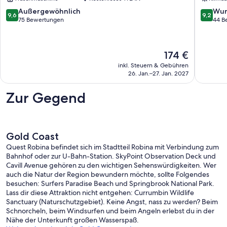
Bonogin
9.6
9.2
Außergewöhnlich
Wun
9,6
9,2
von
von
75 Bewertungen
44 B
10,
10,
Außergewöhnlich,
Wunder
75
44
Der
174 €
Bewertungen
Bewert
Preis
inkl. Steuern & Gebühren
beträgt
26. Jan.–27. Jan. 2027
174 €
Zur Gegend
Gold Coast
Quest Robina befindet sich im Stadtteil Robina mit Verbindung zum
Bahnhof oder zur U-Bahn-Station. SkyPoint Observation Deck und
Cavill Avenue gehören zu den wichtigen Sehenswürdigkeiten. Wer
auch die Natur der Region bewundern möchte, sollte Folgendes
besuchen: Surfers Paradise Beach und Springbrook National Park.
Lass dir diese Attraktion nicht entgehen: Currumbin Wildlife
Sanctuary (Naturschutzgebiet). Keine Angst, nass zu werden? Beim
Schnorcheln, beim Windsurfen und beim Angeln erlebst du in der
Nähe der Unterkunft großen Wasserspaß.