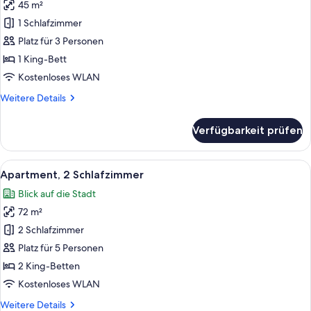
45 m²
Apartment,
1
1 Schlafzimmer
Schlafzimmer
Platz für 3 Personen
anzeigen
1 King-Bett
Kostenloses WLAN
Weitere
Weitere Details
Details
für
Verfügbarkeit prüfen
Apartment,
1
Schlafzimmer
Alle
Ein Hotelzimmer mit einem Bett, eine
9
Apartment, 2 Schlafzimmer
Fotos
Blick auf die Stadt
für
72 m²
Apartment,
2 Schlafzimmer
2 Schlafzimmer
anzeigen
Platz für 5 Personen
2 King-Betten
Kostenloses WLAN
Weitere
Weitere Details