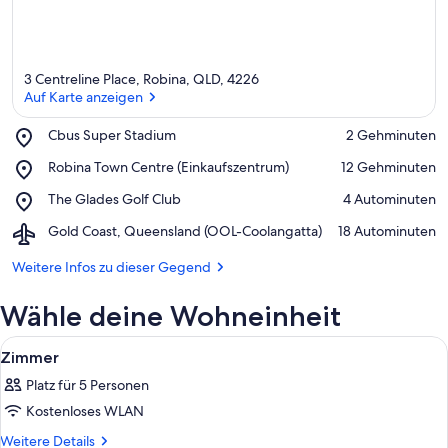
3 Centreline Place, Robina, QLD, 4226
Auf Karte anzeigen
Place,
Cbus Super Stadium
‪2 Gehminuten‬
Cbus
Auf Karte anzeigen
Place,
Robina Town Centre (Einkaufszentrum)
‪12 Gehminuten‬
Super
Robina
Stadium
Place,
The Glades Golf Club
‪4 Autominuten‬
Town
The
Centre
Airport,
Gold Coast, Queensland (OOL-Coolangatta)
‪18 Autominuten‬
Glades
(Einkaufszentrum)
Gold
Golf
Coast,
Weitere Infos zu dieser Gegend
Club
Queensland
(OOL-
Wähle deine Wohneinheit
Coolangatta)
Alle
Ein Hotelzimmer mit zwei Betten, Bli
6
Zimmer
Fotos
Platz für 5 Personen
für
Kostenloses WLAN
Zimmer
anzeigen
Weitere
Weitere Details