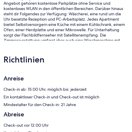
Angebot gehören kostenlose Parkplätze ohne Service und
kostenloses WLAN in den öffentlichen Bereichen. Darüber hinaus
steht dir Folgendes zur Verfügung: Wäscherei, eine rund um die
Uhr besetzte Rezeption und PC-Arbeitsplatz. Jedes Apartment
bietet Selbstversorgern eine Küche mit einem Kühlschrank, einem
Ofen, einer Herdplatte und einer Mikrowelle. Für Unterhaltung
sorgt der Flachbildfernseher mit Satellitenempfang. Die
Zimmerausstattung umfasst aber auch eine Waschmaschine mit
Trockner und einen Essbereich. Es ist keine Zimmerreinigung
verfügbar.
Richtlinien
WaterWalk Extended Stay by Wyndham Kansas City - Overland Pk
besitzt 75 Zimmer mit folgender Ausstattung:
Waschmaschinen/Trockner. Diese individuell ausgestatteten und
eingerichteten Unterkünfte bieten separate Sitzecken. Die Betten
Anreise
in den Zimmern haben hochwertige Bettwaren. Dieses Apartment
mit 3,5 Sternen bietet Wohneinheiten mit Küchen, zu deren
Check-in ab: 15:00 Uhr, möglich bis: jederzeit
Ausstattung große Kühlschränke/Gefrierfächer, Herdplatte,
Ein kontaktloser Check-in und Check-out ist möglich
Mikrowelle und separate Essbereiche gehören. Zur Badausstattung
gehört Folgendes: Badewannen oder Duschen.
Mindestalter für den Check-in: 21 Jahre
Dir steht ein kostenloser Internetzugang (WLAN) zur Verfügung. In
Abreise
den Zimmern stehen 42-Zoll-Flachbildfernseher mit
Satellitenempfang zur Verfügung.
Check-out vor 12:00 Uhr
Dieses Apartment verfügt über folgendes Angebot: