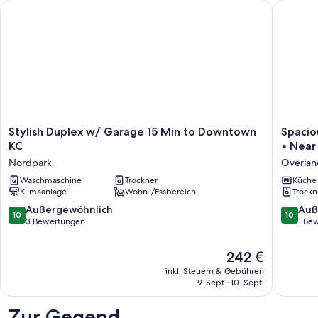
Stylish Duplex w/ Garage 15 Min to Downtown KC
Spacious
Stylish
Spaciou
Stylish Duplex w/ Garage 15 Min to Downtown
Spacio
Duplex
3BR
KC
• Near
w/
Home
Nordpark
Overlan
Garage
•
15
Waschmaschine
Trockner
Sleeps
Küche
Klimaanlage
Wohn-/Essbereich
Trockn
Min
8
to
•
10.0
10.0
Außergewöhnlich
Auß
10
10
Downtown
Family
von
von
3 Bewertungen
1 Be
KC
Friendly
10,
10,
Nordpark
•
Außergewöhnlich,
Außerge
Der
242 €
Near
3
1
Preis
Shoppi
inkl. Steuern & Gebühren
Bewertungen
Bewert
beträgt
9. Sept.–10. Sept.
Overlan
242 €
Park
Zur Gegend