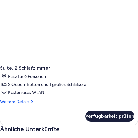
Suite, 2 Schlafzimmer
Platz für 6 Personen
2 Queen-Betten und 1 großes Schlafsofa
Kostenloses WLAN
Weitere
Weitere Details
Details
für
Verfügbarkeit prüfen
Suite,
2 Schlafzimmer
Ähnliche Unterkünfte