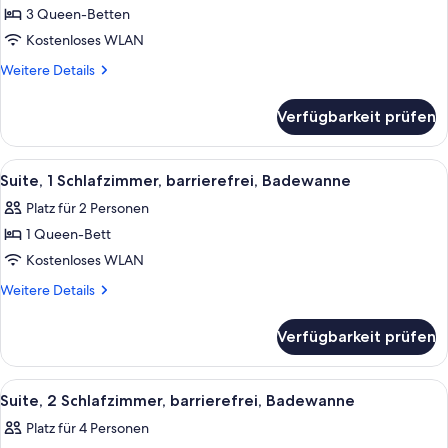
3 Queen-Betten
Suite,
3 Schlafzimmer
Kostenloses WLAN
anzeigen
Weitere
Weitere Details
Details
für
Verfügbarkeit prüfen
Suite,
3 Schlafzimmer
Alle
Ein Hotelzimmer mit einem großen Be
17
Suite, 1 Schlafzimmer, barrierefrei, Badewanne
Fotos
Platz für 2 Personen
für
1 Queen-Bett
Suite,
1
Kostenloses WLAN
Schlafzimmer,
Weitere
Weitere Details
barrierefrei,
Details
für
Badewanne
Verfügbarkeit prüfen
Suite,
anzeigen
1
Schlafzimmer,
Alle
Ein Hotelzimmer mit einem großen Bet
19
barrierefrei,
Suite, 2 Schlafzimmer, barrierefrei, Badewanne
Fotos
Badewanne
Platz für 4 Personen
für