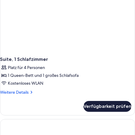
Suite, 1 Schlafzimmer
Platz für 4 Personen
1 Queen-Bett und 1 großes Schlafsofa
Kostenloses WLAN
Weitere
Weitere Details
Details
für
Verfügbarkeit prüfen
Suite,
1
Schlafzimmer