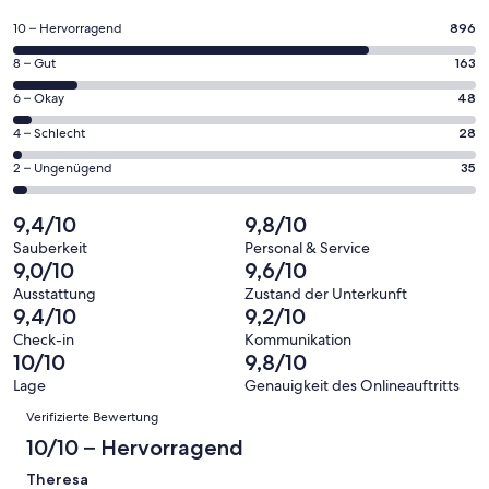
in
einem
896
10 – Hervorragend
896
neuen
von
Fenster
163
8 – Gut
163
insgesamt
geöffnet
von
1170
48
6 – Okay
48
insgesamt
Gästebewertungen
von
1170
28
4 – Schlecht
28
haben
insgesamt
Gästebewertungen
von
eine
1170
35
2 – Ungenügend
35
haben
insgesamt
Bewertung
Gästebewertungen
von
eine
1170
von
haben
insgesamt
9,4/10
9,8/10
Bewertung
Gästebewertungen
10
eine
1170
von
haben
Sauberkeit
Personal & Service
-
Bewertung
Gästebewertungen
9,0/10
9,6/10
8
eine
Hervorragend
von
haben
-
Bewertung
Ausstattung
Zustand der Unterkunft
6
eine
9,4/10
9,2/10
Gut
von
-
Bewertung
4
Check-in
Kommunikation
Okay
von
10/10
9,8/10
-
2
Schlecht
Lage
Genauigkeit des Onlineauftritts
-
Bewertungen
Verifizierte Bewertung
Ungenügend
10/10 – Hervorragend
Theresa