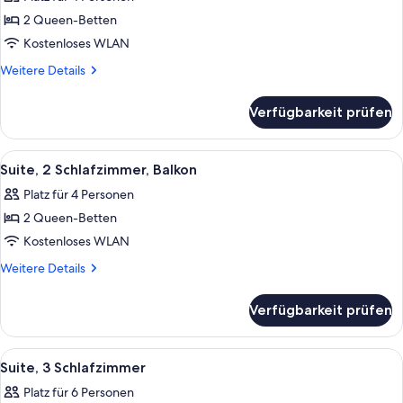
für
2 Queen-Betten
Suite,
2 Schlafzimmer
Kostenloses WLAN
anzeigen
Weitere
Weitere Details
Details
für
Verfügbarkeit prüfen
Suite,
2 Schlafzimmer
Alle
Ein Hotelzimmer mit einem großen Bet
19
Suite, 2 Schlafzimmer, Balkon
Fotos
Platz für 4 Personen
für
2 Queen-Betten
Suite,
2 Schlafzimmer,
Kostenloses WLAN
Balkon
Weitere
Weitere Details
anzeigen
Details
für
Verfügbarkeit prüfen
Suite,
2 Schlafzimmer,
Balkon
Alle
Ein modernes Schlafzimmer mit einem 
21
Suite, 3 Schlafzimmer
Fotos
Platz für 6 Personen
für