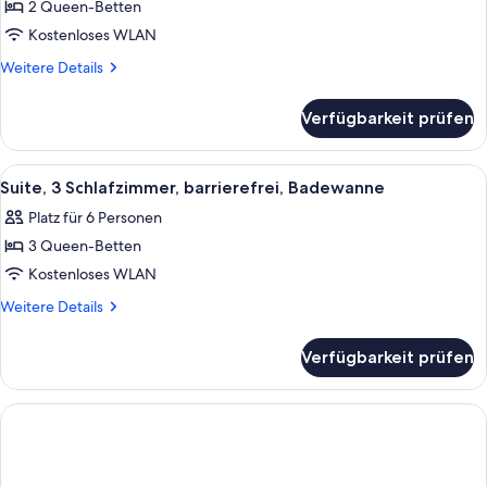
2 Queen-Betten
Suite,
2 Schlafzimmer,
Kostenloses WLAN
barrierefrei,
Weitere
Weitere Details
Badewanne
Details
für
anzeigen
Verfügbarkeit prüfen
Suite,
2 Schlafzimmer,
barrierefrei,
Alle
Ein modernes Schlafzimmer mit einem 
21
Badewanne
Suite, 3 Schlafzimmer, barrierefrei, Badewanne
Fotos
Platz für 6 Personen
für
3 Queen-Betten
Suite,
3 Schlafzimmer,
Kostenloses WLAN
barrierefrei,
Weitere
Weitere Details
Badewanne
Details
für
anzeigen
Verfügbarkeit prüfen
Suite,
3 Schlafzimmer,
barrierefrei,
Badewanne