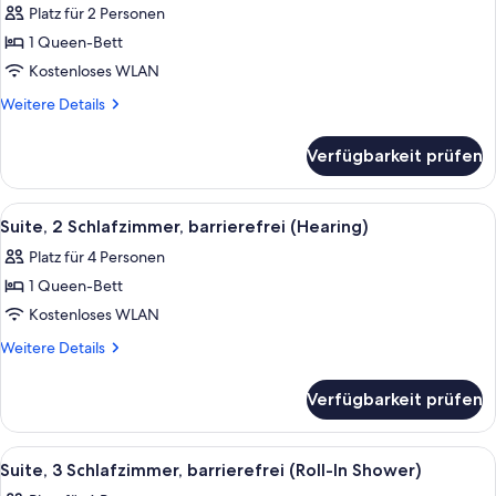
Platz für 2 Personen
für
1 Queen-Bett
Suite,
1
Kostenloses WLAN
Schlafzimmer,
Weitere
Weitere Details
Balkon
Details
für
anzeigen
Verfügbarkeit prüfen
Suite,
1
Schlafzimmer,
Alle
Ein Hotelzimmer mit einem großen Bet
19
Balkon
Suite, 2 Schlafzimmer, barrierefrei (Hearing)
Fotos
Platz für 4 Personen
für
1 Queen-Bett
Suite,
2 Schlafzimmer,
Kostenloses WLAN
barrierefrei
Weitere
Weitere Details
(Hearing)
Details
für
anzeigen
Verfügbarkeit prüfen
Suite,
2 Schlafzimmer,
barrierefrei
Alle
Ein modernes Schlafzimmer mit einem 
21
(Hearing)
Suite, 3 Schlafzimmer, barrierefrei (Roll-In Shower)
Fotos