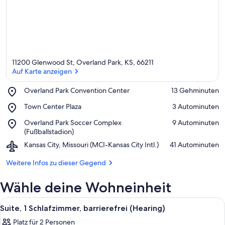
11200 Glenwood St, Overland Park, KS, 66211
Auf Karte anzeigen
Place,
Overland Park Convention Center
‪13 Gehminuten‬
Overland
Auf Karte anzeigen
Place,
Town Center Plaza
‪3 Autominuten‬
Park
Town
Convention
Place,
Overland Park Soccer Complex
‪9 Autominuten‬
Center
Center
Overland
(Fußballstadion)
Plaza
Park
Airport,
Kansas City, Missouri (MCI-Kansas City Intl.)
‪41 Autominuten‬
Soccer
Kansas
Complex
City,
Weitere Infos zu dieser Gegend
(Fußballstadion)
Missouri
(MCI-
Wähle deine Wohneinheit
Kansas
City
Alle
Ein Hotelzimmer mit einem großen Be
17
Intl.)
Suite, 1 Schlafzimmer, barrierefrei (Hearing)
Fotos
Platz für 2 Personen