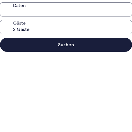
Daten
Gäste
Suchen
Fotogalerie