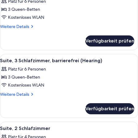
Platz für 6 Personen
für
3 Queen-Betten
Suite,
3 Schlafzimmer,
Kostenloses WLAN
barrierefrei
Weitere
Weitere Details
(Roll-
Details
für
In
Verfügbarkeit prüfen
Suite,
Shower)
3 Schlafzimmer,
anzeigen
barrierefrei
Alle
Ein modernes Schlafzimmer mit einem 
21
(Roll-
Suite, 3 Schlafzimmer, barrierefrei (Hearing)
Fotos
In
Platz für 6 Personen
Shower)
für
3 Queen-Betten
Suite,
3 Schlafzimmer,
Kostenloses WLAN
barrierefrei
Weitere
Weitere Details
(Hearing)
Details
für
anzeigen
Verfügbarkeit prüfen
Suite,
3 Schlafzimmer,
barrierefrei
Alle
Ein Hotelzimmer mit einem großen Bet
19
(Hearing)
Suite, 2 Schlafzimmer
Fotos
Platz für 4 Personen