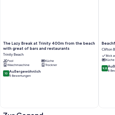
The
Beachfr
The Lazy Break at Trinity 400m from the beach
Beachf
Lazy
On
with great of bars and restaurants
Clifton 
Break
Arlingto
Trinity Beach
Blick 
at
Clifton
Küche
Trinity
Pool
Küche
Beach
Waschmaschine
Trockner
400m
9.8
Auß
9,8
from
von
8 Be
10.0
Außergewöhnlich
10
the
10,
von
5 Bewertungen
beach
Außerge
10,
with
8
Außergewöhnlich,
great
Bewert
5
of
Bewertungen
bars
and
restaurants
Trinity