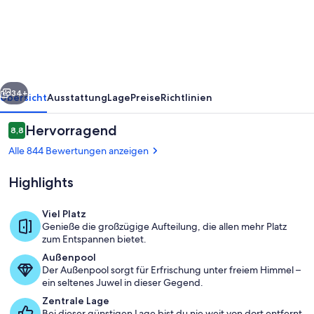
Resort
rück
Weiter
34+
Übersicht
Ausstattung
Lage
Preise
Richtlinien
Bewertungen
Hervorragend
8,8
8,8 von 10.
Alle 844 Bewertungen anzeigen
Highlights
Viel Platz
Genieße die großzügige Aufteilung, die allen mehr Platz
zum Entspannen bietet.
Außenpool
Außenpool
Der Außenpool sorgt für Erfrischung unter freiem Himmel –
ein seltenes Juwel in dieser Gegend.
Zentrale Lage
Bei dieser günstigen Lage bist du nie weit von dort entfernt,