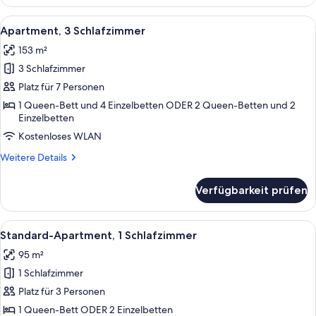
Apartment,
2 Schlafzimmer
Alle
Ein modernes Hotelzimmer mit einem 
6
Apartment, 3 Schlafzimmer
Fotos
153 m²
für
3 Schlafzimmer
Apartment,
3 Schlafzimmer
Platz für 7 Personen
anzeigen
1 Queen-Bett und 4 Einzelbetten ODER 2 Queen-Betten und 2
Einzelbetten
Kostenloses WLAN
Weitere
Weitere Details
Details
für
Verfügbarkeit prüfen
Apartment,
3 Schlafzimmer
Alle
Ein Hotelzimmer mit zwei Betten, ein
8
Standard-Apartment, 1 Schlafzimmer
Fotos
95 m²
für
1 Schlafzimmer
Standard-
Apartment,
Platz für 3 Personen
1
1 Queen-Bett ODER 2 Einzelbetten