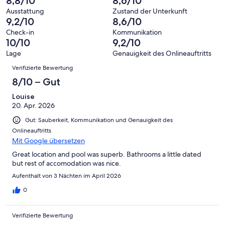
8,8/10
8,6/10
8
eine
Hervorragend
von
haben
-
Bewertung
Ausstattung
Zustand der Unterkunft
6
eine
9,2/10
8,6/10
Gut
von
-
Bewertung
4
Check-in
Kommunikation
Okay
von
10/10
9,2/10
-
2
Schlecht
Lage
Genauigkeit des Onlineauftritts
-
Bewertungen
Verifizierte Bewertung
Ungenügend
8/10 – Gut
Louise
20. Apr. 2026
Gut: Sauberkeit, Kommunikation und Genauigkeit des
Onlineauftritts
Mit Google übersetzen
Great location and pool was superb. Bathrooms a little dated
but rest of accomodation was nice.
Aufenthalt von 3 Nächten im April 2026
0
Verifizierte Bewertung