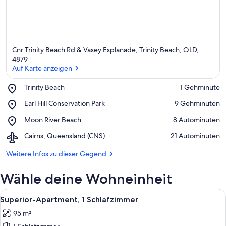
Cnr Trinity Beach Rd & Vasey Esplanade, Trinity Beach, QLD,
4879
Auf Karte anzeigen
Place,
Trinity Beach
‪1 Gehminute‬
Auf Karte anzeigen
Trinity
Place,
Earl Hill Conservation Park
‪9 Gehminuten‬
Beach
Earl
Place,
Moon River Beach
‪8 Autominuten‬
Hill
Moon
Conservation
Airport,
Cairns, Queensland (CNS)
‪21 Autominuten‬
River
Park
Cairns,
Beach
Queensland
Weitere Infos zu dieser Gegend
(CNS)
Wähle deine Wohneinheit
Alle
Ein modernes Wohnzimmer mit einer So
9
Superior-Apartment, 1 Schlafzimmer
Fotos
95 m²
für