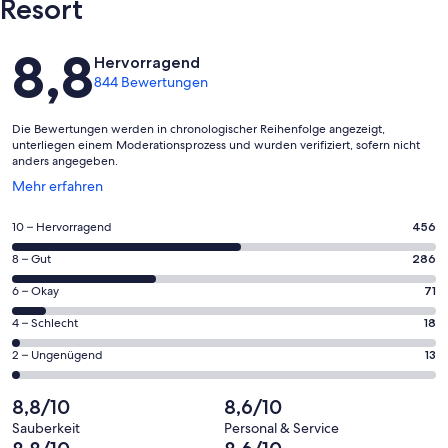
Resort
Bewertungen
8,8
Hervorragend
844 Bewertungen
Die Bewertungen werden in chronologischer Reihenfolge angezeigt,
unterliegen einem Moderationsprozess und wurden verifiziert, sofern nicht
anders angegeben.
Wird
Mehr erfahren
in
einem
456
10 – Hervorragend
456
neuen
von
Fenster
286
8 – Gut
286
insgesamt
geöffnet
von
844
71
6 – Okay
71
insgesamt
Gästebewertungen
von
844
18
4 – Schlecht
18
haben
insgesamt
Gästebewertungen
von
eine
844
13
2 – Ungenügend
13
haben
insgesamt
Bewertung
Gästebewertungen
von
eine
844
von
haben
insgesamt
8,8/10
8,6/10
Bewertung
Gästebewertungen
10
eine
844
von
haben
Sauberkeit
Personal & Service
-
Bewertung
Gästebewertungen