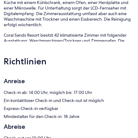
Küche mit einem Kühlschrank, einem Ofen, einer Herdplatte und
einer Mikrowelle. Für Unterhaltung sorgt der LCD-Fernseher mit
Digitalempfang. Die Zimmerausstattung umfasst aber auch eine
Waschmaschine mit Trockner und einen Essbereich. Die Reinigung
erfolgt wöchentlich.
Coral Sands Resort besitzt 42 klimatisierte Zimmer mit folgender
Ausstattung: Waschmaschinen/Trockner und Zimmersafes. Die
Zimmer verfügen über Balkone. Jedes Zimmer ist individuell
ausgestattet und eingerichtet. Dieses Aparthotel mit 4,5 Sternen
bietet Wohneinheiten mit Küchen, zu deren Ausstattung große
Richtlinien
Kühlschränke/Gefrierfächer, Herdplatte, Mikrowelle und separate
Essbereiche gehören. Zur Badausstattung gehören Duschwannen,
kostenlose Toilettenartikel und Haartrockner.
Dieses Aparthotel in Cairns bietet dir einen kostenlosen WLAN-
Anreise
Zugang mit einer Geschwindigkeit von > 25 MBit/s. In den Zimmern
stehen 40-Zoll-LCD-Fernseher mit Digitalempfang zur Verfügung.
Check-in ab: 14:00 Uhr, möglich bis: 17:00 Uhr
Alle Zimmer verfügen außerdem über Wasserkocher mit
Ein kontaktloser Check-in und Check-out ist möglich
Kaffee-/Teezubehör und Bügeleisen/Bügelbretter. Der
Express-Check-in verfügbar
Reinigungsservice wird wöchentlich angeboten.
Mindestalter für den Check-in: 18 Jahre
Dieses Aparthotel verfügt über folgendes Angebot: Außenpool.
Abreise