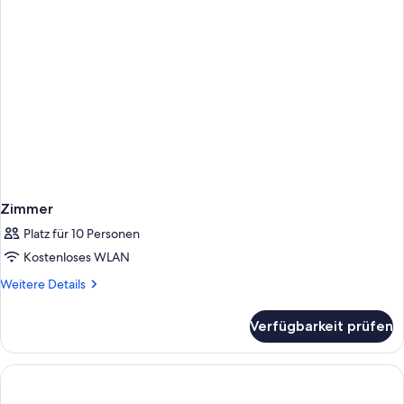
Zimmer
Platz für 10 Personen
Kostenloses WLAN
Weitere
Weitere Details
Details
für
Verfügbarkeit prüfen
Zimmer