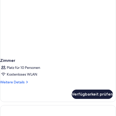
Zimmer
Platz für 10 Personen
Kostenloses WLAN
Weitere
Weitere Details
Details
für
Verfügbarkeit prüfen
Zimmer