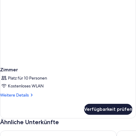
Zimmer
Platz für 10 Personen
Kostenloses WLAN
Weitere
Weitere Details
Details
für
Verfügbarkeit prüfen
Zimmer
Ähnliche Unterkünfte
The Lazy Break at Trinity 400m from the beach with great of b
Beachfro