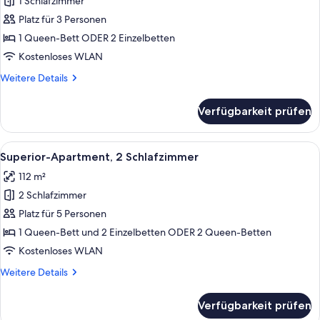
1 Schlafzimmer
Superior-
Apartment,
Platz für 3 Personen
1
1 Queen-Bett ODER 2 Einzelbetten
Schlafzimmer
Kostenloses WLAN
anzeigen
Weitere
Weitere Details
Details
für
Verfügbarkeit prüfen
Superior-
Apartment,
1
Alle
Ein modernes Wohnzimmer mit einer So
9
Schlafzimmer
Superior-Apartment, 2 Schlafzimmer
Fotos
112 m²
für
2 Schlafzimmer
Superior-
Apartment,
Platz für 5 Personen
2 Schlafzimmer
1 Queen-Bett und 2 Einzelbetten ODER 2 Queen-Betten
anzeigen
Kostenloses WLAN
Weitere
Weitere Details
Details
für
Verfügbarkeit prüfen
Superior-