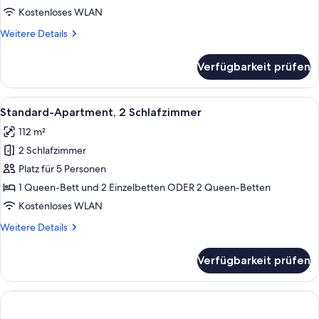
Schlafzimmer
Kostenloses WLAN
anzeigen
Weitere
Weitere Details
Details
für
Verfügbarkeit prüfen
Standard-
Apartment,
1
Alle
Ein Hotelzimmer mit zwei Betten, ein
6
Schlafzimmer
Standard-Apartment, 2 Schlafzimmer
Fotos
112 m²
für
2 Schlafzimmer
Standard-
Apartment,
Platz für 5 Personen
2 Schlafzimmer
1 Queen-Bett und 2 Einzelbetten ODER 2 Queen-Betten
anzeigen
Kostenloses WLAN
Weitere
Weitere Details
Details
für
Verfügbarkeit prüfen
Standard-
Apartment,
2 Schlafzimmer