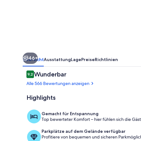
46+
Übersicht
Ausstattung
Lage
Preise
Richtlinien
Bewertungen
Wunderbar
9,2
9,2 von 10.
Alle 566 Bewertungen anzeigen
Highlights
Restaurant
Gemacht für Entspannung
Top bewerteter Komfort – hier fühlen sich die Gäs
Parkplätze auf dem Gelände verfügbar
Profitiere von bequemen und sicheren Parkmöglichk