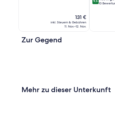
9,6
10,
von
10 Bewertu
Außergewöhnlich,
10,
23
Außergewöhnl
Der
131 €
Bewertungen
10
Preis
Bewertungen
inkl. Steuern & Gebühren
beträgt
11. Nov.–12. Nov.
131 €
Zur Gegend
Mehr zu dieser Unterkunft