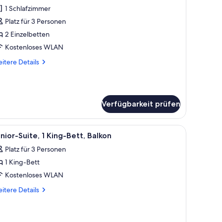
1 Schlafzimmer
eluxe-
immer,
Platz für 3 Personen
 Einzelbetten
2 Einzelbetten
nzeigen
Kostenloses WLAN
itere
itere Details
tails
r
luxe-
mmer,
Verfügbarkeit prüfen
Einzelbetten
isch, Laptop und Fernseher, der eine Landschaft zeigt.
le
Eine moderne Küche mit integrierten Geräten,
7
nior-Suite, 1 King-Bett, Balkon
otos
Platz für 3 Personen
ür
1 King-Bett
unior-
ite,
Kostenloses WLAN
King-
itere
itere Details
ett,
tails
r
alkon
nior-
nzeigen