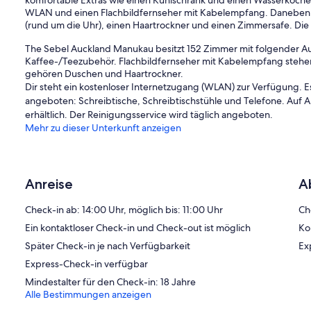
komfortable Extras wie einen Kühlschrank und einen Wasserkoche
WLAN und einen Flachbildfernseher mit Kabelempfang. Daneben 
(rund um die Uhr), einen Haartrockner und einen Zimmersafe. Die 
The Sebel Auckland Manukau besitzt 152 Zimmer mit folgender A
Kaffee-/Teezubehör. Flachbildfernseher mit Kabelempfang stehe
gehören Duschen und Haartrockner.
Dir steht ein kostenloser Internetzugang (WLAN) zur Verfügung. 
angeboten: Schreibtische, Schreibtischstühle und Telefone. Auf 
erhältlich. Der Reinigungsservice wird täglich angeboten.
Mehr zu dieser Unterkunft anzeigen
Anreise
A
Check-in ab: 14:00 Uhr, möglich bis: 11:00 Uhr
Ch
Ein kontaktloser Check-in und Check-out ist möglich
Ko
Später Check-in je nach Verfügbarkeit
Ex
Express-Check-in verfügbar
Mindestalter für den Check-in: 18 Jahre
Alle Bestimmungen anzeigen