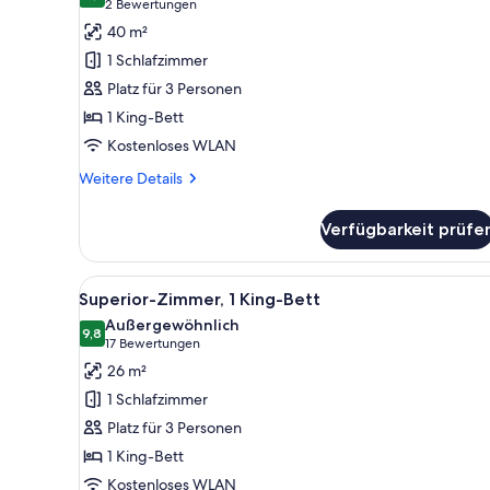
10,0 von 10
(2
2 Bewertungen
Deluxe-
Bewertungen)
40 m²
Apartment,
1 Schlafzimmer
1 King-
Platz für 3 Personen
Bett
1 King-Bett
anzeigen
Kostenloses WLAN
Weitere
Weitere Details
Details
für
Verfügbarkeit prüfe
Deluxe-
Apartment,
1 King-
Alle
Ein modernes Hotelzimmer mit S
6
Bett
Superior-Zimmer, 1 King-Bett
Fotos
Außergewöhnlich
für
9,8
9,8 von 10
(17
17 Bewertungen
Superior-
Bewertungen)
26 m²
Zimmer,
1 Schlafzimmer
1 King-
Platz für 3 Personen
Bett
1 King-Bett
anzeigen
Kostenloses WLAN