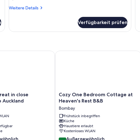
Su
Weitere
1 
Weitere Details
Details
Be
für
Ba
n
Verfügbarkeit prüfen
Superior-
Zimmer,
2 Einzelbetten
at in close proximity to Auckland
Cozy One Bedroom Cottage at Heave
Cozy
reat in close
Cozy One Bedroom Cottage at
One
o Auckland
Heaven's Rest B&B
Bedroom
Bombay
Cottage
 WLAN
at
Frühstück inbegriffen
Küche
Heaven's
erfügbar
Haustiere erlaubt
Rest
ce
Kostenloses WLAN
B&B
10.0
wöhnlich
Bombay
Außergewöhnlich