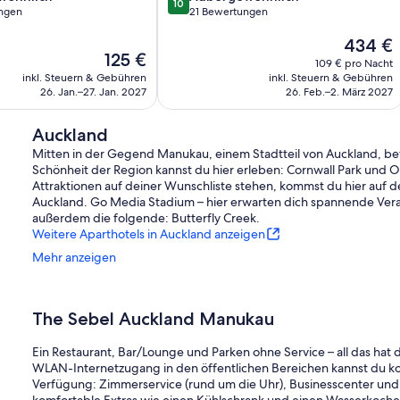
10
von
ngen
21 Bewertungen
10,
Der
434 €
ich,
Außergewöhnlich,
Der
125 €
Preis
21
109 € pro Nacht
Preis
beträgt
Bewertungen
inkl. Steuern & Gebühren
inkl. Steuern & Gebühren
beträgt
434 €
26. Jan.–27. Jan. 2027
26. Feb.–2. März 2027
125 €
Auckland
Mitten in der Gegend Manukau, einem Stadtteil von Auckland, bef
Schönheit der Region kannst du hier erleben: Cornwall Park und 
Attraktionen auf deiner Wunschliste stehen, kommst du hier auf 
Auckland. Go Media Stadium – hier erwarten dich spannende Veran
außerdem die folgende: Butterfly Creek.
Weitere Aparthotels in Auckland anzeigen
Mehr anzeigen
The Sebel Auckland Manukau
Ein Restaurant, Bar/Lounge und Parken ohne Service – all das hat 
WLAN-Internetzugang in den öffentlichen Bereichen kannst du kos
Verfügung: Zimmerservice (rund um die Uhr), Businesscenter und