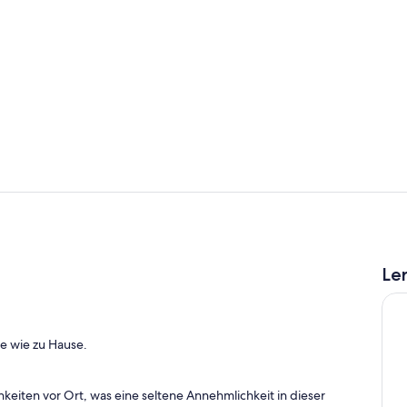
Außenberei
Außenberei
Le
te wie zu Hause.
eiten vor Ort, was eine seltene Annehmlichkeit in dieser