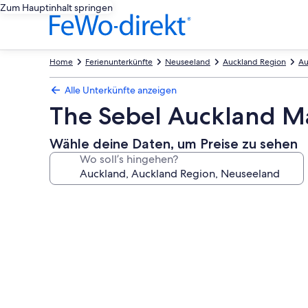
Zum Hauptinhalt springen
Home
Ferienunterkünfte
Neuseeland
Auckland Region
Au
Alle Unterkünfte anzeigen
The Sebel Auckland 
Wähle deine Daten, um Preise zu sehen
Wo soll’s hingehen?
Fotogalerie
von
The
Sebel
Auckland
Manukau