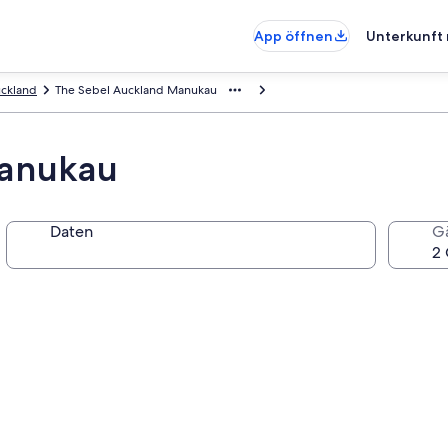
App öffnen
Unterkunft 
ckland
The Sebel Auckland Manukau
Manukau
Daten
G