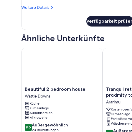
Weitere
Weitere Details
Details
für
Verfügbarkeit prüfe
Superior-
Zimmer,
1 King-
Ähnliche Unterkünfte
Bett
Beautiful 2 bedroom house
Tranquil retre
Beautiful
Tranquil
Beautiful 2 bedroom house
Tranquil ret
2
retreat
proximity t
Wattle Downs
bedroom
in
Ararimu
Küche
house
close
Klimaanlage
Wattle
proximity
Kostenloses
Außenbereich
Klimaanlage
Downs
to
Mikrowelle
Parkplätze v
Auckland
Wäscheservi
9.6
Außergewöhnlich
Ararimu
9,6
von
23 Bewertungen
9.6
Außerge