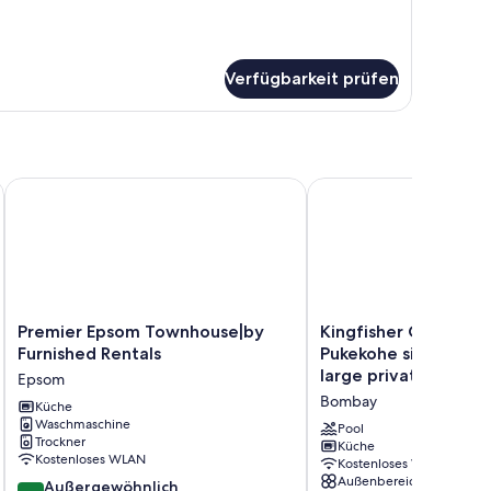
ite,
King-
tt,
lkon
Verfügbarkeit prüfen
n's Rest B&B
Premier Epsom Townhouse|by Furnished Rentals
Kingfisher Cabin. Nestl
Premier
Kingfisher
Premier Epsom Townhouse|by
Kingfisher Cabin. Ne
Epsom
Cabin.
Furnished Rentals
Pukekohe side of Bo
Townhouse|by
Nestled
large private pool.
Epsom
Furnished
Pukekohe
Bombay
Rentals
Küche
side
Waschmaschine
Epsom
of
Pool
Trockner
Bombay,
Küche
Kostenloses WLAN
Kostenloses WLAN
with
Außenbereich
10.0
Außergewöhnlich
a