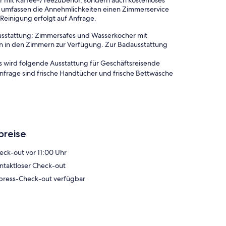
r mit Kaffee-/Teezubehör, sondern auch kostenloses
umfassen die Annehmlichkeiten einen Zimmerservice
Reinigung erfolgt auf Anfrage.
usstattung: Zimmersafes und Wasserkocher mit
n in den Zimmern zur Verfügung. Zur Badausstattung
Es wird folgende Ausstattung für Geschäftsreisende
Anfrage sind frische Handtücher und frische Bettwäsche
breise
eck-out vor 11:00 Uhr
ntaktloser Check-out
press-Check-out verfügbar