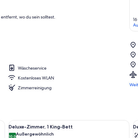
entfernt, wo du sein solltest.
16
Au
Wäscheservice
Kostenloses WLAN
Weit
Zimmerreinigung
h, einem Sessel, einem kleinen Tisch mit einer Vase, einer Lampe und einem 
Alle
Zimmer
Al
7
Deluxe-Zimmer, 1 King-Bett
D
Fotos
F
Außergewöhnlich
für
10,0
f