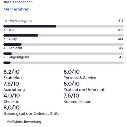
anders angegeben.
Wird
Mehr erfahren
in
einem
313
10 – Hervorragend
313
neuen
von
Fenster
210
8 – Gut
210
insgesamt
geöffnet
von
717
104
6 – Okay
104
insgesamt
Gästebewertungen
von
717
47
4 – Schlecht
47
haben
insgesamt
Gästebewertungen
von
eine
717
43
2 – Ungenügend
43
haben
insgesamt
Bewertung
Gästebewertungen
von
eine
717
von
haben
insgesamt
8,2/10
8,0/10
Bewertung
Gästebewertungen
10
eine
717
von
haben
Sauberkeit
Personal & Service
-
Bewertung
Gästebewertungen
7,6/10
8,0/10
8
eine
Hervorragend
von
haben
-
Bewertung
Ausstattung
Zustand der Unterkunft
6
eine
4,0/10
7,6/10
Gut
von
-
Bewertung
4
Check-in
Kommunikation
Okay
von
8,0/10
-
2
Schlecht
Genauigkeit des Onlineauftritts
-
Bewertungen
Verifizierte Bewertung
Ungenügend