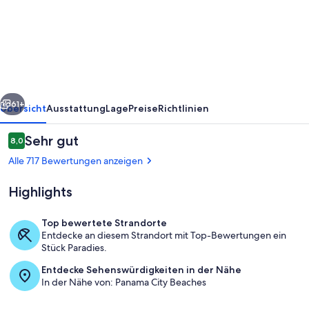
Beach
Resort
rück
Weiter
61+
Übersicht
Ausstattung
Lage
Preise
Richtlinien
Bewertungen
Sehr gut
8,0
8,0 von 10.
Alle 717 Bewertungen anzeigen
Highlights
Top bewertete Strandorte
Entdecke an diesem Strandort mit Top-Bewertungen ein
Stück Paradies.
Eingangsbereich
Entdecke Sehenswürdigkeiten in der Nähe
In der Nähe von: Panama City Beaches