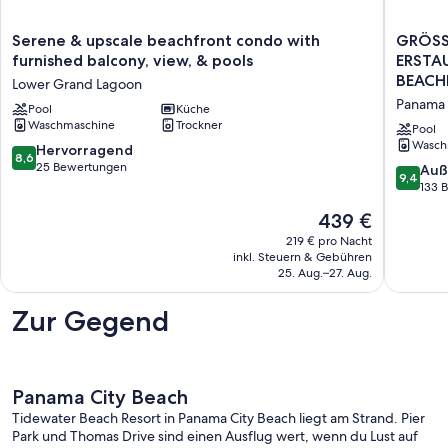
Serene
GRÖSS
Serene & upscale beachfront condo with
GRÖSS
&
FLOOR
furnished balcony, view, & pools
ERSTA
upscale
PLAN
BEAC
Lower Grand Lagoon
beachfront
CALYPS
Panama 
condo
Pool
Küche
ANGEBO
Waschmaschine
Trockner
with
ERSTAU
Pool
furnished
AUSSIC
Wasch
8.6
Hervorragend
8,6
balcony,
AUS
von
25 Bewertungen
9.4
Auß
9,4
view,
DIESER
10,
von
133 
&
BEACH
Hervorragend,
10,
Der
pools
439 €
COND
25
Außerge
Preis
Lower
Panama
Bewertungen
133
219 € pro Nacht
beträgt
Grand
City
inkl. Steuern & Gebühren
Bewert
439 €
Lagoon
Beach
25. Aug.–27. Aug.
Zur Gegend
Panama City Beach
Tidewater Beach Resort in Panama City Beach liegt am Strand. Pier
Park und Thomas Drive sind einen Ausflug wert, wenn du Lust auf