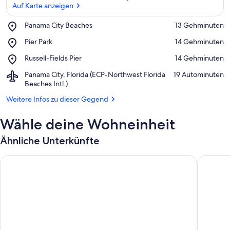
Auf Karte anzeigen
Place,
Panama City Beaches
‪13 Gehminuten‬
Panama
Auf Karte anzeigen
Place,
Pier Park
‪14 Gehminuten‬
City
Pier
Beaches
Place,
Russell-Fields Pier
‪14 Gehminuten‬
Park
Russell-
Airport,
Panama City, Florida (ECP-Northwest Florida
‪19 Autominuten‬
Fields
Panama
Beaches Intl.)
Pier
City,
Weitere Infos zu dieser Gegend
Florida
(ECP-
Wähle deine Wohneinheit
Northwest
Florida
Beaches
Ähnliche Unterkünfte
Intl.)
Serene & upscale beachfront condo with furnished balcony, v
GRÖSSTE