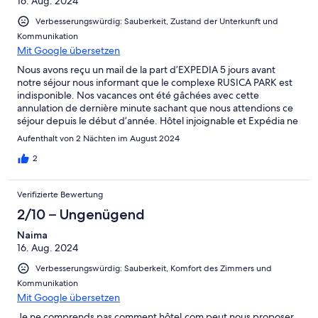
16. Aug. 2024
Ungenügend
Verbesserungswürdig: Sauberkeit, Zustand der Unterkunft und
Kommunikation
Mit Google übersetzen
Nous avons reçu un mail de la part d’EXPEDIA 5 jours avant
notre séjour nous informant que le complexe RUSICA PARK est
indisponible. Nos vacances ont été gâchées avec cette
annulation de dernière minute sachant que nous attendions ce
séjour depuis le début d’année. Hôtel injoignable et Expédia ne
nous a pas trouvé de solution. Je suis complètement insatisfaite
Aufenthalt von 2 Nächten im August 2024
et très choquée. Mes enfants sont très déçus.
2
Verifizierte Bewertung
2/10 – Ungenügend
Naima
16. Aug. 2024
Verbesserungswürdig: Sauberkeit, Komfort des Zimmers und
Kommunikation
Mit Google übersetzen
Je ne comprends pas comment hôtel.com peut nous proposer