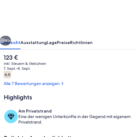
rück
Weiter
91+
Übersicht
Ausstattung
Lage
Preise
Richtlinien
Der
123 €
aktuelle
inkl. Steuern & Gebühren
Preis
7. Sept.–8. Sept.
beträgt
Bewertungen
6,0
6,0 von 10.
123 €.
Alle 7 Bewertungen anzeigen
Highlights
Fassade der Unterkunft
Am Privatstrand
Eine der wenigen Unterkünfte in der Gegend mit eigenem
Privatstrand.