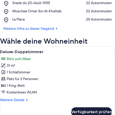
Place,
Stade du 20-Août-1955
‪22 Autominuten‬
Stade
Auf Karte anzeigen
Place,
Moschee Omar Ibn Al-Khattab
‪22 Autominuten‬
du
Moschee
20-
Place,
La Place
‪25 Autominuten‬
Omar
Août-
La
Ibn
1955
Place
Weitere Infos zu dieser Gegend
Al-
Khattab
Wähle deine Wohneinheit
Alle
Ein ordentlich bezogenes Bett mit we
5
Deluxe-Doppelzimmer
Fotos
Blick aufs Meer
für
31 m²
Deluxe-
Doppelzimmer
1 Schlafzimmer
anzeigen
Platz für 2 Personen
1 King-Bett
Kostenloses WLAN
Weitere
Weitere Details
Details
für
Verfügbarkeit prüfen
Deluxe-