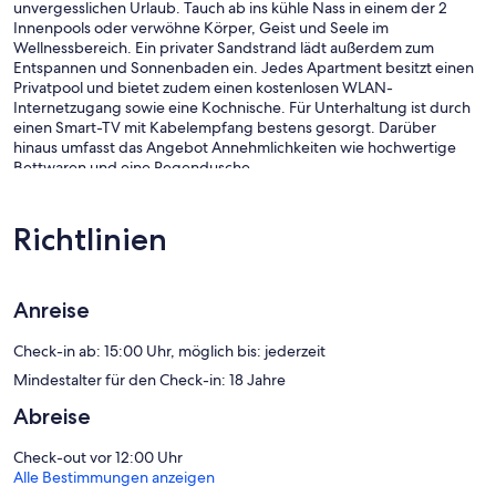
unvergesslichen Urlaub. Tauch ab ins kühle Nass in einem der 2
Innenpools oder verwöhne Körper, Geist und Seele im
Wellnessbereich. Ein privater Sandstrand lädt außerdem zum
Entspannen und Sonnenbaden ein. Jedes Apartment besitzt einen
Privatpool und bietet zudem einen kostenlosen WLAN-
Internetzugang sowie eine Kochnische. Für Unterhaltung ist durch
einen Smart-TV mit Kabelempfang bestens gesorgt. Darüber
hinaus umfasst das Angebot Annehmlichkeiten wie hochwertige
Bettwaren und eine Regendusche.
Rusica park besitzt 278 klimatisierte Zimmer mit folgender
Ausstattung: Privatpools und Haartrockner. Die Betten in den
Richtlinien
Zimmern haben hochwertige Bettwaren. Dieses Aparthotel mit 4,5
Sternen hat Wohneinheiten mit Kochnischen. Die Bäder sind wie
folgt ausgestattet: Duschen mit Regenduschen und kostenlose
Toilettenartikel.
Anreise
Dieses Aparthotel in Filfila bietet dir einen kostenlosen WLAN-
Zugang mit einer Geschwindigkeit von > 50 MBit/s. In den
Check-in ab: 15:00 Uhr, möglich bis: jederzeit
Zimmern stehen 42-cm-Smart-TVs mit Kabelempfang zur
Mindestalter für den Check-in: 18 Jahre
Verfügung. Der Reinigungsservice wird täglich angeboten. Auf
Abreise
Anfrage bekommst du Allergikerbettwaren.
Zum Freizeitangebot vor Ort gehören 5 Außenpools und 2
Check-out vor 12:00 Uhr
Innenpools. Zum Freizeitangebot gehören neben einem
Alle Bestimmungen anzeigen
Kinderbecken auch ein Privatstrand.