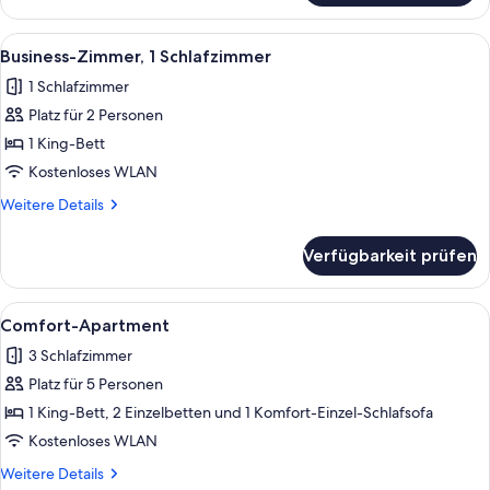
Doppelzimmer
Alle
Ein modernes Wohnzimmer mit einem d
6
Business-Zimmer, 1 Schlafzimmer
Fotos
1 Schlafzimmer
für
Platz für 2 Personen
Business-
Zimmer,
1 King-Bett
1
Kostenloses WLAN
Schlafzimmer
Weitere
Weitere Details
anzeigen
Details
für
Verfügbarkeit prüfen
Business-
Zimmer,
1
Alle
Ein modernes, minimalistisches Zimmer
10
Schlafzimmer
Comfort-Apartment
Fotos
3 Schlafzimmer
für
Platz für 5 Personen
Comfort-
Apartment
1 King-Bett, 2 Einzelbetten und 1 Komfort-Einzel-Schlafsofa
anzeigen
Kostenloses WLAN
Weitere
Weitere Details