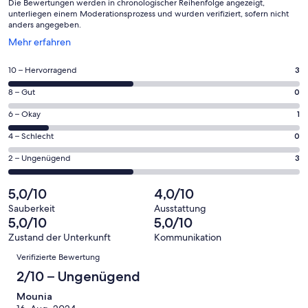
Die Bewertungen werden in chronologischer Reihenfolge angezeigt,
unterliegen einem Moderationsprozess und wurden verifiziert, sofern nicht
anders angegeben.
Wird
Mehr erfahren
in
einem
3
10 – Hervorragend
3
neuen
von
Fenster
0
8 – Gut
0
insgesamt
geöffnet
von
7
1
6 – Okay
1
insgesamt
Gästebewertungen
von
7
0
4 – Schlecht
0
haben
insgesamt
Gästebewertungen
von
eine
7
3
2 – Ungenügend
3
haben
insgesamt
Bewertung
Gästebewertungen
von
eine
7
von
haben
insgesamt
5,0/10
4,0/10
Bewertung
Gästebewertungen
10
eine
7
von
haben
Sauberkeit
Ausstattung
-
Bewertung
Gästebewertungen
5,0/10
5,0/10
8
eine
Hervorragend
von
haben
-
Bewertung
Zustand der Unterkunft
Kommunikation
6
eine
Bewertungen
Gut
von
Verifizierte Bewertung
-
Bewertung
4
Okay
von
2/10 – Ungenügend
-
2
Schlecht
Mounia
-