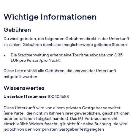
Dieses Aparthotel verfügt über einen Wellnessbereich, in dem dir
Wichtige Informationen
Entspannung und Erholung geboten werden. Zu den Services
gehört Folgendes: Massagen. Der Wellnessbereich verfügt über
eine Sauna und ein Dampfbad. Dieses Spa ist täglich geöffnet.
Gebühren
Kindern, die jünger als 16 Jahre alt sind, ist der Zutritt zum
Wellnessbereich nur in Begleitung eines Erwachsenen gestattet.
Du wirst gebeten, die folgenden Gebühren direkt in der Unterkunft
Vor Ort gibt es heiße Quellen/Mineralquellen.
zu zahlen. Gebühren beinhalten möglicherweise geltende Steuern:
Die Stadtverwaltung erhebt eine Tourismusabgabe von 3.35
EUR pro Person/pro Nacht.
Diese Liste enthält alle Gebühren, die uns von der Unterkunft
mitgeteilt wurden.
Wissenswertes
Unterkunftsnummer
100404688
Diese Unterkunft wird von einem privaten Gastgeber verwaltet
(eine Partei, die nicht im Rahmen ihrer gewerblichen, geschäftlichen
oder beruflichen Tätigkeit handelt). Das EU-Verbraucherrecht,
einschließlich Widerrufsrecht, gilt nicht für deine Buchung, sie wird
jedoch von den vom privaten Gastgeber festgelegten