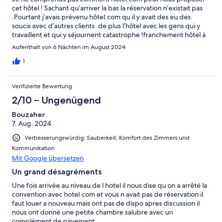
cet hôtel ! Sachant qu’arriver la bas la réservation n’existait pas
.Pourtant j’avais prévenu hôtel.com qu il y avait des eu des
soucis avec d’autres clients .de plus l’hôtel avec les gens qui y
travaillent et qui y séjournent catastrophe !franchement hôtel à
fuir mais vraiment
Aufenthalt von 6 Nächten im August 2024
1
Verifizierte Bewertung
2/10 – Ungenügend
Bouzaher
7. Aug. 2024
Verbesserungswürdig: Sauberkeit, Komfort des Zimmers und
Kommunikation
Mit Google übersetzen
Un grand désagréments
Une fois arrivée au niveau de l hotel il nous dise qu on a arrêté la
convention avec hotel.com et vous n avait pas de réservation il
faut louer a nouveau mais ont pas de dispo apres discussion il
nous ont donné une petite chambre salubre avec un
complément de payement