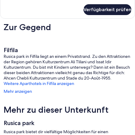
Details
für
Verfügbarkeit prüfen
Comfort-
Apartment
Zur Gegend
Filfila
Rusica park in Filfila liegt an einem Privatstrand. Zu den Attraktionen
der Region gehören Kulturzentrum Ali Tlilani und Issat Idir
Kulturzentrum. Du bist mit Kindern unterwegs? Dann ist ein Besuch
dieser beiden Attraktionen vielleicht genau das Richtige für dich:
Ahcen Chebli Kulturzentrum und Stade du 20-Août-1955.
Weitere Aparthotels in Filfila anzeigen
Mehr anzeigen
Mehr zu dieser Unterkunft
Rusica park
Rusica park bietet dir vielfältige Möglichkeiten für einen