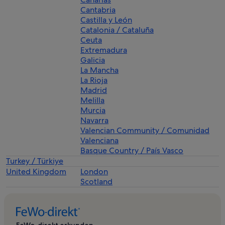
Cantabria
Castilla y León
Catalonia / Cataluña
Ceuta
Extremadura
Galicia
La Mancha
La Rioja
Madrid
Melilla
Murcia
Navarra
Valencian Community / Comunidad
Valenciana
Basque Country / País Vasco
Turkey / Türkiye
United Kingdom
London
Scotland