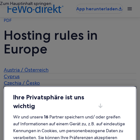
Zum Hauptinhalt springen
App herunterladen
PDF
Hosting rules in
Europe
Austria / Österreich
Cyprus
Czechia / Česko
France
Germany /
Ihre Privatsphäre ist uns
Deutschland
wichtig
Greece / Ελλάδα
Hungary /
Wir und unsere
16
Partner speichern und/ oder greifen
Magyarország
auf Informationen auf einem Gerät zu, z.B. auf eindeutige
Ireland
Kennungen in Cookies, um personenbezogene Daten zu
Italy / Italia
Ancona
verarbeiten. Sie können Ihre Präferenzen akzeptieren