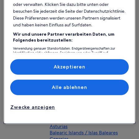
Aosta
oder verwalten. Klicken Sie dazu bitte unten oder
Cagliari
besuchen Sie jederzeit die Seite der Datenschutzrichtlinie.
Catanzaro
Diese Präferenzen werden unseren Partnern signalisiert
Chieti
und haben keinen Einfluss auf Surfdaten.
Florence / Firenze
Genova / Genoa
Wir und unsere Partner verarbeiten Daten, um
Lecce
Folgendes bereitzustellen:
Milano
Verwendung genauer Standortdaten. Endgeräteeigenschaften zur
Palermo
Identifikation aktiv abfragen. Speichern von oder Zugriff auf
Pesaro
Informationen auf einem Endgerät. Personalisierte Werbung und
Inhalte, Messung von Werbeleistung und der Performance von Inhalten,
Roma
Zielgruppenforschung sowie Entwicklung und Verbesserung von
Akzeptieren
Turin / Torino
Angeboten.
Trento
Liste der Partner (Lieferanten)
Venice / Venezia
Alle ablehnen
Malta
Netherlands /
Nederland
Zwecke anzeigen
Portugal
Andalucía
Spain / España
Aragón
Asturias
Balearic Islands / Islas Baleares
Canarias