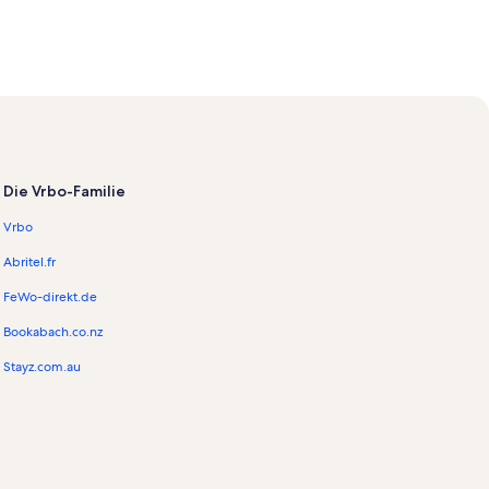
Die Vrbo-Familie
Vrbo
Abritel.fr
FeWo-direkt.de
Bookabach.co.nz
Stayz.com.au