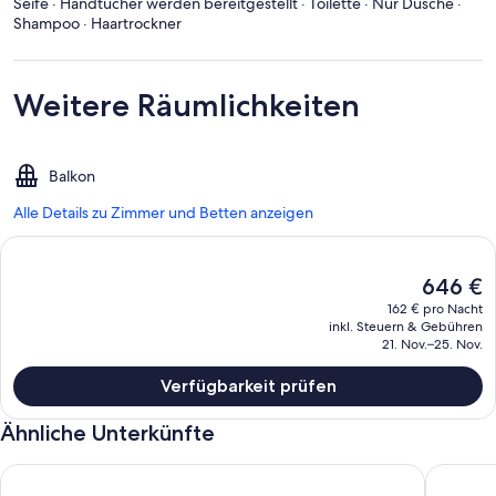
Seife · Handtücher werden bereitgestellt · Toilette · Nur Dusche ·
Shampoo · Haartrockner
Weitere Räumlichkeiten
Balkon
Alle Details zu Zimmer und Betten anzeigen
Der
646 €
aktuelle
162 € pro Nacht
Preis
inkl. Steuern & Gebühren
beträgt
21. Nov.–25. Nov.
646 €.
Verfügbarkeit prüfen
Ähnliche Unterkünfte
Strandapartment mit Blick auf den Pool und den Garten!
Beste La