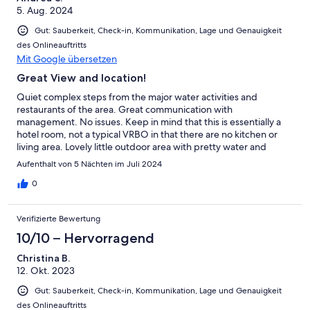
5. Aug. 2024
Gut: Sauberkeit, Check-in, Kommunikation, Lage und Genauigkeit
des Onlineauftritts
Mit Google übersetzen
Great View and location!
Quiet complex steps from the major water activities and
restaurants of the area. Great communication with
management. No issues. Keep in mind that this is essentially a
hotel room, not a typical VRBO in that there are no kitchen or
living area. Lovely little outdoor area with pretty water and
mountain views. We had a very enjoyable 4 day stay.
Aufenthalt von 5 Nächten im Juli 2024
0
Verifizierte Bewertung
10/10 – Hervorragend
Christina B.
12. Okt. 2023
Gut: Sauberkeit, Check-in, Kommunikation, Lage und Genauigkeit
des Onlineauftritts