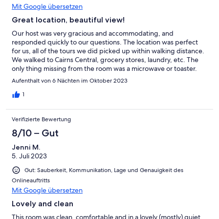
Mit Google übersetzen
Great location, beautiful view!
Our host was very gracious and accommodating, and
responded quickly to our questions. The location was perfect
for us, all of the tours we did picked up within walking distance.
We walked to Cairns Central, grocery stores, laundry, etc. The
only thing missing from the room was a microwave or toaster.
The coffee maker, kettle, and mini fridge were nice but it limited
Aufenthalt von 6 Nächten im Oktober 2023
how much we could eat in the room, not having a microwave.
Oh the shower has excellent water pressure!
1
Verifizierte Bewertung
8/10 – Gut
Jenni M.
5. Juli 2023
Gut: Sauberkeit, Kommunikation, Lage und Genauigkeit des
Onlineauftritts
Mit Google übersetzen
Lovely and clean
This room was clean, comfortable and in a lovely (mostly) quiet