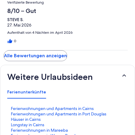
Verifizierte Bewertung
8/10 – Gut
STEVE S.
27. Mai 2026
Aufenthalt von 4 Nächten im April 2026
0
Alle Bewertungen anzeigen
Weitere Urlaubsideen
Ferienunterkünfte
L
Ferienwohnungen und Apartments in Cairns
i
L
Ferienwohnungen und Apartments in Port Douglas
n
i
L
Häuser in Cairns
k
n
i
L
Longstay in Cairns
,
k
n
i
L
Ferienwohnungen in Mareeba