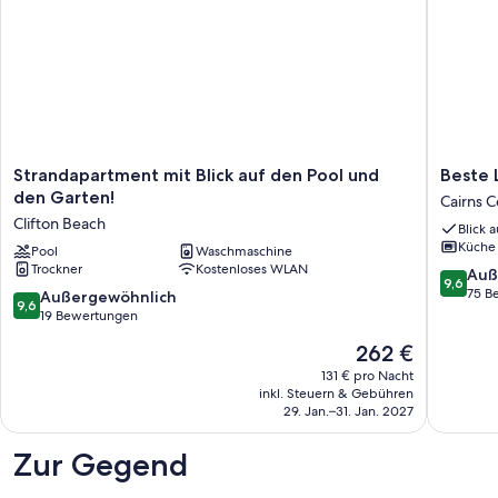
Strandapartment
Beste
Strandapartment mit Blick auf den Pool und
Beste 
mit
Lage
den Garten!
Cairns C
Blick
in
Clifton Beach
Blick 
auf
Cairns
Küche
den
Pool
Waschmaschine
-
Trockner
Kostenloses WLAN
Pool
Meerbli
9.6
Auß
9,6
und
Cairns
von
75 B
9.6
Außergewöhnlich
9,6
den
Central
10,
von
19 Bewertungen
Garten!
Busines
Außerge
10,
Der
262 €
Clifton
District
75
Außergewöhnlich,
Preis
Beach
Bewert
19
131 € pro Nacht
beträgt
inkl. Steuern & Gebühren
Bewertungen
262 €
29. Jan.–31. Jan. 2027
Zur Gegend