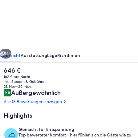
Studio
Stay
near
Marina
with
Pool,
rück
Weiter
Gym
14+
Übersicht
Ausstattung
Lage
Richtlinien
and
Der
646 €
Sauna
aktuelle
162 € pro Nacht
Preis
inkl. Steuern & Gebühren
beträgt
21. Nov.–25. Nov.
646 €.
Bewertungen
Außergewöhnlich
9,8
9,8 von 10.
Alle 13 Bewertungen anzeigen
Highlights
Unterkunftsgelände
Gemacht für Entspannung
Top bewerteter Komfort – hier fühlen sich die Gäste wie zu