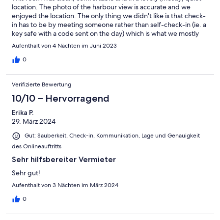
location. The photo of the harbour view is accurate and we
enjoyed the location. The only thing we didn't like is that check-
in has to be by meeting someone rather than self-check-in (ie. a
key safe with a code sent on the day) which is what we mostly
find with accommodation on Stayz and is so much less stressful
Aufenthalt von 4 Nächten im Juni 2023
than having to know your exact ETA. There was also an
incredibly loud machine being used in the room next to us
0
(pulling up floor tiles apparently) for 2 of our 4 days there. That
was difficult for us to have a relaxing time and we wish there
Verifizierte Bewertung
could have been warning - but we assume that Cozie Homes
didn't know about this either or they would have told us (and so
10/10 – Hervorragend
therefore not a reflection on the host.) Apart from those things
Erika P.
we would recommend staying there.
29. März 2024
Gut: Sauberkeit, Check-in, Kommunikation, Lage und Genauigkeit
des Onlineauftritts
Sehr hilfsbereiter Vermieter
Sehr gut!
Aufenthalt von 3 Nächten im März 2024
0