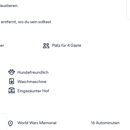
austieren.
entfernt, wo du sein solltest.
er
Platz für 4 Gäste
Hundefreundlich
Waschmaschine
Eingezäunter Hof
Place,
World Wars Memorial
‪16 Autominuten‬
World