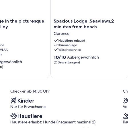
Spacious
e in the picturesque
Spacious Lodge ,Seaviews,2
Lodge
lley
minutes from beach.
,Seaviews,2
Clarence
minutes
from
Haustiere erlaubt
ine
Klimaanlage
beach.
 WLAN
Wäscheservice
Clarence
h
10.0
10/10
Außergewöhnlich
rgewöhnlich
von
(2 Bewertungen)
10,
n)
Außergewöhnlich,
ich,
(2
Bewertungen)
)
Check-in ab 14:30 Uhr
Ch
Kinder
Nur für Erwachsene
Ve
Haustiere
Haustiere erlaubt: Hunde (insgesamt maximal 2)
Ra