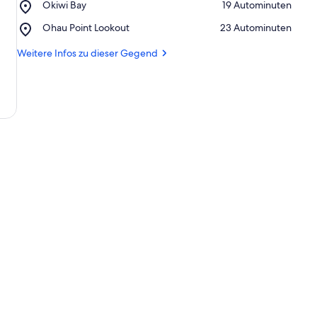
Place,
Okiwi Bay
‪19 Autominuten‬
Wars
Okiwi
Memorial
Place,
Ohau Point Lookout
‪23 Autominuten‬
Bay
Ohau
Point
Weitere Infos zu dieser Gegend
Lookout