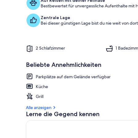
Auf Reisen mit deiner Fellnase
Bestbewertet für unvergessliche Aufenthalte mit H
1
%
Zentrale Lage
Bei dieser günstigen Lage bist du nie weit von dort 
d
e
r
G
2 Schlafzimmer
1 Badezimm
ä
s
t
Beliebte Annehmlichkeiten
e
b
Parkplätze auf dem Gelände verfügbar
e
w
Küche
e
Grill
r
t
Alle anzeigen
u
Lerne die Gegend kennen
n
g
e
n