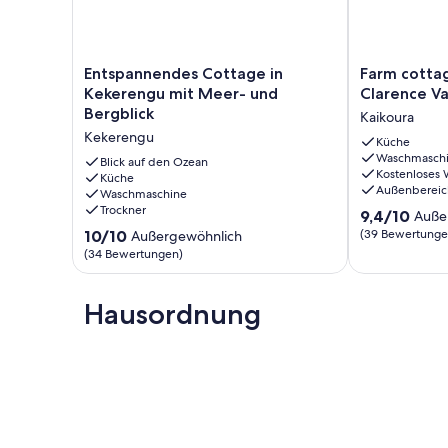
Entspannendes
Farm
Entspannendes Cottage in
Farm cottag
Cottage
cottage
Kekerengu mit Meer- und
Clarence Va
in
in
Bergblick
Kaikoura
Kekerengu
the
Kekerengu
mit
picturesque
Küche
Waschmasch
Meer-
Clarence
Blick auf den Ozean
Kostenloses
und
Küche
Valley
Außenbereic
Waschmaschine
Bergblick
Kaikoura
Trockner
9.4
Kekerengu
9,4/10
Auße
von
10.0
10/10
(39 Bewertunge
Außergewöhnlich
10,
von
(34 Bewertungen)
Außergewöhnl
10,
(39
Außergewöhnlich,
Bewertungen
(34
Hausordnung
Bewertungen)