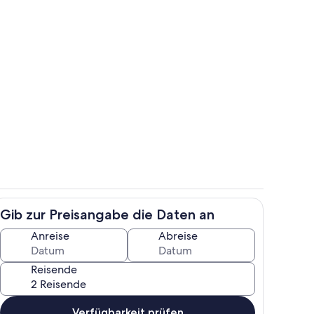
Außenbereich
nterkunft
Gib zur Preisangabe die Daten an
h
Zimmer
Anreise
Abreise
Reisende
Verfügbarkeit prüfen