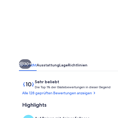
outdoor
baths,
wine
tasting,
pet
friendly
in
Sleepers
30+
Vineyard
Übersicht
Ausstattung
Lage
Richtlinien
Bewertungen
10
Sehr beliebt
D
von
Die Top 1% der Gästebewertungen in dieser Gegend
i
10,
Alle 128 geprüften Bewertungen anzeigen
e
Sehr
beliebt
Highlights
Außenbereic
T
o
p