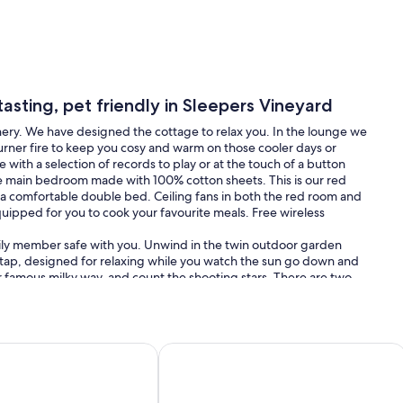
sting, pet friendly in Sleepers Vineyard
enery. We have designed the cottage to relax you. In the lounge we
rner fire to keep you cosy and warm on those cooler days or
 with a selection of records to play or at the touch of a button
the main bedroom made with 100% cotton sheets. This is our red
a comfortable double bed. Ceiling fans in both the red room and
quipped for you to cook your favourite meals. Free wireless
amily member safe with you. Unwind in the twin outdoor garden
e tap, designed for relaxing while you watch the sun go down and
ur famous milky way, and count the shooting stars. There are two
ound the vines. We have also created pathways for you to walk along
for your dog to be on a leash. On the property we also offer a
tasting made for fun with candles and crystal in our larger one.
here on the property. There is 45 hectares to explore. We are
d Bergblick
in the picturesque Clarence Valley
Spacious Lodge ,Seaviews,2 minutes 
 a 5-minute walk from the beach and Kekerengu’s own café “The
 Clarence River rafting, Winterhome gardens, seals, Nins Bin and