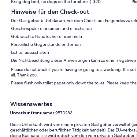
Bring dog bed, no dogs on the furniture :). $20
Ple
Hinweise für den Check-out
Der Gastgeber bittet darum, vor dem Check-out Folgendes zu erl
Geschirrspüler einräumen und einschalten
Gebrauchte Handtücher einsammeln
Persönliche Gegenstände entfernen
Lichter aussschalten
Die Nichtbeachtung dieser Anweisungen kann zu einer negative
Please do not book if you're having or going to a wedding. It is se
all. Thank you.
Please flush only toilet paper only down the toilet. Please keep th
Wissenswertes
Unterkunftsnummer
9570283
Diese Unterkunft wird von einem privaten Gastgeber verwaltet (ein
geschäftlichen oder beruflichen Tätigkeit handelt). Das EU-Verbrauc
deine Buchung, sie wird jedoch von den vom privaten Gastgeber