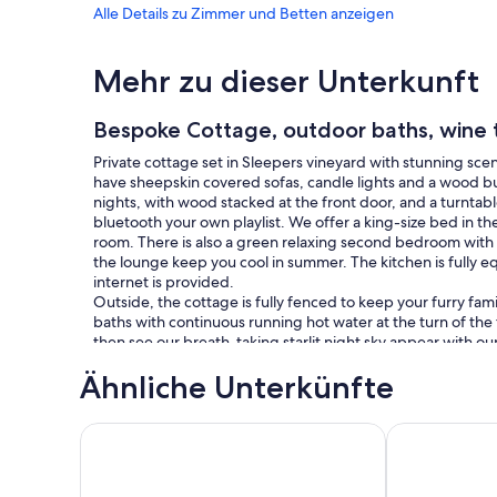
Alle Details zu Zimmer und Betten anzeigen
Mehr zu dieser Unterkunft
Bespoke Cottage, outdoor baths, wine ta
Private cottage set in Sleepers vineyard with stunning sc
have sheepskin covered sofas, candle lights and a wood bu
nights, with wood stacked at the front door, and a turntable
bluetooth your own playlist. We offer a king-size bed in 
room. There is also a green relaxing second bedroom with 
the lounge keep you cool in summer. The kitchen is fully e
internet is provided.
Outside, the cottage is fully fenced to keep your furry f
baths with continuous running hot water at the turn of th
then see our breath-taking starlit night sky appear with o
bikes in the shed at the cottage for you to enjoy a ride ar
Ähnliche Unterkünfte
the river and in among our beautiful native trees. No need 
cellar door in our smaller cob building, and a sensory wine 
Come and enjoy the cottage, the vineyard and wine grown 
Entspannendes Cottage in Kekerengu mit Meer- un
Farm cottage 
located halfway between Blenheim and Kaikoura, and just
Store”. The Kekerengu coast awaits you, with surf casting,
more, all nearby.