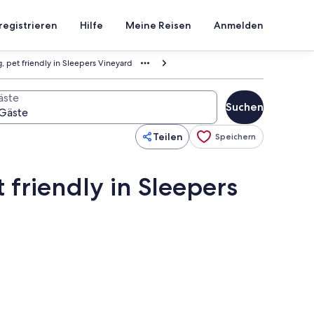
registrieren
Hilfe
Meine Reisen
Anmelden
, pet friendly in Sleepers Vineyard
äste
Suchen
Teilen
Speichern
 friendly in Sleepers