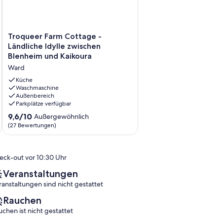
Troqueer
Troqueer Farm Cottage -
Farm
Ländliche Idylle zwischen
Cottage
Blenheim und Kaikoura
-
Ward
Ländliche
Idylle
Küche
zwischen
Waschmaschine
Außenbereich
Blenheim
Parkplätze verfügbar
und
Kaikoura
9.6
9,6/10
Außergewöhnlich
Ward
von
(27 Bewertungen)
10,
Außergewöhnlich,
(27
eck-out vor 10:30 Uhr
Bewertungen)
Veranstaltungen
ranstaltungen sind nicht gestattet
Rauchen
uchen ist nicht gestattet