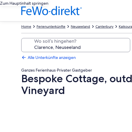
Zum Hauptinhalt springen
Home
Ferienunterkünfte
Neuseeland
Canterbury
Kaikoura
Wo soll’s hingehen?
Alle Unterkünfte anzeigen
Ganzes Ferienhaus
·
Privater Gastgeber
Bespoke Cottage, outdo
Vineyard
Fotogalerie
von
Bespoke
Cottage,