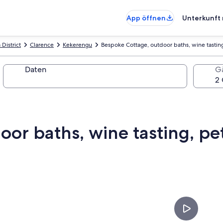
App öffnen
Unterkunft 
 District
Clarence
Kekerengu
Bespoke Cottage, outdoor baths, wine tasting
Daten
G
or baths, wine tasting, pet