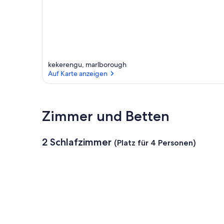
i
n
d
i
e
s
kekerengu, marlborough
e
Auf Karte anzeigen
r
G
Auf Karte anzeigen
e
Zimmer und Betten
g
e
n
d
2 Schlafzimmer
(Platz für 4 Personen)