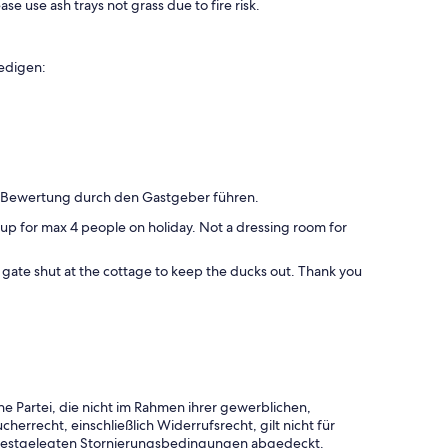
ase use ash trays not grass due to fire risk.
edigen:
n Bewertung durch den Gastgeber führen.
t up for max 4 people on holiday. Not a dressing room for
e gate shut at the cottage to keep the ducks out. Thank you
e Partei, die nicht im Rahmen ihrer gewerblichen,
herrecht, einschließlich Widerrufsrecht, gilt nicht für
 festgelegten Stornierungsbedingungen abgedeckt.