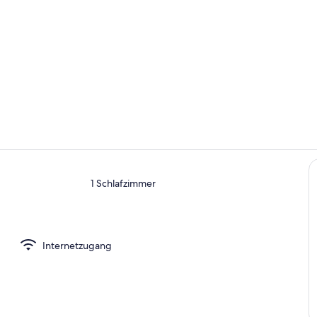
Außenberei
Eigene Küch
1 Schlafzimmer
s
Internetzugang