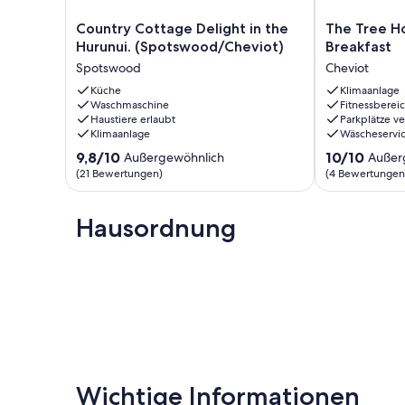
Country
The
Country Cottage Delight in the
The Tree H
Cottage
Tree
Hurunui. (Spotswood/Cheviot)
Breakfast
Delight
House
Spotswood
Cheviot
in
Lodge
the
Küche
-
Klimaanlage
Waschmaschine
Fitnessberei
Hurunui.
Bed
Haustiere erlaubt
Parkplätze v
(Spotswood/Cheviot)
&
Klimaanlage
Wäscheservi
Spotswood
Breakfast
9.8
10.0
9,8/10
Cheviot
10/10
Außergewöhnlich
Außer
von
von
(21 Bewertungen)
(4 Bewertungen
10,
10,
Außergewöhnlich,
Außergewöhnl
(21
Hausordnung
(4
Bewertungen)
Bewertungen
Wichtige Informationen