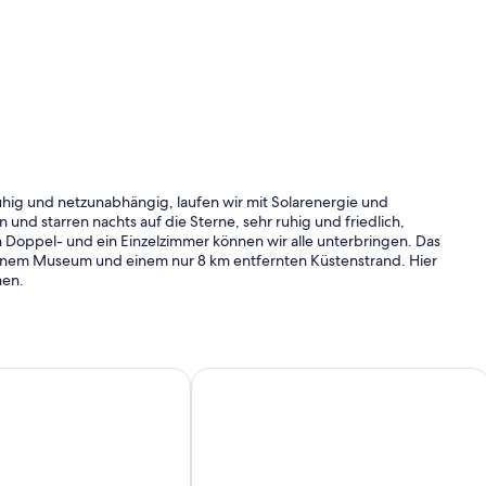
ruhig und netzunabhängig, laufen wir mit Solarenergie und
nd starren nachts auf die Sterne, sehr ruhig und friedlich,
 Doppel- und ein Einzelzimmer können wir alle unterbringen. Das
 einem Museum und einem nur 8 km entfernten Küstenstrand. Hier
men.
d/Cheviot)
e Lodge - Bed & Breakfast
Art Cottage