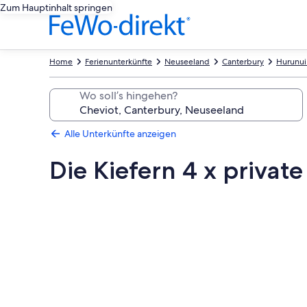
Zum Hauptinhalt springen
Home
Ferienunterkünfte
Neuseeland
Canterbury
Hurunui 
Wo soll’s hingehen?
Alle Unterkünfte anzeigen
Die Kiefern 4 x private
Fotogalerie
von
Die
Kiefern
4
x