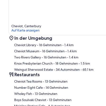
Cheviot, Canterbury
Auf Karte anzeigen
In der Umgebung
Cheviot Library
- 16 Gehminuten
- 1.4 km
Cheviot Museum
- 16 Gehminuten
- 1.4 km
Two Rivers Gallery
- 16 Gehminuten
- 1.4 km
Kar
Knox Presbyterian Church
- 18 Gehminuten
- 1.5 km
Weingut Sherwood Estate
- 34 Autominuten
- 65.1 km
Restaurants
‪Cheviot Tea Rooms - ‬13 Gehminuten
‪Number Eight Cafe - ‬14 Gehminuten
‪Wholey Fish - ‬13 Gehminuten
‪Boys Soulvaki Cheviot - ‬13 Gehminuten
‪Mainline Station Cafe - ‬6 Autominuten