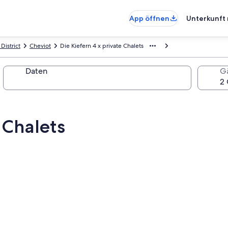
App öffnen
Unterkunft 
District
Cheviot
Die Kiefern 4 x private Chalets
Daten
G
 Chalets