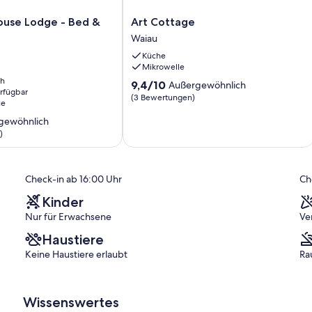
Art
ouse Lodge - Bed &
Art Cottage
Cottage
Waiau
Waiau
Küche
Mikrowelle
ch
9.4
9,4/10
Außergewöhnlich
erfügbar
von
(3 Bewertungen)
ce
10,
gewöhnlich
Außergewöhnlich,
(3
)
Bewertungen)
ich,
Check-in ab 16:00 Uhr
Ch
)
Kinder
Nur für Erwachsene
Ve
Haustiere
Keine Haustiere erlaubt
Ra
Wissenswertes