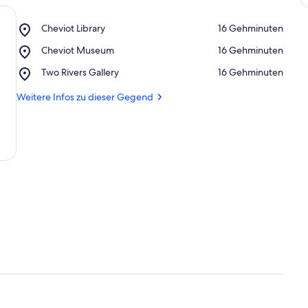
Place,
Cheviot Library
‪16 Gehminuten‬
Cheviot
Place,
Cheviot Museum
‪16 Gehminuten‬
Library
Cheviot
Place,
Two Rivers Gallery
‪16 Gehminuten‬
Museum
Two
Rivers
Weitere Infos zu dieser Gegend
Gallery