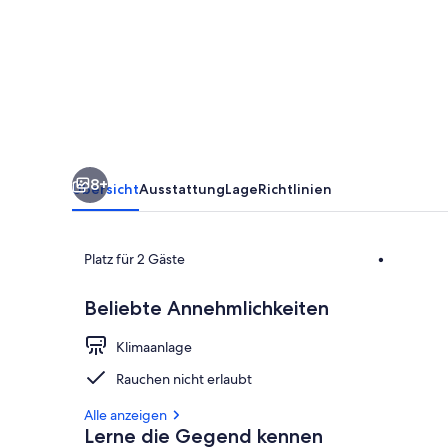
private
Chalets
8+
Übersicht
Ausstattung
Lage
Richtlinien
Platz für 2 Gäste
•
Beliebte Annehmlichkeiten
Verschiedene
Klimaanlage
Rauchen nicht erlaubt
Alle anzeigen
Lerne die Gegend kennen