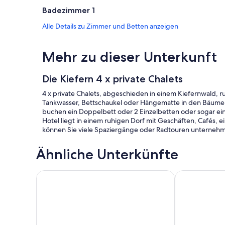
Badezimmer 1
Alle Details zu Zimmer und Betten anzeigen
Mehr zu dieser Unterkunft
Die Kiefern 4 x private Chalets
4 x private Chalets, abgeschieden in einem Kiefernwald, 
Tankwasser, Bettschaukel oder Hängematte in den Bäumen u
buchen ein Doppelbett oder 2 Einzelbetten oder sogar ein
Hotel liegt in einem ruhigen Dorf mit Geschäften, Cafés,
können Sie viele Spaziergänge oder Radtouren unterneh
Ähnliche Unterkünfte
Country Cottage Delight in the Hurunui. (Spotswoo
The Tree Hous