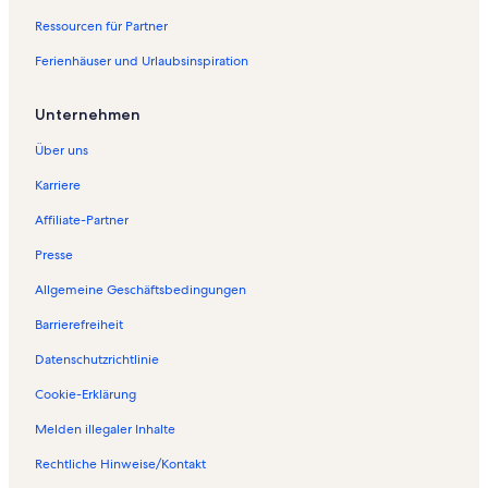
e
S
e
d
n
Ressourcen für Partner
i
e
S
e
d
t
i
e
S
e
Ferienhäuser und Urlaubsinspiration
e
t
i
e
S
ö
e
t
i
e
f
ö
e
t
i
Unternehmen
f
f
ö
e
t
n
f
f
ö
e
Über uns
e
n
f
f
ö
Karriere
t
e
n
f
f
:
t
e
n
f
Affiliate-Partner
F
:
t
e
n
e
F
:
t
e
Presse
r
e
F
:
t
i
r
e
F
:
Allgemeine Geschäftsbedingungen
e
i
r
e
F
n
e
i
r
e
Barrierefreiheit
w
n
e
i
r
Datenschutzrichtlinie
o
w
n
e
i
h
o
w
n
e
Cookie-Erklärung
n
h
o
w
n
u
n
h
o
w
Melden illegaler Inhalte
n
u
n
h
o
g
n
u
n
h
Rechtliche Hinweise/Kontakt
e
g
n
u
n