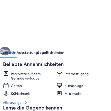
von
Pavillon
-
Zimmer
7
-
Privatzimmer
rück
Weiter
mit
29+
Übersicht
Ausstattung
Lage
Richtlinien
Bad
Beliebte Annehmlichkeiten
und
WLAN,
Parkplätze auf dem
Internetzugang
Gelände verfügbar
Toller
Garten
Klimaanlage
Preis
Kühlschrank
Mikrowelle
Alle anzeigen
Zimmer
Lerne die Gegend kennen