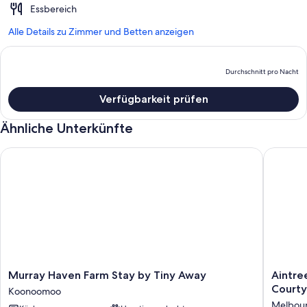
Essbereich
Alle Details zu Zimmer und Betten anzeigen
Durchschnitt pro Nacht
D
P
Verfügbarkeit prüfen
b
D
Ähnliche Unterkünfte
p
N
Murray Haven Farm Stay by Tiny Away
Aintree'
Murray
Aintree'
Murray Haven Farm Stay by Tiny Away
Aintre
Haven
Area's
Court
Koonoomoo
Farm
best
Melbou