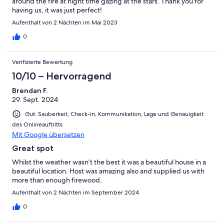
around the fire at night time gazing at the stars. Thank you for
having us, it was just perfect!
Aufenthalt von 2 Nächten im Mai 2023
0
Verifizierte Bewertung
10/10 – Hervorragend
Brendan F.
29. Sept. 2024
Gut: Sauberkeit, Check-in, Kommunikation, Lage und Genauigkeit
des Onlineauftritts
Mit Google übersetzen
Great spot
Whilst the weather wasn’t the best it was a beautiful house in a
beautiful location. Host was amazing also and supplied us with
more than enough firewood.
Aufenthalt von 2 Nächten im September 2024
0