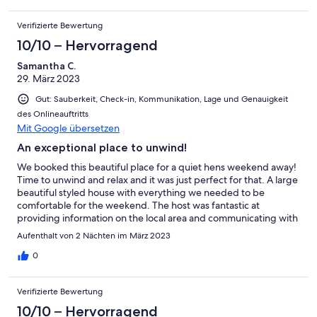
Verifizierte Bewertung
10/10 – Hervorragend
Samantha C.
29. März 2023
Gut: Sauberkeit, Check-in, Kommunikation, Lage und Genauigkeit
des Onlineauftritts
Mit Google übersetzen
An exceptional place to unwind!
We booked this beautiful place for a quiet hens weekend away!
Time to unwind and relax and it was just perfect for that. A large
beautiful styled house with everything we needed to be
comfortable for the weekend. The host was fantastic at
providing information on the local area and communicating with
us when we needed! Thank you so much - we’ll be back :)
Aufenthalt von 2 Nächten im März 2023
0
Verifizierte Bewertung
10/10 – Hervorragend