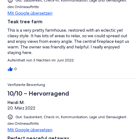
Gut: Sauberkeit, Check-in, Kommunikation, Lage und Genauigkeit
des Onlineauftritts
Mit Google übersetzen
Teak tree farm
This is a very pretty farmhouse, restored with an eclectic yet
classy style. It has lots of areas to relax, so we could spread out
and enjoy views from every angle. The central fireplace kept us
warm. The owner was friendly and helpful. I really enjoyed
staying here.
Aufenthalt von 3 Nächten im Juni 2022
0
Verifizierte Bewertung
10/10 – Hervorragend
Heidi M.
20. März 2022
Gut: Sauberkeit, Check-in, Kommunikation, Lage und Genauigkeit
des Onlineauftritts
Mit Google übersetzen
Perfect peaceful getaway