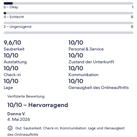
insgesamt
geöffnet
von
46
1
6 – Okay
1
insgesamt
Gästebewertungen
von
46
0
4 – Schlecht
0
haben
insgesamt
Gästebewertungen
von
eine
46
0
2 – Ungenügend
0
haben
insgesamt
Bewertung
Gästebewertungen
von
eine
46
von
haben
insgesamt
9,6/10
10/10
Bewertung
Gästebewertungen
10
eine
46
von
haben
Sauberkeit
Personal & Service
-
Bewertung
Gästebewertungen
10/10
10/10
8
eine
Hervorragend
von
haben
-
Bewertung
Ausstattung
Zustand der Unterkunft
6
eine
10/10
10/10
Gut
von
-
Bewertung
4
Check-in
Kommunikation
Okay
von
10/10
10/10
-
2
Schlecht
Lage
Genauigkeit des Onlineauftritts
-
Bewertungen
Verifizierte Bewertung
Ungenügend
10/10 – Hervorragend
Donna V.
4. Mai 2026
Gut: Sauberkeit, Check-in, Kommunikation, Lage und Genauigkeit
des Onlineauftritts