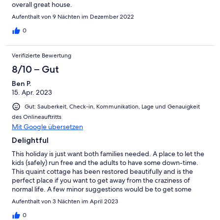
overall great house.
Aufenthalt von 9 Nächten im Dezember 2022
0
Verifizierte Bewertung
8/10 – Gut
Ben P.
15. Apr. 2023
Gut: Sauberkeit, Check-in, Kommunikation, Lage und Genauigkeit
des Onlineauftritts
Mit Google übersetzen
Delightful
This holiday is just want both families needed. A place to let the
kids (safely) run free and the adults to have some down-time.
This quaint cottage has been restored beautifully and is the
perfect place if you want to get away from the craziness of
normal life. A few minor suggestions would be to get some
mattress toppers for the bed (they were a little hard) and the TV
Aufenthalt von 3 Nächten im April 2023
internet was quite slow to load. Would recommend bringing
DVD's if you want to give the kids some movie time.
0