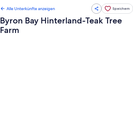
Alle Unterkünfte anzeigen
Speichern
Byron Bay Hinterland-Teak Tree
Farm
Fotogalerie
von
Byron