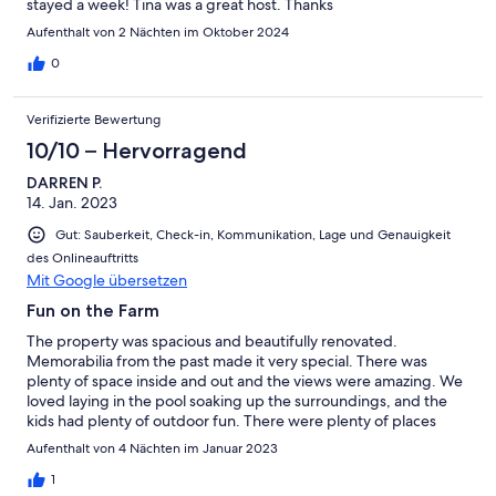
stayed a week! Tina was a great host. Thanks
Aufenthalt von 2 Nächten im Oktober 2024
0
Verifizierte Bewertung
10/10 – Hervorragend
DARREN P.
14. Jan. 2023
Gut: Sauberkeit, Check-in, Kommunikation, Lage und Genauigkeit
des Onlineauftritts
Mit Google übersetzen
Fun on the Farm
The property was spacious and beautifully renovated.
Memorabilia from the past made it very special. There was
plenty of space inside and out and the views were amazing. We
loved laying in the pool soaking up the surroundings, and the
kids had plenty of outdoor fun. There were plenty of places
nearby to visit.
Aufenthalt von 4 Nächten im Januar 2023
1