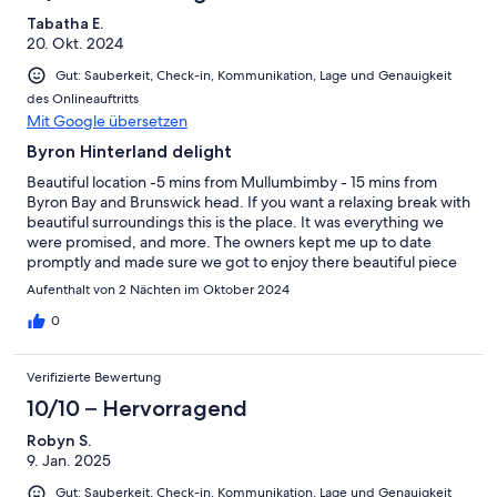
Tabatha E.
20. Okt. 2024
Gut: Sauberkeit, Check-in, Kommunikation, Lage und Genauigkeit
des Onlineauftritts
Mit Google übersetzen
Byron Hinterland delight
Beautiful location -5 mins from Mullumbimby - 15 mins from
Byron Bay and Brunswick head. If you want a relaxing break with
beautiful surroundings this is the place. It was everything we
were promised, and more. The owners kept me up to date
promptly and made sure we got to enjoy there beautiful piece
of history in the valley. It was clean and offered everything you
Aufenthalt von 2 Nächten im Oktober 2024
could want or need. We will be back in 2025.
0
Verifizierte Bewertung
10/10 – Hervorragend
Robyn S.
9. Jan. 2025
Gut: Sauberkeit, Check-in, Kommunikation, Lage und Genauigkeit