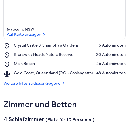
Myocum, NSW
Auf Karte anzeigen
Place,
Crystal Castle & Shambhala Gardens
‪15 Autominuten‬
Crystal
Auf Karte anzeigen
Place,
Brunswick Heads Nature Reserve
‪20 Autominuten‬
Castle
Brunswick
&
Place,
Main Beach
‪26 Autominuten‬
Heads
Shambhala
Main
Nature
Gardens
Airport,
Gold Coast, Queensland (OOL-Coolangatta)
‪48 Autominuten‬
Beach
Reserve
Gold
Coast,
Weitere Infos zu dieser Gegend
Queensland
(OOL-
Coolangatta)
Zimmer und Betten
4 Schlafzimmer
(Platz für 10 Personen)