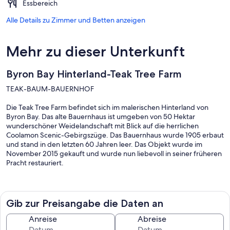
Essbereich
Alle Details zu Zimmer und Betten anzeigen
Mehr zu dieser Unterkunft
Byron Bay Hinterland-Teak Tree Farm
TEAK-BAUM-BAUERNHOF
Die Teak Tree Farm befindet sich im malerischen Hinterland von
Byron Bay. Das alte Bauernhaus ist umgeben von 50 Hektar
wunderschöner Weidelandschaft mit Blick auf die herrlichen
Coolamon Scenic-Gebirgszüge. Das Bauernhaus wurde 1905 erbaut
und stand in den letzten 60 Jahren leer. Das Objekt wurde im
November 2015 gekauft und wurde nun liebevoll in seiner früheren
Pracht restauriert.
.
Die Teak Tree Farm ist ein großartiger Ort für besondere
Versammlungen, Familientreffen, Yoga Urlaube und entspannende
Gib zur Preisangabe die Daten an
Wochenenden für Mädchen.
Anreise
Abreise