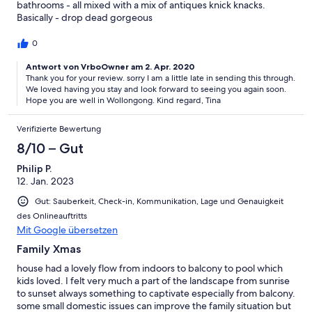
bathrooms - all mixed with a mix of antiques knick knacks.
Basically - drop dead gorgeous
0
Antwort von VrboOwner am 2. Apr. 2020
Thank you for your review. sorry I am a little late in sending this through.
We loved having you stay and look forward to seeing you again soon.
Hope you are well in Wollongong. Kind regard, Tina
Verifizierte Bewertung
8/10 – Gut
Philip P.
12. Jan. 2023
Gut: Sauberkeit, Check-in, Kommunikation, Lage und Genauigkeit
des Onlineauftritts
Mit Google übersetzen
Family Xmas
house had a lovely flow from indoors to balcony to pool which
kids loved. I felt very much a part of the landscape from sunrise
to sunset always something to captivate especially from balcony.
some small domestic issues can improve the family situation but