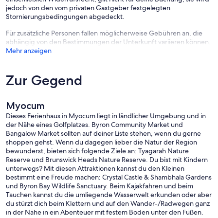
jedoch von den vom privaten Gastgeber festgelegten
Stornierungsbedingungen abgedeckt.
Für zusätzliche Personen fallen möglicherweise Gebühren an, die
abhängig von den Bestimmungen der Unterkunft variieren können.
Mehr anzeigen
Zur Gegend
Myocum
Dieses Ferienhaus in Myocum liegt in ländlicher Umgebung und in
der Nähe eines Golfplatzes. Byron Community Market und
Bangalow Market sollten auf deiner Liste stehen, wenn du gerne
shoppen gehst. Wenn du dagegen lieber die Natur der Region
bewunderst, bieten sich folgende Ziele an: Tyagarah Nature
Reserve und Brunswick Heads Nature Reserve. Du bist mit Kindern
unterwegs? Mit diesen Attraktionen kannst du den Kleinen
bestimmt eine Freude machen: Crystal Castle & Shambhala Gardens
und Byron Bay Wildlife Sanctuary. Beim Kajakfahren und beim
Tauchen kannst du die umliegende Wasserwelt erkunden oder aber
du stürzt dich beim Klettern und auf den Wander-/Radwegen ganz
in der Nähe in ein Abenteuer mit festem Boden unter den Füßen.