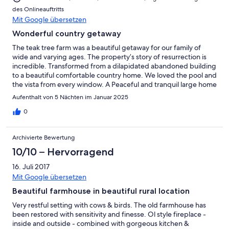
des Onlineauftritts
Mit Google übersetzen
Wonderful country getaway
The teak tree farm was a beautiful getaway for our family of
wide and varying ages. The property’s story of resurrection is
incredible. Transformed from a dilapidated abandoned building
to a beautiful comfortable country home. We loved the pool and
the vista from every window. A Peaceful and tranquil large home
well equipped invluding comfortable beds. Tina and David
Aufenthalt von 5 Nächten im Januar 2025
were very kind and attentive hosts. Thank you both..
0
Archivierte Bewertung
10/10 – Hervorragend
16. Juli 2017
Mit Google übersetzen
Beautiful farmhouse in beautiful rural location
Very restful setting with cows & birds. The old farmhouse has
been restored with sensitivity and finesse. Ol style fireplace -
inside and outside - combined with gorgeous kitchen &