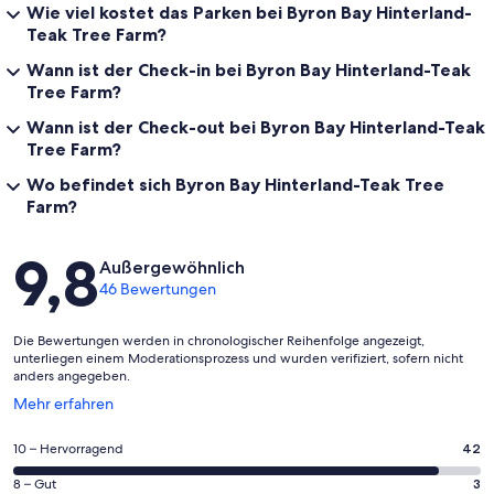
Wie viel kostet das Parken bei Byron Bay Hinterland-
Teak Tree Farm?
Wann ist der Check-in bei Byron Bay Hinterland-Teak
Tree Farm?
Wann ist der Check-out bei Byron Bay Hinterland-Teak
Tree Farm?
Wo befindet sich Byron Bay Hinterland-Teak Tree
Farm?
Bewertungen
9,8
Außergewöhnlich
46 Bewertungen
Die Bewertungen werden in chronologischer Reihenfolge angezeigt,
unterliegen einem Moderationsprozess und wurden verifiziert, sofern nicht
anders angegeben.
Wird
Mehr erfahren
in
einem
42
10 – Hervorragend
42
neuen
von
Fenster
3
8 – Gut
3