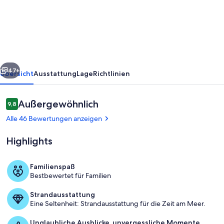
Bay
Hinterland-
Teak
Tree
Farm
rück
Weiter
47+
Übersicht
Ausstattung
Lage
Richtlinien
Bewertungen
Außergewöhnlich
9,8
9,8 von 10.
Alle 46 Bewertungen anzeigen
Highlights
Familienspaß
Bestbewertet für Familien
Speisen im Freien
Strandausstattung
Eine Seltenheit: Strandausstattung für die Zeit am Meer.
Unglaubliche Ausblicke, unvergessliche Momente