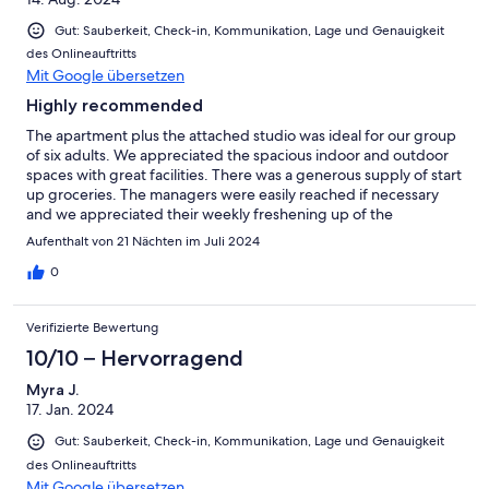
Gut: Sauberkeit, Check-in, Kommunikation, Lage und Genauigkeit
des Onlineauftritts
Mit Google übersetzen
Highly recommended
The apartment plus the attached studio was ideal for our group
of six adults. We appreciated the spacious indoor and outdoor
spaces with great facilities. There was a generous supply of start
up groceries. The managers were easily reached if necessary
and we appreciated their weekly freshening up of the
apartment. The location is excellent. It is an easy walk to the
Aufenthalt von 21 Nächten im Juli 2024
Esplanade and close to the walking/bike paths. We enjoyed our
three week stay immensely.
0
Verifizierte Bewertung
10/10 – Hervorragend
Myra J.
17. Jan. 2024
Gut: Sauberkeit, Check-in, Kommunikation, Lage und Genauigkeit
des Onlineauftritts
Mit Google übersetzen