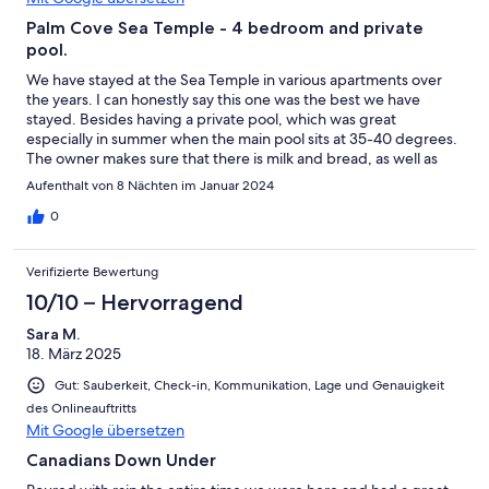
Palm Cove Sea Temple - 4 bedroom and private
pool.
We have stayed at the Sea Temple in various apartments over
the years. I can honestly say this one was the best we have
stayed. Besides having a private pool, which was great
especially in summer when the main pool sits at 35-40 degrees.
The owner makes sure that there is milk and bread, as well as
other condiments including champagne and chocolates on
Aufenthalt von 8 Nächten im Januar 2024
arrival. We really didn’t need to do much shopping. The
apartment was clean, spacious and very comfortable. I would
0
definitely recommend this apartment over others we have
stayed, including the swim outs and the penthouse apartments.
Verifizierte Bewertung
10/10 – Hervorragend
Sara M.
18. März 2025
Gut: Sauberkeit, Check-in, Kommunikation, Lage und Genauigkeit
des Onlineauftritts
Mit Google übersetzen
Canadians Down Under