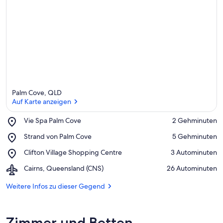
U
n
t
e
r
k
ü
n
f
Palm Cove, QLD
t
Auf Karte anzeigen
e
n
Place,
Vie Spa Palm Cove
‪2 Gehminuten‬
Vie
Auf Karte anzeigen
i
Place,
Strand von Palm Cove
‪5 Gehminuten‬
Spa
n
Strand
Palm
Place,
Clifton Village Shopping Centre
‪3 Autominuten‬
von
Cove
d
Clifton
Palm
Airport,
Cairns, Queensland (CNS)
‪26 Autominuten‬
i
Village
Cove
Cairns,
e
Shopping
Queensland
Weitere Infos zu dieser Gegend
s
Centre
(CNS)
e
r
Zimmer und Betten