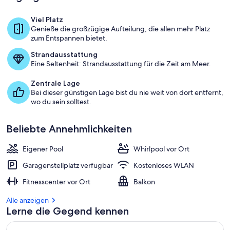
d
Viel Platz
e
Genieße die großzügige Aufteilung, die allen mehr Platz
n
zum Entspannen bietet.
a
Strandausstattung
m
Eine Seltenheit: Strandausstattung für die Zeit am Meer.
b
Zentrale Lage
e
Bei dieser günstigen Lage bist du nie weit von dort entfernt,
s
wo du sein solltest.
t
e
Beliebte Annehmlichkeiten
n
b
Eigener Pool
Whirlpool vor Ort
e
w
Garagenstellplatz verfügbar
Kostenloses WLAN
e
Fitnesscenter vor Ort
Balkon
r
t
Alle anzeigen
e
Lerne die Gegend kennen
t
e
n