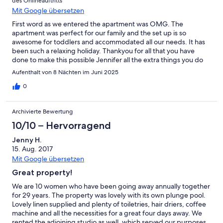
des Onlineauftritts
Mit Google übersetzen
First word as we entered the apartment was OMG. The
apartment was perfect for our family and the set up is so
awesome for toddlers and accommodated all our needs. It has
been such a relaxing holiday. Thankyou for all that you have
done to make this possible Jennifer all the extra things you do
and have done have definitely not gone unnoticed. Definitely
Aufenthalt von 8 Nächten im Juni 2025
will be back again
0
Archivierte Bewertung
10/10 – Hervorragend
Jenny H.
15. Aug. 2017
Mit Google übersetzen
Great property!
We are 10 women who have been going away annually together
for 29 years. The property was lovely with its own plunge pool.
Lovely linen supplied and plenty of toiletries, hair driers, coffee
machine and all the necessities for a great four days away. We
rented the adjoining studio as well, which served our purposes