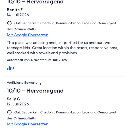
10/10 – Hervorragend
Benita F.
REINIGEN & WARTEN
14. Juli 2026
Gut: Sauberkeit, Check-in, Kommunikation, Lage und Genauigkeit
Bei einem Aufenthalt von mehr als sieben Nächten erfolgt ein
Wechsel der Bettwäsche / Handtücher in der Mitte. Außerdem wird
des Onlineauftritts
das Tauchbecken während Ihres Aufenthaltes mindestens einmal
Mit Google übersetzen
pro Woche gereinigt und gewartet.
This place was amazing and just perfect for us and our two
teenage kids. Great location within the resort, responsive host,
well stocked with towels and provisions.
ZUGANG ZU DEN RESORT-ANLAGEN
Aufenthalt von 4 Nächten im Juli 2026
Die Gäste haben vollen Zugang zu allen Resorteinrichtungen,
0
einschließlich der drei Pools und dem gut ausgestatteten
Fitnessraum.
Verifizierte Bewertung
Die Accor-Hotelgruppe arbeiten die "Sea Temple" Hotel im Resort
10/10 – Hervorragend
und sind verantwortlich für die Verwaltung der öffentlichen
Bereiche des Resorts, einschließlich der Swimmingpools und einen
Sally G.
Fitnessraum. Accor betreiben auch die Restaurants, Bars und
12. Juli 2026
Wellnessbereich innerhalb des Resorts. Accor begrüßen alle
Restaurants zu nutzen, Bars und ein Spa im Resort. Jedoch sind
Gut: Sauberkeit, Check-in, Kommunikation, Lage und Genauigkeit
unsere Gäste nicht durch Accor berechtigt, ihre Hotelgäste zur
des Onlineauftritts
Verfügung gestellt zu verwenden, um die Rezeption, Concierge,
Mit Google übersetzen
Housekeeping und anderen damit verbundenen Dienstleistungen.