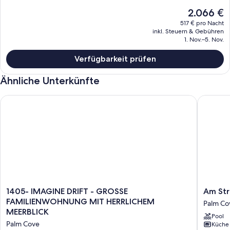
Der
2.066 €
aktuelle
517 € pro Nacht
Preis
inkl. Steuern & Gebühren
beträgt
1. Nov.–5. Nov.
2.066 €.
Verfügbarkeit prüfen
Ähnliche Unterkünfte
1405- IMAGINE DRIFT - GROSSE FAMILIENWOHNUNG MIT H
Am Stran
1405-
Am
1405- IMAGINE DRIFT - GROSSE
Am Str
IMAGINE
Strand:
FAMILIENWOHNUNG MIT HERRLICHEM
Palm Co
DRIFT
Beach
MEERBLICK
Pool
-
Club
Palm Cove
Küche
GROSSE
mit