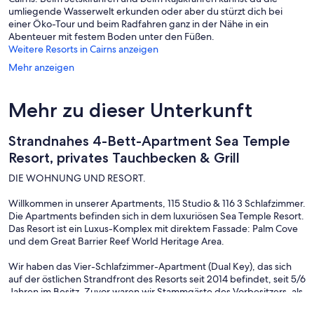
umliegende Wasserwelt erkunden oder aber du stürzt dich bei
einer Öko-Tour und beim Radfahren ganz in der Nähe in ein
Abenteuer mit festem Boden unter den Füßen.
Weitere Resorts in Cairns anzeigen
Mehr anzeigen
Mehr zu dieser Unterkunft
Strandnahes 4-Bett-Apartment Sea Temple
Resort, privates Tauchbecken & Grill
DIE WOHNUNG UND RESORT.
Willkommen in unserer Apartments, 115 Studio & 116 3 Schlafzimmer.
Die Apartments befinden sich in dem luxuriösen Sea Temple Resort.
Das Resort ist ein Luxus-Komplex mit direktem Fassade: Palm Cove
und dem Great Barrier Reef World Heritage Area.
Wir haben das Vier-Schlafzimmer-Apartment (Dual Key), das sich
auf der östlichen Strandfront des Resorts seit 2014 befindet, seit 5/6
Jahren im Besitz. Zuvor waren wir Stammgäste des Vorbesitzers, als
er den Verkauf anstrebte die Gelegenheit Da wir die Buchungen