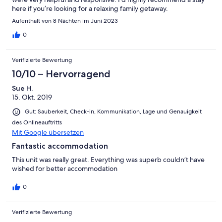
Zwei bis sechs Nächte - 300 Dollar pro Nacht
here if you’re looking for a relaxing family getaway.
Aufenthalt von 8 Nächten im Juni 2023
0
Verifizierte Bewertung
10/10 – Hervorragend
Sue H.
15. Okt. 2019
Gut: Sauberkeit, Check-in, Kommunikation, Lage und Genauigkeit
des Onlineauftritts
Mit Google übersetzen
Fantastic accommodation
This unit was really great. Everything was superb couldn’t have
wished for better accommodation
0
Verifizierte Bewertung