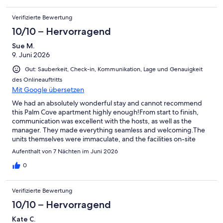
NUR 3 SCHLAFZIMMER
& STUDIO ALONE (Anfrage an den Eigentümer)
Verifizierte Bewertung
10/10 – Hervorragend
PREISE FÜR 2018/2019
Sue M.
NEBENSAISON
9. Juni 2026
Gut: Sauberkeit, Check-in, Kommunikation, Lage und Genauigkeit
VIER SCHLAFZIMMER WOHNUNG. (Mindestaufenthalt 4 Nächte)
des Onlineauftritts
Sieben Nächte plus - 525 USD pro Nacht
Mit Google übersetzen
Vier bis sechs Nächte - 575 US-Dollar pro Nacht
We had an absolutely wonderful stay and cannot recommend
this Palm Cove apartment highly enough!From start to finish,
DREI SCHLAFZIMMER WOHNUNG. (Mindestaufenthalt 4 Nächte)
communication was excellent with the hosts, as well as the
manager. They made everything seamless and welcoming.The
Sieben Nächte plus - 475 US-Dollar pro Nacht
units themselves were immaculate, and the facilities on-site
Vier bis sechs Nächte - 525 US-Dollar pro Nacht
were fantastic. We were also incredibly grateful for the
Aufenthalt von 7 Nächten im Juni 2026
welcome pack and all the thoughtful extra touches—they were
Studio Spa-Zimmer. Bei Einzelbuchung (Mindestaufenthalt 4
very much appreciated and made our stay feel extra
0
Nächte)
special.Overall, it was a fantastic experience. We will definitely
be booking here again for our next trip to the Cairns region, and
Sieben Nächte plus - 250 US-Dollar pro Nacht
Verifizierte Bewertung
we highly recommend it to anyone else looking for the perfect
Vier bis sechs Nächte - 275 US-Dollar pro Nacht
getaway!
10/10 – Hervorragend
Kate C.
PEAK SEASONS 2018/2019