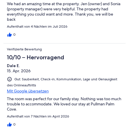
We had an amazing time at the property. Jen (owner) and Sonia
(property manager) were very helpful. The property had
Accor verwalten derzeit die einzige weitere vier Schlafzimmer Pool-
everything you could want and more. Thank you, we will be
Wohnung im Resort. Wir raten allen Gästen, die die zusätzlichen
back
Hotelleistungen benötigen weitere Informationen direkt von Accor
Hotels zu erhalten.
Aufenthalt von 4 Nächten im Juli 2026
0
Wir freuen uns unvoreingenommene Beratung in Bezug auf die
Vielzahl von lokalen Touren und Attraktionen zu bieten bieten.
Verifizierte Bewertung
Es gibt ein strenges "Nichtraucher-Politik" in beiden Wohnungen
und Umgebung und in der gesamten Sea Temple Resort.
10/10 – Hervorragend
Dale E.
15. Apr. 2026
ZUSCHLÄGE WERDEN für jedermann ENTSTEHEN, die mit diesen
Vorschriften und QLD LAW nicht einhält.
Gut: Sauberkeit, Check-in, Kommunikation, Lage und Genauigkeit
des Onlineauftritts
PREISE - Mindestaufenthalt gilt 4 Nächte.
Mit Google übersetzen
Aufenthalte von 4-6 Nächten sind günstiger als Aufenthalte von 7
Nächten +
The room was perfect for our family stay. Nothing was too much
trouble to accommodate. We loved our stay at Pullman Palm
Unsere Preise für 2018/2019 sind unten aufgeführt als
Cove.
NEBENSAISON & PEAK SAISON
Aufenthalt von 7 Nächten im April 2026
für die
4 SCHLAFZIMMER (beinhaltet 3 Schlafzimmer und Studio
0
zusammen)