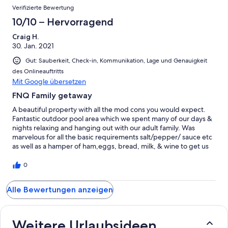
Verifizierte Bewertung
10/10 – Hervorragend
Craig H.
30. Jan. 2021
Gut: Sauberkeit, Check-in, Kommunikation, Lage und Genauigkeit
des Onlineauftritts
Mit Google übersetzen
FNQ Family getaway
A beautiful property with all the mod cons you would expect.
Fantastic outdoor pool area which we spent many of our days &
nights relaxing and hanging out with our adult family. Was
marvelous for all the basic requirements salt/pepper/ sauce etc
as well as a hamper of ham,eggs, bread, milk, & wine to get us
started is a lovely thought which we greatly appreciated. As a
family resort there can be the usual kids carry on from the main
0
pool area, but outside of these school holiday periods it would
be even more relaxing . We are looking forward to our next stay
Alle Bewertungen anzeigen
Cheers Craig
Weitere Urlaubsideen