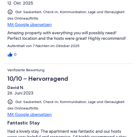
12. Okt. 2025
Daten einschließlich der Hauptsaison sind unten aufgeführt
30/03/2018 - 15/04/2018
Gut: Sauberkeit, Check-in, Kommunikation, Lage und Genauigkeit
29/06/2018 - 15/07/2018
des Onlineauftritts
21/09/2018 - 06/10/2018
Mit Google übersetzen
21/12/2018 - 31/01/2019
Amazing property with everything you will possibly need!
05/04/2019 - 28/04/2019
Perfect location and the hosts were great! Highly recommend!
28/06/2019 - 14/07/2019
20/09/2019 - 06/10/2019
Aufenthalt von 7 Nächten im Oktober 2025
20/12/2019 - 31/01/2020
0
VIER SCHLAFZIMMER WOHNUNG. (Mindestaufenthalt 4 Nächte)
Verifizierte Bewertung
Sieben Nächte plus - 575 $ pro Nacht
Vier bis sechs Nächte - 600 Dollar pro Nacht
10/10 – Hervorragend
David N.
DREI SCHLAFZIMMER WOHNUNG. (Mindestaufenthalt 4 Nächte)
26. Juni 2023
Sieben Nächte plus - 525 USD pro Nacht
Gut: Sauberkeit, Check-in, Kommunikation, Lage und Genauigkeit
Vier bis sechs Nächte - 575 US-Dollar pro Nacht
des Onlineauftritts
Mit Google übersetzen
Studio Spa-Zimmer. Bei Einzelbuchung (Mindestaufenthalt 4
Nächte)
Fantastic Stay
Had a lovely stay. The apartment was fantastic and our hosts
Sieben Nächte plus - 275 USD pro Nacht
were very helpful and responsive. I’d highly recommend a stay