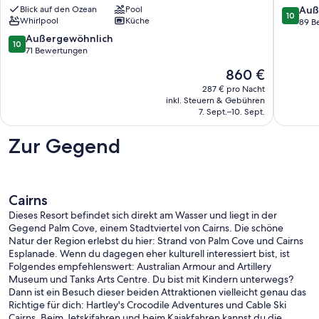
FAMILIENWOHNUNG
kostenl
10.0
Blick auf den Ozean
Pool
Auß
10
MIT
Whirlpool
Küche
Auto
von
89 B
HERRLICHEM
Palm
10,
10.0
Außergewöhnlich
10
MEERBLICK
Cove
Außerge
von
71 Bewertungen
Palm
89
10,
Der
Cove
860 €
Bewert
Außergewöhnlich,
Preis
71
287 € pro Nacht
beträgt
inkl. Steuern & Gebühren
Bewertungen
860 €
7. Sept.–10. Sept.
Zur Gegend
Cairns
Dieses Resort befindet sich direkt am Wasser und liegt in der
Gegend Palm Cove, einem Stadtviertel von Cairns. Die schöne
Natur der Region erlebst du hier: Strand von Palm Cove und Cairns
Esplanade. Wenn du dagegen eher kulturell interessiert bist, ist
Folgendes empfehlenswert: Australian Armour and Artillery
Museum und Tanks Arts Centre. Du bist mit Kindern unterwegs?
Dann ist ein Besuch dieser beiden Attraktionen vielleicht genau das
Richtige für dich: Hartley's Crocodile Adventures und Cable Ski
Cairns. Beim Jetskifahren und beim Kajakfahren kannst du die