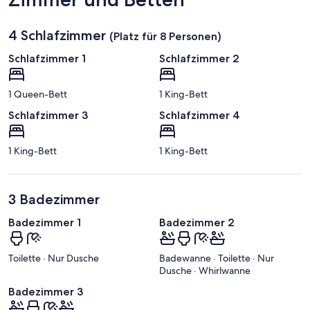
G
e
g
4 Schlafzimmer
(Platz für 8 Personen)
e
n
Schlafzimmer 1
Schlafzimmer 2
d
1 Queen-Bett
1 King-Bett
Schlafzimmer 3
Schlafzimmer 4
1 King-Bett
1 King-Bett
3 Badezimmer
Badezimmer 1
Badezimmer 2
Toilette · Nur Dusche
Badewanne · Toilette · Nur
Dusche · Whirlwanne
Badezimmer 3