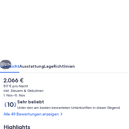
von
Strandnahes
4-
Bett-
Apartment
Sea
Temple
rück
Weiter
Resort,
27+
Übersicht
Ausstattung
Lage
Richtlinien
privates
Der
2.066 €
Tauchbecken
aktuelle
517 € pro Nacht
&
Preis
inkl. Steuern & Gebühren
beträgt
1. Nov.–5. Nov.
Grill
2.066 €.
Bewertungen
10
Sehr beliebt
U
von
Unter den am besten bewerteten Unterkünften in dieser Gegend
n
10,
Alle 49 Bewertungen anzeigen
t
Sehr
e
beliebt
Highlights
Pool
r