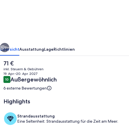
FELD
-
FAIAL
ISLAND
[06]
rück
Weiter
9+
Übersicht
Ausstattung
Lage
Richtlinien
Der
71 €
aktuelle
inkl. Steuern & Gebühren
Preis
19. Apr.–20. Apr. 2027
beträgt
Bewertungen
Außergewöhnlich
10
10 von 10.
71 €.
6 externe Bewertungen
Highlights
Außenbereich
Strandausstattung
Eine Seltenheit: Strandausstattung für die Zeit am Meer.