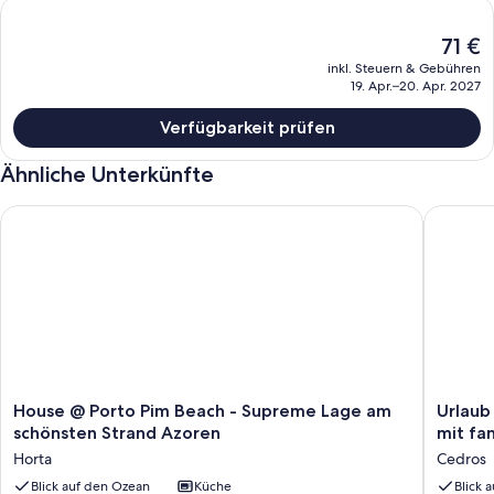
Der
71 €
aktuelle
inkl. Steuern & Gebühren
Preis
19. Apr.–20. Apr. 2027
beträgt
71 €.
Verfügbarkeit prüfen
Ähnliche Unterkünfte
House @ Porto Pim Beach - Supreme Lage am schönsten Stra
Urlaub i
House
Urlaub
House @ Porto Pim Beach - Supreme Lage am
Urlaub
@
in
schönsten Strand Azoren
mit fa
Porto
einem
Horta
Cedros
Pim
typisch
Beach
Blick auf den Ozean
Küche
azorisch
Blick 