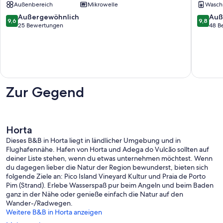
Außenbereich
Mikrowelle
Wasch
-
Landhau
Supreme
mit
9.6
9.8
Außergewöhnlich
Auß
9,6
9,8
Lage
fantast
von
von
25 Bewertungen
48 B
am
Meerbli
10,
10,
schönsten
Cedros
Außergewöhnlich,
Außerge
Strand
25
48
Azoren
Bewertungen
Bewert
Horta
Zur Gegend
Horta
Dieses B&B in Horta liegt in ländlicher Umgebung und in
Flughafennähe. Hafen von Horta und Adega do Vulcão sollten auf
deiner Liste stehen, wenn du etwas unternehmen möchtest. Wenn
du dagegen lieber die Natur der Region bewunderst, bieten sich
folgende Ziele an: Pico Island Vineyard Kultur und Praia de Porto
Pim (Strand). Erlebe Wasserspaß pur beim Angeln und beim Baden
ganz in der Nähe oder genieße einfach die Natur auf den
Wander-/Radwegen.
Weitere B&B in Horta anzeigen