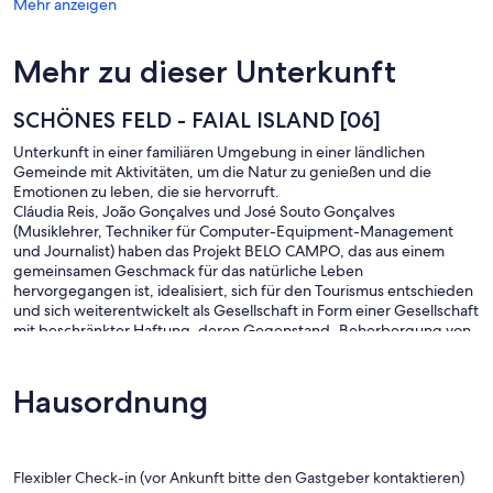
Mehr anzeigen
Mehr zu dieser Unterkunft
SCHÖNES FELD - FAIAL ISLAND [06]
Unterkunft in einer familiären Umgebung in einer ländlichen
Gemeinde mit Aktivitäten, um die Natur zu genießen und die
Emotionen zu leben, die sie hervorruft.
Cláudia Reis, João Gonçalves und José Souto Gonçalves
(Musiklehrer, Techniker für Computer-Equipment-Management
und Journalist) haben das Projekt BELO CAMPO, das aus einem
gemeinsamen Geschmack für das natürliche Leben
hervorgegangen ist, idealisiert, sich für den Tourismus entschieden
und sich weiterentwickelt als Gesellschaft in Form einer Gesellschaft
mit beschränkter Haftung, deren Gegenstand „Beherbergung von
Touristen und Organisation von touristischen
Unterhaltungsaktivitäten“ ist.
Hausordnung
Flexibler Check-in (vor Ankunft bitte den Gastgeber kontaktieren)