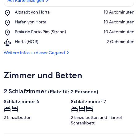
Auf Karte anzeigen
Place,
Altstadt von Horta
‪10 Autominuten‬
Altstadt
Auf Karte anzeigen
Place,
Hafen von Horta
‪10 Autominuten‬
von
Hafen
Horta
Place,
Praia de Porto Pim (Strand)
‪10 Autominuten‬
von
Praia
Horta
Airport,
Horta (HOR)
‪2 Gehminuten‬
de
Horta
Porto
(HOR)
Weitere Infos zu dieser Gegend
Pim
(Strand)
Zimmer und Betten
2 Schlafzimmer
(Platz für 2 Personen)
Schlafzimmer 6
Schlafzimmer 7
2 Einzelbetten
2 Einzelbetten und 1 Einzel-
Schrankbett