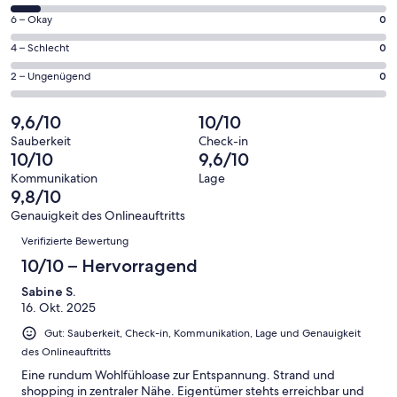
insgesamt
geöffnet
von
25
0
6 – Okay
0
insgesamt
Gästebewertungen
von
25
0
4 – Schlecht
0
haben
insgesamt
Gästebewertungen
von
eine
25
0
2 – Ungenügend
0
haben
insgesamt
Bewertung
Gästebewertungen
von
eine
25
von
haben
insgesamt
9,6/10
10/10
Bewertung
Gästebewertungen
10
eine
25
von
haben
Sauberkeit
Check-in
-
Bewertung
Gästebewertungen
10/10
9,6/10
8
eine
Hervorragend
von
haben
-
Bewertung
Kommunikation
Lage
6
eine
9,8/10
Gut
von
-
Bewertung
4
Genauigkeit des Onlineauftritts
Okay
von
Bewertungen
-
Verifizierte Bewertung
2
Schlecht
-
10/10 – Hervorragend
Ungenügend
Sabine S.
16. Okt. 2025
Gut: Sauberkeit, Check-in, Kommunikation, Lage und Genauigkeit
des Onlineauftritts
Eine rundum Wohlfühloase zur Entspannung. Strand und
shopping in zentraler Nähe. Eigentümer stehts erreichbar und