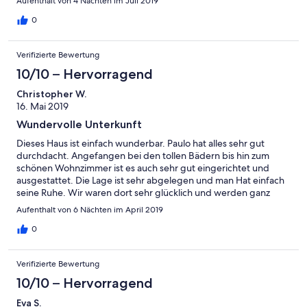
Aufenthalt von 4 Nächten im Juli 2019
0
Verifizierte Bewertung
10/10 – Hervorragend
Christopher W.
16. Mai 2019
Wundervolle Unterkunft
Dieses Haus ist einfach wunderbar. Paulo hat alles sehr gut
durchdacht. Angefangen bei den tollen Bädern bis hin zum
schönen Wohnzimmer ist es auch sehr gut eingerichtet und
ausgestattet. Die Lage ist sehr abgelegen und man Hat einfach
seine Ruhe. Wir waren dort sehr glücklich und werden ganz
bestimmt zurück kommen. Liebe Grüße Chris
Aufenthalt von 6 Nächten im April 2019
0
Verifizierte Bewertung
10/10 – Hervorragend
Eva S.