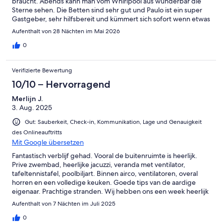
braucht. Abends kann man vom Whirlpool aus wunderbar die
Bewohnern und dem Besitzer und seiner Familie alles Gute.
Sterne sehen. Die Betten sind sehr gut und Paulo ist ein super
Gastgeber, sehr hilfsbereit und kümmert sich sofort wenn etwas
fehlt oder nicht funktioniert. Der Empfang war herzlich und
Aufenthalt von 28 Nächten im Mai 2026
Paulo jederzeit erreichbar. Danke für die schönen Wochen, wir
kommen auf jeden Fall wieder.
0
Verifizierte Bewertung
10/10 – Hervorragend
Merlijn J.
3. Aug. 2025
Gut: Sauberkeit, Check-in, Kommunikation, Lage und Genauigkeit
des Onlineauftritts
Mit Google übersetzen
Fantastisch verblijf gehad. Vooral de buitenruimte is heerlijk.
Prive zwembad, heerlijke jacuzzi, veranda met ventilator,
tafeltennistafel, poolbiljart. Binnen airco, ventilatoren, overal
horren en een volledige keuken. Goede tips van de aardige
eigenaar. Prachtige stranden. Wij hebben ons een week heerlijk
vermaakt.
Aufenthalt von 7 Nächten im Juli 2025
0