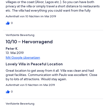
villages or the coast (Alvor, Lagos etc.). So you can have both
privacy at the villa or simply travel a short distance to restaurants
etc. The villa had everything you could want from the fully
equipped kitchen through to the comfortable lounge (the villa is
Aufenthalt von 10 Nächten im Mai 2019
even better than the photos) with an excellent entertainment
system should feel the need to relax with a good movie or listen
0
to your favourite music in the evenings, coupled with those
glorious views! Private pool, tranquil setting, large garden and a
Verifizierte Bewertung
fantastic BBQ. The owner Paulo (and his father) were very
friendly and helpful even helping to arrange a hire car at the
10/10 – Hervorragend
local town of Lagos when we were let down by our hire
Peter K.
company on arrival, great hosts! Always ready to help make our
13. Mai 2019
stay comfortable. Would definitely go back and thoroughly
recommend this villa and the location.
Mit Google übersetzen
Lovely Villa in Peaceful Location
Great location to get away from it all. Villa was clean and had
great facilities. Communication with Paulo was excellent. Close
by to lots of attractions. Would stay again.
Aufenthalt von 5 Nächten im Mai 2019
0
Verifizierte Bewertung