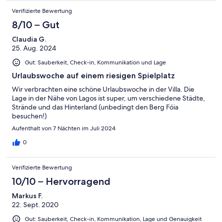
schönen Pool - der Billardtisch auf der Terasse. Paulo selbst war
Verifizierte Bewertung
sehr sympathisch, hat uns mit guten Tipps bezüglich Ausflügen,
Essen etc. versorgt und war jederzeit ansprechbar. Wir hatten
8/10 – Gut
eine tolle Woche hier und können die Unterkunft unbedingt
Claudia G.
weiterempfehlen! Vielen Dank für alles!
25. Aug. 2024
Gut: Sauberkeit, Check-in, Kommunikation und Lage
Urlaubswoche auf einem riesigen Spielplatz
Wir verbrachten eine schöne Urlaubswoche in der Villa. Die
Lage in der Nähe von Lagos ist super, um verschiedene Städte,
Strände und das Hinterland (unbedingt den Berg Fóia
besuchen!)
Aufenthalt von 7 Nächten im Juli 2024
0
Verifizierte Bewertung
10/10 – Hervorragend
Markus F.
22. Sept. 2020
Gut: Sauberkeit, Check-in, Kommunikation, Lage und Genauigkeit