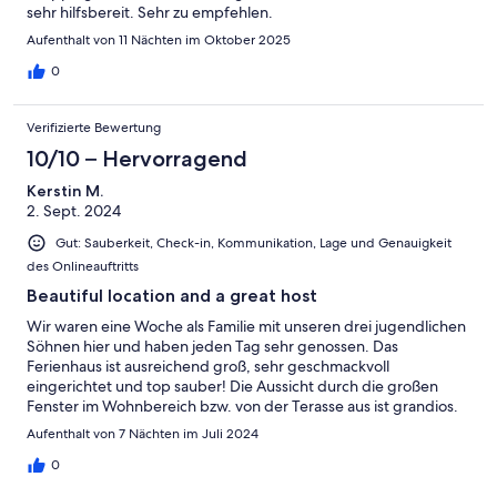
sehr hilfsbereit. Sehr zu empfehlen.
Aufenthalt von 11 Nächten im Oktober 2025
0
Verifizierte Bewertung
10/10 – Hervorragend
Kerstin M.
2. Sept. 2024
Gut: Sauberkeit, Check-in, Kommunikation, Lage und Genauigkeit
des Onlineauftritts
Beautiful location and a great host
Wir waren eine Woche als Familie mit unseren drei jugendlichen
Söhnen hier und haben jeden Tag sehr genossen. Das
Ferienhaus ist ausreichend groß, sehr geschmackvoll
eingerichtet und top sauber! Die Aussicht durch die großen
Fenster im Wohnbereich bzw. von der Terasse aus ist grandios.
Die fünfte Person hatte die Wahl, auf dem Schlafsofa oder auf
Aufenthalt von 7 Nächten im Juli 2024
einem Zustellbett im Wohnbereich zu schlafen. Wir haben uns
für das Zustellbett entschieden, welches sehr bequem war. Ein
0
besonderes Highlight für unsere Jungs war - neben dem