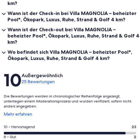
km?
Wann ist der Check-in bei Villa MAGNOLIA – beheizter
Pool*, Ökopark, Luxus, Ruhe, Strand & Golf 4 km?
Wann ist der Check-out bei Villa MAGNOLIA –
beheizter Pool*, Ökopark, Luxus, Ruhe, Strand & Golf 4
km?
Wo befindet sich Villa MAGNOLIA – beheizter Pool*,
Ökopark, Luxus, Ruhe, Strand & Golf 4 km?
Bewertungen
10
Außergewöhnlich
25 Bewertungen
Die Bewertungen werden in chronologischer Reihenfolge angezeigt,
unterliegen einem Moderationsprozess und wurden verifiziert, sofern nicht
anders angegeben.
Wird
Mehr erfahren
in
einem
23
10 – Hervorragend
23
neuen
von
Fenster
2
8 – Gut
2