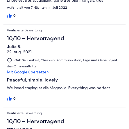
L'hôte est très accueillant, parle très bien français, très
disponible. Nous avons passé un super séjour dans cette
Aufenthalt von 7 Nächten im Juli 2022
maison!
0
Verifizierte Bewertung
10/10 – Hervorragend
Julie B.
22. Aug. 2021
Gut: Sauberkeit, Check-in, Kommunikation, Lage und Genauigkeit
des Onlineauftritts
Mit Google übersetzen
Peaceful, simple, lovely
We loved staying at vila Magnolia. Everything was perfect.
0
Verifizierte Bewertung
10/10 – Hervorragend