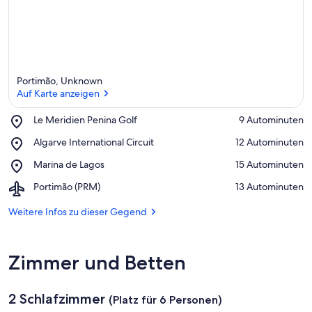
Portimão, Unknown
Auf Karte anzeigen
Place,
Le Meridien Penina Golf
‪9 Autominuten‬
Le
Auf Karte anzeigen
Place,
Algarve International Circuit
‪12 Autominuten‬
Meridien
Algarve
Penina
Place,
Marina de Lagos
‪15 Autominuten‬
International
Golf
Marina
Circuit
Airport,
Portimão (PRM)
‪13 Autominuten‬
de
Portimão
Lagos
(PRM)
Weitere Infos zu dieser Gegend
Zimmer und Betten
2 Schlafzimmer
(Platz für 6 Personen)