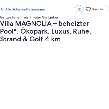
Alle Unterkünfte anzeigen
Speichern
Ganzes Ferienhaus
·
Privater Gastgeber
Villa MAGNOLIA – beheizter
Pool*, Ökopark, Luxus, Ruhe,
Strand & Golf 4 km
Fotogalerie