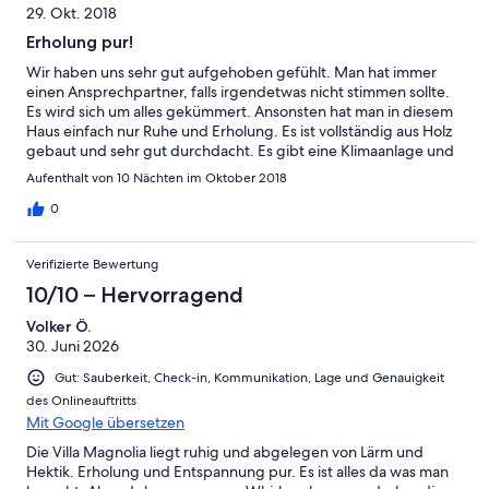
29. Okt. 2018
Erholung pur!
Wir haben uns sehr gut aufgehoben gefühlt. Man hat immer
einen Ansprechpartner, falls irgendetwas nicht stimmen sollte.
Es wird sich um alles gekümmert. Ansonsten hat man in diesem
Haus einfach nur Ruhe und Erholung. Es ist vollständig aus Holz
gebaut und sehr gut durchdacht. Es gibt eine Klimaanlage und
große Deckenventilatoren. Die beiden Schlafzimmer haben
Aufenthalt von 10 Nächten im Oktober 2018
jeweils ein eigenes Badezimmer. Es ist alles vorhanden, was man
sich nur vorstellen kann. Für die Kinder gibt es jede Menge
0
Spielzeug und Platz zum Spielen. Durch das Panorama-Fenster
kann man morgens den spektakulären Sonnenaufgang
Verifizierte Bewertung
beobachten. Die Küche ist voll ausgestattet, es gibt Internet
und TV, einen Drucker und eine reichhaltige Bibliothek
10/10 – Hervorragend
(portugisisch, englisch). Alles ist sauber und liebevoll
Volker Ö.
eingerichtet. Der Pool ist gut gepflegt, es gibt sogar eine
30. Juni 2026
Außendusche. Alles ist beleuchtet, sogar am großzügigen BBQ
steht eine Leuchte. Hier könnte man sogar Brot backen. Der
Gut: Sauberkeit, Check-in, Kommunikation, Lage und Genauigkeit
Außenbereich ist sehr großzügig, mit der großen, überdachten
des Onlineauftritts
Terrasse, eigenem Volleyballfeld und Parkplatz. Man ist hier für
Mit Google übersetzen
sich alleine, etwa 15km von Lagos entfernt. Es gab
zwischendurch frische Handtücher, nach Wunsch auch
Die Villa Magnolia liegt ruhig und abgelegen von Lärm und
Bettwäsche. Da bleiben keine Wünsche offen. Wir empfehlen
Hektik. Erholung und Entspannung pur. Es ist alles da was man
das Haus gerne weiter und wünschen den zukünftigen