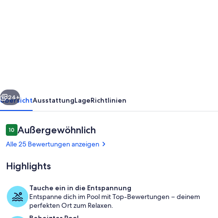
von
Villa
MAGNOLIA
–
beheizter
Pool*,
Ökopark,
rück
Weiter
Luxus,
24+
Übersicht
Ausstattung
Lage
Richtlinien
Ruhe,
Strand
Bewertungen
Außergewöhnlich
10
10 von 10.
&
Alle 25 Bewertungen anzeigen
Golf
Highlights
4
km
Tauche ein in die Entspannung
Entspanne dich im Pool mit Top-Bewertungen − deinem
Unterkunftsgelände
perfekten Ort zum Relaxen.