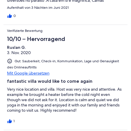
diversões no paraíso .A casa em si é magnífica, Camas
confortáveis , wc com chuveiros com boa pressão , cozinha de
Aufenthalt von 3 Nächten im Juni 2021
sonho . Não falta nada ! Segunda no escritório, vou sonhar com
aquela varanda , ao final de tarde ! Parabéns Sr Paulo.
0
Verifizierte Bewertung
10/10 – Hervorragend
Ruslan G.
3. Nov. 2020
Gut: Sauberkeit, Check-in, Kommunikation, Lage und Genauigkeit
des Onlineauftritts
Mit Google übersetzen
fantastic villa would like to come again
Very nice location and villa. Host was very nice and attentive. As
example he brought a heater before the cold night even
though we did not ask for it. Location is calm and quiet we did
yoga in the morning and enjoyed it with our family and friends
coming to visit us. Highly recommend!
1