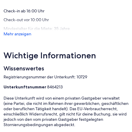
 Anreise samstags zwischen Juni und September
 Für den Zeitraum vom 20. April bis 15. Juni und vom 14.
Check-in ab 16:00 Uhr
September bis 26. Oktober bevorzugen wir Bestellungen, deren
Check-out vor 10:00 Uhr
An - und / oder Abreisetag neben den Kalendertagen liegt, damit
die Verwendung des Haus hat keine Pausen oder 2 Tage frei.
Mindestalter für die Miete: 35 Jahre
Bevorzugte Bedingungen gelten für Anfragen unter diesen
Mehr anzeigen
Umständen.
• Die Anfragen in der Regel für 2 Personen, sodass die Preise die
Eignung für diese Marktnachfrage widerspiegeln. Bei mehr als 2
Personen wird der Preis entsprechend der endgültigen
Wichtige Informationen
Personenzahl angepasst
• Bei längeren Aufenthalten (mehr als 1 Monat) gibt es einen Rabatt,
Wissenswertes
aber Strom und Gas werden zusätzlich nach Verbrauch
abgerechnet
Registrierungsnummer der Unterkunft: 10729
Unterkunftsnummer
8464213
Diese Unterkunft wird von einem privaten Gastgeber verwaltet
(eine Partei, die nicht im Rahmen ihrer gewerblichen, geschäftlichen
oder beruflichen Tätigkeit handelt). Das EU-Verbraucherrecht,
einschließlich Widerrufsrecht, gilt nicht für deine Buchung, sie wird
jedoch von den vom privaten Gastgeber festgelegten
Stornierungsbedingungen abgedeckt.