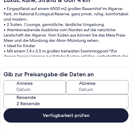
Luxus, Ruhe, Strand & Golf 4 km
• Eingepflanzt auf einem 6500 m2 großen Bauernhof im Algarve-
Park, im National Ecological Reserve, ganz privat, ruhig, komfortabel
und modern..
• 2 Suiten, 1 Lounge, gemütliche, ländliche Umgebung.
• Atemberaubende Ausblicke vom Norden auf die natürliche
Landschaft der Algarve. Vom Süden aus können Sie das Meia Praia-
Meer und die Mündung der Alvor-Mündung sehen..
• Ideal für Kinder.
• Mit einem 7,4 x 3,5 m großen beheizten Swimmingpool *(für
diesen Service können zusätzliche Kosten anfallen, vorbehaltlich der
Verhandlung mit dem Eigentümer), einem Spiribol-Platz, einem
Sandplatz für Volleyball und andere Spiele wie Badminton,
Beachsoccer, Pétanque usw.
Gib zur Preisangabe die Daten an
• SPA – Außen-Whirlpool bei 38º C (für diesen Service können
zusätzliche Kosten anfallen; die Nutzungszeiten und Bedingungen
Anreise
Abreise
müssen mit dem Eigentümer vereinbart werden). Für
Reservierungen, die vor Mai 2025 vorgenommen werden, fallen für
Reisende
diesen Service zusätzliche Kosten an, da dieser neue Service im Mai
2025 veröffentlicht wurde.
• Snooker
• Tischfußball
Verfügbarkeit prüfen
• Whirlpool
• 10x3m Holzdeck
• Großartige Lage mit 5 Minuten Zugang zu den Autobahnen N125