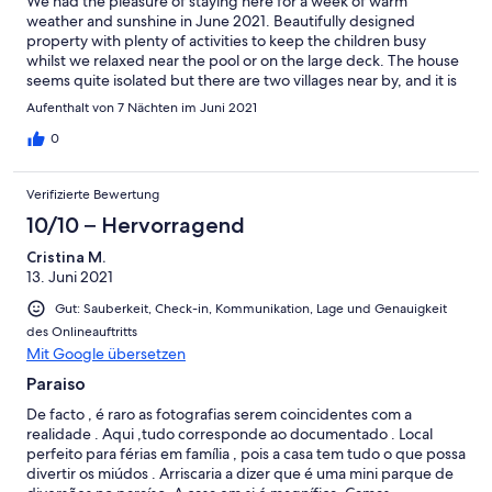
We had the pleasure of staying here for a week of warm
weather and sunshine in June 2021. Beautifully designed
property with plenty of activities to keep the children busy
whilst we relaxed near the pool or on the large deck. The house
seems quite isolated but there are two villages near by, and it is
a short drive into Lagos or Portimao. Also just near the highway
Aufenthalt von 7 Nächten im Juni 2021
with the surf beaches of the West coast a 30 min drive away.
Thank you to Paulo and his father (and the chickens) who were
0
lovely hosts and I would recommend staying here to anyone.
Verifizierte Bewertung
10/10 – Hervorragend
Cristina M.
13. Juni 2021
Gut: Sauberkeit, Check-in, Kommunikation, Lage und Genauigkeit
des Onlineauftritts
Mit Google übersetzen
Paraiso
De facto , é raro as fotografias serem coincidentes com a
realidade . Aqui ,tudo corresponde ao documentado . Local
perfeito para férias em família , pois a casa tem tudo o que possa
divertir os miúdos . Arriscaria a dizer que é uma mini parque de