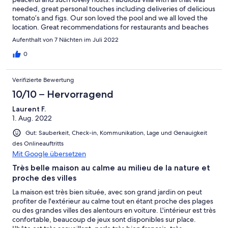
needed, great personal touches including deliveries of delicious
tomato’s and figs. Our son loved the pool and we all loved the
location. Great recommendations for restaurants and beaches
close by. Thank you so much 🥰
Aufenthalt von 7 Nächten im Juli 2022
0
Verifizierte Bewertung
10/10 – Hervorragend
Laurent F.
1. Aug. 2022
Gut: Sauberkeit, Check-in, Kommunikation, Lage und Genauigkeit
des Onlineauftritts
Mit Google übersetzen
Très belle maison au calme au milieu de la nature et
proche des villes
La maison est très bien située, avec son grand jardin on peut
profiter de l'extérieur au calme tout en étant proche des plages
ou des grandes villes des alentours en voiture. L'intérieur est très
confortable, beaucoup de jeux sont disponibles sur place.