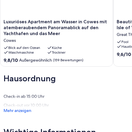
Luxuriöses
Beautifu
Luxuriöses Apartment am Wasser in Cowes mit
Beauti
Apartment
2
atemberaubendem Panoramablick auf den
Isle of
am
Bed
Yachthafen und das Meer
Great T
Wasser
Static
Cowes
in
Caravan
Pool
Hausti
Cowes
Thornes
Blick auf den Ozean
Küche
mit
Waschmaschine
Trockner
Bay,
9.6
9,6/10
atemberaubendem
Isle
von
9.8
9,8/10
Außergewöhnlich
(159 Bewertungen)
Panoramablick
of
10,
von
auf
Wight
Außerge
10,
den
Great
(20
Außergewöhnlich,
Hausordnung
Yachthafen
Thornes
Bewert
(159
und
Bewertungen)
das
Meer
Check-in ab 15:00 Uhr
Cowes
Check-out vor 10:00 Uhr
Mehr anzeigen