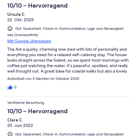
10/10 – Hervorragend
Ursula C.
22. Okt. 2025
Gut: Sauberkeit, Check-in, Kommunikation, Lage und Genauigkeit
des Onlineauftritts
Mit Google übersetzen
The Ark a quirky, charming one-bed with lots of personality and
everything you need for a relaxed self-catering stay. The house
looks straight across the Solent, so we spent most mornings with
coffee just watching the water. It’s peaceful, spotless, and really
well thought out. A great base for coastal walks but also a lovely
place just to slow down and stay in.
Aufenthalt von 3 Nächten im Oktober 2025
0
Verifizierte Bewertung
10/10 – Hervorragend
Clare C.
25. Juni 2022
Gut: Sauberkeit, Check-in, Kommunikation, Lage und Genauigkeit