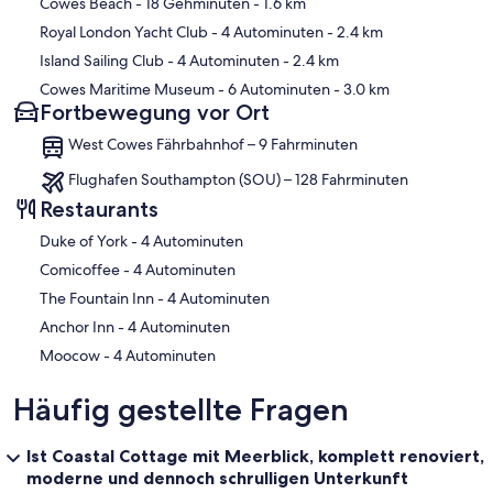
Cowes Beach
- 18 Gehminuten
- 1.6 km
Royal London Yacht Club
- 4 Autominuten
- 2.4 km
Island Sailing Club
- 4 Autominuten
- 2.4 km
Cowes Maritime Museum
- 6 Autominuten
- 3.0 km
Fortbewegung vor Ort
West Cowes Fährbahnhof – 9 Fahrminuten
Flughafen Southampton (SOU) – 128 Fahrminuten
Restaurants
‪Duke of York - ‬4 Autominuten
‪Comicoffee - ‬4 Autominuten
‪The Fountain Inn - ‬4 Autominuten
‪Anchor Inn - ‬4 Autominuten
‪Moocow - ‬4 Autominuten
Häufig gestellte Fragen
Ist Coastal Cottage mit Meerblick, komplett renoviert,
moderne und dennoch schrulligen Unterkunft