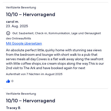
Verifizierte Bewertung
10/10 – Hervorragend
carol m.
23. Aug. 2025
Gut: Sauberkeit, Check-in, Kommunikation, Lage und Genauigkeit
des Onlineauftritts
Mit Google übersetzen
An absolute perfect little,quirky home with stunning sea views
from the bedroom and lounge with short walk to a pub that
serves meals all day.Cowes is a flat walk away along the seafront
with little coffee shops,ice cream stops along the way.This is our
2nd visit to The Ark and have booked again for next
year,communication with host is fabulous,cannot fault.
Aufenthalt von 7 Nächten im August 2025
0
Verifizierte Bewertung
10/10 – Hervorragend
Tracey B.