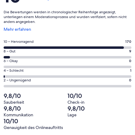
Die Bewertungen werden in chronologischer Reihenfolge angezeigt,
unterliegen einem Moderationsprozess und wurden verifiziert, sofern nicht
anders angegeben.
Wird
Mehr erfahren
in
einem
170
10 – Hervorragend
170
neuen
von
Fenster
9
8 – Gut
9
insgesamt
geöffnet
von
180
0
6 – Okay
0
insgesamt
Gästebewertungen
von
180
1
4 – Schlecht
1
haben
insgesamt
Gästebewertungen
von
eine
180
0
2 – Ungenügend
0
haben
insgesamt
Bewertung
Gästebewertungen
von
eine
180
von
haben
insgesamt
9,8/10
10/10
Bewertung
Gästebewertungen
10
eine
180
von
haben
Sauberkeit
Check-in
-
Bewertung
Gästebewertungen
9,8/10
9,8/10
8
eine
Hervorragend
von
haben
-
Bewertung
Kommunikation
Lage
6
eine
10/10
Gut
von
-
Bewertung
4
Genauigkeit des Onlineauftritts
Okay
von
Bewertungen
-