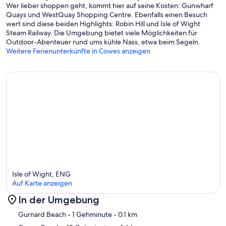
Wer lieber shoppen geht, kommt hier auf seine Kosten: Gunwharf
Quays und WestQuay Shopping Centre. Ebenfalls einen Besuch
wert sind diese beiden Highlights: Robin Hill und Isle of Wight
Steam Railway. Die Umgebung bietet viele Möglichkeiten für
Outdoor-Abenteuer rund ums kühle Nass, etwa beim Segeln.
Weitere Ferienunterkünfte in Cowes anzeigen
Isle of Wight, ENG
Auf Karte anzeigen
In der Umgebung
Karte
Gurnard Beach
- 1 Gehminute
- 0.1 km