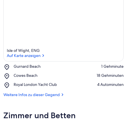
Isle of Wight, ENG
Auf Karte anzeigen
Place,
Gurnard Beach
‪1 Gehminute‬
Gurnard
Auf Karte anzeigen
Place,
Cowes Beach
‪18 Gehminuten‬
Beach
Cowes
Place,
Royal London Yacht Club
‪4 Autominuten‬
Beach
Royal
London
Weitere Infos zu dieser Gegend
Yacht
Club
Zimmer und Betten