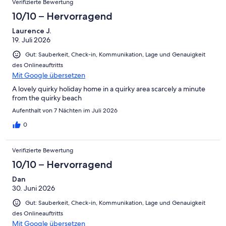
Verifizierte Bewertung
2
Schlecht
-
10/10 – Hervorragend
Ungenügend
Laurence J.
19. Juli 2026
Gut: Sauberkeit, Check-in, Kommunikation, Lage und Genauigkeit
des Onlineauftritts
Mit Google übersetzen
A lovely quirky holiday home in a quirky area scarcely a minute
from the quirky beach
Aufenthalt von 7 Nächten im Juli 2026
0
Verifizierte Bewertung
10/10 – Hervorragend
Dan
30. Juni 2026
Gut: Sauberkeit, Check-in, Kommunikation, Lage und Genauigkeit
des Onlineauftritts
Mit Google übersetzen