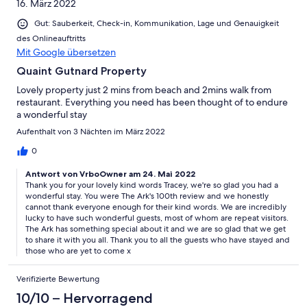
16. März 2022
Gut: Sauberkeit, Check-in, Kommunikation, Lage und Genauigkeit
des Onlineauftritts
Mit Google übersetzen
Quaint Gutnard Property
Lovely property just 2 mins from beach and 2mins walk from
restaurant. Everything you need has been thought of to endure
a wonderful stay
Aufenthalt von 3 Nächten im März 2022
0
Antwort von VrboOwner am 24. Mai 2022
Thank you for your lovely kind words Tracey, we're so glad you had a
wonderful stay. You were The Ark's 100th review and we honestly
cannot thank everyone enough for their kind words. We are incredibly
lucky to have such wonderful guests, most of whom are repeat visitors.
The Ark has something special about it and we are so glad that we get
to share it with you all. Thank you to all the guests who have stayed and
those who are yet to come x
Verifizierte Bewertung
10/10 – Hervorragend