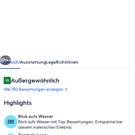
von
Coastal
Cottage
mit
Meerblick,
komplett
renoviert,
rück
Weiter
moderne
19+
Übersicht
Ausstattung
Lage
Richtlinien
und
dennoch
Bewertungen
Außergewöhnlich
10
10 von 10.
schrulligen
Alle 180 Bewertungen anzeigen
Unterkunft
Highlights
Blick aufs Wasser
Blick aufs Wasser mit Top-Bewertungen: Entspanne bei
Jachthafen
diesem malerischen Erlebnis.