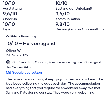
-
Bewertung
Sie einfach
Gästebewertungen
10/10
10/10
8
eine
Spülen Sie nichts außer Toilettenpapier.
Hervorragend
von
haben
-
Bewertung
Ausstattung
Zustand der Unterkunft
6
eine
9,6/10
9,6/10
Gut
von
Kann ich mein Haustier mitbringen?
-
Bewertung
Leider sind wir ein bewirtschafteter Bauernhof und können daher
4
Check-in
Kommunikation
Okay
von
nicht zulassen, dass Ihr pelziger Freund kommt.
10/10
9,8/10
-
2
Schlecht
Lage
Genauigkeit des Onlineauftritts
Was soll ich noch mitbringen?
-
Bewertungen
Sonnencreme, Fackeln, Feuerstarter und ein Feuerzeug für die
Verifizierte Bewertung
Ungenügend
Feuerstelle, Toilettenartikel, Essen, eine anständige Flasche Wein,
10/10 – Hervorragend
zusätzliches Toilettenpapier, wenn Sie ein Scruncher und kein
Ordner sind und planen, mehr als die 2 mitgelieferten Rollen zu
Oliver W.
verwenden! Wenn Sie eines der Grundlagen vergessen, besuchen
24. Nov. 2025
Sie den örtlichen Campingplatz etwa 1 km die Straße hinunter
Gut: Sauberkeit, Check-in, Kommunikation, Lage und Genauigkeit
verkauft alle Arten von Basics und Beaudesert ist 20-25
Autominuten entfernt.
des Onlineauftritts
Mit Google übersetzen
Was gibt es zu tun?
The farm animals - cows, sheep, pigs, horses and chickens. The
Wir haben 100 Morgen zu Fuß zu erkunden, solange Sie sich nicht
kids loved collecting the eggs each day. The accommodation
verlaufen !! Der Albert River fließt durch das Grundstück, zu dem Sie
had everything that you require for a weekend away. We met
leicht Zugang haben. Das Anwesen beherbergt Hühner, einen
Sam and Kate during our stay. They were very welcoming.
bösen Hahn, 6 Schafe, 4 Schweine, 2 Pferde und 12 Kühe. Geben
oder Nehmen, je nachdem, wann Sie kommen. Unsere Hühner,
Schafe und Kühe sind aus Freilandhaltung. Seien Sie also nicht
überrascht, wenn sie bei der Molkerei vorbeischauen, um Hallo zu