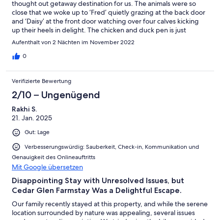
thought out getaway destination for us. The animals were so
close that we woke up to ‘Fred’ quietly grazing at the back door
and ‘Daisy’ at the front door watching over four calves kicking
up their heels in delight. The chicken and duck pen is just
metres away and we had fun watering them and collecting
Aufenthalt von 2 Nächten im November 2022
eggs. The gorgeous dairy looks over the most beautiful valley
and the stars shine so bright away from the city lights. I can’t
0
forget to mention the fun we had visiting and feeding the
eleven piglets who squeal with excitement every time they saw
Verifizierte Bewertung
us. So true to the description, I can’t recommend highly
enough, I haven’t even got to the great fire pit yet! A Must!
2/10 – Ungenügend
Thanks very much Sam and your talented Wife.
Rakhi S.
21. Jan. 2025
Gut: Lage
Verbesserungswürdig: Sauberkeit, Check-in, Kommunikation und
Genauigkeit des Onlineauftritts
Mit Google übersetzen
Disappointing Stay with Unresolved Issues, but
Cedar Glen Farmstay Was a Delightful Escape.
Our family recently stayed at this property, and while the serene
location surrounded by nature was appealing, several issues