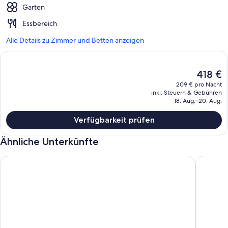
Garten
Essbereich
Alle Details zu Zimmer und Betten anzeigen
Der
418 €
aktuelle
209 € pro Nacht
Preis
inkl. Steuern & Gebühren
beträgt
18. Aug.–20. Aug.
418 €.
Verfügbarkeit prüfen
Ähnliche Unterkünfte
Eighteen Mile Cottage - Zugang zum Fluss mit atemberauben
Scenic R