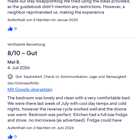
made our stay disappointing.We tried using the bikes provided,
as the guidebook didn’t mention any restrictions. However, a
neighbor reprimanded us, making the experience
uncomfortable. We avoided using the bikes afterward.
Aufenthalt von 4 Nächten im Januar 2025
Ironically, the next day, the owners and their family spent the
day riding several bikes and buggies around the property,
0
causing noise and disruption. My son seeing their kids enjoying
the bikes and buggies, asked for a turn, but they ignored his
Verifizierte Bewertung
request, leaving him upset. This prompted us to leave the
property early to escape the discomfort.The accommodations
8/10 – Gut
were also unsatisfactory. One bedroom, meant for four people,
Mel B.
was infested with insects and bedbugs, and the bed curtains
4. Juli 2026
appeared unwashed. Two small kids’ beds provided were
uncomfortable and unsuitable for adults. My dad had back pain
Gut: Sauberkeit, Check-in, Kommunikation, Lage und Genauigkeit
from the poor-quality bed and had to sleep on the floor.
des Onlineauftritts
Showers were inadequate and the unpaved driveway became
Mit Google übersetzen
so muddy after heavy rain that our car almost got stuck. We
asked for a refund after leaving a day early but the owner
The bedroom was lovely and clean with a very comfortable bed.
denied our request.While driving around we found Cedar Glen
We were there last week of July with cool day temps and cold
Farmstay and decided to visit. It was completely different
nights, however the reverse cycle worked well and the doona
experience warm, welcoming, and family-friendly. They allowed
was warm. Bedroom was perfect. Kitchen had a full size fridge
us to feed animals like camels, play with dogs, and interact with
and stove, no microwave (as advertised). Fridge could have
horses. memorable visit showed us what well managed farm
used a bit of a wipe out, but everything else was great. In
Aufenthalt von 3 Nächten im Juni 2026
stay
relation to usable space, the tractor seat chairs were funky, but
not comfortable for sitting, which meant that we only had the
0