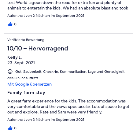
Lost World lagoon down the road for extra fun and plenty of
animals to entertain the kids. We had an absolute blast and took
home a lot of great memories. Thank you!
Aufenthalt von 2 Nächten im September 2021
0
Verifizierte Bewertung
10/10 – Hervorragend
Kelly L.
23. Sept. 2021
Gut: Sauberkeit, Check-in, Kommunikation, Lage und Genauigkeit
des Onlineauftritts
Mit Google übersetzen
Family farm stay
A great farm experience for the kids. The accommodation was
very comfortable and the views spectacular. Lots of space to get
out and explore. Kate and Sam were very friendly.
Aufenthalt von 3 Nächten im September 2021
0