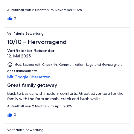
sagen. Das Anwesen befindet sich im Herzen des malerischen
Randes, so dass wir nur einen Steinwurf entfernt sind
Aufenthalt von 2 Nächten im November 2025
von all den guten Sachen… Lamington National Park, Oriellys, Mt
Tamborine, das Scenic Rim Food Festival, Weinberge,
0
Buschwanderungen, Kochschulen usw.
Verifizierte Bewertung
10/10 – Hervorragend
Verifizierter Reisender
12. Mai 2025
Gut: Sauberkeit, Check-in, Kommunikation, Lage und Genauigkeit
des Onlineauftritts
Mit Google übersetzen
Great family getaway
Back to basics, with modern comforts. Great adventure for the
family with the farm animals, creek and bush walks.
Aufenthalt von 2 Nächten im April 2025
0
Verifizierte Bewertung