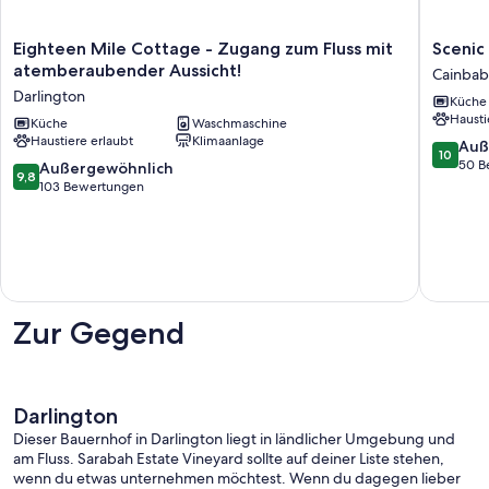
Eighteen
Scenic
Eighteen Mile Cottage - Zugang zum Fluss mit
Scenic
Mile
Rim
atemberaubender Aussicht!
Cainbab
Cottage
Country
Darlington
Küche
-
Charm
Hausti
Zugang
Küche
Waschmaschine
at
Haustiere erlaubt
Klimaanlage
zum
Cainbab
10.0
Auß
10
Fluss
Creek
von
50 B
9.8
Außergewöhnlich
9,8
mit
Cainbab
10,
von
103 Bewertungen
atemberaubender
Außerge
10,
Aussicht!
50
Außergewöhnlich,
Darlington
Bewert
103
Bewertungen
Zur Gegend
Darlington
Dieser Bauernhof in Darlington liegt in ländlicher Umgebung und
am Fluss. Sarabah Estate Vineyard sollte auf deiner Liste stehen,
wenn du etwas unternehmen möchtest. Wenn du dagegen lieber