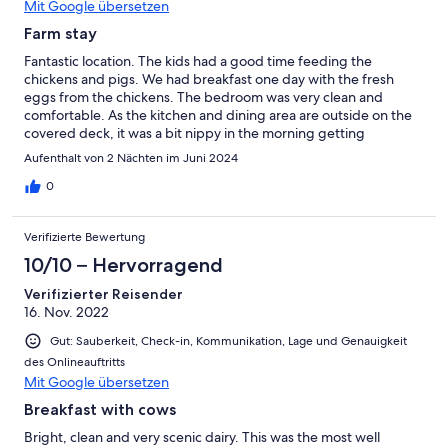
Mit Google übersetzen
Farm stay
Fantastic location. The kids had a good time feeding the
chickens and pigs. We had breakfast one day with the fresh
eggs from the chickens. The bedroom was very clean and
comfortable. As the kitchen and dining area are outside on the
covered deck, it was a bit nippy in the morning getting
breakfast. The lights outside on the deck and the bathroom
Aufenthalt von 2 Nächten im Juni 2024
window sill could do with a clean. Overall we had a great time
and would recommend it to anyone wanting to get away from tv
0
and gaming and get back to nature.
Verifizierte Bewertung
10/10 – Hervorragend
Verifizierter Reisender
16. Nov. 2022
Gut: Sauberkeit, Check-in, Kommunikation, Lage und Genauigkeit
des Onlineauftritts
Mit Google übersetzen
Breakfast with cows
Bright, clean and very scenic dairy. This was the most well