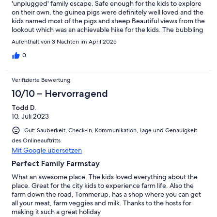
'unplugged' family escape. Safe enough for the kids to explore
on their own, the guinea pigs were definitely well loved and the
kids named most of the pigs and sheep Beautiful views from the
lookout which was an achievable hike for the kids. The bubbling
stream was so peaceful and ending the day with marshmallows
Aufenthalt von 3 Nächten im April 2025
on the fire was pure bliss.We're already planning another
getaway.
0
Verifizierte Bewertung
10/10 – Hervorragend
Todd D.
10. Juli 2023
Gut: Sauberkeit, Check-in, Kommunikation, Lage und Genauigkeit
des Onlineauftritts
Mit Google übersetzen
Perfect Family Farmstay
What an awesome place. The kids loved everything about the
place. Great for the city kids to experience farm life. Also the
farm down the road, Tommerup, has a shop where you can get
all your meat, farm veggies and milk. Thanks to the hosts for
making it such a great holiday