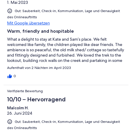
1. Mai 2023
Gut: Sauberkeit, Check-in, Kommunikation, Lage und Genauigkeit
des Onlineauftritts
Mit Google übersetzen
Warm, friendly and hospitable
What a delight to stay at Kate and Sam’s place. We felt
welcomed like family, the children played like dear friends. The
ambience is so peaceful, the old milk shed/ cottage so tastefully
and fittingly designed and furbished. We loved the trek to the
lookout, building rock walls on the creek and partaking in some
of the farm life shenanigans. “Feel the serenity” Thanks Kate,
Aufenthalt von 2 Nächten im April 2023
Sam and your lovely boys 🙏
0
Verifizierte Bewertung
10/10 – Hervorragend
Malcolm H.
26. Juni 2024
Gut: Sauberkeit, Check-in, Kommunikation, Lage und Genauigkeit
des Onlineauftritts