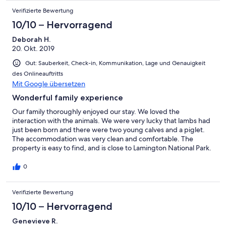
Verifizierte Bewertung
10/10 – Hervorragend
Deborah H.
20. Okt. 2019
Gut: Sauberkeit, Check-in, Kommunikation, Lage und Genauigkeit
des Onlineauftritts
Mit Google übersetzen
Wonderful family experience
Our family thoroughly enjoyed our stay. We loved the
interaction with the animals. We were very lucky that lambs had
just been born and there were two young calves and a piglet.
The accommodation was very clean and comfortable. The
property is easy to find, and is close to Lamington National Park.
Sam, Kate and their children were very friendly and helpful.
They are terrific hosts. We look forward to our next visit.
0
Verifizierte Bewertung
10/10 – Hervorragend
Genevieve R.