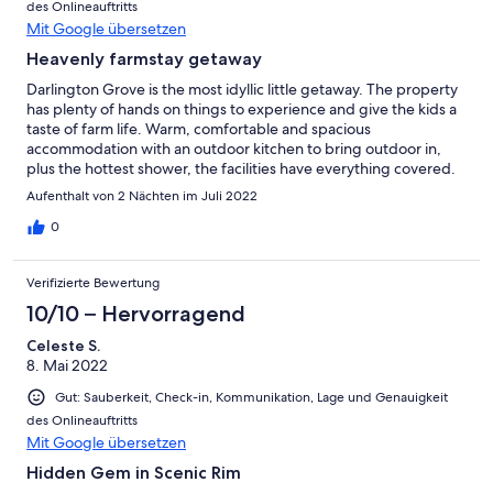
des Onlineauftritts
Mit Google übersetzen
Heavenly farmstay getaway
Darlington Grove is the most idyllic little getaway. The property
has plenty of hands on things to experience and give the kids a
taste of farm life. Warm, comfortable and spacious
accommodation with an outdoor kitchen to bring outdoor in,
plus the hottest shower, the facilities have everything covered.
The free wandering farm animals were friendly and tame and
Aufenthalt von 2 Nächten im Juli 2022
immersed themselves with us the moment we arrived. The
creek running through the property was a great source of fun
0
for the kids. The views are divine and if you’re adventurous
there’s lots to do on and off the property to keep you busy for
Verifizierte Bewertung
more than a few days! Loved every moment.
10/10 – Hervorragend
Celeste S.
8. Mai 2022
Gut: Sauberkeit, Check-in, Kommunikation, Lage und Genauigkeit
des Onlineauftritts
Mit Google übersetzen
Hidden Gem in Scenic Rim