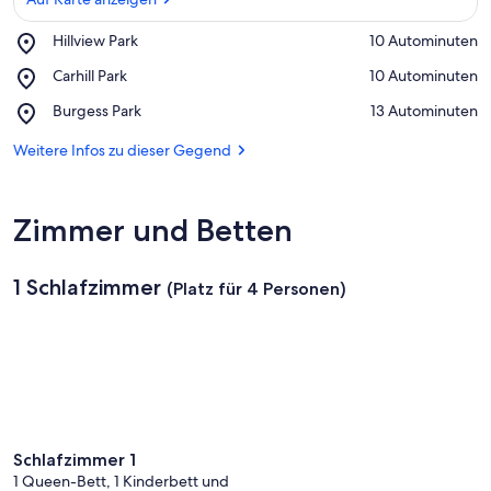
Place,
Hillview Park
‪10 Autominuten‬
Hillview
Auf Karte anzeigen
Place,
Carhill Park
‪10 Autominuten‬
Park
Carhill
Place,
Burgess Park
‪13 Autominuten‬
Park
Burgess
Park
Weitere Infos zu dieser Gegend
Zimmer und Betten
1 Schlafzimmer
(Platz für 4 Personen)
Schlafzimmer 1
1 Queen-Bett, 1 Kinderbett und