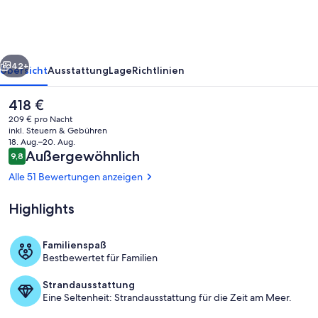
einer
renovierten
Molkerei
rück
Weiter
42+
Übersicht
Ausstattung
Lage
Richtlinien
Der
418 €
aktuelle
209 € pro Nacht
Preis
inkl. Steuern & Gebühren
beträgt
18. Aug.–20. Aug.
418 €.
Bewertungen
Außergewöhnlich
9,8
9,8 von 10.
Alle 51 Bewertungen anzeigen
Highlights
Innenbereich
Familienspaß
Bestbewertet für Familien
Strandausstattung
Eine Seltenheit: Strandausstattung für die Zeit am Meer.