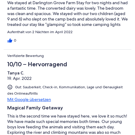
We stayed at Darlington Grove Farm Stay for two nights and had
a fantastic time. The converted dairy was lovely. The bedroom
was clean and spacious. We stayed with our two children (aged
9 and 6) who slept on the camp beds and absolutely loved it. We
treated our stay like “glamping” so took some camping lights
and tried not to use the electrical lights which really helped
Aufenthalt von 2 Nächten im April 2022
keep any insects away. We all loved exploring the property,
feeding the pigs, sheep and horses. The Albert River is a short
0
50m walk from the dairy but also has a farm track down to the
river if you did want to drive to it. We had great fun paddling in
Verifizierte Bewertung
the crystal clear water and throwing in a line. Sam and his family
checked in and made sure we felt very welcome. We loved the
10/10 – Hervorragend
resident French Bulldog (Buddah) and had a most relaxing
Tanya C.
weekend which is exactly what we all needed. I always judge a
19. Apr. 2022
place by asking would I go back? In this case we most definitely
would.
Gut: Sauberkeit, Check-in, Kommunikation, Lage und Genauigkeit
des Onlineauftritts
Mit Google übersetzen
Magical Family Getaway
This is the second time we have stayed here, we love it so much!
We have made such special memories both times. Our young
boys love feeding the animals and visiting them each day.
Exploring the river and climbing mountains was also so much